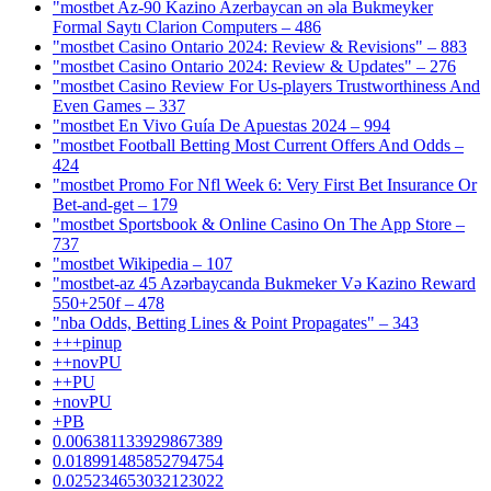
"mostbet Az-90 Kazino Azerbaycan ən əla Bukmeyker
Formal Saytı Clarion Computers – 486
"mostbet Casino Ontario 2024: Review & Revisions" – 883
"mostbet Casino Ontario 2024: Review & Updates" – 276
"mostbet Casino Review For Us-players Trustworthiness And
Even Games – 337
"mostbet En Vivo Guía De Apuestas 2024 – 994
"mostbet Football Betting Most Current Offers And Odds –
424
"mostbet Promo For Nfl Week 6: Very First Bet Insurance Or
Bet-and-get – 179
"‎mostbet Sportsbook & Online Casino On The App Store –
737
"mostbet Wikipedia – 107
"mostbet-az 45 Azərbaycanda Bukmeker Və Kazino Reward
550+250f – 478
"nba Odds, Betting Lines & Point Propagates" – 343
+++pinup
++novPU
++PU
+novPU
+PB
0.006381133929867389
0.018991485852794754
0.025234653032123022