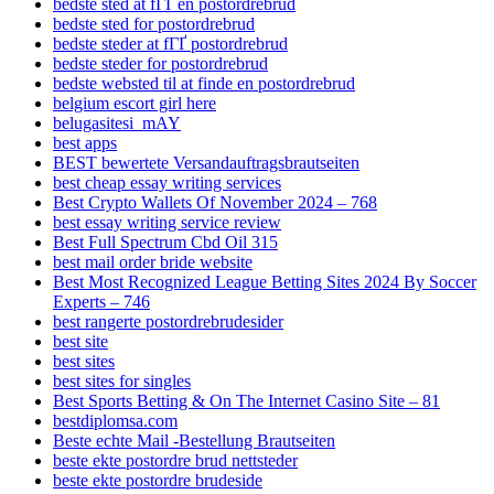
bedste sted at fГҐ en postordrebrud
bedste sted for postordrebrud
bedste steder at fГҐ postordrebrud
bedste steder for postordrebrud
bedste websted til at finde en postordrebrud
belgium escort girl here
belugasitesi_mAY
best apps
BEST bewertete Versandauftragsbrautseiten
best cheap essay writing services
Best Crypto Wallets Of November 2024 – 768
best essay writing service review
Best Full Spectrum Cbd Oil 315
best mail order bride website
Best Most Recognized League Betting Sites 2024 By Soccer
Experts – 746
best rangerte postordrebrudesider
best site
best sites
best sites for singles
Best Sports Betting & On The Internet Casino Site – 81
bestdiplomsa.com
Beste echte Mail -Bestellung Brautseiten
beste ekte postordre brud nettsteder
beste ekte postordre brudeside