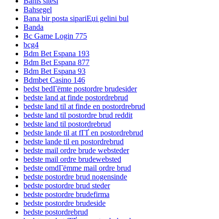
Bahis sitesi
Bahsegel
Bana bir posta sipariЕџi gelini bul
Banda
Bc Game Login 775
bcg4
Bdm Bet Espana 193
Bdm Bet Espana 877
Bdm Bet Espana 93
Bdmbet Casino 146
bedst bedГёmte postordre brudesider
bedste land at finde postordrebrud
bedste land til at finde en postordrebrud
bedste land til postordre brud reddit
bedste land til postordrebrud
bedste lande til at fГҐ en postordrebrud
bedste lande til en postordrebrud
bedste mail ordre brude websteder
bedste mail ordre brudewebsted
bedste omdГёmme mail ordre brud
bedste postordre brud nogensinde
bedste postordre brud steder
bedste postordre brudefirma
bedste postordre brudeside
bedste postordrebrud