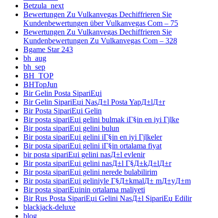
Betzula_next
Bewertungen Zu Vulkanvegas Dechiffrieren Sie
Kundenbewertungen über Vulkanvegas Com – 75
Bewertungen Zu Vulkanvegas Dechiffrieren Sie
Kundenbewertungen Zu Vulkanvegas Com – 328
Bgame Star 243
bh_aug
bh_sep
BH_TOP
BHTopJun
Bir Gelin Posta SipariЕџi
Bir Gelin SipariЕџi NasД±l Posta YapД±lД±r
Bir Posta SipariЕџi Gelin
Bir posta sipariЕџi gelini bulmak iГ§in en iyi Гјlke
Bir posta sipariЕџi gelini bulun
Bir posta sipariЕџi gelini iГ§in en iyi Гјlkeler
Bir posta sipariЕџi gelini iГ§in ortalama fiyat
bir posta sipariЕџi gelini nasД±l evlenir
Bir posta sipariЕџi gelini nasД±l Г§Д±kД±lД±r
Bir posta sipariЕџi gelini nerede bulabilirim
Bir posta sipariЕџi geliniyle Г§Д±kmalД± mД±yД±m
Bir posta sipariЕџinin ortalama maliyeti
Bir Rus Posta SipariЕџi Gelini NasД±l SipariЕџ Edilir
blackjack-deluxe
blog