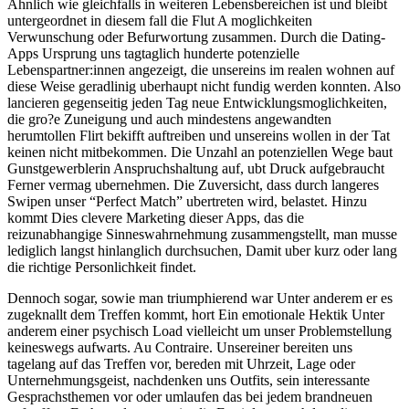
Ahnlich wie gleichfalls in weiteren Lebensbereichen ist und bleibt
untergeordnet in diesem fall die Flut A moglichkeiten
Verwunschung oder Befurwortung zusammen. Durch die Dating-
Apps Ursprung uns tagtaglich hunderte potenzielle
Lebenspartner:innen angezeigt, die unsereins im realen wohnen auf
diese Weise geradlinig uberhaupt nicht fundig werden konnten. Also
lancieren gegenseitig jeden Tag neue Entwicklungsmoglichkeiten,
die gro?e Zuneigung und auch mindestens angewandten
herumtollen Flirt bekifft auftreiben und unsereins wollen in der Tat
keinen nicht mitbekommen. Die Unzahl an potenziellen Wege baut
Gunstgewerblerin Anspruchshaltung auf, ubt Druck aufgebraucht
Ferner vermag ubernehmen. Die Zuversicht, dass durch langeres
Swipen unser “Perfect Match” ubertreten wird, belastet. Hinzu
kommt Dies clevere Marketing dieser Apps, das die
reizunabhangige Sinneswahrnehmung zusammengstellt, man musse
lediglich langst hinlanglich durchsuchen, Damit uber kurz oder lang
die richtige Personlichkeit findet.
Dennoch sogar, sowie man triumphierend war Unter anderem er es
zugeknallt dem Treffen kommt, hort Ein emotionale Hektik Unter
anderem einer psychisch Load vielleicht um unser Problemstellung
keineswegs aufwarts. Au Contraire. Unsereiner bereiten uns
tagelang auf das Treffen vor, bereden mit Uhrzeit, Lage oder
Unternehmungsgeist, nachdenken uns Outfits, sein interessante
Gesprachsthemen vor oder umlaufen das bei jedem brandneuen