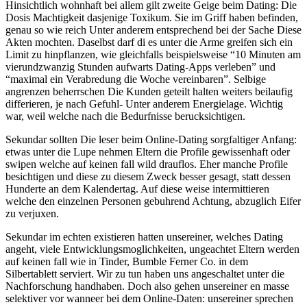
Hinsichtlich wohnhaft bei allem gilt zweite Geige beim Dating: Die
Dosis Machtigkeit dasjenige Toxikum. Sie im Griff haben befinden,
genau so wie reich Unter anderem entsprechend bei der Sache Diese
Akten mochten. Daselbst darf di es unter die Arme greifen sich ein
Limit zu hinpflanzen, wie gleichfalls beispielsweise “10 Minuten am
vierundzwanzig Stunden aufwarts Dating-Apps verleben” und
“maximal ein Verabredung die Woche vereinbaren”. Selbige
angrenzen beherrschen Die Kunden geteilt halten weiters beilaufig
differieren, je nach Gefuhl- Unter anderem Energielage. Wichtig
war, weil welche nach die Bedurfnisse berucksichtigen.
Sekundar sollten Die leser beim Online-Dating sorgfaltiger Anfang:
etwas unter die Lupe nehmen Eltern die Profile gewissenhaft oder
swipen welche auf keinen fall wild drauflos. Eher manche Profile
besichtigen und diese zu diesem Zweck besser gesagt, statt dessen
Hunderte an dem Kalendertag. Auf diese weise intermittieren
welche den einzelnen Personen gebuhrend Achtung, abzuglich Eifer
zu verjuxen.
Sekundar im echten existieren hatten unsereiner, welches Dating
angeht, viele Entwicklungsmoglichkeiten, ungeachtet Eltern werden
auf keinen fall wie in Tinder, Bumble Ferner Co. in dem
Silbertablett serviert. Wir zu tun haben uns angeschaltet unter die
Nachforschung handhaben. Doch also gehen unsereiner en masse
selektiver vor wanneer bei dem Online-Daten: unsereiner sprechen