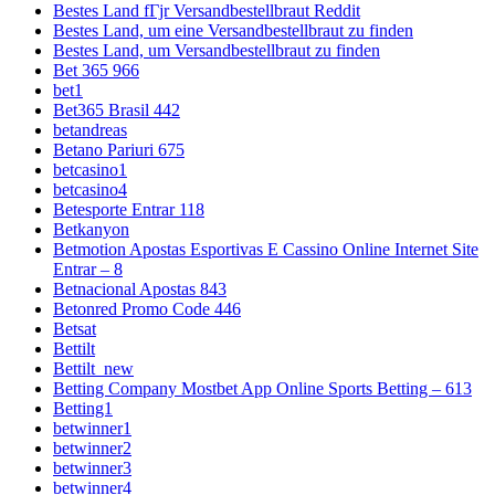
Bestes Land fГјr Versandbestellbraut Reddit
Bestes Land, um eine Versandbestellbraut zu finden
Bestes Land, um Versandbestellbraut zu finden
Bet 365 966
bet1
Bet365 Brasil 442
betandreas
Betano Pariuri 675
betcasino1
betcasino4
Betesporte Entrar 118
Betkanyon
Betmotion Apostas Esportivas E Cassino Online Internet Site
Entrar – 8
Betnacional Apostas 843
Betonred Promo Code 446
Betsat
Bettilt
Bettilt_new
Betting Company Mostbet App Online Sports Betting – 613
Betting1
betwinner1
betwinner2
betwinner3
betwinner4