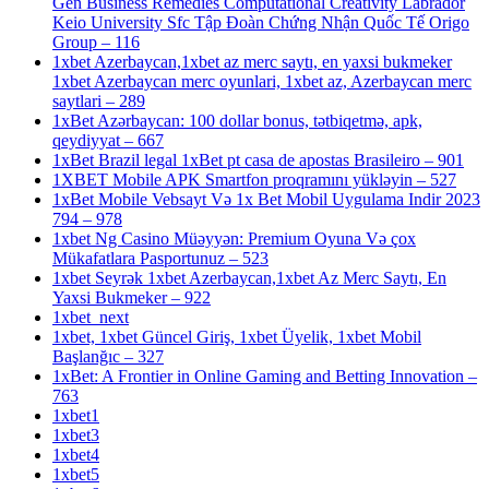
Gen Business Remedies Computational Creativity Labrador
Keio University Sfc Tập Đoàn Chứng Nhận Quốc Tế Origo
Group – 116
1xbet Azerbaycan,1xbet az merc saytı, en yaxsi bukmeker
1xbet Azerbaycan merc oyunlari, 1xbet az, Azerbaycan merc
saytlari – 289
1xBet Azərbaycan: 100 dollar bonus, tətbiqetmə, apk,
qeydiyyat – 667
1xBet Brazil legal 1xBet pt casa de apostas Brasileiro – 901
1XBET Mobile APK Smartfon proqramını yükləyin – 527
1xBet Mobile Vebsayt Və 1x Bet Mobil Uygulama Indir 2023
794 – 978
1xbet Ng Casino Müəyyən: Premium Oyuna Və çox
Mükafatlara Pasportunuz – 523
1xbet Seyrək 1xbet Azerbaycan,1xbet Az Merc Saytı, En
Yaxsi Bukmeker – 922
1xbet_next
1xbet, 1xbet Güncel Giriş, 1xbet Üyelik, 1xbet Mobil
Başlanğıc – 327
1xBet: A Frontier in Online Gaming and Betting Innovation –
763
1xbet1
1xbet3
1xbet4
1xbet5