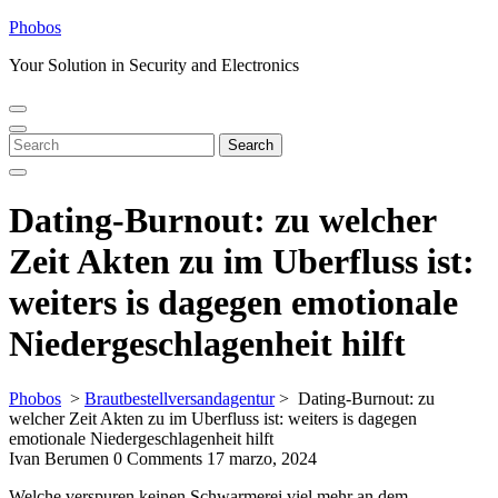
Skip
Phobos
to
Your Solution in Security and Electronics
content
Open
Close
Menu
Menu
Search
Search
for:
Dating-Burnout: zu welcher
Zeit Akten zu im Uberfluss ist:
weiters is dagegen emotionale
Niedergeschlagenheit hilft
Phobos
>
Brautbestellversandagentur
>
Dating-Burnout: zu
welcher Zeit Akten zu im Uberfluss ist: weiters is dagegen
emotionale Niedergeschlagenheit hilft
Ivan Berumen
0 Comments
17 marzo, 2024
Welche verspuren keinen Schwarmerei viel mehr an dem