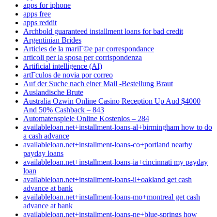
apps for iphone
apps free
apps reddit
Archbold guaranteed installment loans for bad credit
Argentinian Brides
Articles de la mariГ©e par correspondance
articoli per la sposa per corrispondenza
Artificial intelligence (AI)
artГ­culos de novia por correo
Auf der Suche nach einer Mail -Bestellung Braut
Auslandische Brute
Australia Ozwin Online Casino Reception Up Aud $4000
And 50% Cashback – 843
Automatenspiele Online Kostenlos – 284
availableloan.net+installment-loans-al+birmingham how to do
a cash advance
availableloan.net+installment-loans-co+portland nearby
payday loans
availableloan.net+installment-loans-ia+cincinnati my payday
loan
availableloan.net+installment-loans-il+oakland get cash
advance at bank
availableloan.net+installment-loans-mo+montreal get cash
advance at bank
availableloan.net+installment-loans-ne+blue-springs how