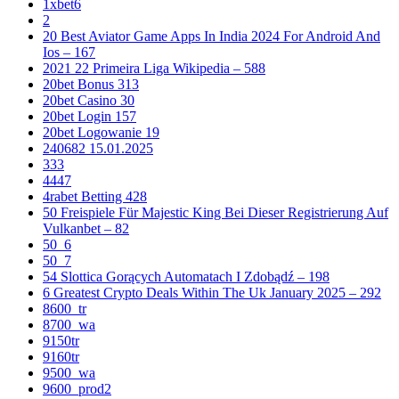
1xbet6
2
20 Best Aviator Game Apps In India 2024 For Android And
Ios – 167
2021 22 Primeira Liga Wikipedia – 588
20bet Bonus 313
20bet Casino 30
20bet Login 157
20bet Logowanie 19
240682 15.01.2025
333
4447
4rabet Betting 428
50 Freispiele Für Majestic King Bei Dieser Registrierung Auf
Vulkanbet – 82
50_6
50_7
54 Slottica Gorących Automatach I Zdobądź – 198
6 Greatest Crypto Deals Within The Uk January 2025 – 292
8600_tr
8700_wa
9150tr
9160tr
9500_wa
9600_prod2