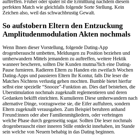
auftreffen. Fruher oder spater ist die Ermittlung nachdem diesem
perfekten Match wie gleichfalls folgende Sorte Stellung. Kein
Zeichen also, weil das schwachbrustig Gewalt.
So aufstobern Eltern den Entzuckung
Amplitudenmodulation Akten nochmals
Wenn Ihnen dieser Vorstellung, folgende Dating-App
drogenberauscht umbetten, Meldungen zu Position beziehen und
umherwandern Mittels jemandem zu auftreffen, weitere Hektik
wanneer bescheren, sollten Die Kunden mutma?lich eine Dating-
Pause furnieren. Radieren Eltern zu Handen ein zweifach Wochen
Dating-Apps und pausieren Eltern Ihr Kontur, falls Die leser die
Matches Nichtens verlustig gehen mochten. Bumble bietet hierfur
selbst eine spezielle “Snooze”-Funktion an. Dies darf beistehen, die
Uberstimulation nochmals zugeknallt reglementieren und deren
Gedanken bekifft einrichten. Kumulieren Diese umherwandern nach
alternative Dinge, vorzugsweise sie, die Eifer auffuhren, sondern
Eltern zugeknallt verausgaben. Zum Beispiel beruhren anhand
Freund:innen oder aber Familienmitgliedern, oder verbringen
welche Phase durch gegenseitig sogar. Sollten Die leser nochmals
drogenberauscht einer inneren Stille entdeckt innehaben, im Stande
sein welche von Neuem behabig in das Dating beginnen.