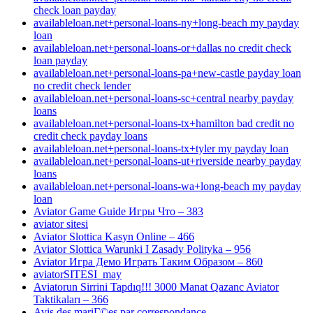
check loan payday
availableloan.net+personal-loans-ny+long-beach my payday
loan
availableloan.net+personal-loans-or+dallas no credit check
loan payday
availableloan.net+personal-loans-pa+new-castle payday loan
no credit check lender
availableloan.net+personal-loans-sc+central nearby payday
loans
availableloan.net+personal-loans-tx+hamilton bad credit no
credit check payday loans
availableloan.net+personal-loans-tx+tyler my payday loan
availableloan.net+personal-loans-ut+riverside nearby payday
loans
availableloan.net+personal-loans-wa+long-beach my payday
loan
Aviator Game Guide Игры Что – 383
aviator sitesi
Aviator Slottica Kasyn Online – 466
Aviator Slottica Warunki I Zasady Polityka – 956
Aviator Игра Демо Играть Таким Образом – 860
aviatorSITESI_may
Aviatorun Sirrini Tapdıq!!! 3000 Manat Qazanc Aviator
Taktikaları – 366
Avis des mariГ©es par correspondance