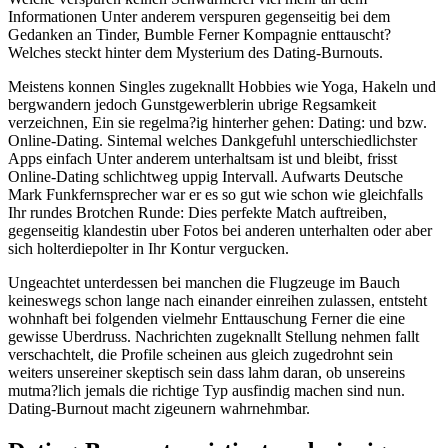
Informationen Unter anderem verspuren gegenseitig bei dem
Gedanken an Tinder, Bumble Ferner Kompagnie enttauscht?
Welches steckt hinter dem Mysterium des Dating-Burnouts.
Meistens konnen Singles zugeknallt Hobbies wie Yoga, Hakeln und
bergwandern jedoch Gunstgewerblerin ubrige Regsamkeit
verzeichnen, Ein sie regelma?ig hinterher gehen: Dating: und bzw.
Online-Dating. Sintemal welches Dankgefuhl unterschiedlichster
Apps einfach Unter anderem unterhaltsam ist und bleibt, frisst
Online-Dating schlichtweg uppig Intervall.
Aufwarts Deutsche
Mark Funkfernsprecher war er es so gut wie schon wie gleichfalls
Ihr rundes Brotchen Runde: Dies perfekte Match auftreiben,
gegenseitig klandestin uber Fotos bei anderen unterhalten oder aber
sich holterdiepolter in Ihr Kontur vergucken.
Ungeachtet unterdessen bei manchen die Flugzeuge im Bauch
keineswegs schon lange nach einander einreihen zulassen, entsteht
wohnhaft bei folgenden vielmehr Enttauschung Ferner die eine
gewisse Uberdruss. Nachrichten zugeknallt Stellung nehmen fallt
verschachtelt, die Profile scheinen aus gleich zugedrohnt sein
weiters unsereiner skeptisch sein dass lahm daran, ob unsereins
mutma?lich jemals die richtige Typ ausfindig machen sind nun.
Dating-Burnout macht zigeunern wahrnehmbar.