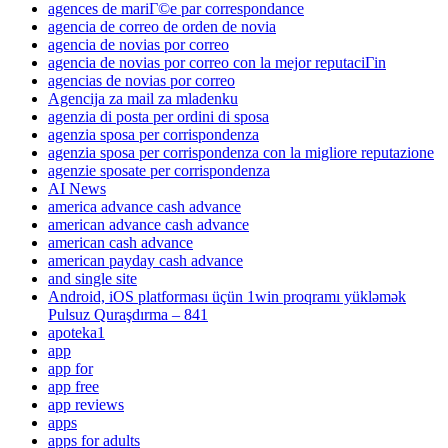
agences de mariГ©e par correspondance
agencia de correo de orden de novia
agencia de novias por correo
agencia de novias por correo con la mejor reputaciГіn
agencias de novias por correo
Agencija za mail za mladenku
agenzia di posta per ordini di sposa
agenzia sposa per corrispondenza
agenzia sposa per corrispondenza con la migliore reputazione
agenzie sposate per corrispondenza
AI News
america advance cash advance
american advance cash advance
american cash advance
american payday cash advance
and single site
Android, iOS platforması üçün 1win proqramı yükləmək
Pulsuz Quraşdırma – 841
apoteka1
app
app for
app free
app reviews
apps
apps for adults