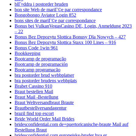
blГ¤ddra i postorder bruden
bon site Web de mariГ©e par correspondance
Bongobongo Aviator Login 852
bons sites de mariГ©e par correspondance
Bonus bei VulkanVegasCasino DE, Login, Anmeldung 2023
– 22
Bonus Bez Depozytu Slottica Bonusy Dla Nowych – 427
Bonus Bez Depozytu Slottica Staxx 100 Lines – 916
Bonus Code 1win 961
Bookkeeping
Bootcamp de programação
Bootcamp de programación
Bootcamp programação
bra postorder brud webbplatser
bra postorder brudens webbplats
Brabet Cassino 910
Braut bestellen Mail
Braut Mail -Bestellung
Braut Weltversandbraut Braute
Brautbestellversandagentur
brazil find top escort
Bride World Order Mail Brides
bridesconfidential.com de+puertoricanische-braute Mail auf
Bestellung Braut
bridesconfidential.com europeiske-bruder hva er