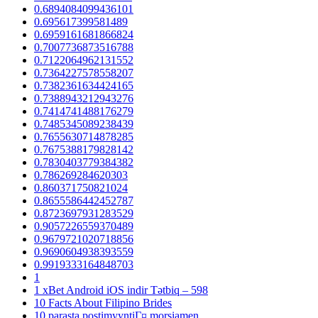
0.6894084099436101
0.695617399581489
0.6959161681866824
0.7007736873516788
0.7122064962131552
0.7364227578558207
0.7382361634424165
0.7388943212943276
0.7414741488176279
0.7485345089238439
0.7655630714878285
0.7675388179828142
0.7830403779384382
0.786269284620303
0.860371750821024
0.8655586442452787
0.8723697931283529
0.9057226559370489
0.9679721020718856
0.9690604938393559
0.9919333164848703
1
1 xBet Android iOS indir Tətbiq – 598
10 Facts About Filipino Brides
10 parasta postimyyntiГ¤ morsiamen