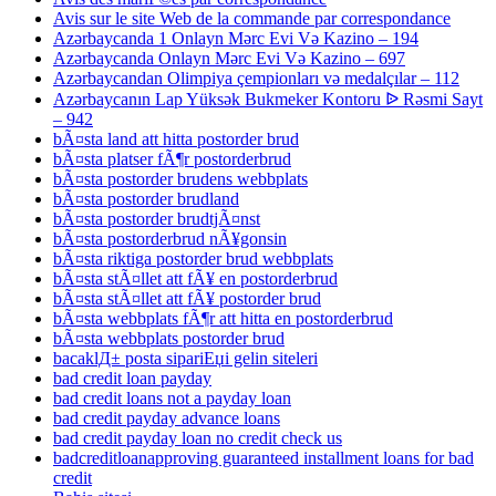
Avis sur le site Web de la commande par correspondance
Azərbaycanda 1 Onlayn Mərc Evi Və Kazino – 194
Azərbaycanda Onlayn Mərc Evi Və Kazino – 697
Azərbaycandan Olimpiya çempionları və medalçılar – 112
Azərbaycanın Lap Yüksək Bukmeker Kontoru ᐉ Rəsmi Sayt
– 942
bÃ¤sta land att hitta postorder brud
bÃ¤sta platser fÃ¶r postorderbrud
bÃ¤sta postorder brudens webbplats
bÃ¤sta postorder brudland
bÃ¤sta postorder brudtjÃ¤nst
bÃ¤sta postorderbrud nÃ¥gonsin
bÃ¤sta riktiga postorder brud webbplats
bÃ¤sta stÃ¤llet att fÃ¥ en postorderbrud
bÃ¤sta stÃ¤llet att fÃ¥ postorder brud
bÃ¤sta webbplats fÃ¶r att hitta en postorderbrud
bÃ¤sta webbplats postorder brud
bacaklД± posta sipariЕџi gelin siteleri
bad credit loan payday
bad credit loans not a payday loan
bad credit payday advance loans
bad credit payday loan no credit check us
badcreditloanapproving guaranteed installment loans for bad
credit