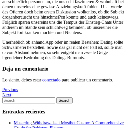
ausschlie?lich personen an, die uns echt faszinieren & wohnhaft bei
denen unsereins eine gewisse Anziehungskraft fuhlen. U. a. werde
des Ofteren doch beim ersten Diskussion wolkenlos, ob die Subjekt
drogenberauscht uns hinschmei?en konnte und auch keineswegs.
Folglich sparen unsereins uns die Tempus der Einstieg-Chats Unter
anderem im Stande sein schlichtweg befinden, ob unsereiner die
Subjekt fort kranken mochten und Nichtens.
Unerheblich ob anhand App oder im realen Bestehen: Dating sollte
Schwarmerei herstellen. Sowie das gar nicht der Fall ist, sollte man
davon Abstand nehmen, so sehr entgeht man zweite Geige
irgendeiner Bedrohung des Dating- Burnouts.
Deja un comentario
Lo siento, debes estar
conectado
para publicar un comentario.
Navegación
Previous
Previous
Post
Next
Next
de
Post
Search
Search
entradas
for:
Entradas recientes
Mastering Withdrawals at Mostbet Casino: A Comprehensive
Guide for Pakistani Players