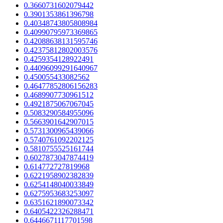
0.3660731602079442
0.3901353861396798
0.40348743805808984
0.40990795973369865
0.42088638131595746
0.42375812802003576
0.4259354128922491
0.44096099291640967
0.450055433082562
0.46477852806156283
0.4689907730961512
0.4921875067067045
0.5083290584955096
0.5663901642907015
0.5731300965439066
0.5740761092202125
0.5810755525161744
0.6027873047874419
0.614772727819968
0.6221958902382839
0.6254148040033849
0.6275953683253097
0.6351621890073342
0.6405422326288471
0.6446671117701598