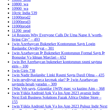
10800_wa
10900_wa
10cric India 539
11000prod2
11000prod3
11000prod4
11200_prod
14 Reasons Why Everyone Calls De Uma Nang A 'worth-
living City" – 493
1win Azerbaycan Bukmeker Kontorunun Saytı Login
Başlanğıc Qeydiyyat – 301
1win Azərbaycan ᐉ Bukmeker Kontorunun Formal Saytı ᐉ
Bonuslar Və Idman Mərcləri – 652
1win Bet Azerbaycan bukmeker kontorunun rəsmi saytına
giriş – 100
1win Giris 738
1win Nadir Başlanğıc Linki Rəsmi Sayta Daxil Olma – 435
1win qeydiyyat necə keçmək olar? ᐉ 1win Azərbaycan
saytında hesab yaradın – 309
1Win Veb saytı, Güzgülər 1WIN mərc və kazino Aim – 368
1win Yüklə Android Apk Və Ios App 2023 əvəzsiz Indir
Next Enli Business Solutions Fazak Africa Online Store –
155
1win Yüklə Android Apk Və Ios App 2023 Pulsuz Indir Next