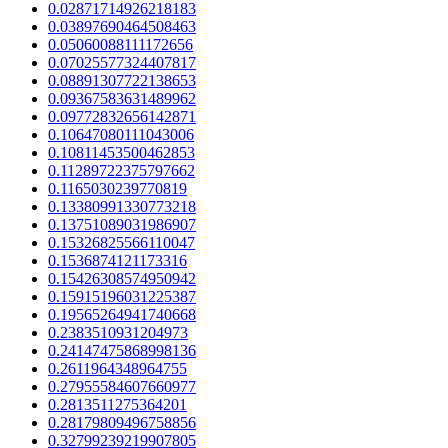
0.02871714926218183
0.03897690464508463
0.05060088111172656
0.07025577324407817
0.08891307722138653
0.09367583631489962
0.09772832656142871
0.10647080111043006
0.10811453500462853
0.11289722375797662
0.1165030239770819
0.13380991330773218
0.13751089031986907
0.15326825566110047
0.1536874121173316
0.15426308574950942
0.15915196031225387
0.19565264941740668
0.2383510931204973
0.24147475868998136
0.2611964348964755
0.27955584607660977
0.2813511275364201
0.28179809496758856
0.32799239219907805