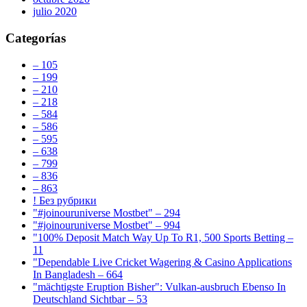
julio 2020
Categorías
– 105
– 199
– 210
– 218
– 584
– 586
– 595
– 638
– 799
– 836
– 863
! Без рубрики
"#joinouruniverse Mostbet" – 294
"#joinouruniverse Mostbet" – 994
"100% Deposit Match Way Up To R1, 500 Sports Betting –
11
"Dependable Live Cricket Wagering & Casino Applications
In Bangladesh – 664
"mächtigste Eruption Bisher": Vulkan-ausbruch Ebenso In
Deutschland Sichtbar – 53