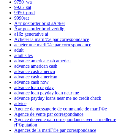
9750_wa
9925_sat
9950_prod
9990sat
Ã¤r postorder brud sÃ¤ker
Ã¤r postorder brud verklig
a16z generative ai
Acheter la mariГ©e par correspondance
acheter une mariГ©e par correspondance
adult
adult sites
advance america cash america
advance american cash
advance cash america
advance cash american
advance cash now
advance loan payday
advance loan payday loan near me
advance payday loans near me no credit check
advice
Agence de messagerie de commande de mariГ©e
Agence de vente par correspondance
Agence de vente par correspondance avec la meilleure
rГ©putation
Agences de la mariГ©e par correspondance