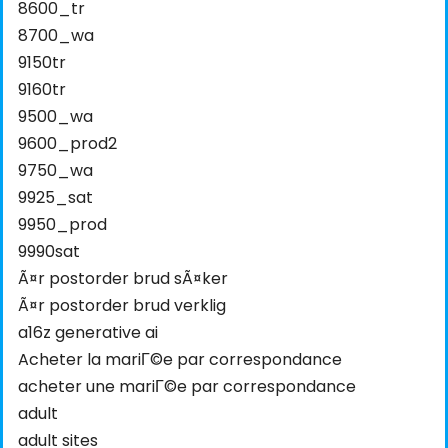
8600_tr
8700_wa
9150tr
9160tr
9500_wa
9600_prod2
9750_wa
9925_sat
9950_prod
9990sat
Ã¤r postorder brud sÃ¤ker
Ã¤r postorder brud verklig
a16z generative ai
Acheter la mariГ©e par correspondance
acheter une mariГ©e par correspondance
adult
adult sites