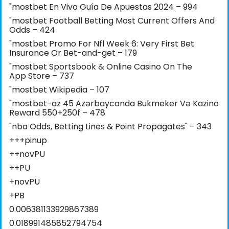
"mostbet En Vivo Guía De Apuestas 2024 – 994
"mostbet Football Betting Most Current Offers And
Odds – 424
"mostbet Promo For Nfl Week 6: Very First Bet
Insurance Or Bet-and-get – 179
"‎mostbet Sportsbook & Online Casino On The
App Store – 737
"mostbet Wikipedia – 107
"mostbet-az 45 Azərbaycanda Bukmeker Və Kazino
Reward 550+250f – 478
"nba Odds, Betting Lines & Point Propagates" – 343
+++pinup
++novPU
++PU
+novPU
+PB
0.006381133929867389
0.018991485852794754