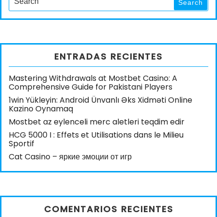
for:
Search
ENTRADAS RECIENTES
Mastering Withdrawals at Mostbet Casino: A
Comprehensive Guide for Pakistani Players
1win Yükleyin: Android Ünvanlı Əks Xidməti Online
Kazino Oynamaq
Mostbet az eylenceli merc aletleri teqdim edir
HCG 5000 I : Effets et Utilisations dans le Milieu
Sportif
Cat Casino – яркие эмоции от игр
COMENTARIOS RECIENTES