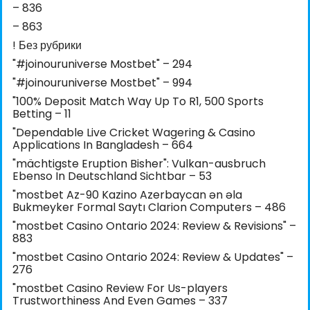
– 836
– 863
! Без рубрики
"#joinouruniverse Mostbet" – 294
"#joinouruniverse Mostbet" – 994
"100% Deposit Match Way Up To R1, 500 Sports
Betting – 11
"Dependable Live Cricket Wagering & Casino
Applications In Bangladesh – 664
"mächtigste Eruption Bisher": Vulkan-ausbruch
Ebenso In Deutschland Sichtbar – 53
"mostbet Az-90 Kazino Azerbaycan ən əla
Bukmeyker Formal Saytı Clarion Computers – 486
"mostbet Casino Ontario 2024: Review & Revisions" –
883
"mostbet Casino Ontario 2024: Review & Updates" –
276
"mostbet Casino Review For Us-players
Trustworthiness And Even Games – 337