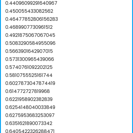
0.44096099291640967
0.450055433082562
0.46477852806156283
0.4689907730961512
0.4921875067067045
0.5083290584955096
0.5663901642907015
0.5731300965439066
0.5740761092202125
0.5810755525161744
0.6027873047874419
0.614772727819968
0.6221958902382839
0.6254148040033849
0.6275953683253097
0.6351621890073342
0.6405422326288471