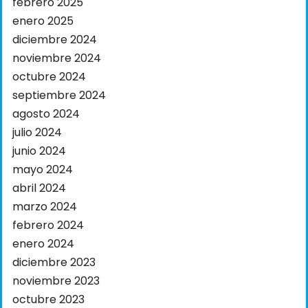
febrero 2025
enero 2025
diciembre 2024
noviembre 2024
octubre 2024
septiembre 2024
agosto 2024
julio 2024
junio 2024
mayo 2024
abril 2024
marzo 2024
febrero 2024
enero 2024
diciembre 2023
noviembre 2023
octubre 2023