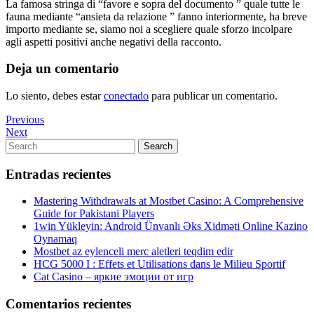
La famosa stringa di “favore e sopra del documento ” quale tutte le
fauna mediante “ansieta da relazione ” fanno interiormente, ha breve
importo mediante se, siamo noi a scegliere quale sforzo incolpare
agli aspetti positivi anche negativi della racconto.
Deja un comentario
Lo siento, debes estar
conectado
para publicar un comentario.
Navegación
Previous
Previous
Post
Next
Next
de
Post
Search
Search
entradas
for:
Entradas recientes
Mastering Withdrawals at Mostbet Casino: A Comprehensive
Guide for Pakistani Players
1win Yükleyin: Android Ünvanlı Əks Xidməti Online Kazino
Oynamaq
Mostbet az eylenceli merc aletleri teqdim edir
HCG 5000 I : Effets et Utilisations dans le Milieu Sportif
Cat Casino – яркие эмоции от игр
Comentarios recientes