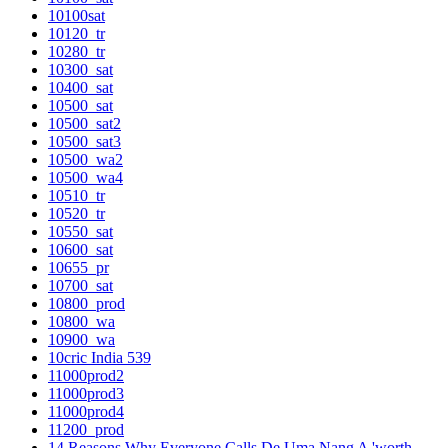
10100sat
10120_tr
10280_tr
10300_sat
10400_sat
10500_sat
10500_sat2
10500_sat3
10500_wa2
10500_wa4
10510_tr
10520_tr
10550_sat
10600_sat
10655_pr
10700_sat
10800_prod
10800_wa
10900_wa
10cric India 539
11000prod2
11000prod3
11000prod4
11200_prod
14 Reasons Why Everyone Calls De Uma Nang A 'worth-