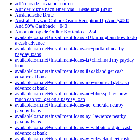
artГ­culos de novia por correo
Auf der Suche nach einer Mail -Bestellung Braut
Auslandische Brute
Australia Ozwin Online Casino Reception Up Aud $4000
And 50% Cashback – 843
Automatenspiele Online Kostenlos – 284
availableloan.net+installment-loans-al+birmingham how to do
a cash advance
availableloan.net+installment-loans-co+portland nearby
payday loans
availableloan.net+installment-loans-ia+cincinnati my payday
loan
availableloan.net+installment-loans-il+oakland get cash
advance at bank
availableloan.net+installment-loans-mo+montreal get cash
advance at bank
availableloan.net+installment-loans-ne+blue-springs how
much can you get on a payday loan
availableloan.net+installment-loans-ne+emerald nearby
payday loans
availableloan.net+installment-loans-ny+lawrence nearby
payday loans
availableloan.net+installment-loans-wi+abbotsford get cash
advance at bank
availableloan.net+installment-loans-wi+cleveland get cash