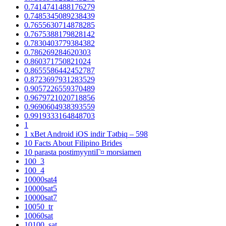
0.7414741488176279
0.7485345089238439
0.7655630714878285
0.7675388179828142
0.7830403779384382
0.786269284620303
0.860371750821024
0.8655586442452787
0.8723697931283529
0.9057226559370489
0.9679721020718856
0.9690604938393559
0.9919333164848703
1
1 xBet Android iOS indir Tətbiq – 598
10 Facts About Filipino Brides
10 parasta postimyyntiГ¤ morsiamen
100_3
100_4
10000sat4
10000sat5
10000sat7
10050_tr
10060sat
10100_sat