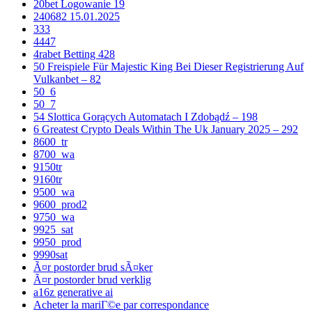
20bet Logowanie 19
240682 15.01.2025
333
4447
4rabet Betting 428
50 Freispiele Für Majestic King Bei Dieser Registrierung Auf
Vulkanbet – 82
50_6
50_7
54 Slottica Gorących Automatach I Zdobądź – 198
6 Greatest Crypto Deals Within The Uk January 2025 – 292
8600_tr
8700_wa
9150tr
9160tr
9500_wa
9600_prod2
9750_wa
9925_sat
9950_prod
9990sat
Ã¤r postorder brud sÃ¤ker
Ã¤r postorder brud verklig
a16z generative ai
Acheter la mariГ©e par correspondance