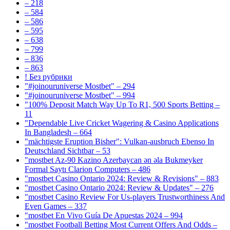
– 218
– 584
– 586
– 595
– 638
– 799
– 836
– 863
! Без рубрики
"#joinouruniverse Mostbet" – 294
"#joinouruniverse Mostbet" – 994
"100% Deposit Match Way Up To R1, 500 Sports Betting –
11
"Dependable Live Cricket Wagering & Casino Applications
In Bangladesh – 664
"mächtigste Eruption Bisher": Vulkan-ausbruch Ebenso In
Deutschland Sichtbar – 53
"mostbet Az-90 Kazino Azerbaycan ən əla Bukmeyker
Formal Saytı Clarion Computers – 486
"mostbet Casino Ontario 2024: Review & Revisions" – 883
"mostbet Casino Ontario 2024: Review & Updates" – 276
"mostbet Casino Review For Us-players Trustworthiness And
Even Games – 337
"mostbet En Vivo Guía De Apuestas 2024 – 994
"mostbet Football Betting Most Current Offers And Odds –