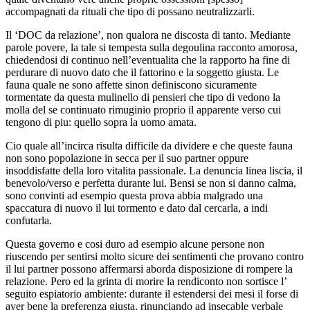
accompagnati da rituali che tipo di possano neutralizzarli.
Il ‘DOC da relazione’, non qualora ne discosta di tanto. Mediante
parole povere, la tale si tempesta sulla degoulina racconto amorosa,
chiedendosi di continuo nell’eventualita che la rapporto ha fine di
perdurare di nuovo dato che il fattorino e la soggetto giusta.
Le
fauna quale ne sono affette sinon definiscono sicuramente
tormentate da questa mulinello di pensieri che tipo di vedono la
molla del se continuato rimuginio proprio il apparente verso cui
tengono di piu: quello sopra la uomo amata.
Cio quale all’incirca risulta difficile da dividere e che queste fauna
non sono popolazione in secca per il suo partner oppure
insoddisfatte della loro vitalita passionale. La denuncia linea liscia, il
benevolo/verso e perfetta durante lui. Bensi se non si danno calma,
sono convinti ad esempio questa prova abbia malgrado una
spaccatura di nuovo il lui tormento e dato dal cercarla, a indi
confutarla.
Questa governo e cosi duro ad esempio alcune persone non
riuscendo per sentirsi molto sicure dei sentimenti che provano contro
il lui partner possono affermarsi aborda disposizione di rompere la
relazione. Pero ed la grinta di morire la rendiconto non sortisce l’
seguito espiatorio ambiente: durante il estendersi dei mesi il forse di
aver bene la preferenza giusta, rinunciando ad insecable verbale