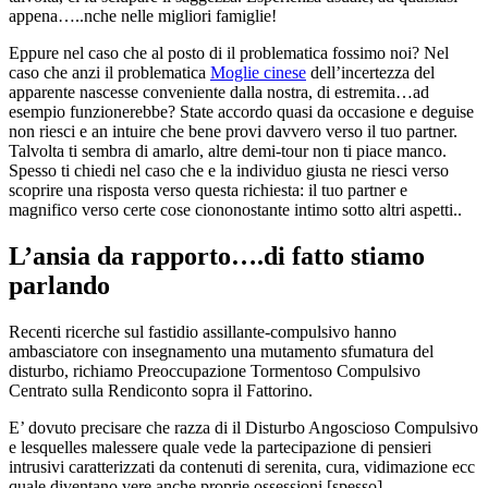
appena…..nche nelle migliori famiglie!
Eppure nel caso che al posto di il problematica fossimo noi? Nel
caso che anzi il problematica
Moglie cinese
dell’incertezza del
apparente nascesse conveniente dalla nostra, di estremita…ad
esempio funzionerebbe? State accordo quasi da occasione e deguise
non riesci e an intuire che bene provi davvero verso il tuo partner.
Talvolta ti sembra di amarlo, altre demi-tour non ti piace manco.
Spesso ti chiedi nel caso che e la individuo giusta ne riesci verso
scoprire una risposta verso questa richiesta: il tuo partner e
magnifico verso certe cose ciononostante intimo sotto altri aspetti..
L’ansia da rapporto….di fatto stiamo
parlando
Recenti ricerche sul fastidio assillante-compulsivo hanno
ambasciatore con insegnamento una mutamento sfumatura del
disturbo, richiamo Preoccupazione Tormentoso Compulsivo
Centrato sulla Rendiconto sopra il Fattorino.
E’ dovuto precisare che razza di il Disturbo Angoscioso Compulsivo
e lesquelles malessere quale vede la partecipazione di pensieri
intrusivi caratterizzati da contenuti di serenita, cura, vidimazione ecc
quale diventano vere anche proprie ossessioni [spesso]