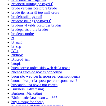
brudbestГ¤llning postbyrГҐ
brude verdens postordre brude
brude-tjenester til top mail-ordre
brudebestillings mail
brudebestillings postbyrГҐ
brudens vГ¤rlds postorder brudar
brudeparets ordre bruder
brudepostordre
bt
bt_aug
bt_sep
BT+
btbtnov
BTprod_jan
bttopjan
buen correo orden sitio web de la novia
buenos sitios de novias por correo
buon sito web per la sposa per corrispondenza
buona idea per la sposa per corrispondenza?
buscando una novia por correo
Business, Advertising
Business, Marketing
Bütün nəticələrə baxın .. – 367
buy a essay for cheap