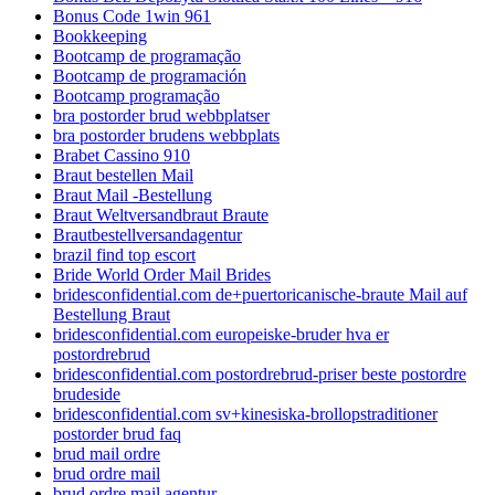
Bonus Code 1win 961
Bookkeeping
Bootcamp de programação
Bootcamp de programación
Bootcamp programação
bra postorder brud webbplatser
bra postorder brudens webbplats
Brabet Cassino 910
Braut bestellen Mail
Braut Mail -Bestellung
Braut Weltversandbraut Braute
Brautbestellversandagentur
brazil find top escort
Bride World Order Mail Brides
bridesconfidential.com de+puertoricanische-braute Mail auf
Bestellung Braut
bridesconfidential.com europeiske-bruder hva er
postordrebrud
bridesconfidential.com postordrebrud-priser beste postordre
brudeside
bridesconfidential.com sv+kinesiska-brollopstraditioner
postorder brud faq
brud mail ordre
brud ordre mail
brud ordre mail agentur