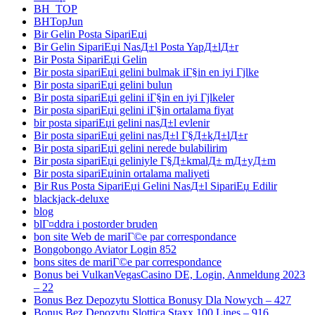
BH_TOP
BHTopJun
Bir Gelin Posta SipariЕџi
Bir Gelin SipariЕџi NasД±l Posta YapД±lД±r
Bir Posta SipariЕџi Gelin
Bir posta sipariЕџi gelini bulmak iГ§in en iyi Гјlke
Bir posta sipariЕџi gelini bulun
Bir posta sipariЕџi gelini iГ§in en iyi Гјlkeler
Bir posta sipariЕџi gelini iГ§in ortalama fiyat
bir posta sipariЕџi gelini nasД±l evlenir
Bir posta sipariЕџi gelini nasД±l Г§Д±kД±lД±r
Bir posta sipariЕџi gelini nerede bulabilirim
Bir posta sipariЕџi geliniyle Г§Д±kmalД± mД±yД±m
Bir posta sipariЕџinin ortalama maliyeti
Bir Rus Posta SipariЕџi Gelini NasД±l SipariЕџ Edilir
blackjack-deluxe
blog
blГ¤ddra i postorder bruden
bon site Web de mariГ©e par correspondance
Bongobongo Aviator Login 852
bons sites de mariГ©e par correspondance
Bonus bei VulkanVegasCasino DE, Login, Anmeldung 2023
– 22
Bonus Bez Depozytu Slottica Bonusy Dla Nowych – 427
Bonus Bez Depozytu Slottica Staxx 100 Lines – 916