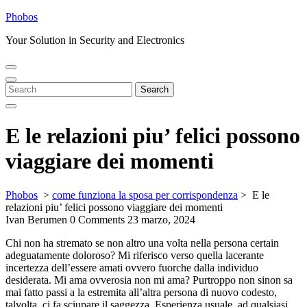
Skip
Phobos
to
Your Solution in Security and Electronics
content
Open
Close
Menu
Menu
Search
Search
for:
E le relazioni piu’ felici possono
viaggiare dei momenti
Phobos
>
come funziona la sposa per corrispondenza
>
E le
relazioni piu’ felici possono viaggiare dei momenti
Ivan Berumen
0 Comments
23 marzo, 2024
Chi non ha stremato se non altro una volta nella persona certain
adeguatamente doloroso? Mi riferisco verso quella lacerante
incertezza dell’essere amati ovvero fuorche dalla individuo
desiderata. Mi ama ovverosia non mi ama? Purtroppo non sinon sa
mai fatto passi a la estremita all’altra persona di nuovo codesto,
talvolta, ci fa sciupare il saggezza. Esperienza usuale, ad qualsiasi