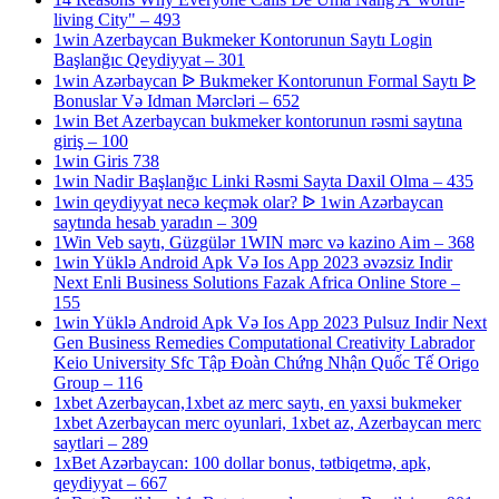
living City" – 493
1win Azerbaycan Bukmeker Kontorunun Saytı Login
Başlanğıc Qeydiyyat – 301
1win Azərbaycan ᐉ Bukmeker Kontorunun Formal Saytı ᐉ
Bonuslar Və Idman Mərcləri – 652
1win Bet Azerbaycan bukmeker kontorunun rəsmi saytına
giriş – 100
1win Giris 738
1win Nadir Başlanğıc Linki Rəsmi Sayta Daxil Olma – 435
1win qeydiyyat necə keçmək olar? ᐉ 1win Azərbaycan
saytında hesab yaradın – 309
1Win Veb saytı, Güzgülər 1WIN mərc və kazino Aim – 368
1win Yüklə Android Apk Və Ios App 2023 əvəzsiz Indir
Next Enli Business Solutions Fazak Africa Online Store –
155
1win Yüklə Android Apk Və Ios App 2023 Pulsuz Indir Next
Gen Business Remedies Computational Creativity Labrador
Keio University Sfc Tập Đoàn Chứng Nhận Quốc Tế Origo
Group – 116
1xbet Azerbaycan,1xbet az merc saytı, en yaxsi bukmeker
1xbet Azerbaycan merc oyunlari, 1xbet az, Azerbaycan merc
saytlari – 289
1xBet Azərbaycan: 100 dollar bonus, tətbiqetmə, apk,
qeydiyyat – 667