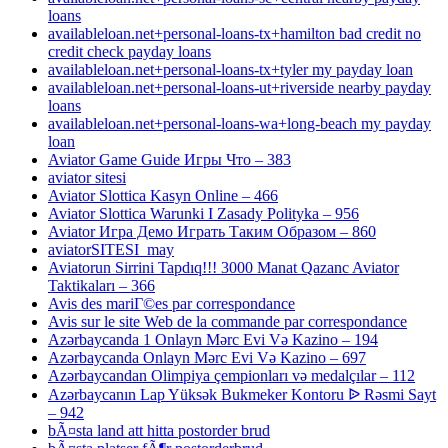
loans
availableloan.net+personal-loans-tx+hamilton bad credit no
credit check payday loans
availableloan.net+personal-loans-tx+tyler my payday loan
availableloan.net+personal-loans-ut+riverside nearby payday
loans
availableloan.net+personal-loans-wa+long-beach my payday
loan
Aviator Game Guide Игры Что – 383
aviator sitesi
Aviator Slottica Kasyn Online – 466
Aviator Slottica Warunki I Zasady Polityka – 956
Aviator Игра Демо Играть Таким Образом – 860
aviatorSITESI_may
Aviatorun Sirrini Tapdıq!!! 3000 Manat Qazanc Aviator
Taktikaları – 366
Avis des mariГ©es par correspondance
Avis sur le site Web de la commande par correspondance
Azərbaycanda 1 Onlayn Mərc Evi Və Kazino – 194
Azərbaycanda Onlayn Mərc Evi Və Kazino – 697
Azərbaycandan Olimpiya çempionları və medalçılar – 112
Azərbaycanın Lap Yüksək Bukmeker Kontoru ᐉ Rəsmi Sayt
– 942
bÃ¤sta land att hitta postorder brud