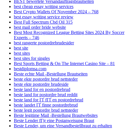
BEST bewertete Versandauftragsbrautseiten
best cheap essay writing services
Best Crypto Wallets Of November 2024 – 768
best essay writing service review
Best Full Spectrum Cbd Oil 315
best mail order bride website
Best Most Recognized League Betting Sites 2024 By Soccer
Experts – 746
best rangerte postordrebrudesider
best site
best sites
best sites for singles
Best Sports Betting & On The Internet Casino Site – 81
bestdiplomsa.com
Beste echte Mail -Bestellung Brautseiten
beste ekte postordre brud nettsteder
beste ekte postordre brudeside
beste land for en postordrebrud
beste land for postordre brud reddit
beste land for ГҐ fГҐ en postordrebrud
beste landet ГҐ finne postordrebrud
beste legit postordre brud nettsteder
Beste legitime Mail -Bestellung Brautwebsites
Beste Lender fГјr eine Postanweisung Braut
Beste Lender, um eine Versandbestellbraut zu erhalten