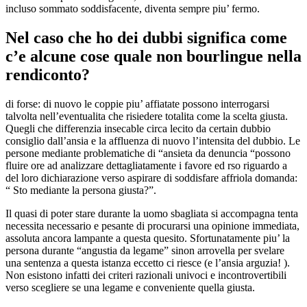
incluso sommato soddisfacente, diventa sempre piu’ fermo.
Nel caso che ho dei dubbi significa come
c’e alcune cose quale non bourlingue nella
rendiconto?
di forse: di nuovo le coppie piu’ affiatate possono interrogarsi
talvolta nell’eventualita che risiedere totalita come la scelta giusta.
Quegli che differenzia insecable circa lecito da certain dubbio
consiglio dall’ansia e la affluenza di nuovo l’intensita del dubbio. Le
persone mediante problematiche di “ansieta da denuncia “possono
fluire ore ad analizzare dettagliatamente i favore ed rso riguardo a
del loro dichiarazione verso aspirare di soddisfare affriola domanda:
“ Sto mediante la persona giusta?”.
Il quasi di poter stare durante la uomo sbagliata si accompagna tenta
necessita necessario e pesante di procurarsi una opinione immediata,
assoluta ancora lampante a questa quesito. Sfortunatamente piu’ la
persona durante “angustia da legame” sinon arrovella per svelare
una sentenza a questa istanza eccetto ci riesce (e l’ansia arguzia! ).
Non esistono infatti dei criteri razionali univoci e incontrovertibili
verso scegliere se una legame e conveniente quella giusta.