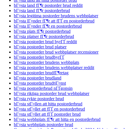
bГ¤sta land att hitta postorder brud
bГ¤sta land fГ¶r postorder brud reddit
bГ¤sta land fГ¶r postorderbrud
bГ¤sta legitima postorder brudens webbplatser
bГ¤sta lГ¤nder fГ¶r att fГҐ en postorderbrud
bГ¤sta lГ¤nder fГ¶r en postorderbrud
bГ¤sta plats fГ¶r postorderbrud
bГ¤sta platser fГ¶r postorderbrud
bГ¤sta postorder brud byrГҐ reddit
bГ¤sta postorder brud platser
bГ¤sta postorder brud webbplatser recensioner
bГ¤sta postorder brudbyrГҐ
bГ¤sta postorder brudens webbplats
bГ¤sta postorder brudens webbplatser reddit
bГ¤sta postorder brudfГ¶retag
bГ¤sta postorder brudland
bГ¤sta postorder brudtjГ¤nst
bГ¤sta postorderbrud nГҐgonsin
bГ¤sta riktiga postorder brud webbplatser
bГ¤sta rykte postorder brud
bГ¤sta stГ¤llen att hitta postorderbrud
bГ¤sta stГ¤llet att fГҐ en postorderbrud
bГ¤sta stГ¤llet att fГҐ postorder brud
bГ¤sta webbplats fГ¶r att hitta en postorderbrud
bГ¤sta webbplats postorder brud