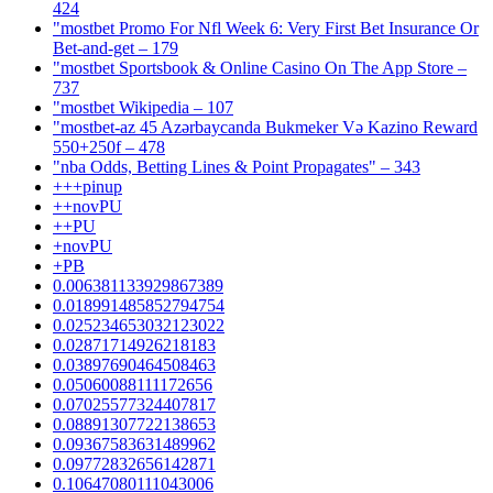
424
"mostbet Promo For Nfl Week 6: Very First Bet Insurance Or
Bet-and-get – 179
"‎mostbet Sportsbook & Online Casino On The App Store –
737
"mostbet Wikipedia – 107
"mostbet-az 45 Azərbaycanda Bukmeker Və Kazino Reward
550+250f – 478
"nba Odds, Betting Lines & Point Propagates" – 343
+++pinup
++novPU
++PU
+novPU
+PB
0.006381133929867389
0.018991485852794754
0.025234653032123022
0.02871714926218183
0.03897690464508463
0.05060088111172656
0.07025577324407817
0.08891307722138653
0.09367583631489962
0.09772832656142871
0.10647080111043006