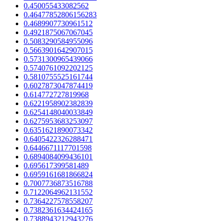
0.450055433082562
0.46477852806156283
0.4689907730961512
0.4921875067067045
0.5083290584955096
0.5663901642907015
0.5731300965439066
0.5740761092202125
0.5810755525161744
0.6027873047874419
0.614772727819968
0.6221958902382839
0.6254148040033849
0.6275953683253097
0.6351621890073342
0.6405422326288471
0.6446671117701598
0.6894084099436101
0.695617399581489
0.6959161681866824
0.7007736873516788
0.7122064962131552
0.7364227578558207
0.7382361634424165
0.7388943212943276