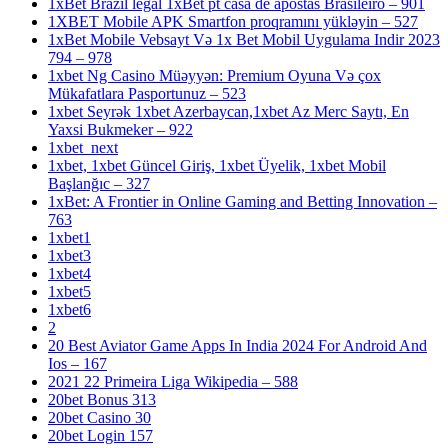
1xBet Brazil legal 1xBet pt casa de apostas Brasileiro – 901
1XBET Mobile APK Smartfon proqramını yükləyin – 527
1xBet Mobile Vebsayt Və 1x Bet Mobil Uygulama Indir 2023
794 – 978
1xbet Ng Casino Müəyyən: Premium Oyuna Və çox
Mükafatlara Pasportunuz – 523
1xbet Seyrək 1xbet Azerbaycan,1xbet Az Merc Saytı, En
Yaxsi Bukmeker – 922
1xbet_next
1xbet, 1xbet Güncel Giriş, 1xbet Üyelik, 1xbet Mobil
Başlanğıc – 327
1xBet: A Frontier in Online Gaming and Betting Innovation –
763
1xbet1
1xbet3
1xbet4
1xbet5
1xbet6
2
20 Best Aviator Game Apps In India 2024 For Android And
Ios – 167
2021 22 Primeira Liga Wikipedia – 588
20bet Bonus 313
20bet Casino 30
20bet Login 157