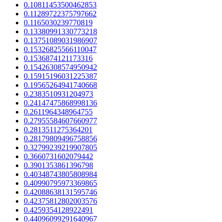
0.10811453500462853
0.11289722375797662
0.1165030239770819
0.13380991330773218
0.13751089031986907
0.15326825566110047
0.1536874121173316
0.15426308574950942
0.15915196031225387
0.19565264941740668
0.2383510931204973
0.24147475868998136
0.2611964348964755
0.27955584607660977
0.2813511275364201
0.28179809496758856
0.32799239219907805
0.3660731602079442
0.3901353861396798
0.40348743805808984
0.40990795973369865
0.42088638131595746
0.42375812802003576
0.4259354128922491
0.44096099291640967