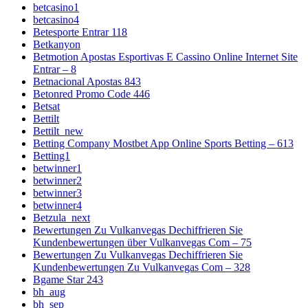
betcasino1
betcasino4
Betesporte Entrar 118
Betkanyon
Betmotion Apostas Esportivas E Cassino Online Internet Site
Entrar – 8
Betnacional Apostas 843
Betonred Promo Code 446
Betsat
Bettilt
Bettilt_new
Betting Company Mostbet App Online Sports Betting – 613
Betting1
betwinner1
betwinner2
betwinner3
betwinner4
Betzula_next
Bewertungen Zu Vulkanvegas Dechiffrieren Sie
Kundenbewertungen über Vulkanvegas Com – 75
Bewertungen Zu Vulkanvegas Dechiffrieren Sie
Kundenbewertungen Zu Vulkanvegas Com – 328
Bgame Star 243
bh_aug
bh_sep