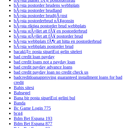
bÃ¤sta platser fÃ¶r postorderbrud
bÃ¤sta postorder brudens webbplats
bÃ¤sta postorder brudland
bÃ¤sta postorder brudtjÃ¤nst
bÃ¤sta postorderbrud nÃ¥gonsin
bÃ¤sta riktiga postorder brud webbplats
bÃ¤sta stÃ¤llet att fÃ¥ en postorderbrud
bÃ¤sta stÃ¤llet att fÃ¥ postorder brud
bÃ¤sta webbplats fÃ¶r att hitta en postorderbrud
bÃ¤sta webbplats postorder brud
bacaklД± posta sipariЕџi gelin siteleri
bad credit loan payday
bad credit loans not a payday loan
bad credit payday advance loans
bad credit payday loan no credit check us
badcreditloanapproving guaranteed installment loans for bad
credit
Bahis sitesi
Bahsegel
Bana bir posta sipariЕџi gelini bul
Banda
Bc Game Login 775
bcg4
Bdm Bet Espana 193
Bdm Bet Espana 877