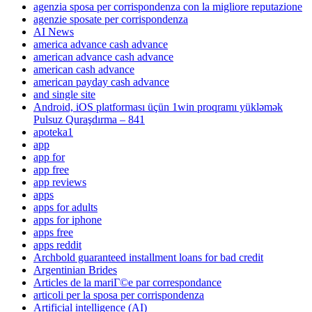
agenzia sposa per corrispondenza con la migliore reputazione
agenzie sposate per corrispondenza
AI News
america advance cash advance
american advance cash advance
american cash advance
american payday cash advance
and single site
Android, iOS platforması üçün 1win proqramı yükləmək
Pulsuz Quraşdırma – 841
apoteka1
app
app for
app free
app reviews
apps
apps for adults
apps for iphone
apps free
apps reddit
Archbold guaranteed installment loans for bad credit
Argentinian Brides
Articles de la mariГ©e par correspondance
articoli per la sposa per corrispondenza
Artificial intelligence (AI)