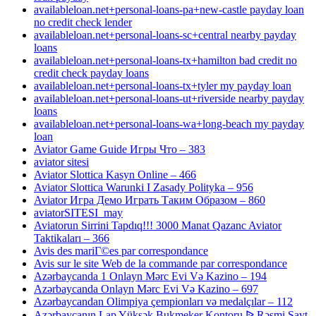
availableloan.net+personal-loans-pa+new-castle payday loan
no credit check lender
availableloan.net+personal-loans-sc+central nearby payday
loans
availableloan.net+personal-loans-tx+hamilton bad credit no
credit check payday loans
availableloan.net+personal-loans-tx+tyler my payday loan
availableloan.net+personal-loans-ut+riverside nearby payday
loans
availableloan.net+personal-loans-wa+long-beach my payday
loan
Aviator Game Guide Игры Что – 383
aviator sitesi
Aviator Slottica Kasyn Online – 466
Aviator Slottica Warunki I Zasady Polityka – 956
Aviator Игра Демо Играть Таким Образом – 860
aviatorSITESI_may
Aviatorun Sirrini Tapdıq!!! 3000 Manat Qazanc Aviator
Taktikaları – 366
Avis des mariГ©es par correspondance
Avis sur le site Web de la commande par correspondance
Azərbaycanda 1 Onlayn Mərc Evi Və Kazino – 194
Azərbaycanda Onlayn Mərc Evi Və Kazino – 697
Azərbaycandan Olimpiya çempionları və medalçılar – 112
Azərbaycanın Lap Yüksək Bukmeker Kontoru ᐉ Rəsmi Sayt