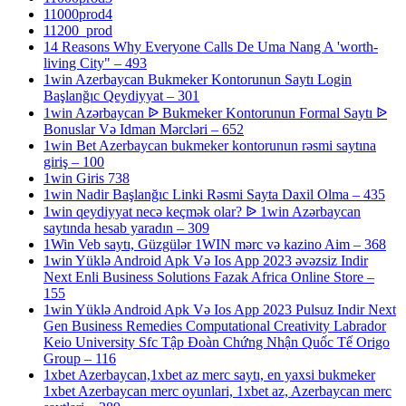
11000prod4
11200_prod
14 Reasons Why Everyone Calls De Uma Nang A 'worth-
living City" – 493
1win Azerbaycan Bukmeker Kontorunun Saytı Login
Başlanğıc Qeydiyyat – 301
1win Azərbaycan ᐉ Bukmeker Kontorunun Formal Saytı ᐉ
Bonuslar Və Idman Mərcləri – 652
1win Bet Azerbaycan bukmeker kontorunun rəsmi saytına
giriş – 100
1win Giris 738
1win Nadir Başlanğıc Linki Rəsmi Sayta Daxil Olma – 435
1win qeydiyyat necə keçmək olar? ᐉ 1win Azərbaycan
saytında hesab yaradın – 309
1Win Veb saytı, Güzgülər 1WIN mərc və kazino Aim – 368
1win Yüklə Android Apk Və Ios App 2023 əvəzsiz Indir
Next Enli Business Solutions Fazak Africa Online Store –
155
1win Yüklə Android Apk Və Ios App 2023 Pulsuz Indir Next
Gen Business Remedies Computational Creativity Labrador
Keio University Sfc Tập Đoàn Chứng Nhận Quốc Tế Origo
Group – 116
1xbet Azerbaycan,1xbet az merc saytı, en yaxsi bukmeker
1xbet Azerbaycan merc oyunlari, 1xbet az, Azerbaycan merc