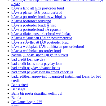
– 942
bÃ¤sta land att hitta postorder brud
bÃ¤sta platser fÃ¶r postorderbrud
bÃ¤sta postorder brudens webbplats
bÃ¤sta postorder brudland
bÃ¤sta postorder brudtjÃ¤nst
bÃ¤sta postorderbrud nÃ¥gonsin
bÃ¤sta riktiga postorder brud webbplats
bÃ¤sta stÃ¤llet att fÃ¥ en postorderbrud
bÃ¤sta stÃ¤llet att fÃ¥ postorder brud
bÃ¤sta webbplats fÃ¶r att hitta en postorderbrud
bÃ¤sta webbplats postorder brud
bacaklД± posta sipariЕџi gelin siteleri
bad credit loan payday
bad credit loans not a payday loan
bad credit payday advance loans
bad credit payday loan no credit check us
badcreditloanapproving guaranteed installment loans for bad
credit
Bahis sitesi
Bahsegel
Bana bir posta sipariЕџi gelini bul
Banda
Bc Game Login 775