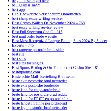
belgium escort girl here
belugasitesi_mAY
best apps
BEST bewertete Versandauftragsbrautseiten
best cheap essay writing services
Best Crypto Wallets Of November 2024 – 768
best essay writing service review
Best Full Spectrum Cbd Oil 315
best mail order bride website
Best Most Recognized League Betting Sites 2024 By Soccer
Experts – 746
best rangerte postordrebrudesider
best site
best sites
best sites for singles
Best Sports Betting & On The Internet Casino Site – 81
bestdiplomsa.com
Beste echte Mail -Bestellung Brautseiten
beste ekte postordre brud nettsteder
beste ekte postordre brudeside
beste land for en postordrebrud
beste land for postordre brud reddit
beste land for ГҐ fГҐ en postordrebrud
beste landet ГҐ finne postordrebrud
beste legit postordre brud nettsteder