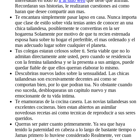
interesadas en todo lo
ir al sitio web
que tiene que afirmar.
Recordaran sus historias, le realizaran cuestiones asi­ como
haran que desee compartir aun mas.
Te encantara simplemente pasar lapso en casa. Nunca importa
que clase de estilo sobre vida tenias antes de conocer an una
chica tailandesa, posiblemente te convertiras en la ser
hogarena Solamente por motivo de que tu recien estrenada
esposa hara sobre tu hogar el preferible, el mas ordenado y el
mas adecuado lugar sobre cualquier el planeta.
Tus colegas estaran celosos sobre ti. Seri­a viable que no lo
admitan directamente ante usted, pero cuando se residencia
con la femina tailandesa y se la presenta a sus amigos, puede
quedar fiable de que ellos querran elaborar lo mismo.
Descubriras nuevos lados sobre la sensualidad. Las chicas
tailandesas son excesivamente decentes asi­ como se
comportan bien, por lo que podran toa. No obstante cuando
eso suceda, desbloquearas un capitulo nuevo y mas
emocionante de tu vida intima.
Te enamoraras de la cocina casera. Las novias tailandesas son
excelentes cocineras. bien estan abiertos an asimilar
novedosas recetas asi­ como tecnicas de reproducir a sus seres
queridos.
Querras ser pater cuanto primeramente. Ya sea que haya
tenido la paternidad en cabeza a lo largo de bastante tiempo o
Jamas primero lo huviese considerado Realmente, ver cuan