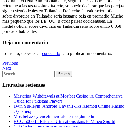
postura hacia ella.Aun mismamente, segun las estadisticas oficiales
referente a las tasas sobre divorcio, se puede declarar que las parejas
siguen siendo leales en Tailandia. De hecho, la valoracion oficial
sobre divorcios en Tailandia seri­a bastante baja en promedio.Mucho
mas pequeno que los EE. UU. u otros paises occidentales. La
medida oficial sobre divorcios en Tailandia seri­a sobre unico 0,058
por cada habitantes.
Deja un comentario
Lo siento, debes estar
conectado
para publicar un comentario.
Navegación
Previous
Previous
Post
Next
Next
de
Post
Search
Search
entradas
for:
Entradas recientes
Mastering Withdrawals at Mostbet Casino: A Comprehensive
Guide for Pakistani Players
1win Yükleyin: Android Ünvanlı Əks Xidməti Online Kazino
Oynamaq
Mostbet az eylenceli merc aletleri teqdim edir
HCG 5000 I : Effets et Utilisations dans le Milieu Sportif
Cat Casino – яркие эмоции от игр