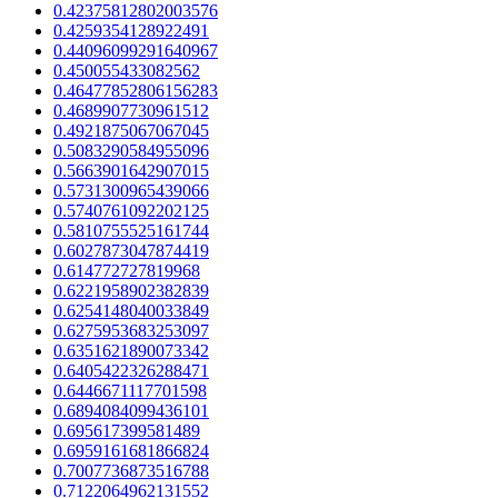
0.42375812802003576
0.4259354128922491
0.44096099291640967
0.450055433082562
0.46477852806156283
0.4689907730961512
0.4921875067067045
0.5083290584955096
0.5663901642907015
0.5731300965439066
0.5740761092202125
0.5810755525161744
0.6027873047874419
0.614772727819968
0.6221958902382839
0.6254148040033849
0.6275953683253097
0.6351621890073342
0.6405422326288471
0.6446671117701598
0.6894084099436101
0.695617399581489
0.6959161681866824
0.7007736873516788
0.7122064962131552