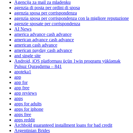
Agencija za mail za mladenku
agenzia di posta per ordini di sposa
agenzia sposa per corrispondenza
agenzia sposa per corrispondenza con la migliore reputazione
agenzie sposate per corrispondenza
AI News
america advance cash advance
american advance cash advance
american cash advance
american payday cash advance
and single site
Android, iOS platforması üçün 1win proqramı yükləmək
Pulsuz Quraşdırma – 841
apoteka1
app
app for
app free
app reviews
apps
apps for adults
apps for iphone
apps free
apps reddit
Archbold guaranteed installment loans for bad credit
Argentinian Brides