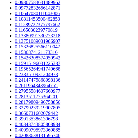
0.09367583631489962
0.09772832656142871
0.10647080111043006
0.10811453500462853
0.11289722375797662
0.1165030239770819
0.13380991330773218
0.13751089031986907
0.15326825566110047
0.1536874121173316
0.15426308574950942
0.15915196031225387
0.19565264941740668
0.2383510931204973
0.24147475868998136
0.2611964348964755
0.27955584607660977
0.2813511275364201
0.28179809496758856
0.32799239219907805
0.3660731602079442
0.3901353861396798
0.40348743805808984
0.40990795973369865
0.42088638131595746