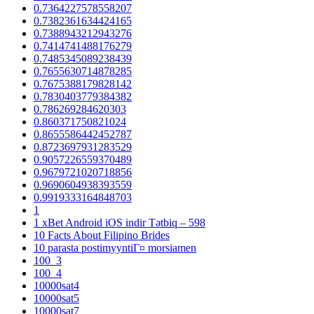
0.7364227578558207
0.7382361634424165
0.7388943212943276
0.7414741488176279
0.7485345089238439
0.7655630714878285
0.7675388179828142
0.7830403779384382
0.786269284620303
0.860371750821024
0.8655586442452787
0.8723697931283529
0.9057226559370489
0.9679721020718856
0.9690604938393559
0.9919333164848703
1
1 xBet Android iOS indir Tətbiq – 598
10 Facts About Filipino Brides
10 parasta postimyyntiГ¤ morsiamen
100_3
100_4
10000sat4
10000sat5
10000sat7