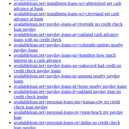
availableloan.net+installment-loans-wi+abbotsford get cash
advance at bank
availableloan.net+installment-loans-wi+cleveland get cash
advance at bank
availableloan.net+payday-loans-al+riverside no credit check
loan payday
availableloan.net+payday-loans-ar+oakland cash advance
loans with no credit check
availableloan.net+payday-loans-co+colorado-springs nearby
payday loans
availableloan.net+payday-loans-ga+hamilton how much
interest on a cash advance
availableloan.net+payday-loans-ga+oakwood bad credit no
credit check payday loans
availableloan.net+payday-loans-ia+augusta nearby payday
loans
availableloan.net+payday-loans-id+boise nearby payday loans
availableloan.net+payday-loans-il+oakland payday loan no
credit check lender
availableloan.net+personal-loans-mo+kansas-city no credit
check loan payday
availableloan.net+personal-loans-ny+long-beach my payday
loan
availableloan.net+personal-loans-or+dallas no credit check
loan payday