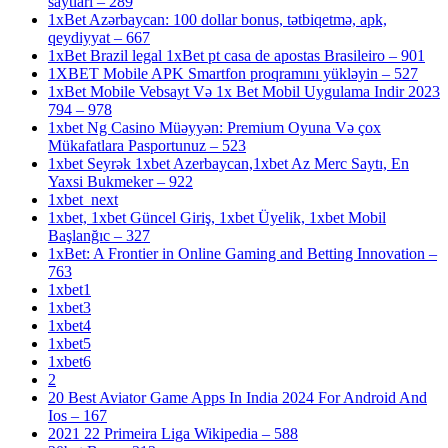
saytlari – 289
1xBet Azərbaycan: 100 dollar bonus, tətbiqetmə, apk,
qeydiyyat – 667
1xBet Brazil legal 1xBet pt casa de apostas Brasileiro – 901
1XBET Mobile APK Smartfon proqramını yükləyin – 527
1xBet Mobile Vebsayt Və 1x Bet Mobil Uygulama Indir 2023
794 – 978
1xbet Ng Casino Müəyyən: Premium Oyuna Və çox
Mükafatlara Pasportunuz – 523
1xbet Seyrək 1xbet Azerbaycan,1xbet Az Merc Saytı, En
Yaxsi Bukmeker – 922
1xbet_next
1xbet, 1xbet Güncel Giriş, 1xbet Üyelik, 1xbet Mobil
Başlanğıc – 327
1xBet: A Frontier in Online Gaming and Betting Innovation –
763
1xbet1
1xbet3
1xbet4
1xbet5
1xbet6
2
20 Best Aviator Game Apps In India 2024 For Android And
Ios – 167
2021 22 Primeira Liga Wikipedia – 588