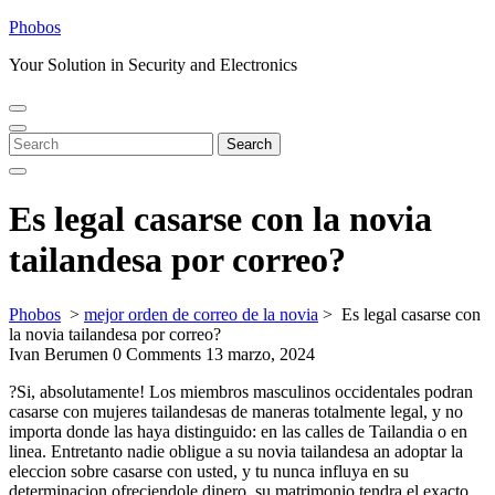
Skip
Phobos
to
Your Solution in Security and Electronics
content
Open
Close
Menu
Menu
Search
Search
for:
Es legal casarse con la novia
tailandesa por correo?
Phobos
>
mejor orden de correo de la novia
>
Es legal casarse con
la novia tailandesa por correo?
Ivan Berumen
0 Comments
13 marzo, 2024
?Si, absolutamente! Los miembros masculinos occidentales podran
casarse con mujeres tailandesas de maneras totalmente legal, y no
importa donde las haya distinguido: en las calles de Tailandia o en
linea. Entretanto nadie obligue a su novia tailandesa an adoptar la
eleccion sobre casarse con usted, y tu nunca influya en su
determinacion ofreciendole dinero, su matrimonio tendra el exacto