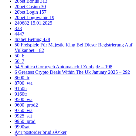
20bet Bonus 313
20bet Casino 30
20bet Login 157
20bet Logowanie 19
240682 15.01.2025
333
4447
4rabet Betting 428
50 Freispiele Für Majestic King Bei Dieser Registrierung Auf
Vulkanbet – 82
50_6
50_7
54 Slottica Gorących Automatach I Zdobądź – 198
6 Greatest Crypto Deals Within The Uk January 2025 – 292
8600_tr
8700_wa
9150tr
9160tr
9500_wa
9600_prod2
9750_wa
9925_sat
9950_prod
9990sat
Ã¤r postorder brud sÃ¤ker