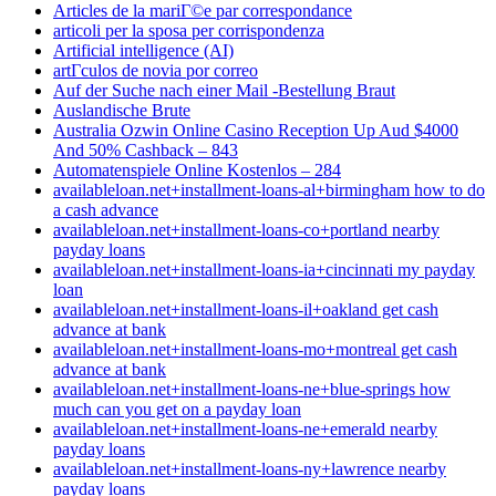
Articles de la mariГ©e par correspondance
articoli per la sposa per corrispondenza
Artificial intelligence (AI)
artГ­culos de novia por correo
Auf der Suche nach einer Mail -Bestellung Braut
Auslandische Brute
Australia Ozwin Online Casino Reception Up Aud $4000
And 50% Cashback – 843
Automatenspiele Online Kostenlos – 284
availableloan.net+installment-loans-al+birmingham how to do
a cash advance
availableloan.net+installment-loans-co+portland nearby
payday loans
availableloan.net+installment-loans-ia+cincinnati my payday
loan
availableloan.net+installment-loans-il+oakland get cash
advance at bank
availableloan.net+installment-loans-mo+montreal get cash
advance at bank
availableloan.net+installment-loans-ne+blue-springs how
much can you get on a payday loan
availableloan.net+installment-loans-ne+emerald nearby
payday loans
availableloan.net+installment-loans-ny+lawrence nearby
payday loans