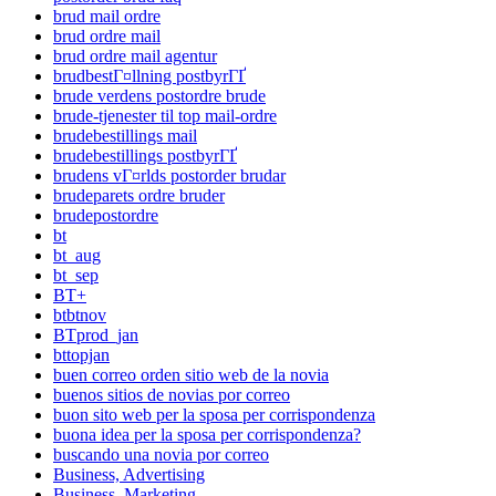
brud mail ordre
brud ordre mail
brud ordre mail agentur
brudbestГ¤llning postbyrГҐ
brude verdens postordre brude
brude-tjenester til top mail-ordre
brudebestillings mail
brudebestillings postbyrГҐ
brudens vГ¤rlds postorder brudar
brudeparets ordre bruder
brudepostordre
bt
bt_aug
bt_sep
BT+
btbtnov
BTprod_jan
bttopjan
buen correo orden sitio web de la novia
buenos sitios de novias por correo
buon sito web per la sposa per corrispondenza
buona idea per la sposa per corrispondenza?
buscando una novia por correo
Business, Advertising
Business, Marketing