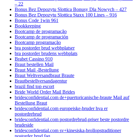
– 22
Bonus Bez Depozytu Slottica Bonusy Dla Nowych – 427
Bonus Bez Depozytu Slottica Staxx 100 Lines – 916
Bonus Code 1win 961
Bookkeeping
Bootcamp de programação
Bootcamp de programación
Bootcamp programação
bra postorder brud webbplatser
bra postorder brudens webbplats
Brabet Cassino 910
Braut bestellen Mail
Braut Mail -Bestellung
Braut Weltversandbraut Braute
Brautbestellversandagentur
brazil find top escort
Bride World Order Mail Brides
bridesconfidential.com de+puertoricanische-braute Mail auf
Bestellung Braut
bridesconfidential.com europeiske-bruder hva er
postordrebrud
bridesconfidential.com postordrebrud-priser beste postordre
brudeside
bridesconfidential.com sv+kinesiska-brollopstraditioner
postorder brud faq