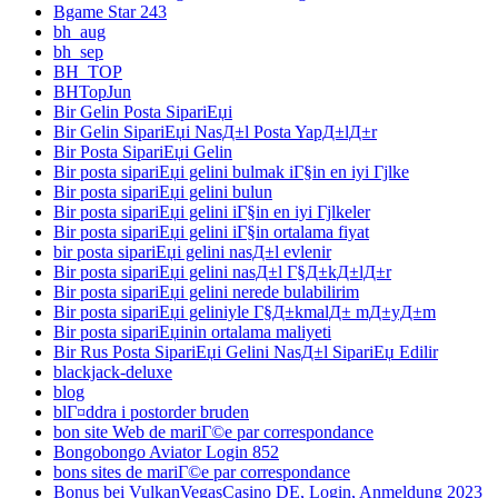
Bgame Star 243
bh_aug
bh_sep
BH_TOP
BHTopJun
Bir Gelin Posta SipariЕџi
Bir Gelin SipariЕџi NasД±l Posta YapД±lД±r
Bir Posta SipariЕџi Gelin
Bir posta sipariЕџi gelini bulmak iГ§in en iyi Гјlke
Bir posta sipariЕџi gelini bulun
Bir posta sipariЕџi gelini iГ§in en iyi Гјlkeler
Bir posta sipariЕџi gelini iГ§in ortalama fiyat
bir posta sipariЕџi gelini nasД±l evlenir
Bir posta sipariЕџi gelini nasД±l Г§Д±kД±lД±r
Bir posta sipariЕџi gelini nerede bulabilirim
Bir posta sipariЕџi geliniyle Г§Д±kmalД± mД±yД±m
Bir posta sipariЕџinin ortalama maliyeti
Bir Rus Posta SipariЕџi Gelini NasД±l SipariЕџ Edilir
blackjack-deluxe
blog
blГ¤ddra i postorder bruden
bon site Web de mariГ©e par correspondance
Bongobongo Aviator Login 852
bons sites de mariГ©e par correspondance
Bonus bei VulkanVegasCasino DE, Login, Anmeldung 2023