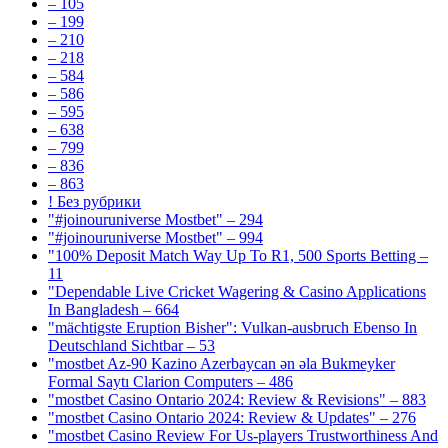
– 105
– 199
– 210
– 218
– 584
– 586
– 595
– 638
– 799
– 836
– 863
! Без рубрики
"#joinouruniverse Mostbet" – 294
"#joinouruniverse Mostbet" – 994
"100% Deposit Match Way Up To R1, 500 Sports Betting –
11
"Dependable Live Cricket Wagering & Casino Applications
In Bangladesh – 664
"mächtigste Eruption Bisher": Vulkan-ausbruch Ebenso In
Deutschland Sichtbar – 53
"mostbet Az-90 Kazino Azerbaycan ən əla Bukmeyker
Formal Saytı Clarion Computers – 486
"mostbet Casino Ontario 2024: Review & Revisions" – 883
"mostbet Casino Ontario 2024: Review & Updates" – 276
"mostbet Casino Review For Us-players Trustworthiness And