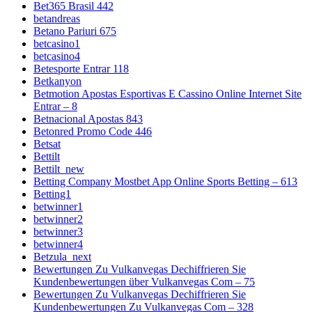
Bet365 Brasil 442
betandreas
Betano Pariuri 675
betcasino1
betcasino4
Betesporte Entrar 118
Betkanyon
Betmotion Apostas Esportivas E Cassino Online Internet Site
Entrar – 8
Betnacional Apostas 843
Betonred Promo Code 446
Betsat
Bettilt
Bettilt_new
Betting Company Mostbet App Online Sports Betting – 613
Betting1
betwinner1
betwinner2
betwinner3
betwinner4
Betzula_next
Bewertungen Zu Vulkanvegas Dechiffrieren Sie
Kundenbewertungen über Vulkanvegas Com – 75
Bewertungen Zu Vulkanvegas Dechiffrieren Sie
Kundenbewertungen Zu Vulkanvegas Com – 328