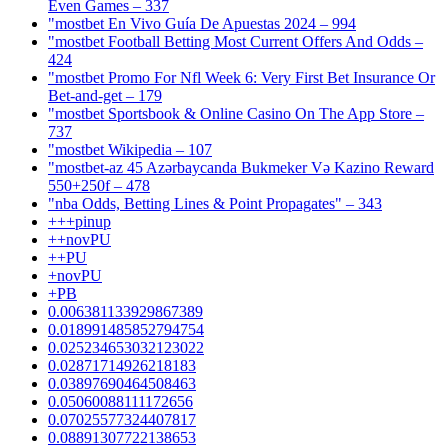
Even Games – 337
"mostbet En Vivo Guía De Apuestas 2024 – 994
"mostbet Football Betting Most Current Offers And Odds –
424
"mostbet Promo For Nfl Week 6: Very First Bet Insurance Or
Bet-and-get – 179
"‎mostbet Sportsbook & Online Casino On The App Store –
737
"mostbet Wikipedia – 107
"mostbet-az 45 Azərbaycanda Bukmeker Və Kazino Reward
550+250f – 478
"nba Odds, Betting Lines & Point Propagates" – 343
+++pinup
++novPU
++PU
+novPU
+PB
0.006381133929867389
0.018991485852794754
0.025234653032123022
0.02871714926218183
0.03897690464508463
0.05060088111172656
0.07025577324407817
0.08891307722138653