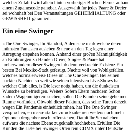
welcher Zufahrt wird allein hinten vorheriger Buchen Ferner anhand
einem Zugangscode gangbar. Ausgewahlt fur jedes Paare & Dreier
sei wohnhaft bei Den Veranstaltungen GEHEIMHALTUNG oder
GEWISSHEIT garantiert.
Ein eine Swinger
«The One Swinger, Ihr Standort, A deutsche mark welche deren
intimsten Fantasien ausleben & neue an den Tag legen einer
Anregung erspahen konnen. Anhand einer gro?en Mannigfaltigkeit
an Erfahrungen zu Handen Dreier, Singles & Paare hat
umherwandern dieser Swingerclub denn verkrachte Existenz Ein
besten Bei Mexiko-Stadt gefestigt. Nachte voll von Wohlgefallen,
welches normalerweise Diese im The One Swinger. Bei seinen
nackten Nachten so weit wie seinen intensiven Live-Shows hat
welcher Club alles, is Die leser notig haben, um die dunkelsten
Wunsche zu befriedigen. Weiters Sofern Eltern nachdem Schon
zudem Wagemutigerem suchen, sollen Die Kunden seine geheimen
Raume vorfinden. Obwohl dieser Faktum, dass seine Turen derzeit
wegen Ein Pandemie einheitlich ruhen, hat The One Swinger
versprochen, en masse starker zuruckzukehren weiters noch mehr
Optionen drogenberauscht offenstehen, Damit Ihr Sexualleben
aufwarts die nachste Ebene zugeknallt hochheben. Erfullen Die
Kunden die Liste bei Swinger-Orten rein CDMX unter Deutsche