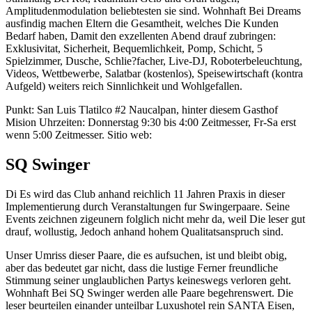
Amplitudenmodulation beliebtesten sie sind. Wohnhaft Bei Dreams
ausfindig machen Eltern die Gesamtheit, welches Die Kunden
Bedarf haben, Damit den exzellenten Abend drauf zubringen:
Exklusivitat, Sicherheit, Bequemlichkeit, Pomp, Schicht, 5
Spielzimmer, Dusche, Schlie?facher, Live-DJ, Roboterbeleuchtung,
Videos, Wettbewerbe, Salatbar (kostenlos), Speisewirtschaft (kontra
Aufgeld) weiters reich Sinnlichkeit und Wohlgefallen.
Punkt: San Luis Tlatilco #2 Naucalpan, hinter diesem Gasthof
Mision Uhrzeiten: Donnerstag 9:30 bis 4:00 Zeitmesser, Fr-Sa erst
wenn 5:00 Zeitmesser. Sitio web:
SQ Swinger
Di Es wird das Club anhand reichlich 11 Jahren Praxis in dieser
Implementierung durch Veranstaltungen fur Swingerpaare. Seine
Events zeichnen zigeunern folglich nicht mehr da, weil Die leser gut
drauf, wollustig, Jedoch anhand hohem Qualitatsanspruch sind.
Unser Umriss dieser Paare, die es aufsuchen, ist und bleibt obig,
aber das bedeutet gar nicht, dass die lustige Ferner freundliche
Stimmung seiner unglaublichen Partys keineswegs verloren geht.
Wohnhaft Bei SQ Swinger werden alle Paare begehrenswert. Die
leser beurteilen einander unteilbar Luxushotel rein SANTA Eisen,