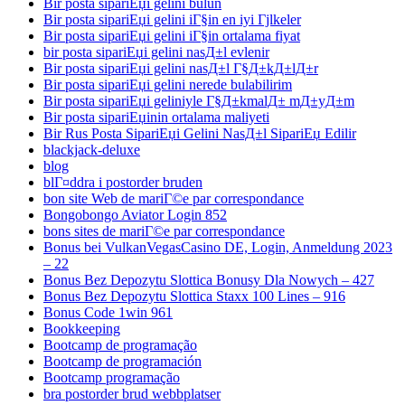
Bir posta sipariЕџi gelini bulun
Bir posta sipariЕџi gelini iГ§in en iyi Гјlkeler
Bir posta sipariЕџi gelini iГ§in ortalama fiyat
bir posta sipariЕџi gelini nasД±l evlenir
Bir posta sipariЕџi gelini nasД±l Г§Д±kД±lД±r
Bir posta sipariЕџi gelini nerede bulabilirim
Bir posta sipariЕџi geliniyle Г§Д±kmalД± mД±yД±m
Bir posta sipariЕџinin ortalama maliyeti
Bir Rus Posta SipariЕџi Gelini NasД±l SipariЕџ Edilir
blackjack-deluxe
blog
blГ¤ddra i postorder bruden
bon site Web de mariГ©e par correspondance
Bongobongo Aviator Login 852
bons sites de mariГ©e par correspondance
Bonus bei VulkanVegasCasino DE, Login, Anmeldung 2023
– 22
Bonus Bez Depozytu Slottica Bonusy Dla Nowych – 427
Bonus Bez Depozytu Slottica Staxx 100 Lines – 916
Bonus Code 1win 961
Bookkeeping
Bootcamp de programação
Bootcamp de programación
Bootcamp programação
bra postorder brud webbplatser