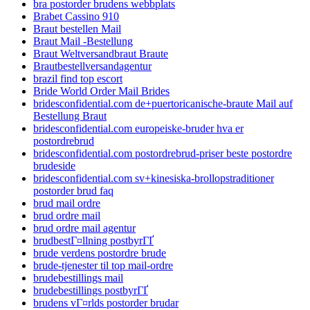
bra postorder brudens webbplats
Brabet Cassino 910
Braut bestellen Mail
Braut Mail -Bestellung
Braut Weltversandbraut Braute
Brautbestellversandagentur
brazil find top escort
Bride World Order Mail Brides
bridesconfidential.com de+puertoricanische-braute Mail auf
Bestellung Braut
bridesconfidential.com europeiske-bruder hva er
postordrebrud
bridesconfidential.com postordrebrud-priser beste postordre
brudeside
bridesconfidential.com sv+kinesiska-brollopstraditioner
postorder brud faq
brud mail ordre
brud ordre mail
brud ordre mail agentur
brudbestГ¤llning postbyrГҐ
brude verdens postordre brude
brude-tjenester til top mail-ordre
brudebestillings mail
brudebestillings postbyrГҐ
brudens vГ¤rlds postorder brudar