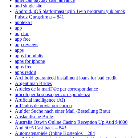
american payday cash advance
and single site
Android, iOS platforması üçün 1win proqramı yükləmək
Pulsuz Quraşdırma – 841
apoteka1
app
app for
app free
app reviews
apps
apps for adults
apps for iphone
apps free
apps reddit
Archbold guaranteed installment loans for bad credit
Argentinian Brides
Articles de la mariГ©e par correspondance
articoli per la sposa per corrispondenza
Artificial intelligence (AI)
artГ­culos de novia por correo
Auf der Suche nach einer Mail -Bestellung Braut
Auslandische Brute
Australia Ozwin Online Casino Reception Up Aud $4000
And 50% Cashback – 843
Automatenspiele Online Kostenlos – 284