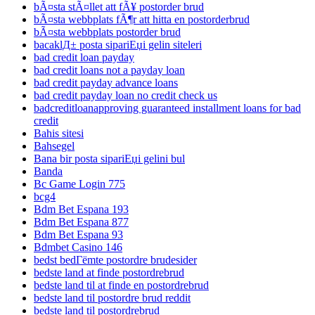
bÃ¤sta stÃ¤llet att fÃ¥ postorder brud
bÃ¤sta webbplats fÃ¶r att hitta en postorderbrud
bÃ¤sta webbplats postorder brud
bacaklД± posta sipariЕџi gelin siteleri
bad credit loan payday
bad credit loans not a payday loan
bad credit payday advance loans
bad credit payday loan no credit check us
badcreditloanapproving guaranteed installment loans for bad
credit
Bahis sitesi
Bahsegel
Bana bir posta sipariЕџi gelini bul
Banda
Bc Game Login 775
bcg4
Bdm Bet Espana 193
Bdm Bet Espana 877
Bdm Bet Espana 93
Bdmbet Casino 146
bedst bedГёmte postordre brudesider
bedste land at finde postordrebrud
bedste land til at finde en postordrebrud
bedste land til postordre brud reddit
bedste land til postordrebrud