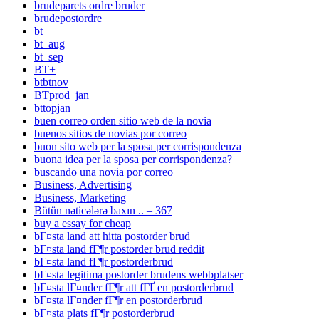
brudeparets ordre bruder
brudepostordre
bt
bt_aug
bt_sep
BT+
btbtnov
BTprod_jan
bttopjan
buen correo orden sitio web de la novia
buenos sitios de novias por correo
buon sito web per la sposa per corrispondenza
buona idea per la sposa per corrispondenza?
buscando una novia por correo
Business, Advertising
Business, Marketing
Bütün nəticələrə baxın .. – 367
buy a essay for cheap
bГ¤sta land att hitta postorder brud
bГ¤sta land fГ¶r postorder brud reddit
bГ¤sta land fГ¶r postorderbrud
bГ¤sta legitima postorder brudens webbplatser
bГ¤sta lГ¤nder fГ¶r att fГҐ en postorderbrud
bГ¤sta lГ¤nder fГ¶r en postorderbrud
bГ¤sta plats fГ¶r postorderbrud