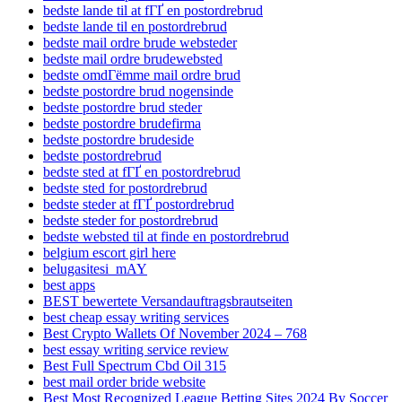
bedste lande til at fГҐ en postordrebrud
bedste lande til en postordrebrud
bedste mail ordre brude websteder
bedste mail ordre brudewebsted
bedste omdГёmme mail ordre brud
bedste postordre brud nogensinde
bedste postordre brud steder
bedste postordre brudefirma
bedste postordre brudeside
bedste postordrebrud
bedste sted at fГҐ en postordrebrud
bedste sted for postordrebrud
bedste steder at fГҐ postordrebrud
bedste steder for postordrebrud
bedste websted til at finde en postordrebrud
belgium escort girl here
belugasitesi_mAY
best apps
BEST bewertete Versandauftragsbrautseiten
best cheap essay writing services
Best Crypto Wallets Of November 2024 – 768
best essay writing service review
Best Full Spectrum Cbd Oil 315
best mail order bride website
Best Most Recognized League Betting Sites 2024 By Soccer