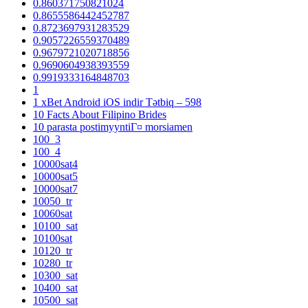
0.860371750821024
0.8655586442452787
0.8723697931283529
0.9057226559370489
0.9679721020718856
0.9690604938393559
0.9919333164848703
1
1 xBet Android iOS indir Tətbiq – 598
10 Facts About Filipino Brides
10 parasta postimyyntiГ¤ morsiamen
100_3
100_4
10000sat4
10000sat5
10000sat7
10050_tr
10060sat
10100_sat
10100sat
10120_tr
10280_tr
10300_sat
10400_sat
10500_sat