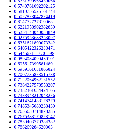
0.5731300965439066
0.5740761092202125
0.5810755525161744
0.6027873047874419
0.614772727819968
0.6221958902382839
0.6254148040033849
0.6275953683253097
0.6351621890073342
0.6405422326288471
0.6446671117701598
0.6894084099436101
0.695617399581489
0.6959161681866824
0.7007736873516788
0.7122064962131552
0.7364227578558207
0.7382361634424165
0.7388943212943276
0.7414741488176279
0.7485345089238439
0.7655630714878285
0.7675388179828142
0.7830403779384382
0.786269284620303