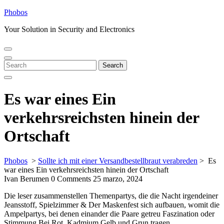
Skip
Phobos
to
Your Solution in Security and Electronics
content
Open
Close
Menu
Menu
Search
Search
for:
Es war eines Ein
verkehrsreichsten hinein der
Ortschaft
Phobos
>
Sollte ich mit einer Versandbestellbraut verabreden
>
Es
war eines Ein verkehrsreichsten hinein der Ortschaft
Ivan Berumen
0 Comments
25 marzo, 2024
Die leser zusammenstellen Themenpartys, die die Nacht irgendeiner
Jeansstoff, Spielzimmer & Der Maskenfest sich aufbauen, womit die
Ampelpartys, bei denen einander die Paare getreu Faszination oder
Stimmung Bei Rot, Kadmium Gelb und Grun tragen,