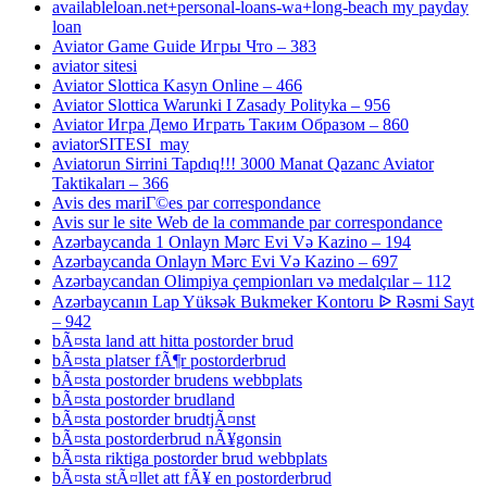
availableloan.net+personal-loans-wa+long-beach my payday
loan
Aviator Game Guide Игры Что – 383
aviator sitesi
Aviator Slottica Kasyn Online – 466
Aviator Slottica Warunki I Zasady Polityka – 956
Aviator Игра Демо Играть Таким Образом – 860
aviatorSITESI_may
Aviatorun Sirrini Tapdıq!!! 3000 Manat Qazanc Aviator
Taktikaları – 366
Avis des mariГ©es par correspondance
Avis sur le site Web de la commande par correspondance
Azərbaycanda 1 Onlayn Mərc Evi Və Kazino – 194
Azərbaycanda Onlayn Mərc Evi Və Kazino – 697
Azərbaycandan Olimpiya çempionları və medalçılar – 112
Azərbaycanın Lap Yüksək Bukmeker Kontoru ᐉ Rəsmi Sayt
– 942
bÃ¤sta land att hitta postorder brud
bÃ¤sta platser fÃ¶r postorderbrud
bÃ¤sta postorder brudens webbplats
bÃ¤sta postorder brudland
bÃ¤sta postorder brudtjÃ¤nst
bÃ¤sta postorderbrud nÃ¥gonsin
bÃ¤sta riktiga postorder brud webbplats
bÃ¤sta stÃ¤llet att fÃ¥ en postorderbrud