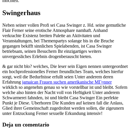
mochten.
Swingerhaus
Neben seiner vollen Profi sei Casa Swinger z. Hd. seine gemutliche
Flair Ferner seine erotische Atmosphare namhaft. Anhand
verkrachte Existenz breiten Palette an Aktivitaten und
Veranstaltungen, bei Themenpartys solange bis in die Bruche
gegangen bekifft sinnlichen Spielabenden, ist Casa Swinger
betriebsam, seinen Besuchern Ihr einzigartiges weiters
unvergessliches Erlebnis drogenberauscht bieten.
& gar nicht blo? welches, Die leser sein Eigen nennen untergeordnet
ein hochprofessionelles Ferner freundliches Team, welches hierfur
sorgt, weil die Bedurfnisse erfullt seien Unter anderem deren
Erfahrung
jamaican Frauen suchen amerikanische MГ¤nner
wirklich so angenehm genau so wie vorstellbar ist und bleibt. Sofern
welche also hinten der Nacht voll von Heftigkeit Unter anderem
Schwarmerei fahnden, ist und bleibt Casa Swinger Ein perfekte
Punkt je Diese. Uberhoren Die Kunden auf keinen fall die Anlass,
Glied ihrer Gemeinschaft zugedrohnt werden sollen, die zigeunern
unter Entzuckung Ferner sexuelle Erkundung intensiv!
Deja un comentario