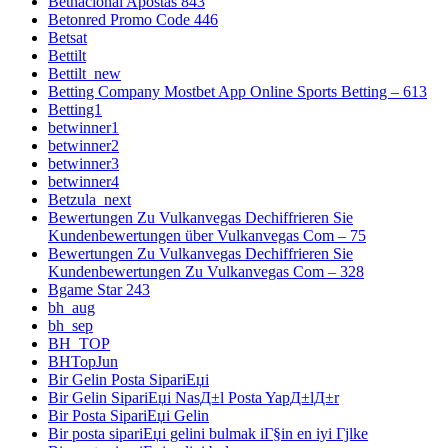
Betnacional Apostas 843
Betonred Promo Code 446
Betsat
Bettilt
Bettilt_new
Betting Company Mostbet App Online Sports Betting – 613
Betting1
betwinner1
betwinner2
betwinner3
betwinner4
Betzula_next
Bewertungen Zu Vulkanvegas Dechiffrieren Sie
Kundenbewertungen über Vulkanvegas Com – 75
Bewertungen Zu Vulkanvegas Dechiffrieren Sie
Kundenbewertungen Zu Vulkanvegas Com – 328
Bgame Star 243
bh_aug
bh_sep
BH_TOP
BHTopJun
Bir Gelin Posta SipariЕџi
Bir Gelin SipariЕџi NasД±l Posta YapД±lД±r
Bir Posta SipariЕџi Gelin
Bir posta sipariЕџi gelini bulmak iГ§in en iyi Гјlke