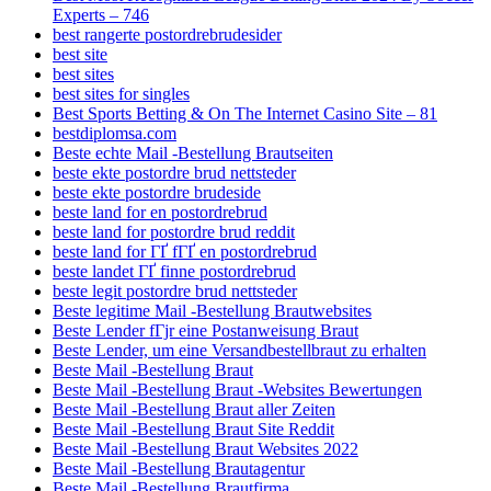
Experts – 746
best rangerte postordrebrudesider
best site
best sites
best sites for singles
Best Sports Betting & On The Internet Casino Site – 81
bestdiplomsa.com
Beste echte Mail -Bestellung Brautseiten
beste ekte postordre brud nettsteder
beste ekte postordre brudeside
beste land for en postordrebrud
beste land for postordre brud reddit
beste land for ГҐ fГҐ en postordrebrud
beste landet ГҐ finne postordrebrud
beste legit postordre brud nettsteder
Beste legitime Mail -Bestellung Brautwebsites
Beste Lender fГјr eine Postanweisung Braut
Beste Lender, um eine Versandbestellbraut zu erhalten
Beste Mail -Bestellung Braut
Beste Mail -Bestellung Braut -Websites Bewertungen
Beste Mail -Bestellung Braut aller Zeiten
Beste Mail -Bestellung Braut Site Reddit
Beste Mail -Bestellung Braut Websites 2022
Beste Mail -Bestellung Brautagentur
Beste Mail -Bestellung Brautfirma