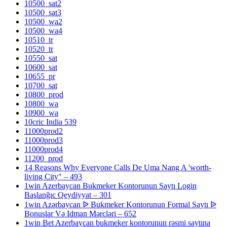
10500_sat2
10500_sat3
10500_wa2
10500_wa4
10510_tr
10520_tr
10550_sat
10600_sat
10655_pr
10700_sat
10800_prod
10800_wa
10900_wa
10cric India 539
11000prod2
11000prod3
11000prod4
11200_prod
14 Reasons Why Everyone Calls De Uma Nang A 'worth-
living City" – 493
1win Azerbaycan Bukmeker Kontorunun Saytı Login
Başlanğıc Qeydiyyat – 301
1win Azərbaycan ᐉ Bukmeker Kontorunun Formal Saytı ᐉ
Bonuslar Və Idman Mərcləri – 652
1win Bet Azerbaycan bukmeker kontorunun rəsmi saytına