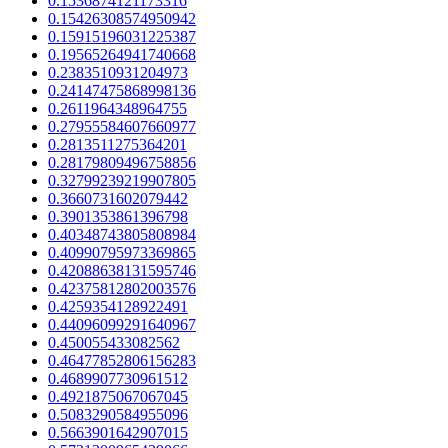
0.1536874121173316
0.15426308574950942
0.15915196031225387
0.19565264941740668
0.2383510931204973
0.24147475868998136
0.2611964348964755
0.27955584607660977
0.2813511275364201
0.28179809496758856
0.32799239219907805
0.3660731602079442
0.3901353861396798
0.40348743805808984
0.40990795973369865
0.42088638131595746
0.42375812802003576
0.4259354128922491
0.44096099291640967
0.450055433082562
0.46477852806156283
0.4689907730961512
0.4921875067067045
0.5083290584955096
0.5663901642907015