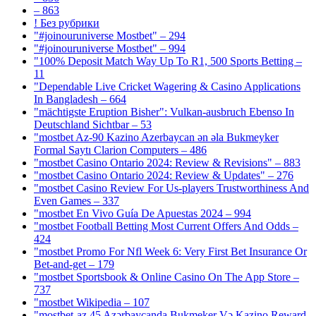
– 863
! Без рубрики
"#joinouruniverse Mostbet" – 294
"#joinouruniverse Mostbet" – 994
"100% Deposit Match Way Up To R1, 500 Sports Betting –
11
"Dependable Live Cricket Wagering & Casino Applications
In Bangladesh – 664
"mächtigste Eruption Bisher": Vulkan-ausbruch Ebenso In
Deutschland Sichtbar – 53
"mostbet Az-90 Kazino Azerbaycan ən əla Bukmeyker
Formal Saytı Clarion Computers – 486
"mostbet Casino Ontario 2024: Review & Revisions" – 883
"mostbet Casino Ontario 2024: Review & Updates" – 276
"mostbet Casino Review For Us-players Trustworthiness And
Even Games – 337
"mostbet En Vivo Guía De Apuestas 2024 – 994
"mostbet Football Betting Most Current Offers And Odds –
424
"mostbet Promo For Nfl Week 6: Very First Bet Insurance Or
Bet-and-get – 179
"‎mostbet Sportsbook & Online Casino On The App Store –
737
"mostbet Wikipedia – 107
"mostbet-az 45 Azərbaycanda Bukmeker Və Kazino Reward