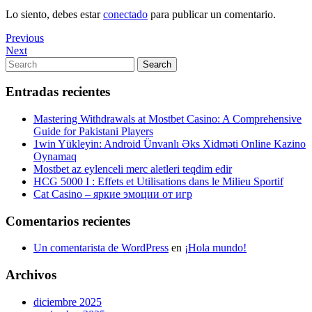
Lo siento, debes estar
conectado
para publicar un comentario.
Navegación
Previous
Previous
Post
Next
Next
de
Post
Search
Search
entradas
for:
Entradas recientes
Mastering Withdrawals at Mostbet Casino: A Comprehensive
Guide for Pakistani Players
1win Yükleyin: Android Ünvanlı Əks Xidməti Online Kazino
Oynamaq
Mostbet az eylenceli merc aletleri teqdim edir
HCG 5000 I : Effets et Utilisations dans le Milieu Sportif
Cat Casino – яркие эмоции от игр
Comentarios recientes
Un comentarista de WordPress
en
¡Hola mundo!
Archivos
diciembre 2025