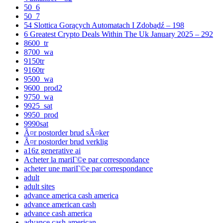
50_6
50_7
54 Slottica Gorących Automatach I Zdobądź – 198
6 Greatest Crypto Deals Within The Uk January 2025 – 292
8600_tr
8700_wa
9150tr
9160tr
9500_wa
9600_prod2
9750_wa
9925_sat
9950_prod
9990sat
Ã¤r postorder brud sÃ¤ker
Ã¤r postorder brud verklig
a16z generative ai
Acheter la mariГ©e par correspondance
acheter une mariГ©e par correspondance
adult
adult sites
advance america cash america
advance american cash
advance cash america
advance cash american