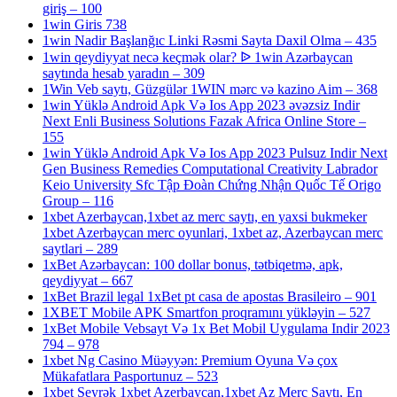
giriş – 100
1win Giris 738
1win Nadir Başlanğıc Linki Rəsmi Sayta Daxil Olma – 435
1win qeydiyyat necə keçmək olar? ᐉ 1win Azərbaycan
saytında hesab yaradın – 309
1Win Veb saytı, Güzgülər 1WIN mərc və kazino Aim – 368
1win Yüklə Android Apk Və Ios App 2023 əvəzsiz Indir
Next Enli Business Solutions Fazak Africa Online Store –
155
1win Yüklə Android Apk Və Ios App 2023 Pulsuz Indir Next
Gen Business Remedies Computational Creativity Labrador
Keio University Sfc Tập Đoàn Chứng Nhận Quốc Tế Origo
Group – 116
1xbet Azerbaycan,1xbet az merc saytı, en yaxsi bukmeker
1xbet Azerbaycan merc oyunlari, 1xbet az, Azerbaycan merc
saytlari – 289
1xBet Azərbaycan: 100 dollar bonus, tətbiqetmə, apk,
qeydiyyat – 667
1xBet Brazil legal 1xBet pt casa de apostas Brasileiro – 901
1XBET Mobile APK Smartfon proqramını yükləyin – 527
1xBet Mobile Vebsayt Və 1x Bet Mobil Uygulama Indir 2023
794 – 978
1xbet Ng Casino Müəyyən: Premium Oyuna Və çox
Mükafatlara Pasportunuz – 523
1xbet Seyrək 1xbet Azerbaycan,1xbet Az Merc Saytı, En