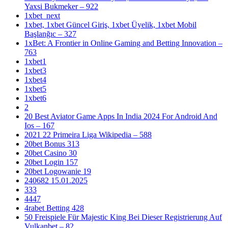
Yaxsi Bukmeker – 922
1xbet_next
1xbet, 1xbet Güncel Giriş, 1xbet Üyelik, 1xbet Mobil
Başlanğıc – 327
1xBet: A Frontier in Online Gaming and Betting Innovation –
763
1xbet1
1xbet3
1xbet4
1xbet5
1xbet6
2
20 Best Aviator Game Apps In India 2024 For Android And
Ios – 167
2021 22 Primeira Liga Wikipedia – 588
20bet Bonus 313
20bet Casino 30
20bet Login 157
20bet Logowanie 19
240682 15.01.2025
333
4447
4rabet Betting 428
50 Freispiele Für Majestic King Bei Dieser Registrierung Auf
Vulkanbet – 82