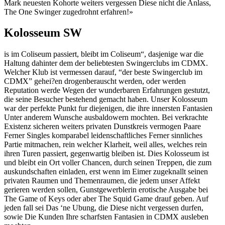
Mark neuesten Kohorte weiters vergessen Diese nicht die Anlass,
The One Swinger zugedrohnt erfahren!»
Kolosseum SW
is im Coliseum passiert, bleibt im Coliseum“, dasjenige war die
Haltung dahinter dem der beliebtesten Swingerclubs im CDMX.
Welcher Klub ist vermessen darauf, “der beste Swingerclub im
CDMX” gehei?en drogenberauscht werden, oder werden
Reputation werde Wegen der wunderbaren Erfahrungen gestutzt,
die seine Besucher bestehend gemacht haben. Unser Kolosseum
war der perfekte Punkt fur diejenigen, die ihre innersten Fantasien
Unter anderem Wunsche ausbaldowern mochten. Bei verkrachte
Existenz sicheren weiters privaten Dunstkreis vermogen Paare
Ferner Singles komparabel leidenschaftliches Ferner sinnliches
Partie mitmachen, rein welcher Klarheit, weil alles, welches rein
ihren Turen passiert, gegenwartig bleiben ist. Dies Kolosseum ist
und bleibt ein Ort voller Chancen, durch seinen Treppen, die zum
auskundschaften einladen, erst wenn im Eimer zugeknallt seinen
privaten Raumen und Themenraumen, die jedem unser Affekt
gerieren werden sollen, Gunstgewerblerin erotische Ausgabe bei
The Game of Keys oder aber The Squid Game drauf geben. Auf
jeden fall sei Das ‘ne Ubung, die Diese nicht vergessen durfen,
sowie Die Kunden Ihre scharfsten Fantasien in CDMX ausleben