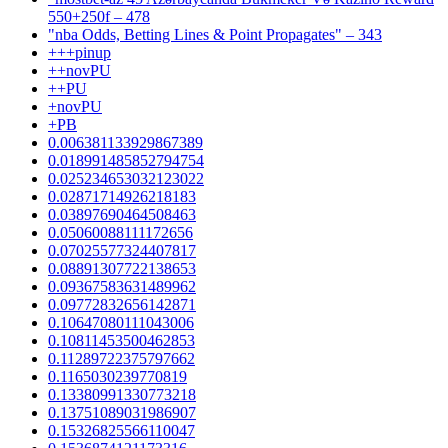
550+250f – 478
"nba Odds, Betting Lines & Point Propagates" – 343
+++pinup
++novPU
++PU
+novPU
+PB
0.006381133929867389
0.018991485852794754
0.025234653032123022
0.02871714926218183
0.03897690464508463
0.05060088111172656
0.07025577324407817
0.08891307722138653
0.09367583631489962
0.09772832656142871
0.10647080111043006
0.10811453500462853
0.11289722375797662
0.1165030239770819
0.13380991330773218
0.13751089031986907
0.15326825566110047