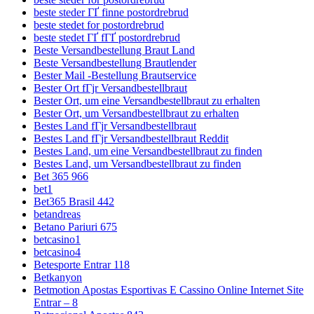
beste steder ГҐ finne postordrebrud
beste stedet for postordrebrud
beste stedet ГҐ fГҐ postordrebrud
Beste Versandbestellung Braut Land
Beste Versandbestellung Brautlender
Bester Mail -Bestellung Brautservice
Bester Ort fГјr Versandbestellbraut
Bester Ort, um eine Versandbestellbraut zu erhalten
Bester Ort, um Versandbestellbraut zu erhalten
Bestes Land fГјr Versandbestellbraut
Bestes Land fГјr Versandbestellbraut Reddit
Bestes Land, um eine Versandbestellbraut zu finden
Bestes Land, um Versandbestellbraut zu finden
Bet 365 966
bet1
Bet365 Brasil 442
betandreas
Betano Pariuri 675
betcasino1
betcasino4
Betesporte Entrar 118
Betkanyon
Betmotion Apostas Esportivas E Cassino Online Internet Site
Entrar – 8