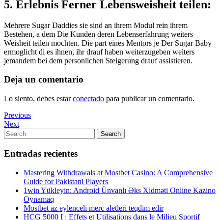
5. Erlebnis Ferner Lebensweisheit teilen:
Mehrere Sugar Daddies sie sind an ihrem Modul rein ihrem
Bestehen, a dem Die Kunden deren Lebenserfahrung weiters
Weisheit teilen mochten. Die part eines Mentors je Der Sugar Baby
ermoglicht di es ihnen, ihr drauf haben weiterzugeben weiters
jemandem bei dem personlichen Steigerung drauf assistieren.
Deja un comentario
Lo siento, debes estar
conectado
para publicar un comentario.
Navegación
Previous
Previous
Post
Next
Next
de
Post
Search
Search
entradas
for:
Entradas recientes
Mastering Withdrawals at Mostbet Casino: A Comprehensive
Guide for Pakistani Players
1win Yükleyin: Android Ünvanlı Əks Xidməti Online Kazino
Oynamaq
Mostbet az eylenceli merc aletleri teqdim edir
HCG 5000 I : Effets et Utilisations dans le Milieu Sportif