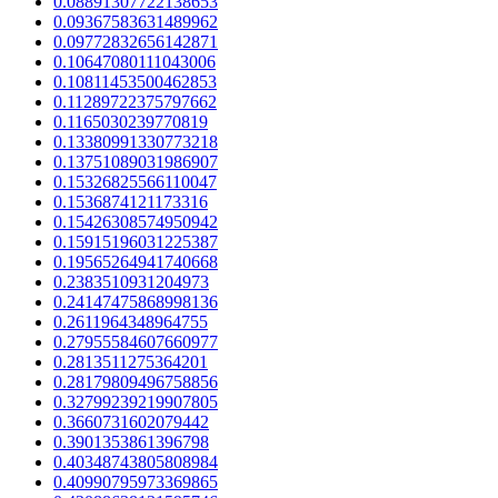
0.08891307722138653
0.09367583631489962
0.09772832656142871
0.10647080111043006
0.10811453500462853
0.11289722375797662
0.1165030239770819
0.13380991330773218
0.13751089031986907
0.15326825566110047
0.1536874121173316
0.15426308574950942
0.15915196031225387
0.19565264941740668
0.2383510931204973
0.24147475868998136
0.2611964348964755
0.27955584607660977
0.2813511275364201
0.28179809496758856
0.32799239219907805
0.3660731602079442
0.3901353861396798
0.40348743805808984
0.40990795973369865