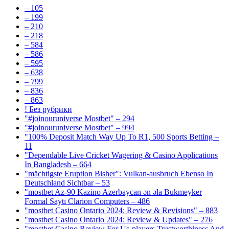
– 105
– 199
– 210
– 218
– 584
– 586
– 595
– 638
– 799
– 836
– 863
! Без рубрики
"#joinouruniverse Mostbet" – 294
"#joinouruniverse Mostbet" – 994
"100% Deposit Match Way Up To R1, 500 Sports Betting –
11
"Dependable Live Cricket Wagering & Casino Applications
In Bangladesh – 664
"mächtigste Eruption Bisher": Vulkan-ausbruch Ebenso In
Deutschland Sichtbar – 53
"mostbet Az-90 Kazino Azerbaycan ən əla Bukmeyker
Formal Saytı Clarion Computers – 486
"mostbet Casino Ontario 2024: Review & Revisions" – 883
"mostbet Casino Ontario 2024: Review & Updates" – 276
"mostbet Casino Review For Us-players Trustworthiness And