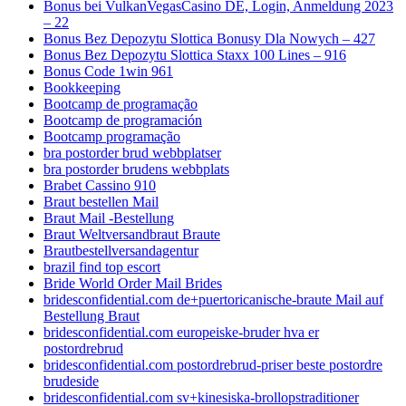
Bonus bei VulkanVegasCasino DE, Login, Anmeldung 2023
– 22
Bonus Bez Depozytu Slottica Bonusy Dla Nowych – 427
Bonus Bez Depozytu Slottica Staxx 100 Lines – 916
Bonus Code 1win 961
Bookkeeping
Bootcamp de programação
Bootcamp de programación
Bootcamp programação
bra postorder brud webbplatser
bra postorder brudens webbplats
Brabet Cassino 910
Braut bestellen Mail
Braut Mail -Bestellung
Braut Weltversandbraut Braute
Brautbestellversandagentur
brazil find top escort
Bride World Order Mail Brides
bridesconfidential.com de+puertoricanische-braute Mail auf
Bestellung Braut
bridesconfidential.com europeiske-bruder hva er
postordrebrud
bridesconfidential.com postordrebrud-priser beste postordre
brudeside
bridesconfidential.com sv+kinesiska-brollopstraditioner