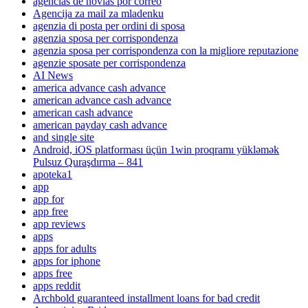
agencias de novias por correo
Agencija za mail za mladenku
agenzia di posta per ordini di sposa
agenzia sposa per corrispondenza
agenzia sposa per corrispondenza con la migliore reputazione
agenzie sposate per corrispondenza
AI News
america advance cash advance
american advance cash advance
american cash advance
american payday cash advance
and single site
Android, iOS platforması üçün 1win proqramı yükləmək
Pulsuz Quraşdırma – 841
apoteka1
app
app for
app free
app reviews
apps
apps for adults
apps for iphone
apps free
apps reddit
Archbold guaranteed installment loans for bad credit