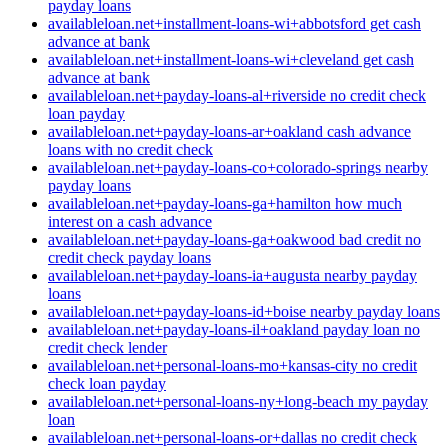
payday loans
availableloan.net+installment-loans-wi+abbotsford get cash
advance at bank
availableloan.net+installment-loans-wi+cleveland get cash
advance at bank
availableloan.net+payday-loans-al+riverside no credit check
loan payday
availableloan.net+payday-loans-ar+oakland cash advance
loans with no credit check
availableloan.net+payday-loans-co+colorado-springs nearby
payday loans
availableloan.net+payday-loans-ga+hamilton how much
interest on a cash advance
availableloan.net+payday-loans-ga+oakwood bad credit no
credit check payday loans
availableloan.net+payday-loans-ia+augusta nearby payday
loans
availableloan.net+payday-loans-id+boise nearby payday loans
availableloan.net+payday-loans-il+oakland payday loan no
credit check lender
availableloan.net+personal-loans-mo+kansas-city no credit
check loan payday
availableloan.net+personal-loans-ny+long-beach my payday
loan
availableloan.net+personal-loans-or+dallas no credit check