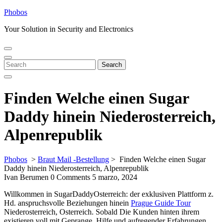
Skip
Phobos
to
Your Solution in Security and Electronics
content
Open
Close
Menu
Menu
Search
Search
for:
Finden Welche einen Sugar
Daddy hinein Niederosterreich,
Alpenrepublik
Phobos
>
Braut Mail -Bestellung
>
Finden Welche einen Sugar
Daddy hinein Niederosterreich, Alpenrepublik
Ivan Berumen
0 Comments
5 marzo, 2024
Willkommen in SugarDaddyOsterreich: der exklusiven Plattform z.
Hd. anspruchsvolle Beziehungen hinein
Prague Guide Tour
Niederosterreich, Osterreich. Sobald Die Kunden hinten ihrem
existieren voll mit Geprange, Hilfe und aufregender Erfahrungen