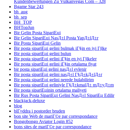
Kundenbewertungen Zu Vulkanvegas Com – 328
Bgame Star 243
bh_aug
bh_sep
BH_TOP
BHTopJun
Bir Gelin Posta SipariЕџi
Bir Gelin SipariЕџi NasД±l Posta YapД±lД±r
Bir Posta SipariЕџi Gelin
Bir posta sipariЕџi gelini bulmak iГ§in en iyi Гјlke
Bir posta sipariЕџi gelini bulun
Bir posta sipariЕџi gelini iГ§in en iyi Гјlkeler
Bir posta sipariЕџi gelini iГ§in ortalama fiyat
bir posta sipariЕџi gelini nasД±l evlenir
Bir posta sipariЕџi gelini nasД±l Г§Д±kД±lД±r
Bir posta sipariЕџi gelini nerede bulabilirim
Bir posta sipariЕџi geliniyle Г§Д±kmalД± mД±yД±m
Bir posta sipariЕџinin ortalama maliyeti
Bir Rus Posta SipariЕџi Gelini NasД±l SipariЕџ Edilir
blackjack-deluxe
blog
blГ¤ddra i postorder bruden
bon site Web de mariГ©e par correspondance
Bongobongo Aviator Login 852
bons sites de mariГ©e par correspondance