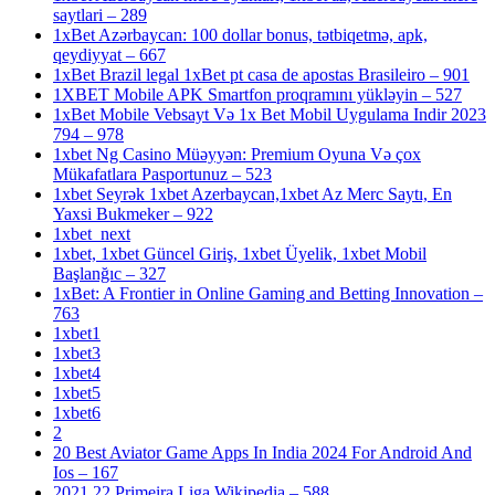
saytlari – 289
1xBet Azərbaycan: 100 dollar bonus, tətbiqetmə, apk,
qeydiyyat – 667
1xBet Brazil legal 1xBet pt casa de apostas Brasileiro – 901
1XBET Mobile APK Smartfon proqramını yükləyin – 527
1xBet Mobile Vebsayt Və 1x Bet Mobil Uygulama Indir 2023
794 – 978
1xbet Ng Casino Müəyyən: Premium Oyuna Və çox
Mükafatlara Pasportunuz – 523
1xbet Seyrək 1xbet Azerbaycan,1xbet Az Merc Saytı, En
Yaxsi Bukmeker – 922
1xbet_next
1xbet, 1xbet Güncel Giriş, 1xbet Üyelik, 1xbet Mobil
Başlanğıc – 327
1xBet: A Frontier in Online Gaming and Betting Innovation –
763
1xbet1
1xbet3
1xbet4
1xbet5
1xbet6
2
20 Best Aviator Game Apps In India 2024 For Android And
Ios – 167
2021 22 Primeira Liga Wikipedia – 588