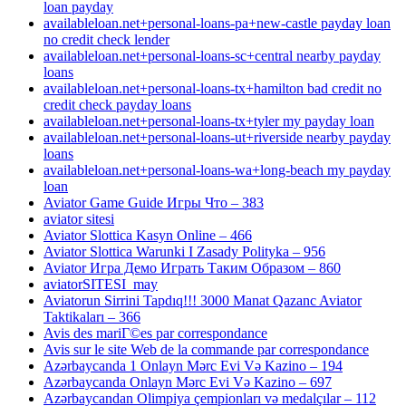
loan payday
availableloan.net+personal-loans-pa+new-castle payday loan
no credit check lender
availableloan.net+personal-loans-sc+central nearby payday
loans
availableloan.net+personal-loans-tx+hamilton bad credit no
credit check payday loans
availableloan.net+personal-loans-tx+tyler my payday loan
availableloan.net+personal-loans-ut+riverside nearby payday
loans
availableloan.net+personal-loans-wa+long-beach my payday
loan
Aviator Game Guide Игры Что – 383
aviator sitesi
Aviator Slottica Kasyn Online – 466
Aviator Slottica Warunki I Zasady Polityka – 956
Aviator Игра Демо Играть Таким Образом – 860
aviatorSITESI_may
Aviatorun Sirrini Tapdıq!!! 3000 Manat Qazanc Aviator
Taktikaları – 366
Avis des mariГ©es par correspondance
Avis sur le site Web de la commande par correspondance
Azərbaycanda 1 Onlayn Mərc Evi Və Kazino – 194
Azərbaycanda Onlayn Mərc Evi Və Kazino – 697
Azərbaycandan Olimpiya çempionları və medalçılar – 112