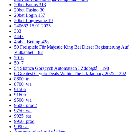
20bet Bonus 313
20bet Casino 30
20bet Login 157
20bet Logowanie 19
240682 15.01.2025
333
4447
4rabet Betting 428
50 Freispiele Für Majestic King Bei Dieser Registrierung Auf
Vulkanbet – 82
50_6
50_7
54 Slottica Gorących Automatach I Zdobądź – 198
6 Greatest Crypto Deals Within The Uk January 2025 – 292
8600_tr
8700_wa
9150tr
9160tr
9500_wa
9600_prod2
9750_wa
9925_sat
9950_prod
9990sat
Ã¤r postorder brud sÃ¤ker