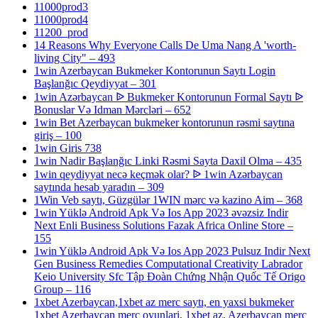
11000prod3
11000prod4
11200_prod
14 Reasons Why Everyone Calls De Uma Nang A 'worth-
living City" – 493
1win Azerbaycan Bukmeker Kontorunun Saytı Login
Başlanğıc Qeydiyyat – 301
1win Azərbaycan ᐉ Bukmeker Kontorunun Formal Saytı ᐉ
Bonuslar Və Idman Mərcləri – 652
1win Bet Azerbaycan bukmeker kontorunun rəsmi saytına
giriş – 100
1win Giris 738
1win Nadir Başlanğıc Linki Rəsmi Sayta Daxil Olma – 435
1win qeydiyyat necə keçmək olar? ᐉ 1win Azərbaycan
saytında hesab yaradın – 309
1Win Veb saytı, Güzgülər 1WIN mərc və kazino Aim – 368
1win Yüklə Android Apk Və Ios App 2023 əvəzsiz Indir
Next Enli Business Solutions Fazak Africa Online Store –
155
1win Yüklə Android Apk Və Ios App 2023 Pulsuz Indir Next
Gen Business Remedies Computational Creativity Labrador
Keio University Sfc Tập Đoàn Chứng Nhận Quốc Tế Origo
Group – 116
1xbet Azerbaycan,1xbet az merc saytı, en yaxsi bukmeker
1xbet Azerbaycan merc oyunlari, 1xbet az, Azerbaycan merc