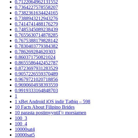
0.7122064962131552
0.7364227578558207
0.7382361634424165
0.7388943212943276
0.7414741488176279
0.7485345089238439
0.7655630714878285
0.7675388179828142
0.7830403779384382
0.786269284620303
0.860371750821024
0.8655586442452787
0.8723697931283529
0.9057226559370489
0.9679721020718856
0.9690604938393559
0.9919333164848703
1
1 xBet Android iOS indir Tətbiq – 598
10 Facts About Filipino Brides
10 parasta postimyyntiГ¤ morsiamen
100_3
100_4
10000sat4
10000sat5