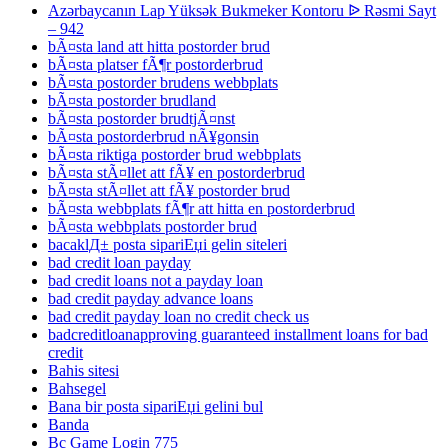
Azərbaycanın Lap Yüksək Bukmeker Kontoru ᐉ Rəsmi Sayt
– 942
bÃ¤sta land att hitta postorder brud
bÃ¤sta platser fÃ¶r postorderbrud
bÃ¤sta postorder brudens webbplats
bÃ¤sta postorder brudland
bÃ¤sta postorder brudtjÃ¤nst
bÃ¤sta postorderbrud nÃ¥gonsin
bÃ¤sta riktiga postorder brud webbplats
bÃ¤sta stÃ¤llet att fÃ¥ en postorderbrud
bÃ¤sta stÃ¤llet att fÃ¥ postorder brud
bÃ¤sta webbplats fÃ¶r att hitta en postorderbrud
bÃ¤sta webbplats postorder brud
bacaklД± posta sipariЕџi gelin siteleri
bad credit loan payday
bad credit loans not a payday loan
bad credit payday advance loans
bad credit payday loan no credit check us
badcreditloanapproving guaranteed installment loans for bad
credit
Bahis sitesi
Bahsegel
Bana bir posta sipariЕџi gelini bul
Banda
Bc Game Login 775