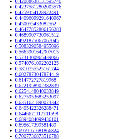
0.42088638131595746
0.42375812802003576
0.4259354128922491
0.44096099291640967
0.450055433082562
0.46477852806156283
0.4689907730961512
0.4921875067067045
0.5083290584955096
0.5663901642907015
0.5731300965439066
0.5740761092202125
0.5810755525161744
0.6027873047874419
0.614772727819968
0.6221958902382839
0.6254148040033849
0.6275953683253097
0.6351621890073342
0.6405422326288471
0.6446671117701598
0.6894084099436101
0.695617399581489
0.6959161681866824
0.7007736873516788