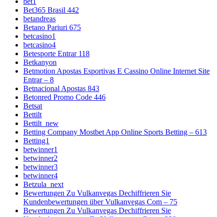
bet1
Bet365 Brasil 442
betandreas
Betano Pariuri 675
betcasino1
betcasino4
Betesporte Entrar 118
Betkanyon
Betmotion Apostas Esportivas E Cassino Online Internet Site
Entrar – 8
Betnacional Apostas 843
Betonred Promo Code 446
Betsat
Bettilt
Bettilt_new
Betting Company Mostbet App Online Sports Betting – 613
Betting1
betwinner1
betwinner2
betwinner3
betwinner4
Betzula_next
Bewertungen Zu Vulkanvegas Dechiffrieren Sie
Kundenbewertungen über Vulkanvegas Com – 75
Bewertungen Zu Vulkanvegas Dechiffrieren Sie