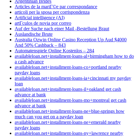
Argentinian Brides
Articles de la mariГ©e par correspondance
articoli per la sposa per corrispondenza
Artificial intelligence (AI)
artГ­culos de novia por correo
Auf der Suche nach einer Mail -Bestellung Braut
Auslandische Brute
Australia Ozwin Online Casino Reception Up Aud $4000
And 50% Cashback – 843
Automatenspiele Online Kostenlos – 284
availableloan.net+installment-loans-al+birmingham how to do
a cash advance
availableloan.net+installment-loans-co+portland nearby
payday loans
availableloan.net+installment-loans-ia+cincinnati my payday
loan
availableloan.net+installment-loans-il+oakland get cash
advance at bank
availableloan.net+installment-loans-mo+montreal get cash
advance at bank
availableloan.net+installment-loans-ne+blue-springs how
much can you get on a payday loan
availableloan.net+installment-loans-ne+emerald nearby
payday loans
availableloan.net+installment-loans-ny+lawrence nearby