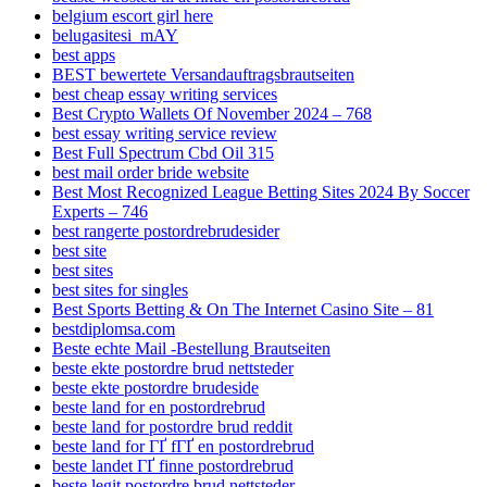
belgium escort girl here
belugasitesi_mAY
best apps
BEST bewertete Versandauftragsbrautseiten
best cheap essay writing services
Best Crypto Wallets Of November 2024 – 768
best essay writing service review
Best Full Spectrum Cbd Oil 315
best mail order bride website
Best Most Recognized League Betting Sites 2024 By Soccer
Experts – 746
best rangerte postordrebrudesider
best site
best sites
best sites for singles
Best Sports Betting & On The Internet Casino Site – 81
bestdiplomsa.com
Beste echte Mail -Bestellung Brautseiten
beste ekte postordre brud nettsteder
beste ekte postordre brudeside
beste land for en postordrebrud
beste land for postordre brud reddit
beste land for ГҐ fГҐ en postordrebrud
beste landet ГҐ finne postordrebrud
beste legit postordre brud nettsteder