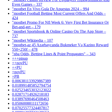
Even Games – 337
"mostbet En Vivo Guía De Apuestas 2024 – 994
"mostbet Football Betting Most Current Offers And Odds –
424
"mostbet Promo For Nfl Week 6: Very First Bet Insurance Or
Bet-and-get – 179
"‎mostbet Sportsbook & Online Casino On The App Store –
737
"mostbet Wikipedia – 107
"mostbet-az 45 Azərbaycanda Bukmeker Və Kazino Reward
550+250f – 478
"nba Odds, Betting Lines & Point Propagates" – 343
+++pinup
++novPU
++PU
+novPU
+PB
0.006381133929867389
0.018991485852794754
0.025234653032123022
0.02871714926218183
0.03897690464508463
0.05060088111172656
0.07025577324407817