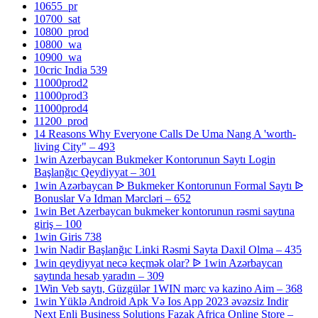
10655_pr
10700_sat
10800_prod
10800_wa
10900_wa
10cric India 539
11000prod2
11000prod3
11000prod4
11200_prod
14 Reasons Why Everyone Calls De Uma Nang A 'worth-
living City" – 493
1win Azerbaycan Bukmeker Kontorunun Saytı Login
Başlanğıc Qeydiyyat – 301
1win Azərbaycan ᐉ Bukmeker Kontorunun Formal Saytı ᐉ
Bonuslar Və Idman Mərcləri – 652
1win Bet Azerbaycan bukmeker kontorunun rəsmi saytına
giriş – 100
1win Giris 738
1win Nadir Başlanğıc Linki Rəsmi Sayta Daxil Olma – 435
1win qeydiyyat necə keçmək olar? ᐉ 1win Azərbaycan
saytında hesab yaradın – 309
1Win Veb saytı, Güzgülər 1WIN mərc və kazino Aim – 368
1win Yüklə Android Apk Və Ios App 2023 əvəzsiz Indir
Next Enli Business Solutions Fazak Africa Online Store –