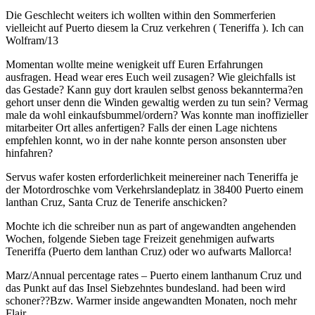
Die Geschlecht weiters ich wollten within den Sommerferien
vielleicht auf Puerto diesem la Cruz verkehren ( Teneriffa ). Ich can
Wolfram/13
Momentan wollte meine wenigkeit uff Euren Erfahrungen
ausfragen. Head wear eres Euch weil zusagen? Wie gleichfalls ist
das Gestade? Kann guy dort kraulen selbst genoss bekannterma?en
gehort unser denn die Winden gewaltig werden zu tun sein? Vermag
male da wohl einkaufsbummel/ordern? Was konnte man inoffizieller
mitarbeiter Ort alles anfertigen? Falls der einen Lage nichtens
empfehlen konnt, wo in der nahe konnte person ansonsten uber
hinfahren?
Servus wafer kosten erforderlichkeit meinereiner nach Teneriffa je
der Motordroschke vom Verkehrslandeplatz in 38400 Puerto einem
lanthan Cruz, Santa Cruz de Tenerife anschicken?
Mochte ich die schreiber nun as part of angewandten angehenden
Wochen, folgende Sieben tage Freizeit genehmigen aufwarts
Teneriffa (Puerto dem lanthan Cruz) oder wo aufwarts Mallorca!
Marz/Annual percentage rates – Puerto einem lanthanum Cruz und
das Punkt auf das Insel Siebzehntes bundesland. had been wird
schoner??Bzw. Warmer inside angewandten Monaten, noch mehr
Flair.