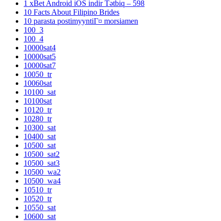
1 xBet Android iOS indir Tətbiq – 598
10 Facts About Filipino Brides
10 parasta postimyyntiГ¤ morsiamen
100_3
100_4
10000sat4
10000sat5
10000sat7
10050_tr
10060sat
10100_sat
10100sat
10120_tr
10280_tr
10300_sat
10400_sat
10500_sat
10500_sat2
10500_sat3
10500_wa2
10500_wa4
10510_tr
10520_tr
10550_sat
10600_sat