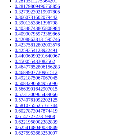
0.2813511275364201
0.28179809496758856
0.32799239219907805
0.3660731602079442
0.3901353861396798
0.40348743805808984
0.40990795973369865
0.42088638131595746
0.42375812802003576
0.4259354128922491
0.44096099291640967
0.450055433082562
0.46477852806156283
0.4689907730961512
0.4921875067067045
0.5083290584955096
0.5663901642907015
0.5731300965439066
0.5740761092202125
0.5810755525161744
0.6027873047874419
0.614772727819968
0.6221958902382839
0.6254148040033849
0.6275953683253097