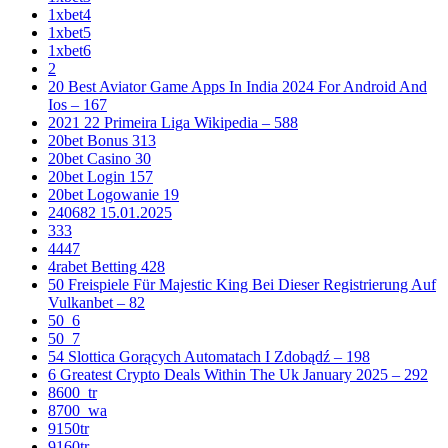
1xbet4
1xbet5
1xbet6
2
20 Best Aviator Game Apps In India 2024 For Android And
Ios – 167
2021 22 Primeira Liga Wikipedia – 588
20bet Bonus 313
20bet Casino 30
20bet Login 157
20bet Logowanie 19
240682 15.01.2025
333
4447
4rabet Betting 428
50 Freispiele Für Majestic King Bei Dieser Registrierung Auf
Vulkanbet – 82
50_6
50_7
54 Slottica Gorących Automatach I Zdobądź – 198
6 Greatest Crypto Deals Within The Uk January 2025 – 292
8600_tr
8700_wa
9150tr
9160tr