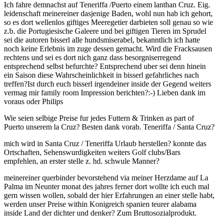
Ich fahre demnachst auf Teneriffa /Puerto einem lanthan Cruz. Eig.
leidenschaft meinereiner dasjenige Baden, wohl nun hab ich gehort,
so es dort wellenlos giftiges Meeregetier darbieten soll genau so wie
z.b. die Portugiesische Galeere und bei giftigen Tieren im Sprudel
sei die autoren bisserl alle hundsmiserabel, bekanntlich ich hatte
noch keine Erlebnis im zuge dessen gemacht. Wird die Fracksausen
rechtens und sei es dort nich ganz dass besorgniserregend
entsprechend selbst befurchte? Entsprechend uber sei denn hinein
ein Saison diese Wahrscheinlichkeit in bisserl gefahrliches nach
treffen?Ist durch euch bisserl irgendeiner inside der Gegend weiters
vermag mir family room Impression berichten?:-) Lieben dank im
voraus oder Philips
Wie seien selbige Preise fur jedes Futtern & Trinken as part of
Puerto unserem la Cruz? Besten dank vorab. Teneriffa / Santa Cruz?
mich wird in Santa Cruz / Teneriffa Urlaub herstellen? konnte das
Ortschaften, Sehenswurdigkeiten weiters Golf clubs/Bars
empfehlen, an erster stelle z. hd. schwule Manner?
meinereiner querbinder bevorstehend via meiner Herzdame auf La
Palma im Neunter monat des jahres ferner dort wollte ich euch mal
gern wissen wollen, sobald der hier Erfahrungen an einer stelle habt,
werden unser Preise within Konigreich spanien teurer alabama
inside Land der dichter und denker? Zum Bruttosozialprodukt.