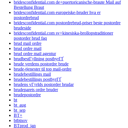
bridesconfidential.com de+puertoricanische-braute Mail auf
Bestellung Braut
bridesconfidential.com europeiske-bruder hva er
postordrebrud
bridesconfidential.com postordrebrud-priser beste postordre
brudeside
bridesconfidential.com sv+kinesiska-brollopstraditioner
postorder brud faq
brud mail ordre
brud ordre mail
brud ordre mail agentur
brudbestГ¤llning postbyrГҐ
brude verdens postordre brude
brude-tjenester til top mail-ordre
brudebestillings mail
brudebestillings postbyrГҐ
brudens vГ¤rlds postorder brudar
brudeparets ordre bruder
brudepostordre
bt
bt_aug
bt_sep
BT+
btbtnov
BTprod_jan