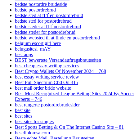
bedste postordre brudeside
bedste postordrebrud
bedste sted at fГҐ en postordrebrud
bedste sted for postordrebrud
bedste steder at fГҐ postordrebrud
bedste steder for postordrebrud
bedste websted til at finde en postordrebrud
belgium escort girl here
belugasitesi_mAY
best apps
BEST bewertete Versandauftragsbrautseiten
best cheap essay writing services
Best Crypto Wallets Of November 2024 – 768
best essay writing service review
Best Full Spectrum Cbd Oil 315
best mail order bride website
Best Most Recognized League Betting Sites 2024 By Soccer
Experts – 746
best rangerte postordrebrudesider
best site
best sites
best sites for singles
Best Sports Betting & On The Internet Casino Site – 81
bestdiplomsa.com
Beste echte Mail -Bestellung Brautseiten