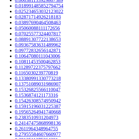
0.006381133929867389
0.018991485852794754
0.025234653032123022
0.02871714926218183
0.03897690464508463
0.05060088111172656
0.07025577324407817
0.08891307722138653
0.09367583631489962
0.09772832656142871
0.10647080111043006
0.10811453500462853
0.11289722375797662
0.1165030239770819
0.13380991330773218
0.13751089031986907
0.15326825566110047
0.1536874121173316
0.15426308574950942
0.15915196031225387
0.19565264941740668
0.2383510931204973
0.24147475868998136
0.2611964348964755
0.27955584607660977