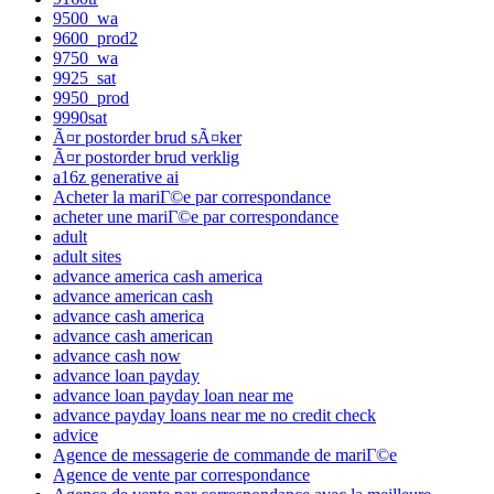
9500_wa
9600_prod2
9750_wa
9925_sat
9950_prod
9990sat
Ã¤r postorder brud sÃ¤ker
Ã¤r postorder brud verklig
a16z generative ai
Acheter la mariГ©e par correspondance
acheter une mariГ©e par correspondance
adult
adult sites
advance america cash america
advance american cash
advance cash america
advance cash american
advance cash now
advance loan payday
advance loan payday loan near me
advance payday loans near me no credit check
advice
Agence de messagerie de commande de mariГ©e
Agence de vente par correspondance