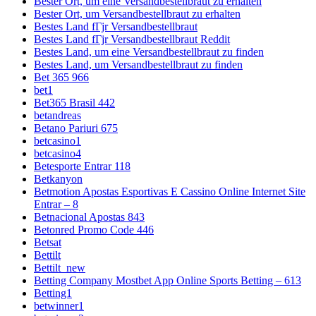
Bester Ort, um eine Versandbestellbraut zu erhalten
Bester Ort, um Versandbestellbraut zu erhalten
Bestes Land fГјr Versandbestellbraut
Bestes Land fГјr Versandbestellbraut Reddit
Bestes Land, um eine Versandbestellbraut zu finden
Bestes Land, um Versandbestellbraut zu finden
Bet 365 966
bet1
Bet365 Brasil 442
betandreas
Betano Pariuri 675
betcasino1
betcasino4
Betesporte Entrar 118
Betkanyon
Betmotion Apostas Esportivas E Cassino Online Internet Site
Entrar – 8
Betnacional Apostas 843
Betonred Promo Code 446
Betsat
Bettilt
Bettilt_new
Betting Company Mostbet App Online Sports Betting – 613
Betting1
betwinner1