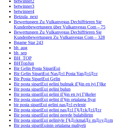
betwinner2
betwinner3
betwinner4
Betzula_next
Bewertungen Zu Vulkanvegas Dechiffrieren Sie
Kundenbewertungen über Vulkanvegas Com – 75
Bewertungen Zu Vulkanvegas Dechiffrieren Sie
Kundenbewertungen Zu Vulkanvegas Com – 328
Bgame Star 243
bh_aug
bh_sep
BH_TOP
BHTopJun
Bir Gelin Posta SipariЕџi
Bir Gelin SipariЕџi NasД±l Posta YapД±lД±r
Bir Posta SipariЕџi Gelin
Bir posta sipariЕџi gelini bulmak iГ§in en iyi Гјlke
Bir posta sipariЕџi gelini bulun
Bir posta sipariЕџi gelini iГ§in en iyi Гјlkeler
Bir posta sipariЕџi gelini iГ§in ortalama fiyat
bir posta sipariЕџi gelini nasД±l evlenir
Bir posta sipariЕџi gelini nasД±l Г§Д±kД±lД±r
Bir posta sipariЕџi gelini nerede bulabilirim
Bir posta sipariЕџi geliniyle Г§Д±kmalД± mД±yД±m
Bir posta sipariЕџinin ortalama maliyeti