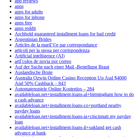
app reviews
apps
apps for adults
apps for iphone
apps free
apps reddit
Archbold guaranteed installment loans for bad credit
Argentinian Brides
Articles de la mariГ©e par correspondance
articoli per la sposa per corrispondenza
Artificial intelligence (AI)
artГ­culos de novia por correo
Auf der Suche nach einer Mail -Bestellung Braut
Auslandische Brute
Australia Ozwin Online Casino Reception Up Aud $4000
And 50% Cashback – 843
Automatenspiele Online Kostenlos – 284
availableloan.net+installment-loans-al+birmingham how to do
a cash advance
availableloan.net+installment-loans-co+portland nearby
payday loans
availableloan.net+installment-loans-ia+cincinnati my payday
loan
availableloan.net+installment-loans-il+oakland get cash
advance at bank