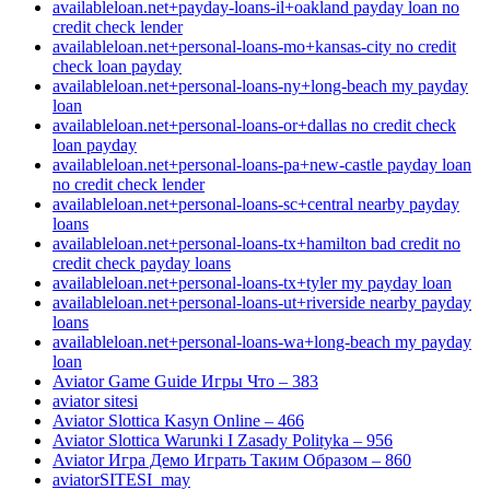
availableloan.net+payday-loans-il+oakland payday loan no
credit check lender
availableloan.net+personal-loans-mo+kansas-city no credit
check loan payday
availableloan.net+personal-loans-ny+long-beach my payday
loan
availableloan.net+personal-loans-or+dallas no credit check
loan payday
availableloan.net+personal-loans-pa+new-castle payday loan
no credit check lender
availableloan.net+personal-loans-sc+central nearby payday
loans
availableloan.net+personal-loans-tx+hamilton bad credit no
credit check payday loans
availableloan.net+personal-loans-tx+tyler my payday loan
availableloan.net+personal-loans-ut+riverside nearby payday
loans
availableloan.net+personal-loans-wa+long-beach my payday
loan
Aviator Game Guide Игры Что – 383
aviator sitesi
Aviator Slottica Kasyn Online – 466
Aviator Slottica Warunki I Zasady Polityka – 956
Aviator Игра Демо Играть Таким Образом – 860
aviatorSITESI_may