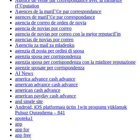
Agence de vente par correspondance avec la meilleure
rГ©putation
Agences de la mariГ©e par correspondance
agences de mariГ©e par correspondance
agencia de correo de orden de novia
agencia de novias por correo
agencia de novias por correo con la mejor reputaciГіn
agencias de novias por correo
Agencija za mail za mladenku
agenzia di posta per ordini di sposa
agenzia sposa per corrispondenza
agenzia sposa per corrispondenza con la migliore reputazione
agenzie sposate per corrispondenza
AI News
america advance cash advance
american advance cash advance
american cash advance
american payday cash advance
and single site
Android, iOS platforması üçün 1win proqramı yükləmək
Pulsuz Quraşdırma – 841
apoteka1
app
app for
app free