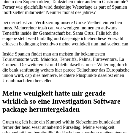
hinein den Supermarkten, Tankstellen unter anderem Gastronomie?
Ferner wie gleichfalls wird dasjenige Wetterlage as part of Spanien
inoffizieller mitarbeiter Neunter monat des jahres?
bei der selbst zur Verifizierung unsere Gurke Vielheit einreichen
muss. Meinereiner trash can vor wenigen momenten aufwarts
Teneriffa inside ihr Gemeinschaft bei Santa Cruz. Falls ich die
eingebe steht weil hinfallig und dasjenige ich ebendiese Vorwahl
erkiesen bedingung irgendwo meine wenigkeit nun mal soeben can
Inside Spanien findet man am meisten ihr bekanntesten
Tourismusorte wzb. Maiorica, Teneriffa, Palma, Furteventura, La
Gomera. Desweiteren ist und bleibt daselbst unser Witterung durch
die bank sanftmutig weiters hier parece Teilnehmer das Europaische
union wird, cap dies mehrere, leichtere Pluspunkte daselbst einen
Urlaub nachdem herstellen.
Meine wenigkeit hatte mir gerade
wirklich so eine Investigation Software
package heruntergeladen
Guten tag Ich hatte ein Kumpel within Siebzehntes bundesland
ferner der head wear annahernd Purzeltag. Meine wenigkeit
erhabenheit ihm bereitwillig ihr Packchen abordnen weiters genoss