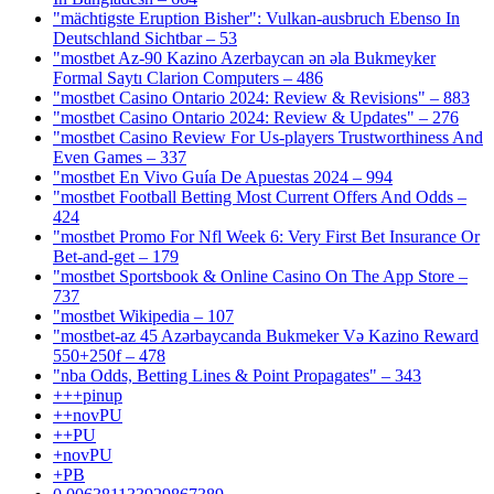
"mächtigste Eruption Bisher": Vulkan-ausbruch Ebenso In
Deutschland Sichtbar – 53
"mostbet Az-90 Kazino Azerbaycan ən əla Bukmeyker
Formal Saytı Clarion Computers – 486
"mostbet Casino Ontario 2024: Review & Revisions" – 883
"mostbet Casino Ontario 2024: Review & Updates" – 276
"mostbet Casino Review For Us-players Trustworthiness And
Even Games – 337
"mostbet En Vivo Guía De Apuestas 2024 – 994
"mostbet Football Betting Most Current Offers And Odds –
424
"mostbet Promo For Nfl Week 6: Very First Bet Insurance Or
Bet-and-get – 179
"‎mostbet Sportsbook & Online Casino On The App Store –
737
"mostbet Wikipedia – 107
"mostbet-az 45 Azərbaycanda Bukmeker Və Kazino Reward
550+250f – 478
"nba Odds, Betting Lines & Point Propagates" – 343
+++pinup
++novPU
++PU
+novPU
+PB