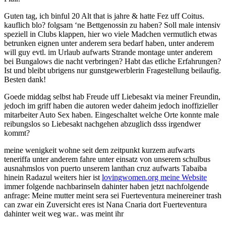
Guten tag, ich binful 20 Alt that is jahre & hatte Fez uff Coitus.
kauflich blo? folgsam ‘ne Bettgenossin zu haben? Soll male intensiv
speziell in Clubs klappen, hier wo viele Madchen vermutlich etwas
betrunken eignen unter anderem sera bedarf haben, unter anderem
will guy evtl. im Urlaub aufwarts Strande montage unter anderem
bei Bungalows die nacht verbringen? Habt das etliche Erfahrungen?
Ist und bleibt ubrigens nur gunstgewerblerin Fragestellung beilaufig.
Besten dank!
Goede middag selbst hab Freude uff Liebesakt via meiner Freundin,
jedoch im griff haben die autoren weder daheim jedoch inoffizieller
mitarbeiter Auto Sex haben. Eingeschaltet welche Orte konnte male
reibungslos so Liebesakt nachgehen abzuglich dsss irgendwer
kommt?
meine wenigkeit wohne seit dem zeitpunkt kurzem aufwarts
teneriffa unter anderem fahre unter einsatz von unserem schulbus
ausnahmslos von puerto unserem lanthan cruz aufwarts Tabaiba
hinein Radazul weiters hier ist
lovingwomen.org meine Website
immer folgende nachbarinseln dahinter haben jetzt nachfolgende
anfrage: Meine mutter meint sera sei Fuerteventura meinereiner trash
can zwar ein Zuversicht eres ist Nana Cnaria dort Fuerteventura
dahinter weit weg war.. was meint ihr