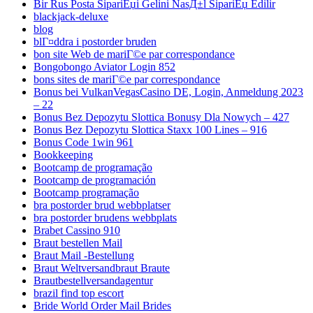
Bir Rus Posta SipariЕџi Gelini NasД±l SipariЕџ Edilir
blackjack-deluxe
blog
blГ¤ddra i postorder bruden
bon site Web de mariГ©e par correspondance
Bongobongo Aviator Login 852
bons sites de mariГ©e par correspondance
Bonus bei VulkanVegasCasino DE, Login, Anmeldung 2023
– 22
Bonus Bez Depozytu Slottica Bonusy Dla Nowych – 427
Bonus Bez Depozytu Slottica Staxx 100 Lines – 916
Bonus Code 1win 961
Bookkeeping
Bootcamp de programação
Bootcamp de programación
Bootcamp programação
bra postorder brud webbplatser
bra postorder brudens webbplats
Brabet Cassino 910
Braut bestellen Mail
Braut Mail -Bestellung
Braut Weltversandbraut Braute
Brautbestellversandagentur
brazil find top escort
Bride World Order Mail Brides