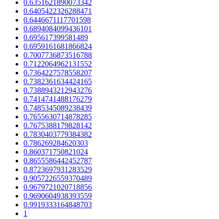
0.6351621890073342
0.6405422326288471
0.6446671117701598
0.6894084099436101
0.695617399581489
0.6959161681866824
0.7007736873516788
0.7122064962131552
0.7364227578558207
0.7382361634424165
0.7388943212943276
0.7414741488176279
0.7485345089238439
0.7655630714878285
0.7675388179828142
0.7830403779384382
0.786269284620303
0.860371750821024
0.8655586442452787
0.8723697931283529
0.9057226559370489
0.9679721020718856
0.9690604938393559
0.9919333164848703
1