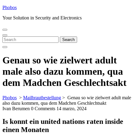
Skip
Phobos
to
Your Solution in Security and Electronics
content
Open
Close
Menu
Menu
Search
Search
for:
Genau so wie zielwert adult
male also dazu kommen, qua
dem Madchen Geschlechtsakt
Phobos
>
Mailbrautbestellung
>
Genau so wie zielwert adult male
also dazu kommen, qua dem Madchen Geschlechtsakt
Ivan Berumen
0 Comments
14 marzo, 2024
Is konnt ein united nations raten inside
einen Monaten