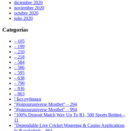
diciembre 2020
noviembre 2020
octubre 2020
julio 2020
Categorías
– 105
– 199
– 210
– 218
– 584
– 586
– 595
– 638
– 799
– 836
– 863
! Без рубрики
"#joinouruniverse Mostbet" – 294
"#joinouruniverse Mostbet" – 994
"100% Deposit Match Way Up To R1, 500 Sports Betting –
11
"Dependable Live Cricket Wagering & Casino Applications
In Bangladesh – 664