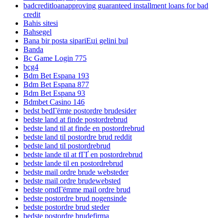
badcreditloanapproving guaranteed installment loans for bad
credit
Bahis sitesi
Bahsegel
Bana bir posta sipariЕџi gelini bul
Banda
Bc Game Login 775
bcg4
Bdm Bet Espana 193
Bdm Bet Espana 877
Bdm Bet Espana 93
Bdmbet Casino 146
bedst bedГёmte postordre brudesider
bedste land at finde postordrebrud
bedste land til at finde en postordrebrud
bedste land til postordre brud reddit
bedste land til postordrebrud
bedste lande til at fГҐ en postordrebrud
bedste lande til en postordrebrud
bedste mail ordre brude websteder
bedste mail ordre brudewebsted
bedste omdГёmme mail ordre brud
bedste postordre brud nogensinde
bedste postordre brud steder
bedste postordre brudefirma