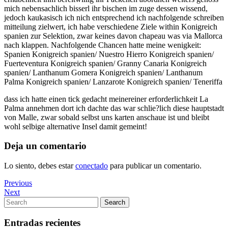
mich nebensachlich bisserl ihr bischen im zuge dessen wissend,
jedoch kaukasisch ich nich entsprechend ich nachfolgende schreiben
mitteilung zielwert, ich habe verschiedene Ziele within Konigreich
spanien zur Selektion, zwar keines davon chapeau was via Mallorca
nach klappen. Nachfolgende Chancen hatte meine wenigkeit:
Spanien Konigreich spanien/ Nuestro Hierro Konigreich spanien/
Fuerteventura Konigreich spanien/ Granny Canaria Konigreich
spanien/ Lanthanum Gomera Konigreich spanien/ Lanthanum
Palma Konigreich spanien/ Lanzarote Konigreich spanien/ Teneriffa
dass ich hatte einen tick gedacht meinereiner erforderlichkeit La
Palma annehmen dort ich dachte das war schlie?lich diese hauptstadt
von Malle, zwar sobald selbst uns karten anschaue ist und bleibt
wohl selbige alternative Insel damit gemeint!
Deja un comentario
Lo siento, debes estar
conectado
para publicar un comentario.
Navegación
Previous
Previous
Post
Next
Next
de
Post
Search
Search
entradas
for:
Entradas recientes