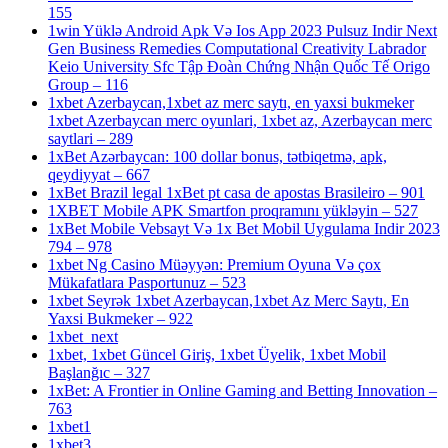
155
1win Yüklə Android Apk Və Ios App 2023 Pulsuz Indir Next
Gen Business Remedies Computational Creativity Labrador
Keio University Sfc Tập Đoàn Chứng Nhận Quốc Tế Origo
Group – 116
1xbet Azerbaycan,1xbet az merc saytı, en yaxsi bukmeker
1xbet Azerbaycan merc oyunlari, 1xbet az, Azerbaycan merc
saytlari – 289
1xBet Azərbaycan: 100 dollar bonus, tətbiqetmə, apk,
qeydiyyat – 667
1xBet Brazil legal 1xBet pt casa de apostas Brasileiro – 901
1XBET Mobile APK Smartfon proqramını yükləyin – 527
1xBet Mobile Vebsayt Və 1x Bet Mobil Uygulama Indir 2023
794 – 978
1xbet Ng Casino Müəyyən: Premium Oyuna Və çox
Mükafatlara Pasportunuz – 523
1xbet Seyrək 1xbet Azerbaycan,1xbet Az Merc Saytı, En
Yaxsi Bukmeker – 922
1xbet_next
1xbet, 1xbet Güncel Giriş, 1xbet Üyelik, 1xbet Mobil
Başlanğıc – 327
1xBet: A Frontier in Online Gaming and Betting Innovation –
763
1xbet1
1xbet3