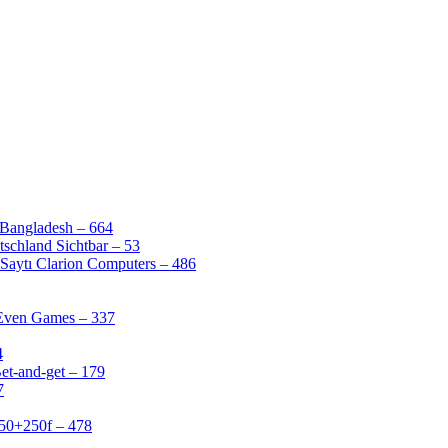
 Bangladesh – 664
schland Sichtbar – 53
Saytı Clarion Computers – 486
 Even Games – 337
4
et-and-get – 179
7
50+250f – 478