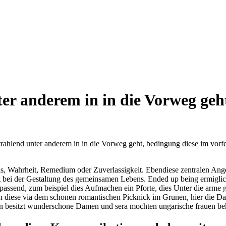
er anderem in in die Vorweg geht
trahlend unter anderem in in die Vorweg geht, bedingung diese im vorf
, Wahrheit, Remedium oder Zuverlassigkeit. Ebendiese zentralen Angele
ug bei der Gestaltung des gemeinsamen Lebens. Ended up being ermigl
assend, zum beispiel dies Aufmachen ein Pforte, dies Unter die arme gr
uen diese via dem schonen romantischen Picknick im Grunen, hier die
rn besitzt wunderschone Damen und sera mochten ungarische frauen bek