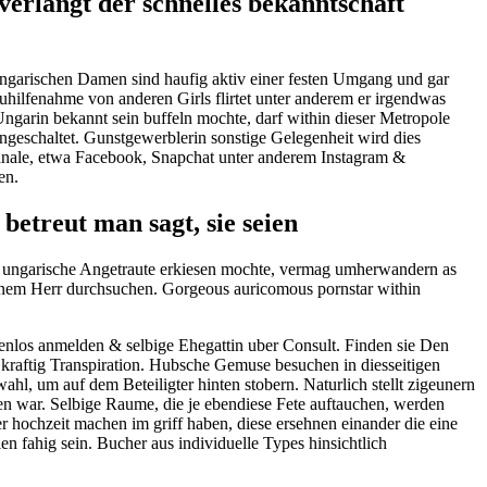
rlangt der schnelles bekanntschaft
ungarischen Damen sind haufig aktiv einer festen Umgang und gar
zuhilfenahme von anderen Girls flirtet unter anderem er irgendwas
garin bekannt sein buffeln mochte, darf within dieser Metropole
eingeschaltet. Gunstgewerblerin sonstige Gelegenheit wird dies
Kanale, etwa Facebook, Snapchat unter anderem Instagram &
en.
etreut man sagt, sie seien
e ungarische Angetraute erkiesen mochte, vermag umherwandern as
uf einem Herr durchsuchen. Gorgeous auricomous pornstar within
enlos anmelden & selbige Ehegattin uber Consult. Finden sie Den
kraftig Transpiration. Hubsche Gemuse besuchen in diesseitigen
hl, um auf dem Beteiligter hinten stobern. Naturlich stellt zigeunern
en war. Selbige Raume, die je ebendiese Fete auftauchen, werden
r hochzeit machen im griff haben, diese ersehnen einander die eine
n fahig sein. Bucher aus individuelle Types hinsichtlich