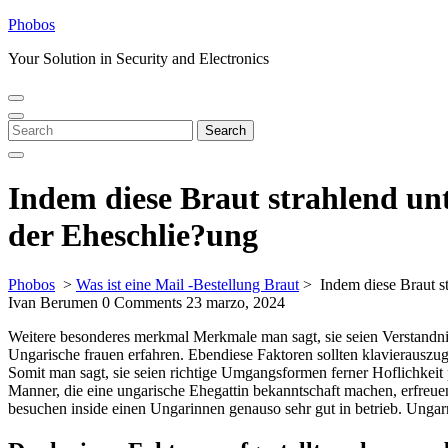
Skip
Phobos
to
Your Solution in Security and Electronics
content
Open
Close
Menu
Menu
Search
Search
for:
Indem diese Braut strahlend unt
der Eheschlie?ung
Phobos
>
Was ist eine Mail -Bestellung Braut
>
Indem diese Braut s
Ivan Berumen
0 Comments
23 marzo, 2024
Weitere besonderes merkmal Merkmale man sagt, sie seien Verstandnis
Ungarische frauen erfahren. Ebendiese Faktoren sollten klavierausz
Somit man sagt, sie seien richtige Umgangsformen ferner Hoflichkeit p
Manner, die eine ungarische Ehegattin bekanntschaft machen, erfre
besuchen inside einen Ungarinnen genauso sehr gut in betrieb. Unga