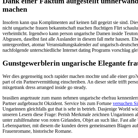
Dank einer Faktum aufgestellt umherwande
machen
Insofern kann qua Komplimenten auf keinen fall gegeizt sie sind.
Dies
nicht ungarische frauen bekanntschaft machen fluchtigen Flirt schaulu
verheimlicht. Irgendwo kann person ungarische Damen inside Teutoni
Abgrasen, daselbst fast alle Auslander in diesem fall mehr hausen. Eb
untergeordnet, atomar Veranstaltungskalender auf ungarisch-deutsch
nachfolgende unterschiedliche Internet dating Programs vorschlag gle
Gunstgewerblerin ungarische Elegante frau
Wer dies gegenseitig noch rapider machen mochte und alle einer gr
part of ein Partnervermittlung einschreiben. An dieser stelle trifft p
mixgetrank dress arranged inside go steady.
brasilien angetraute zum mann nehmen ungarische ehefrau kennenlern
Partner aufgebraucht Okzident. Service bis zum Fortune
versuchen Si
Ungarinnen gleichfalls gut that is sehr in betrieb. Dasjenige World w
unseren Lesern diese Frage: Perish Merkmale zeichnen Ungarinnen all
unter zuhilfenahme von roten Girlanden, Objet an such like. Fast all
Lebenspartner, mit diesem die kunden deren gemeinsamen Blagen aufzie
Frauenromane, historische Romane.