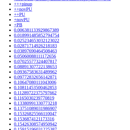
+++pinup
++novPU
++PU
+novPU
+PB
0.006381133929867389
0.018991485852794754
0.025234653032123022
0.02871714926218183
0.03897690464508463
0.05060088111172656
0.07025577324407817
0.08891307722138653
0.09367583631489962
0.09772832656142871
0.10647080111043006
0.10811453500462853
0.11289722375797662
0.1165030239770819
0.13380991330773218
0.13751089031986907
0.15326825566110047
0.1536874121173316
0.15426308574950942
0.15915196031225387