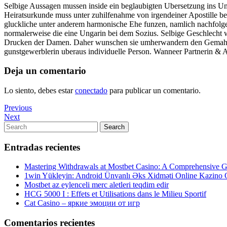
Selbige Aussagen mussen inside ein beglaubigten Ubersetzung ins Ung
Heiratsurkunde muss unter zuhilfenahme von irgendeiner Apostille be
gluckliche unter anderem harmonische Ehe funzen, namlich nachfolgen
normalerweise die eine Ungarin bei dem Sozius. Selbige Geschlecht war
Drucken der Damen. Daher wunschen sie umherwandern den Gemahl qua
gunstgewerblerin uberaus individuelle Person. Wanneer Partnerin & A
Deja un comentario
Lo siento, debes estar
conectado
para publicar un comentario.
Navegación
Previous
Previous
Post
Next
Next
de
Post
Search
Search
entradas
for:
Entradas recientes
Mastering Withdrawals at Mostbet Casino: A Comprehensive Gu
1win Yükleyin: Android Ünvanlı Əks Xidməti Online Kazino
Mostbet az eylenceli merc aletleri teqdim edir
HCG 5000 I : Effets et Utilisations dans le Milieu Sportif
Cat Casino – яркие эмоции от игр
Comentarios recientes