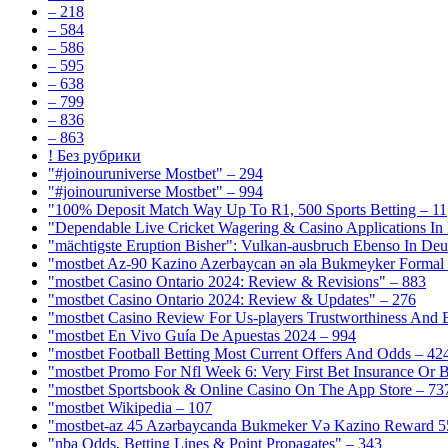
– 218
– 584
– 586
– 595
– 638
– 799
– 836
– 863
! Без рубрики
"#joinouruniverse Mostbet" – 294
"#joinouruniverse Mostbet" – 994
"100% Deposit Match Way Up To R1, 500 Sports Betting – 11
"Dependable Live Cricket Wagering & Casino Applications In
"mächtigste Eruption Bisher": Vulkan-ausbruch Ebenso In Deut
"mostbet Az-90 Kazino Azerbaycan ən əla Bukmeyker Formal 
"mostbet Casino Ontario 2024: Review & Revisions" – 883
"mostbet Casino Ontario 2024: Review & Updates" – 276
"mostbet Casino Review For Us-players Trustworthiness And
"mostbet En Vivo Guía De Apuestas 2024 – 994
"mostbet Football Betting Most Current Offers And Odds – 42
"mostbet Promo For Nfl Week 6: Very First Bet Insurance Or B
"‎mostbet Sportsbook & Online Casino On The App Store – 73
"mostbet Wikipedia – 107
"mostbet-az 45 Azərbaycanda Bukmeker Və Kazino Reward 5
"nba Odds, Betting Lines & Point Propagates" – 343