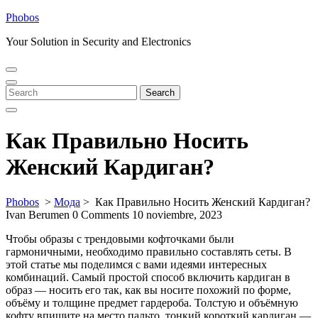
Skip
Phobos
to
Your Solution in Security and Electronics
content
Open
Close
Menu
Menu
Search
Search
for:
Как Правильно Носить
Женский Кардиган?
Phobos
>
Мода
>
Как Правильно Носить Женский Кардиган?
Ivan Berumen
0 Comments
10 noviembre, 2023
Чтобы образы с трендовыми кофточками были
гармоничными, необходимо правильно составлять сеты. В
этой статье мы поделимся с вами идеями интересных
комбинаций. Самый простой способ включить кардиган в
образ — носить его так, как вы носите похожий по форме,
объёму и толщине предмет гардероба. Толстую и объёмную
кофту впишите на место пальто, тонкий короткий кардиган —