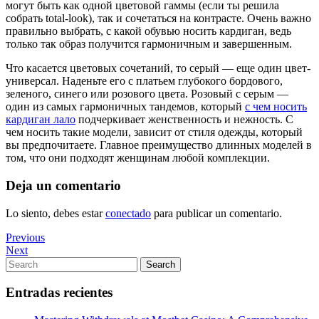
могут быть как одной цветовой гаммы (если ты решила
собрать total-look), так и сочетаться на контрасте. Очень важно
правильно выбрать, с какой обувью носить кардиган, ведь
только так образ получится гармоничным и завершенным.
Что касается цветовых сочетаний, то серый — еще один цвет-
универсал. Наденьте его с платьем глубокого бордового,
зеленого, синего или розового цвета. Розовый с серым —
один из самых гармоничных тандемов, который
с чем носить
кардиган лало
подчеркивает женственность и нежность. С
чем носить такие модели, зависит от стиля одежды, который
вы предпочитаете. Главное преимущество длинных моделей в
том, что они подходят женщинам любой комплекции.
Deja un comentario
Lo siento, debes estar
conectado
para publicar un comentario.
Navegación
Previous
Previous
Post
Next
Next
de
Post
Search
Search
entradas
for:
Entradas recientes