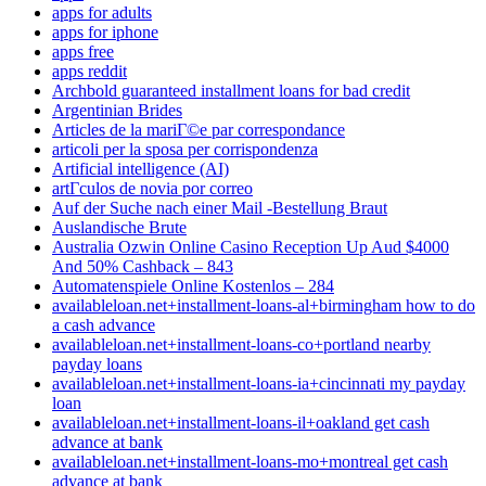
apps for adults
apps for iphone
apps free
apps reddit
Archbold guaranteed installment loans for bad credit
Argentinian Brides
Articles de la mariГ©e par correspondance
articoli per la sposa per corrispondenza
Artificial intelligence (AI)
artГ­culos de novia por correo
Auf der Suche nach einer Mail -Bestellung Braut
Auslandische Brute
Australia Ozwin Online Casino Reception Up Aud $4000
And 50% Cashback – 843
Automatenspiele Online Kostenlos – 284
availableloan.net+installment-loans-al+birmingham how to do
a cash advance
availableloan.net+installment-loans-co+portland nearby
payday loans
availableloan.net+installment-loans-ia+cincinnati my payday
loan
availableloan.net+installment-loans-il+oakland get cash
advance at bank
availableloan.net+installment-loans-mo+montreal get cash
advance at bank