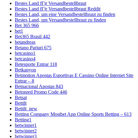
Bestes Land fГјr Versandbestellbraut
Bestes Land fГјr Versandbestellbraut Reddit
Bestes Land, um eine Versandbestellbraut zu finden
Bestes Land, um Versandbestellbraut zu finden
Bet 365 966
bet1
Bet365 Brasil 442
betandreas
Betano Pariuri 675
betcasino1
betcasino4
Betesporte Entrar 118
Betkanyon
Betmotion Apostas Esportivas E Cassino Online Internet Site
Entrar – 8
Betnacional Apostas 843
Betonred Promo Code 446
Betsat
Bettilt
Bettilt_new
Betting Company Mostbet App Online Sports Betting – 613
Betting1
betwinner1
betwinner2
betwinner3