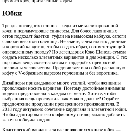
прямого кроя, приталенные кофты.
Юбки
Тренды последних сезонов – кеды из металлизированной
кожи и перламутровые сникерсы. Для более лаконичных
сетов подходят балетки, туфли на невысоком каблуке, сапоги
с любой высотой голенища. Не знаете, с чем носить длинный
и короткий кардиган, чтобы создать образ, соответствующий
определенному поводу? Но легендарная Коко Шанель сумела
создать несколько элегантных вариантов и для женщин. С тех
пор такая вещь является хитом в гардеробах прекрасной
половины человечества. Представляет она собой распашную
кофту с V-образным вырезом горловины и без воротника.
Дизайнеры прикладывают много усилий, чтобы женщины
продолжали носить кардиган. Поэтому достойные внимания
модели представлены в каждом сегменте. Хотите, чтобы
выбранная вещь прослужила как можно дольше? Отдайте
предпочтение продукции проверенного производителя. В
2018 году актуально сочетание кардигана и элегантной юбки.
Чтобы адаптировать его к офисному стилю, можно добавить
жакет и юбку-карандаш.
Классический вариант для расширяющихся книзу юбок —