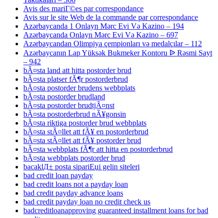
Avis des mariГ©es par correspondance
Avis sur le site Web de la commande par correspondance
Azərbaycanda 1 Onlayn Mərc Evi Və Kazino – 194
Azərbaycanda Onlayn Mərc Evi Və Kazino – 697
Azərbaycandan Olimpiya çempionları və medalçılar – 112
Azərbaycanın Lap Yüksək Bukmeker Kontoru ᐉ Rəsmi Sayt
– 942
bÃ¤sta land att hitta postorder brud
bÃ¤sta platser fÃ¶r postorderbrud
bÃ¤sta postorder brudens webbplats
bÃ¤sta postorder brudland
bÃ¤sta postorder brudtjÃ¤nst
bÃ¤sta postorderbrud nÃ¥gonsin
bÃ¤sta riktiga postorder brud webbplats
bÃ¤sta stÃ¤llet att fÃ¥ en postorderbrud
bÃ¤sta stÃ¤llet att fÃ¥ postorder brud
bÃ¤sta webbplats fÃ¶r att hitta en postorderbrud
bÃ¤sta webbplats postorder brud
bacaklД± posta sipariЕџi gelin siteleri
bad credit loan payday
bad credit loans not a payday loan
bad credit payday advance loans
bad credit payday loan no credit check us
badcreditloanapproving guaranteed installment loans for bad