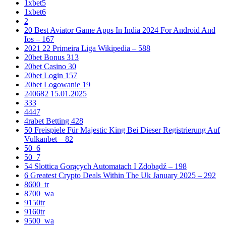
1xbet5
1xbet6
2
20 Best Aviator Game Apps In India 2024 For Android And
Ios – 167
2021 22 Primeira Liga Wikipedia – 588
20bet Bonus 313
20bet Casino 30
20bet Login 157
20bet Logowanie 19
240682 15.01.2025
333
4447
4rabet Betting 428
50 Freispiele Für Majestic King Bei Dieser Registrierung Auf
Vulkanbet – 82
50_6
50_7
54 Slottica Gorących Automatach I Zdobądź – 198
6 Greatest Crypto Deals Within The Uk January 2025 – 292
8600_tr
8700_wa
9150tr
9160tr
9500_wa