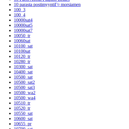
10 parasta postimyyntiГ¤ morsiamen
100_3
100_4
10000sat4
10000sat5
10000sat7
10050_tr
10060sat
10100_sat
10100sat
10120_tr
10280_tr
10300_sat
10400_sat
10500_sat
10500_sat2
10500_sat3
10500_wa2
10500_wa4
10510_tr
10520_tr
10550_sat
10600_sat
10655_pr
10700_sat