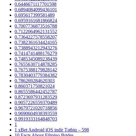
0.6446671117701598
0.6894084099436101
0.695617399581489
0.6959161681866824
0.7007736873516788
0.7122064962131552
0.7364227578558207
0.7382361634424165
0.7388943212943276
0.7414741488176279
0.7485345089238439
0.7655630714878285
0.7675388179828142
0.7830403779384382
0.786269284620303
0.860371750821024
0.8655586442452787
0.8723697931283529
0.9057226559370489
0.9679721020718856
0.9690604938393559
0.9919333164848703
1
1 xBet Android iOS indir Tətbiq – 598
10 Facts About Filipino Brides