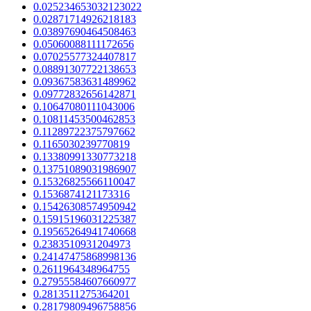
0.025234653032123022
0.02871714926218183
0.03897690464508463
0.05060088111172656
0.07025577324407817
0.08891307722138653
0.09367583631489962
0.09772832656142871
0.10647080111043006
0.10811453500462853
0.11289722375797662
0.1165030239770819
0.13380991330773218
0.13751089031986907
0.15326825566110047
0.1536874121173316
0.15426308574950942
0.15915196031225387
0.19565264941740668
0.2383510931204973
0.24147475868998136
0.2611964348964755
0.27955584607660977
0.2813511275364201
0.28179809496758856