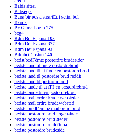
credit
Bahis sitesi
Bahsegel
Bana bir posta sipariЕџi gelini bul
Banda
Bc Game Login 775
bcg4
Bdm Bet Espana 193
Bdm Bet Espana 877
Bdm Bet Espana 93
Bdmbet Casino 146
bedst bedГёmte postordre brudesider
bedste land at finde postordrebrud
bedste land til at finde en postordrebrud
bedste land til postordre brud reddit
bedste land til postordrebrud
bedste lande til at fГҐ en postordrebrud
bedste lande til en postordrebrud
bedste mail ordre brude websteder
bedste mail ordre brudewebsted
bedste omdГёmme mail ordre brud
bedste postordre brud nogensinde
bedste postordre brud steder
bedste postordre brudefirma
bedste postordre brudeside