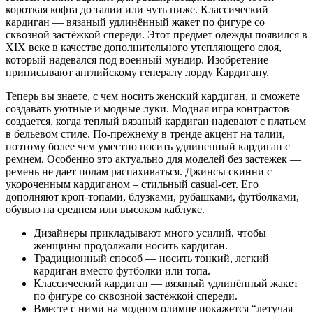
короткая кофта до талии или чуть ниже. Классический
кардиган — вязаный удлинённый жакет по фигуре со
сквозной застёжкой спереди. Этот предмет одежды появился в
XIX веке в качестве дополнительного утепляющего слоя,
который надевался под военный мундир. Изобретение
приписывают английскому генералу лорду Кардигану.
Теперь вы знаете, с чем носить женский кардиган, и сможете
создавать уютные и модные луки. Модная игра контрастов
создается, когда теплый вязаный кардиган надевают с платьем
в бельевом стиле. По-прежнему в тренде акцент на талии,
поэтому более чем уместно носить удлиненный кардиган с
ремнем. Особенно это актуально для моделей без застежек —
ремень не дает полам распахиваться. Джинсы скинни с
укороченным кардиганом – стильный casual-сет. Его
дополняют кроп-топами, блузками, рубашками, футболками,
обувью на среднем или высоком каблуке.
Дизайнеры прикладывают много усилий, чтобы
женщины продолжали носить кардиган.
Традиционный способ — носить тонкий, легкий
кардиган вместо футболки или топа.
Классический кардиган — вязаный удлинённый жакет
по фигуре со сквозной застёжкой спереди.
Вместе с ними на модном олимпе покажется “летучая