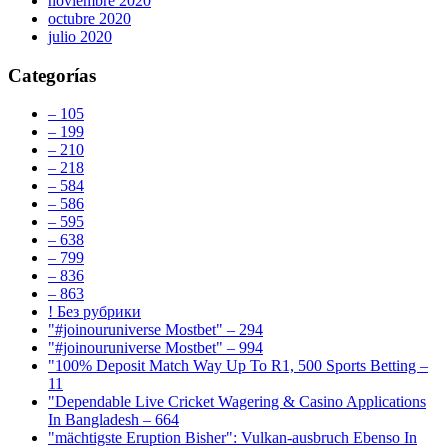
noviembre 2020
octubre 2020
julio 2020
Categorías
– 105
– 199
– 210
– 218
– 584
– 586
– 595
– 638
– 799
– 836
– 863
! Без рубрики
"#joinouruniverse Mostbet" – 294
"#joinouruniverse Mostbet" – 994
"100% Deposit Match Way Up To R1, 500 Sports Betting –
11
"Dependable Live Cricket Wagering & Casino Applications
In Bangladesh – 664
"mächtigste Eruption Bisher": Vulkan-ausbruch Ebenso In