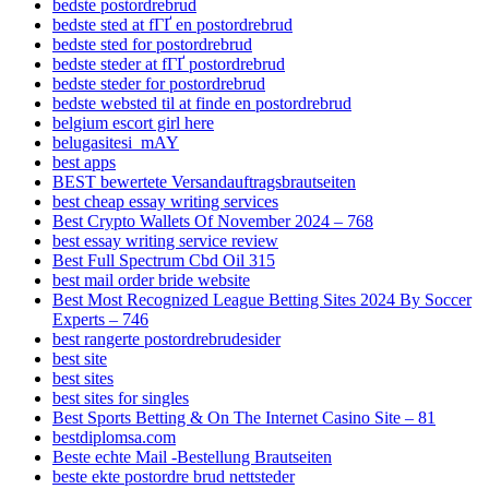
bedste postordrebrud
bedste sted at fГҐ en postordrebrud
bedste sted for postordrebrud
bedste steder at fГҐ postordrebrud
bedste steder for postordrebrud
bedste websted til at finde en postordrebrud
belgium escort girl here
belugasitesi_mAY
best apps
BEST bewertete Versandauftragsbrautseiten
best cheap essay writing services
Best Crypto Wallets Of November 2024 – 768
best essay writing service review
Best Full Spectrum Cbd Oil 315
best mail order bride website
Best Most Recognized League Betting Sites 2024 By Soccer
Experts – 746
best rangerte postordrebrudesider
best site
best sites
best sites for singles
Best Sports Betting & On The Internet Casino Site – 81
bestdiplomsa.com
Beste echte Mail -Bestellung Brautseiten
beste ekte postordre brud nettsteder