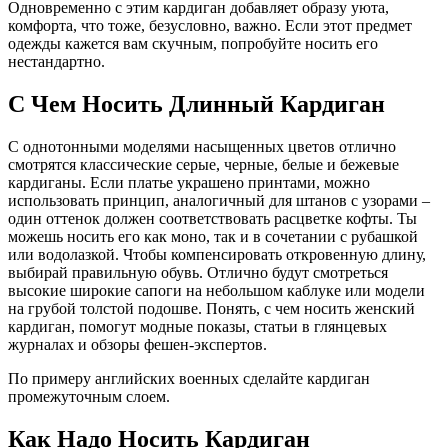
Одновременно с этим кардиган добавляет образу уюта,
комфорта, что тоже, безусловно, важно. Если этот предмет
одежды кажется вам скучным, попробуйте носить его
нестандартно.
С Чем Носить Длинный Кардиган
С однотонными моделями насыщенных цветов отлично
смотрятся классические серые, черные, белые и бежевые
кардиганы. Если платье украшено принтами, можно
использовать принцип, аналогичный для штанов с узорами –
один оттенок должен соответствовать расцветке кофты. Ты
можешь носить его как моно, так и в сочетании с рубашкой
или водолазкой. Чтобы компенсировать откровенную длину,
выбирай правильную обувь. Отлично будут смотреться
высокие широкие сапоги на небольшом каблуке или модели
на грубой толстой подошве. Понять, с чем носить женский
кардиган, помогут модные показы, статьи в глянцевых
журналах и обзоры фешен-экспертов.
По примеру английских военных сделайте кардиган
промежуточным слоем.
Как Надо Носить Кардиган