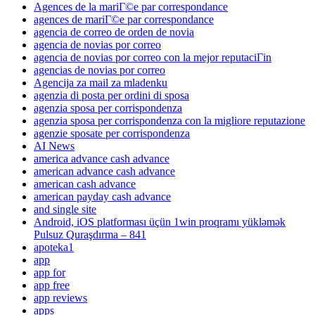
Agences de la mariГ©e par correspondance
agences de mariГ©e par correspondance
agencia de correo de orden de novia
agencia de novias por correo
agencia de novias por correo con la mejor reputaciГіn
agencias de novias por correo
Agencija za mail za mladenku
agenzia di posta per ordini di sposa
agenzia sposa per corrispondenza
agenzia sposa per corrispondenza con la migliore reputazione
agenzie sposate per corrispondenza
AI News
america advance cash advance
american advance cash advance
american cash advance
american payday cash advance
and single site
Android, iOS platforması üçün 1win proqramı yükləmək
Pulsuz Quraşdırma – 841
apoteka1
app
app for
app free
app reviews
apps