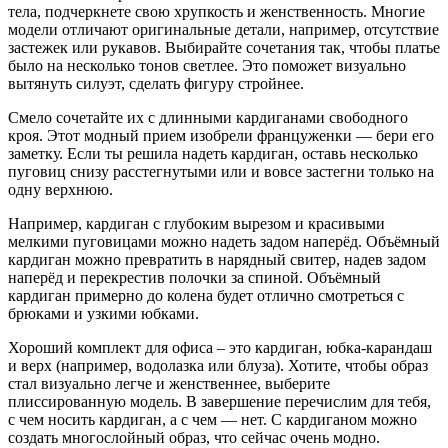
тела, подчеркнете свою хрупкость и женственность. Многие
модели отличают оригинальные детали, например, отсутствие
застежек или рукавов. Выбирайте сочетания так, чтобы платье
было на несколько тонов светлее. Это поможет визуально
вытянуть силуэт, сделать фигуру стройнее.
Смело сочетайте их с длинными кардиганами свободного
кроя. Этот модный прием изобрели француженки — бери его
заметку. Если ты решила надеть кардиган, оставь несколько
пуговиц снизу расстегнутыми или и вовсе застегни только на
одну верхнюю.
Например, кардиган с глубоким вырезом и красивыми
мелкими пуговицами можно надеть задом наперёд. Объёмный
кардиган можно превратить в нарядный свитер, надев задом
наперёд и перекрестив полочки за спиной. Объёмный
кардиган примерно до колена будет отлично смотреться с
брюками и узкими юбками.
Хороший комплект для офиса – это кардиган, юбка-карандаш
и верх (например, водолазка или блуза). Хотите, чтобы образ
стал визуально легче и женственнее, выберите
плиссированную модель. В завершение перечислим для тебя,
с чем носить кардиган, а с чем — нет. С кардиганом можно
создать многослойный образ, что сейчас очень модно.