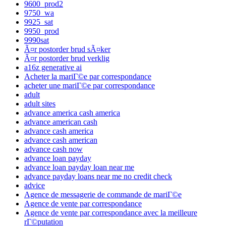
9600_prod2
9750_wa
9925_sat
9950_prod
9990sat
Ã¤r postorder brud sÃ¤ker
Ã¤r postorder brud verklig
a16z generative ai
Acheter la mariГ©e par correspondance
acheter une mariГ©e par correspondance
adult
adult sites
advance america cash america
advance american cash
advance cash america
advance cash american
advance cash now
advance loan payday
advance loan payday loan near me
advance payday loans near me no credit check
advice
Agence de messagerie de commande de mariГ©e
Agence de vente par correspondance
Agence de vente par correspondance avec la meilleure
rГ©putation