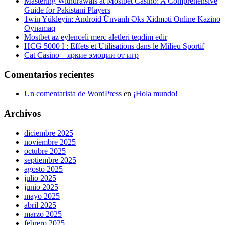
Mastering Withdrawals at Mostbet Casino: A Comprehensive
Guide for Pakistani Players
1win Yükleyin: Android Ünvanlı Əks Xidməti Online Kazino
Oynamaq
Mostbet az eylenceli merc aletleri teqdim edir
HCG 5000 I : Effets et Utilisations dans le Milieu Sportif
Cat Casino – яркие эмоции от игр
Comentarios recientes
Un comentarista de WordPress
en
¡Hola mundo!
Archivos
diciembre 2025
noviembre 2025
octubre 2025
septiembre 2025
agosto 2025
julio 2025
junio 2025
mayo 2025
abril 2025
marzo 2025
febrero 2025