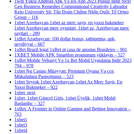
1win Yüklə Android Apk Və Ios App 2023 Pulsuz Indir Next
Gen Business Remedies Computational Creativity Labrador
Keio University Sfc Tập Đoàn Chứng Nhận Quốc Tế Origo
Group – 116
1xbet Azerbaycan,1xbet az merc saytı, en yaxsi bukmeker
1xbet Azerbaycan merc oyunlari, 1xbet az, Azerbaycan merc
saytlari – 289
1xBet Azərbaycan: 100 dollar bonus, tətbiqetmə, apk,
qeydiyyat – 667
1xBet Brazil legal 1xBet pt casa de apostas Brasileiro – 901
1XBET Mobile APK Smartfon proqramını yükləyin – 527
1xBet Mobile Vebsayt Və 1x Bet Mobil Uygulama Indir 2023
794 – 978
1xbet Ng Casino Müəyyən: Premium Oyuna Və çox
Mükafatlara Pasportunuz – 523
1xbet Seyrək 1xbet Azerbaycan,1xbet Az Merc Saytı, En
Yaxsi Bukmeker – 922
1xbet_next
1xbet, 1xbet Güncel Giriş, 1xbet Üyelik, 1xbet Mobil
Başlanğıc – 327
1xBet: A Frontier in Online Gaming and Betting Innovation –
763
1xbet1
1xbet3
1xbet4