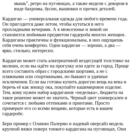
мышь”, ретро на пуговицах, а также модели с декором в
виде бахромы, бусин, вышивки и прочих деталей.
Кардиган — универсальная одежда для любого времени года.
Он пригодится даже летом, чтобы кутаться в него
прохладными вечерами. А в межсезонье и зимой он
становится любимым предметом гардероба многих женщин.
Кардиганы практичны и функциональны, в них ощущаешь
себя очень комфортно. Один кардиган — хорошо, а два —
ярко, стильно, интересно.
Кардиган может стать альтернативой вездесущей толстовке на
молнии, если вы идёте на прогулку или едете за город. Проще
всего составить образ с городскими шортами, а не с
пляжными или спортивными, но бывают и удачные
исключения. Если вы готовы купить дорогую вещь на века и
беречь её как зеницу ока, покупайте кашемировое изделие.
Тем, кому нужен набор кардиганов «неделька», бюджета на
такое решение может не хватить. Черный цвет универсален и
сочетается с любыми оттенками и принтами. Просто
примерьте его со всеми вещами, которые есть в вашем
гардеробе.
Бери пример с Оливии Палермо и надевай оверсайз модель
крупной вязки поверх тонкого кардигана на пуговицах. Они