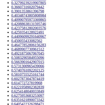
0.32799239219907805
0.3660731602079442
0.3901353861396798
0.40348743805808984
0.40990795973369865
0.42088638131595746
0.42375812802003576
0.4259354128922491
0.44096099291640967
0.450055433082562
0.46477852806156283
0.4689907730961512
0.4921875067067045
0.5083290584955096
0.5663901642907015
0.5731300965439066
0.5740761092202125
0.5810755525161744
0.6027873047874419
0.614772727819968
0.6221958902382839
0.6254148040033849
0.6275953683253097
0.6351621890073342
0.6405422326288471