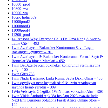
10800_prod
10800_wa
10900_wa
10cric India 539
11000prod2
11000prod3
11000prod4
11200_prod
14 Reasons Why Everyone Calls De Uma Nang A 'worth-
living City" – 493
1win Azerbaycan Bukmeker Kontorunun Saytı Login
Başlanğıc Qeydiyyat – 301
1win Azərbaycan ᐉ Bukmeker Kontorunun Formal Saytı ᐉ
Bonuslar Və Idman Mərcləri – 652
1win Bet Azerbaycan bukmeker kontorunun rəsmi saytına
giriş – 100
1win Giris 738
1win Nadir Başlanğıc Linki Rəsmi Sayta Daxil Olma – 435
1win qeydiyyat necə keçmək olar? ᐉ 1win Azərbaycan
saytında hesab yaradın – 309
1Win Veb saytı, Güzgülər 1WIN mərc və kazino Aim – 368
1win Yüklə Android Apk Və Ios App 2023 əvəzsiz Indir
Next Enli Business Solutions Fazak Africa Online Store –
155