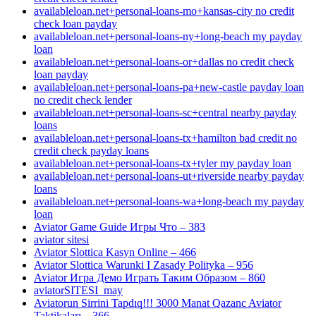
availableloan.net+personal-loans-mo+kansas-city no credit
check loan payday
availableloan.net+personal-loans-ny+long-beach my payday
loan
availableloan.net+personal-loans-or+dallas no credit check
loan payday
availableloan.net+personal-loans-pa+new-castle payday loan
no credit check lender
availableloan.net+personal-loans-sc+central nearby payday
loans
availableloan.net+personal-loans-tx+hamilton bad credit no
credit check payday loans
availableloan.net+personal-loans-tx+tyler my payday loan
availableloan.net+personal-loans-ut+riverside nearby payday
loans
availableloan.net+personal-loans-wa+long-beach my payday
loan
Aviator Game Guide Игры Что – 383
aviator sitesi
Aviator Slottica Kasyn Online – 466
Aviator Slottica Warunki I Zasady Polityka – 956
Aviator Игра Демо Играть Таким Образом – 860
aviatorSITESI_may
Aviatorun Sirrini Tapdıq!!! 3000 Manat Qazanc Aviator
Taktikaları – 366