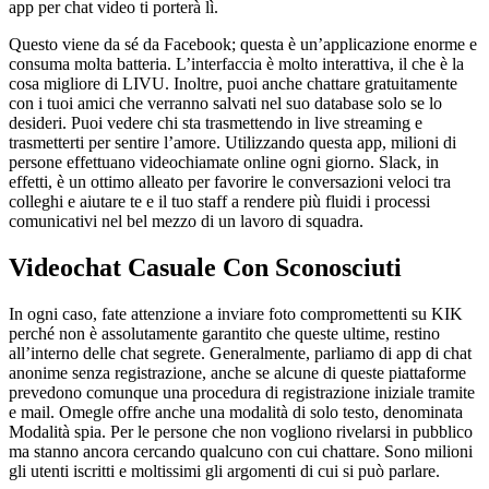
app per chat video ti porterà lì.
Questo viene da sé da Facebook; questa è un’applicazione enorme e
consuma molta batteria. L’interfaccia è molto interattiva, il che è la
cosa migliore di LIVU. Inoltre, puoi anche chattare gratuitamente
con i tuoi amici che verranno salvati nel suo database solo se lo
desideri. Puoi vedere chi sta trasmettendo in live streaming e
trasmetterti per sentire l’amore. Utilizzando questa app, milioni di
persone effettuano videochiamate online ogni giorno. Slack, in
effetti, è un ottimo alleato per favorire le conversazioni veloci tra
colleghi e aiutare te e il tuo staff a rendere più fluidi i processi
comunicativi nel bel mezzo di un lavoro di squadra.
Videochat Casuale Con Sconosciuti
In ogni caso, fate attenzione a inviare foto compromettenti su KIK
perché non è assolutamente garantito che queste ultime, restino
all’interno delle chat segrete. Generalmente, parliamo di app di chat
anonime senza registrazione, anche se alcune di queste piattaforme
prevedono comunque una procedura di registrazione iniziale tramite
e mail. Omegle offre anche una modalità di solo testo, denominata
Modalità spia. Per le persone che non vogliono rivelarsi in pubblico
ma stanno ancora cercando qualcuno con cui chattare. Sono milioni
gli utenti iscritti e moltissimi gli argomenti di cui si può parlare.