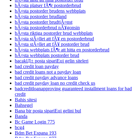
bÃ¤sta platser fÃ¶r postorderbrud
bÃ¤sta postorder brudens webbplats
bÃ¤sta postorder brudland
bÃ¤sta postorder brudtjÃ¤nst
bÃ¤sta postorderbrud nÃ¥gonsin
bÃ¤sta riktiga postorder brud webbplats
bÃ¤sta stÃ¤llet att fÃ¥ en postorderbrud
bÃ¤sta stÃ¤llet att fÃ¥ postorder brud
bÃ¤sta webbplats fÃ¶r att hitta en postorderbrud
bÃ¤sta webbplats postorder brud
bacaklД± posta sipariЕџi gelin siteleri
bad credit loan payday
bad credit loans not a payday loan
bad credit payday advance loans
bad credit payday loan no credit check us
badcreditloanapproving guaranteed installment loans for bad
credit
Bahis sitesi
Bahsegel
Bana bir posta sipariЕџi gelini bul
Banda
Bc Game Login 775
bcg4
Bdm Bet Espana 193