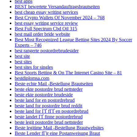
best apps
BEST bewertete Versandauftragsbrautseiten
best cheap essay writing services
Best Crypto Wallets Of November 2024 – 768
best essay writing service review
Best Full Spectrum Cbd Oil 315
best mail order bride website
Best Most Recognized League Betting Sites 2024 By Soccer
Experts – 746
best rangerte postordrebrudesider
best site
best sites
best sites for singles
Best Sports Betting & On The Internet Casino Site – 81
bestdiplomsa.com
Beste echte Mail -Bestellung Brautseiten
beste ekte postordre brud nettsteder
beste ekte postordre brudeside
beste land for en postordrebrud
beste land for postordre brud reddit
beste land for ГҐ fГҐ en postordrebrud
beste landet ГҐ finne postordrebrud
beste legit postordre brud nettsteder
Beste legitime Mail -Bestellung Brautwebsites
Beste Lender fГјr eine Postanweisung Braut