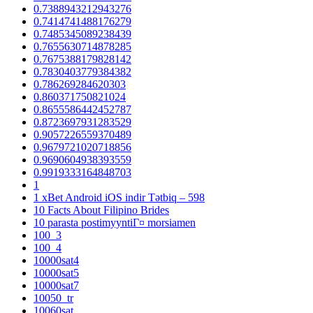
0.7388943212943276
0.7414741488176279
0.7485345089238439
0.7655630714878285
0.7675388179828142
0.7830403779384382
0.786269284620303
0.860371750821024
0.8655586442452787
0.8723697931283529
0.9057226559370489
0.9679721020718856
0.9690604938393559
0.9919333164848703
1
1 xBet Android iOS indir Tətbiq – 598
10 Facts About Filipino Brides
10 parasta postimyyntiГ¤ morsiamen
100_3
100_4
10000sat4
10000sat5
10000sat7
10050_tr
10060sat