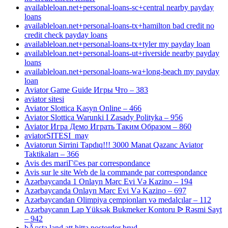
availableloan.net+personal-loans-sc+central nearby payday
loans
availableloan.net+personal-loans-tx+hamilton bad credit no
credit check payday loans
availableloan.net+personal-loans-tx+tyler my payday loan
availableloan.net+personal-loans-ut+riverside nearby payday
loans
availableloan.net+personal-loans-wa+long-beach my payday
loan
Aviator Game Guide Игры Что – 383
aviator sitesi
Aviator Slottica Kasyn Online – 466
Aviator Slottica Warunki I Zasady Polityka – 956
Aviator Игра Демо Играть Таким Образом – 860
aviatorSITESI_may
Aviatorun Sirrini Tapdıq!!! 3000 Manat Qazanc Aviator
Taktikaları – 366
Avis des mariГ©es par correspondance
Avis sur le site Web de la commande par correspondance
Azərbaycanda 1 Onlayn Mərc Evi Və Kazino – 194
Azərbaycanda Onlayn Mərc Evi Və Kazino – 697
Azərbaycandan Olimpiya çempionları və medalçılar – 112
Azərbaycanın Lap Yüksək Bukmeker Kontoru ᐉ Rəsmi Sayt
– 942
bÃ¤sta land att hitta postorder brud