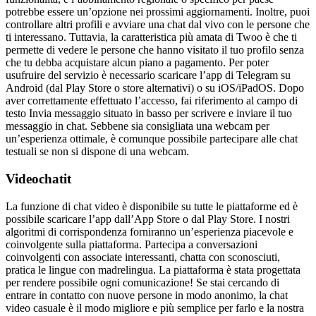
potrebbe essere un’opzione nei prossimi aggiornamenti. Inoltre, puoi
controllare altri profili e avviare una chat dal vivo con le persone che
ti interessano. Tuttavia, la caratteristica più amata di Twoo è che ti
permette di vedere le persone che hanno visitato il tuo profilo senza
che tu debba acquistare alcun piano a pagamento. Per poter
usufruire del servizio è necessario scaricare l’app di Telegram su
Android (dal Play Store o store alternativi) o su iOS/iPadOS. Dopo
aver correttamente effettuato l’accesso, fai riferimento al campo di
testo Invia messaggio situato in basso per scrivere e inviare il tuo
messaggio in chat. Sebbene sia consigliata una webcam per
un’esperienza ottimale, è comunque possibile partecipare alle chat
testuali se non si dispone di una webcam.
Videochatit
La funzione di chat video è disponibile su tutte le piattaforme ed è
possibile scaricare l’app dall’App Store o dal Play Store. I nostri
algoritmi di corrispondenza forniranno un’esperienza piacevole e
coinvolgente sulla piattaforma. Partecipa a conversazioni
coinvolgenti con associate interessanti, chatta con sconosciuti,
pratica le lingue con madrelingua. La piattaforma è stata progettata
per rendere possibile ogni comunicazione! Se stai cercando di
entrare in contatto con nuove persone in modo anonimo, la chat
video casuale è il modo migliore e più semplice per farlo e la nostra