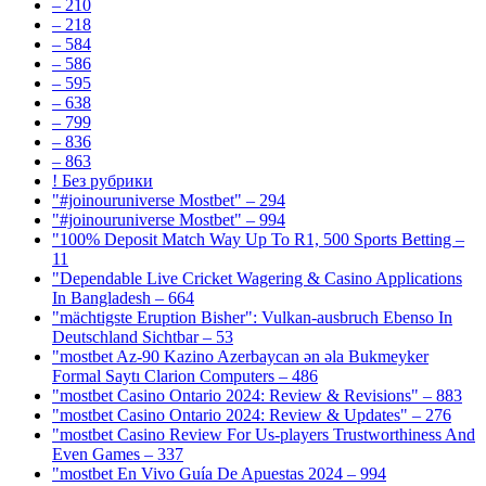
– 210
– 218
– 584
– 586
– 595
– 638
– 799
– 836
– 863
! Без рубрики
"#joinouruniverse Mostbet" – 294
"#joinouruniverse Mostbet" – 994
"100% Deposit Match Way Up To R1, 500 Sports Betting –
11
"Dependable Live Cricket Wagering & Casino Applications
In Bangladesh – 664
"mächtigste Eruption Bisher": Vulkan-ausbruch Ebenso In
Deutschland Sichtbar – 53
"mostbet Az-90 Kazino Azerbaycan ən əla Bukmeyker
Formal Saytı Clarion Computers – 486
"mostbet Casino Ontario 2024: Review & Revisions" – 883
"mostbet Casino Ontario 2024: Review & Updates" – 276
"mostbet Casino Review For Us-players Trustworthiness And
Even Games – 337
"mostbet En Vivo Guía De Apuestas 2024 – 994