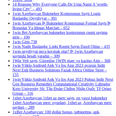
14 Reasons Why Everyone Calls De Uma Nang A 'worth-
living City" – 493
1win Azerbaycan Bukmeker Kontorunun Saytı Login
Başlanğıc Qeydiyyat – 301
1win Azərbaycan ᐉ Bukmeker Kontorunun Formal Saytı ᐉ
Bonuslar Və Idman Mərcləri – 652
1win Bet Azerbaycan bukmeker kontorunun rəsmi saytına
giriş – 100
1win Giris 738
1win Nadir Başlanğıc Linki Rəsmi Sayta Daxil Olma – 435
1win qeydiyyat necə keçmək olar? ᐉ 1win Azərbaycan
saytında hesab yaradın – 309
1Win Veb saytı, Güzgülər 1WIN mərc və kazino Aim – 368
1win Yüklə Android Apk Və Ios App 2023 əvəzsiz Indir
Next Enli Business Solutions Fazak Africa Online Store –
155
1win Yüklə Android Apk Və Ios App 2023 Pulsuz Indir Next
Gen Business Remedies Computational Creativity Labrador
Keio University Sfc Tập Đoàn Chứng Nhận Quốc Tế Origo
Group – 116
1xbet Azerbaycan,1xbet az merc saytı, en yaxsi bukmeker
1xbet Azerbaycan merc oyunlari, 1xbet az, Azerbaycan merc
saytlari – 289
1xBet Azərbaycan: 100 dollar bonus, tətbiqetmə, apk,