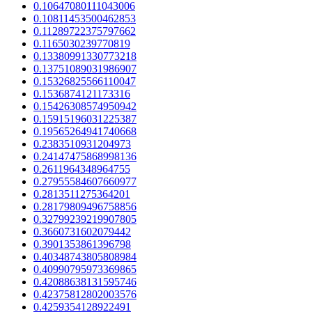
0.10647080111043006
0.10811453500462853
0.11289722375797662
0.1165030239770819
0.13380991330773218
0.13751089031986907
0.15326825566110047
0.1536874121173316
0.15426308574950942
0.15915196031225387
0.19565264941740668
0.2383510931204973
0.24147475868998136
0.2611964348964755
0.27955584607660977
0.2813511275364201
0.28179809496758856
0.32799239219907805
0.3660731602079442
0.3901353861396798
0.40348743805808984
0.40990795973369865
0.42088638131595746
0.42375812802003576
0.4259354128922491