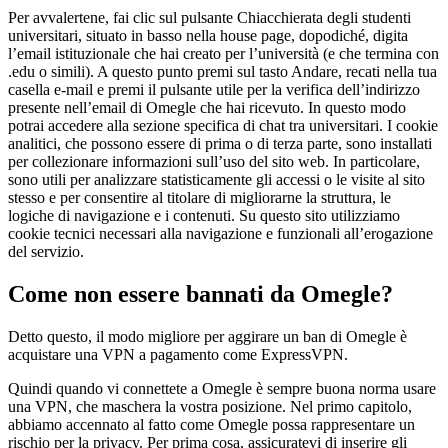
Per avvalertene, fai clic sul pulsante Chiacchierata degli studenti
universitari, situato in basso nella house page, dopodiché, digita
l’email istituzionale che hai creato per l’università (e che termina con
.edu o simili). A questo punto premi sul tasto Andare, recati nella tua
casella e-mail e premi il pulsante utile per la verifica dell’indirizzo
presente nell’email di Omegle che hai ricevuto. In questo modo
potrai accedere alla sezione specifica di chat tra universitari. I cookie
analitici, che possono essere di prima o di terza parte, sono installati
per collezionare informazioni sull’uso del sito web. In particolare,
sono utili per analizzare statisticamente gli accessi o le visite al sito
stesso e per consentire al titolare di migliorarne la struttura, le
logiche di navigazione e i contenuti. Su questo sito utilizziamo
cookie tecnici necessari alla navigazione e funzionali all’erogazione
del servizio.
Come non essere bannati da Omegle?
Detto questo, il modo migliore per aggirare un ban di Omegle è
acquistare una VPN a pagamento come ExpressVPN.
Quindi quando vi connettete a Omegle è sempre buona norma usare
una VPN, che maschera la vostra posizione. Nel primo capitolo,
abbiamo accennato al fatto come Omegle possa rappresentare un
rischio per la privacy. Per prima cosa, assicuratevi di inserire gli