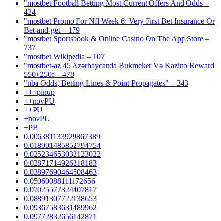
"mostbet Football Betting Most Current Offers And Odds –
424
"mostbet Promo For Nfl Week 6: Very First Bet Insurance Or
Bet-and-get – 179
"‎mostbet Sportsbook & Online Casino On The App Store –
737
"mostbet Wikipedia – 107
"mostbet-az 45 Azərbaycanda Bukmeker Və Kazino Reward
550+250f – 478
"nba Odds, Betting Lines & Point Propagates" – 343
+++pinup
++novPU
++PU
+novPU
+PB
0.006381133929867389
0.018991485852794754
0.025234653032123022
0.02871714926218183
0.03897690464508463
0.05060088111172656
0.07025577324407817
0.08891307722138653
0.09367583631489962
0.09772832656142871