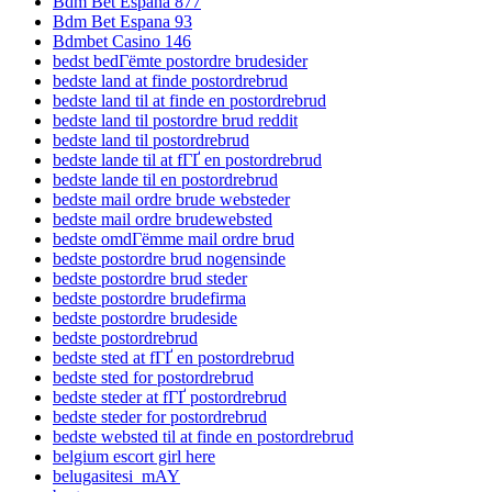
Bdm Bet Espana 877
Bdm Bet Espana 93
Bdmbet Casino 146
bedst bedГёmte postordre brudesider
bedste land at finde postordrebrud
bedste land til at finde en postordrebrud
bedste land til postordre brud reddit
bedste land til postordrebrud
bedste lande til at fГҐ en postordrebrud
bedste lande til en postordrebrud
bedste mail ordre brude websteder
bedste mail ordre brudewebsted
bedste omdГёmme mail ordre brud
bedste postordre brud nogensinde
bedste postordre brud steder
bedste postordre brudefirma
bedste postordre brudeside
bedste postordrebrud
bedste sted at fГҐ en postordrebrud
bedste sted for postordrebrud
bedste steder at fГҐ postordrebrud
bedste steder for postordrebrud
bedste websted til at finde en postordrebrud
belgium escort girl here
belugasitesi_mAY