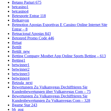
Betano Pariuri 675
betcasino1
betcasino4
Betesporte Entrar 118
Betkanyon
Betmotion Apostas Esportivas E Cassino Online Internet Site
Entrar – 8
Betnacional Apostas 843
Betonred Promo Code 446
Betsat
Bettilt
Bettilt_new
Betting Company Mostbet App Online Sports Betting – 613
Betting1
betwinner1
betwinner2
betwinner3
betwinner4
Betzula_next
Bewertungen Zu Vulkanvegas Dechiffrieren Sie
Kundenbewertungen über Vulkanvegas Com – 75
Bewertungen Zu Vulkanvegas Dechiffrieren Sie
Kundenbewertungen Zu Vulkanvegas Com – 328
Bgame Star 243
bh_aug