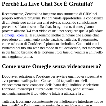
Perché La Live Chat 3cx È Gratuita?
Recentemente, Zendesk ha integrato uno strumento di CRM nel
proprio software program. Per chi vuole approfondire la conoscenza
di un utente può aprire una chat privata, cliccando sul nickname
presente sul lato destro della chat. In ogni caso, ti consigliamo di
provare almeno 3-4 chat video casuali per scegliere quella più adatta
a
omegel .com
te. Ti suggeriamo inoltre di notare che alcune chat
prevedono un pagamento anche parziale. Tuttavia, il pagamento,
come nel caso di CooMeet, è piuttosto simbolico. Connettiti con i
visitatori del tuo sito web nel modo in cui desiderano, nel momento
in cui hanno bisogno di te, porterai i tuoi tassi di vendita a un livello
mai raggiunto prima.
Come usare Omegle senza videocamera?
Dopo aver selezionato l'opzione per avviare una nuova videochat e
aver premuto sull'opzione Consenti, fai tap sull'icona della
videocamera rossa comparsa della barra degli indirizzi e seleziona
l'opzione Interrompi l'utilizzo della fotocamera, per disattivare
momentaneamente il tuo video, e Inizia a utilizzare la …
Tuttavia, lavoriamo costantemente per migliorare e introdurre nuove
funzionalità, e l’abbinamento regionale o specifico per paese