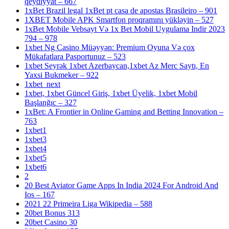
qeydiyyat – 667
1xBet Brazil legal 1xBet pt casa de apostas Brasileiro – 901
1XBET Mobile APK Smartfon proqramını yükləyin – 527
1xBet Mobile Vebsayt Və 1x Bet Mobil Uygulama Indir 2023
794 – 978
1xbet Ng Casino Müəyyən: Premium Oyuna Və çox
Mükafatlara Pasportunuz – 523
1xbet Seyrək 1xbet Azerbaycan,1xbet Az Merc Saytı, En
Yaxsi Bukmeker – 922
1xbet_next
1xbet, 1xbet Güncel Giriş, 1xbet Üyelik, 1xbet Mobil
Başlanğıc – 327
1xBet: A Frontier in Online Gaming and Betting Innovation –
763
1xbet1
1xbet3
1xbet4
1xbet5
1xbet6
2
20 Best Aviator Game Apps In India 2024 For Android And
Ios – 167
2021 22 Primeira Liga Wikipedia – 588
20bet Bonus 313
20bet Casino 30