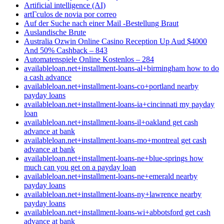
Artificial intelligence (AI)
artГ­culos de novia por correo
Auf der Suche nach einer Mail -Bestellung Braut
Auslandische Brute
Australia Ozwin Online Casino Reception Up Aud $4000
And 50% Cashback – 843
Automatenspiele Online Kostenlos – 284
availableloan.net+installment-loans-al+birmingham how to do
a cash advance
availableloan.net+installment-loans-co+portland nearby
payday loans
availableloan.net+installment-loans-ia+cincinnati my payday
loan
availableloan.net+installment-loans-il+oakland get cash
advance at bank
availableloan.net+installment-loans-mo+montreal get cash
advance at bank
availableloan.net+installment-loans-ne+blue-springs how
much can you get on a payday loan
availableloan.net+installment-loans-ne+emerald nearby
payday loans
availableloan.net+installment-loans-ny+lawrence nearby
payday loans
availableloan.net+installment-loans-wi+abbotsford get cash
advance at bank