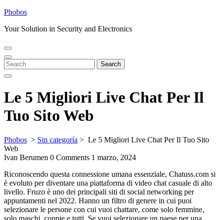
Skip
Phobos
to
Your Solution in Security and Electronics
content
Open
Close
Menu
Menu
Search
Search
for:
Le 5 Migliori Live Chat Per Il
Tuo Sito Web
Phobos
>
Sin categoría
>
Le 5 Migliori Live Chat Per Il Tuo Sito
Web
Ivan Berumen
0 Comments
1 marzo, 2024
Riconoscendo questa connessione umana essenziale, Chatuss.com si
è evoluto per diventare una piattaforma di video chat casuale di alto
livello. Fruzo è uno dei principali siti di social networking per
appuntamenti nel 2022. Hanno un filtro di genere in cui puoi
selezionare le persone con cui vuoi chattare, come solo femmine,
solo maschi, coppie e tutti. Se vuoi selezionare un paese per una