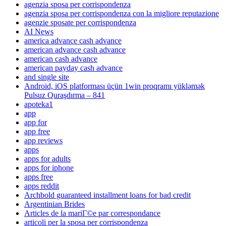
agenzia sposa per corrispondenza
agenzia sposa per corrispondenza con la migliore reputazione
agenzie sposate per corrispondenza
AI News
america advance cash advance
american advance cash advance
american cash advance
american payday cash advance
and single site
Android, iOS platforması üçün 1win proqramı yükləmək
Pulsuz Quraşdırma – 841
apoteka1
app
app for
app free
app reviews
apps
apps for adults
apps for iphone
apps free
apps reddit
Archbold guaranteed installment loans for bad credit
Argentinian Brides
Articles de la mariГ©e par correspondance
articoli per la sposa per corrispondenza