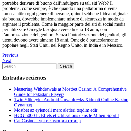
potrebbe derivare di buono dall’indulgere su tali siti Web? Il
problema, come sempre, è che quando una piattaforma diventa
famosa attira ogni genere di persone, quindi sebbene l’idea originale
sia buona, dovrebbe implementare misure di sicurezza in modo da
arginare il problema. Come la maggior parte dei siti di social media,
per utilizzare Omegle bisogna avere almeno 13 anni, con
l’autorizzazione dei genitori. Senza l’autorizzazione dei genitori, gli
utenti devono avere almeno 18 anni. Omegle è particolarmente
popolare negli Stati Uniti, nel Regno Unito, in India e in Messico.
Navegación
Previous
Previous
Post
Next
Next
de
Post
Search
Search
entradas
for:
Entradas recientes
Mastering Withdrawals at Mostbet Casino: A Comprehensive
Guide for Pakistani Players
1win Yükleyin: Android Ünvanlı Əks Xidməti Online Kazino
Oynamaq
Mostbet az eylenceli merc aletleri teqdim edir
HCG 5000 I : Effets et Utilisations dans le Milieu Sportif
Cat Casino – яркие эмоции от игр