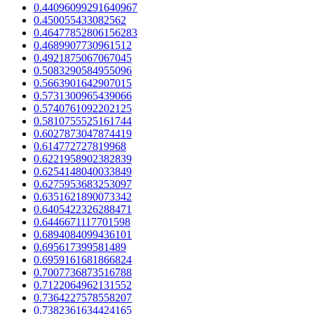
0.44096099291640967
0.450055433082562
0.46477852806156283
0.4689907730961512
0.4921875067067045
0.5083290584955096
0.5663901642907015
0.5731300965439066
0.5740761092202125
0.5810755525161744
0.6027873047874419
0.614772727819968
0.6221958902382839
0.6254148040033849
0.6275953683253097
0.6351621890073342
0.6405422326288471
0.6446671117701598
0.6894084099436101
0.695617399581489
0.6959161681866824
0.7007736873516788
0.7122064962131552
0.7364227578558207
0.7382361634424165