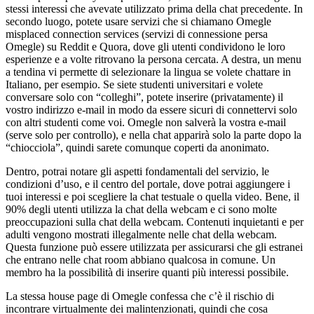
stessi interessi che avevate utilizzato prima della chat precedente. In
secondo luogo, potete usare servizi che si chiamano Omegle
misplaced connection services (servizi di connessione persa
Omegle) su Reddit e Quora, dove gli utenti condividono le loro
esperienze e a volte ritrovano la persona cercata. A destra, un menu
a tendina vi permette di selezionare la lingua se volete chattare in
Italiano, per esempio. Se siete studenti universitari e volete
conversare solo con “colleghi”, potete inserire (privatamente) il
vostro indirizzo e-mail in modo da essere sicuri di connettervi solo
con altri studenti come voi. Omegle non salverà la vostra e-mail
(serve solo per controllo), e nella chat apparirà solo la parte dopo la
“chiocciola”, quindi sarete comunque coperti da anonimato.
Dentro, potrai notare gli aspetti fondamentali del servizio, le
condizioni d’uso, e il centro del portale, dove potrai aggiungere i
tuoi interessi e poi scegliere la chat testuale o quella video. Bene, il
90% degli utenti utilizza la chat della webcam e ci sono molte
preoccupazioni sulla chat della webcam. Contenuti inquietanti e per
adulti vengono mostrati illegalmente nelle chat della webcam.
Questa funzione può essere utilizzata per assicurarsi che gli estranei
che entrano nelle chat room abbiano qualcosa in comune. Un
membro ha la possibilità di inserire quanti più interessi possibile.
La stessa house page di Omegle confessa che c’è il rischio di
incontrare virtualmente dei malintenzionati, quindi che cosa