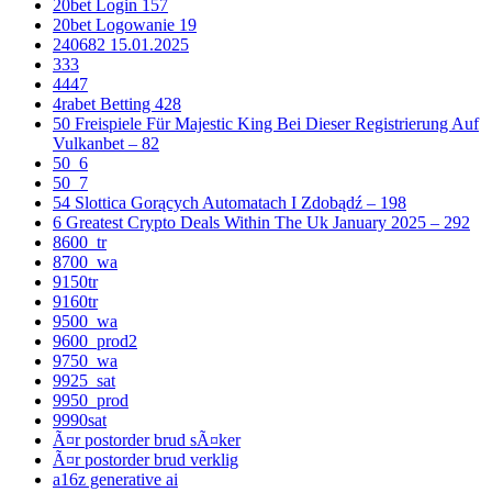
20bet Login 157
20bet Logowanie 19
240682 15.01.2025
333
4447
4rabet Betting 428
50 Freispiele Für Majestic King Bei Dieser Registrierung Auf
Vulkanbet – 82
50_6
50_7
54 Slottica Gorących Automatach I Zdobądź – 198
6 Greatest Crypto Deals Within The Uk January 2025 – 292
8600_tr
8700_wa
9150tr
9160tr
9500_wa
9600_prod2
9750_wa
9925_sat
9950_prod
9990sat
Ã¤r postorder brud sÃ¤ker
Ã¤r postorder brud verklig
a16z generative ai