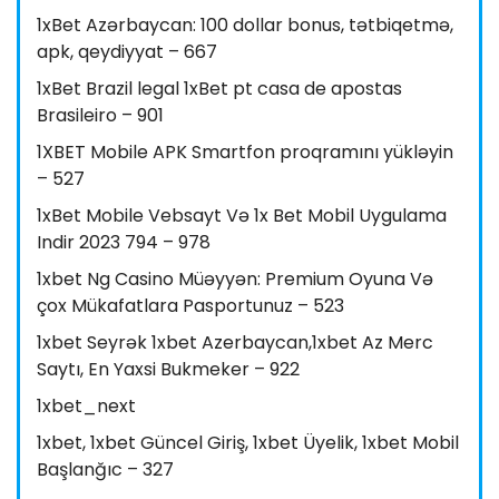
1xBet Azərbaycan: 100 dollar bonus, tətbiqetmə,
apk, qeydiyyat – 667
1xBet Brazil legal 1xBet pt casa de apostas
Brasileiro – 901
1XBET Mobile APK Smartfon proqramını yükləyin
– 527
1xBet Mobile Vebsayt Və 1x Bet Mobil Uygulama
Indir 2023 794 – 978
1xbet Ng Casino Müəyyən: Premium Oyuna Və
çox Mükafatlara Pasportunuz – 523
1xbet Seyrək 1xbet Azerbaycan,1xbet Az Merc
Saytı, En Yaxsi Bukmeker – 922
1xbet_next
1xbet, 1xbet Güncel Giriş, 1xbet Üyelik, 1xbet Mobil
Başlanğıc – 327