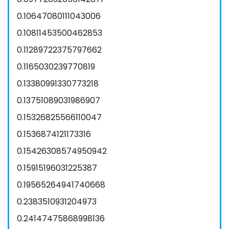
0.10647080111043006
0.10811453500462853
0.11289722375797662
0.1165030239770819
0.13380991330773218
0.13751089031986907
0.15326825566110047
0.1536874121173316
0.15426308574950942
0.15915196031225387
0.19565264941740668
0.2383510931204973
0.24147475868998136