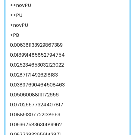
++novPU
++PU
+novPU
+PB
0.006381133929867389
0.018991485852794754
0.025234653032123022
0.02871714926218183
0.03897690464508463
0.05060088111172656
0.07025577324407817
0.08891307722138653
0.09367583631489962
0.09772832656142871