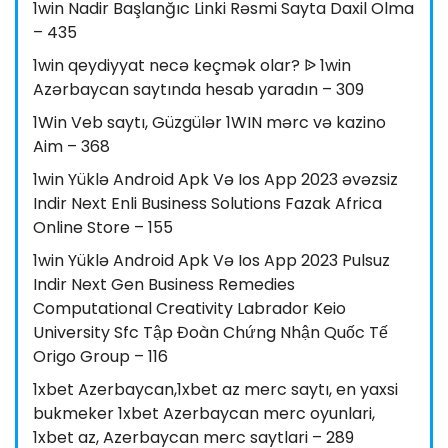
1win Nadir Başlanğıc Linki Rəsmi Sayta Daxil Olma
– 435
1win qeydiyyat necə keçmək olar? ᐉ 1win
Azərbaycan saytında hesab yaradın – 309
1Win Veb saytı, Güzgülər 1WIN mərc və kazino
Aim – 368
1win Yüklə Android Apk Və Ios App 2023 əvəzsiz
Indir Next Enli Business Solutions Fazak Africa
Online Store – 155
1win Yüklə Android Apk Və Ios App 2023 Pulsuz
Indir Next Gen Business Remedies
Computational Creativity Labrador Keio
University Sfc Tập Đoàn Chứng Nhận Quốc Tế
Origo Group – 116
1xbet Azerbaycan,1xbet az merc saytı, en yaxsi
bukmeker 1xbet Azerbaycan merc oyunlari,
1xbet az, Azerbaycan merc saytlari – 289