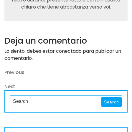
chiaro che tiene abbastanza verso voi.
Deja un comentario
Lo siento, debes estar
conectado
para publicar un
comentario.
Navegación
Previous
Previous
Post
de
Next
Next
entradas
Post
Search
Search
for: