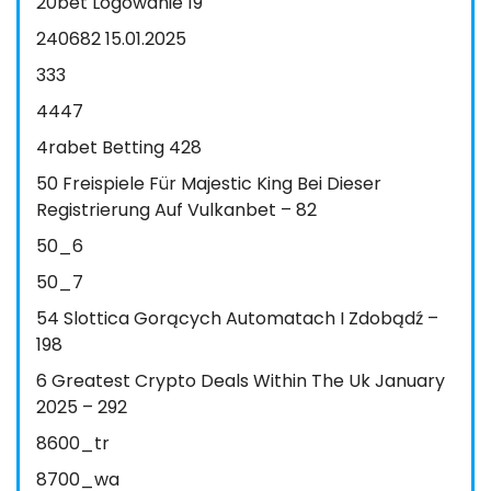
20bet Logowanie 19
240682 15.01.2025
333
4447
4rabet Betting 428
50 Freispiele Für Majestic King Bei Dieser
Registrierung Auf Vulkanbet – 82
50_6
50_7
54 Slottica Gorących Automatach I Zdobądź –
198
6 Greatest Crypto Deals Within The Uk January
2025 – 292
8600_tr
8700_wa