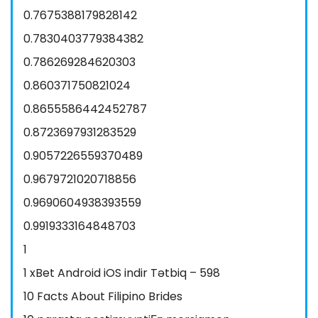
0.7675388179828142
0.7830403779384382
0.786269284620303
0.860371750821024
0.8655586442452787
0.8723697931283529
0.9057226559370489
0.9679721020718856
0.9690604938393559
0.9919333164848703
1
1 xBet Android iOS indir Tətbiq – 598
10 Facts About Filipino Brides