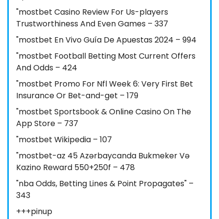
"mostbet Casino Review For Us-players
Trustworthiness And Even Games – 337
"mostbet En Vivo Guía De Apuestas 2024 – 994
"mostbet Football Betting Most Current Offers
And Odds – 424
"mostbet Promo For Nfl Week 6: Very First Bet
Insurance Or Bet-and-get – 179
"‎mostbet Sportsbook & Online Casino On The
App Store – 737
"mostbet Wikipedia – 107
"mostbet-az 45 Azərbaycanda Bukmeker Və
Kazino Reward 550+250f – 478
"nba Odds, Betting Lines & Point Propagates" –
343
+++pinup