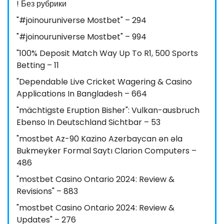
! Без рубрики
"#joinouruniverse Mostbet" – 294
"#joinouruniverse Mostbet" – 994
"100% Deposit Match Way Up To R1, 500 Sports
Betting – 11
"Dependable Live Cricket Wagering & Casino
Applications In Bangladesh – 664
"mächtigste Eruption Bisher": Vulkan-ausbruch
Ebenso In Deutschland Sichtbar – 53
"mostbet Az-90 Kazino Azerbaycan ən əla
Bukmeyker Formal Saytı Clarion Computers –
486
"mostbet Casino Ontario 2024: Review &
Revisions" – 883
"mostbet Casino Ontario 2024: Review &
Updates" – 276