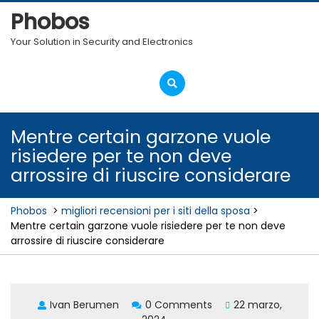
Skip
Phobos
to
content
Your Solution in Security and Electronics
Open
Menu
Mentre certain garzone vuole
risiedere per te non deve
arrossire di riuscire considerare
Phobos
>
migliori recensioni per i siti della sposa
>
Mentre certain garzone vuole risiedere per te non deve
arrossire di riuscire considerare
Ivan Berumen
0 Comments
22 marzo,