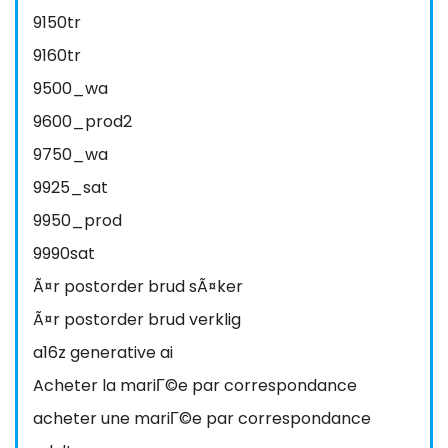
9150tr
9160tr
9500_wa
9600_prod2
9750_wa
9925_sat
9950_prod
9990sat
Ã¤r postorder brud sÃ¤ker
Ã¤r postorder brud verklig
a16z generative ai
Acheter la mariГ©e par correspondance
acheter une mariГ©e par correspondance