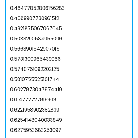
0.46477852806156283
0.4689907730961512
0.4921875067067045
0.5083290584955096
0.5663901642907015
0.5731300965439066
0.5740761092202125
0.5810755525161744
0.6027873047874419
0.614772727819968
0.6221958902382839
0.6254148040033849
0.6275953683253097