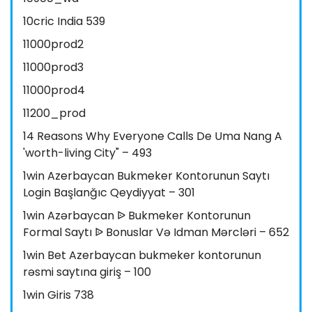
10cric India 539
11000prod2
11000prod3
11000prod4
11200_prod
14 Reasons Why Everyone Calls De Uma Nang A
'worth-living City" – 493
1win Azerbaycan Bukmeker Kontorunun Saytı
Login Başlanğıc Qeydiyyat – 301
1win Azərbaycan ᐉ Bukmeker Kontorunun
Formal Saytı ᐉ Bonuslar Və Idman Mərcləri – 652
1win Bet Azerbaycan bukmeker kontorunun
rəsmi saytına giriş – 100
1win Giris 738