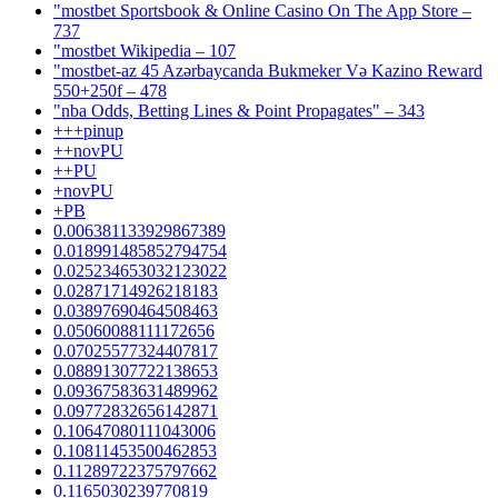
"‎mostbet Sportsbook & Online Casino On The App Store –
737
"mostbet Wikipedia – 107
"mostbet-az 45 Azərbaycanda Bukmeker Və Kazino Reward
550+250f – 478
"nba Odds, Betting Lines & Point Propagates" – 343
+++pinup
++novPU
++PU
+novPU
+PB
0.006381133929867389
0.018991485852794754
0.025234653032123022
0.02871714926218183
0.03897690464508463
0.05060088111172656
0.07025577324407817
0.08891307722138653
0.09367583631489962
0.09772832656142871
0.10647080111043006
0.10811453500462853
0.11289722375797662
0.1165030239770819