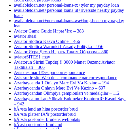
availableloan.net+personal-loans-tx+tyler my payday loan
availableloan.net+personal-loans-ut+riverside nearby payday
loans
availableloan.net+personal-loans-wa+long-beach my payday
loan
Aviator Game Guide Игры Что – 383
aviator sitesi
Aviator Slottica Kasyn Online – 466
Aviator Slottica Warunki I Zasady Polityka – 956
Aviator Игра Демо Играть Таким Образом – 860
aviatorSITESI_may
Aviatorun Sirrini Tapdıq!!! 3000 Manat Qazanc Aviator
Taktikaları – 366
Avis des mariГ©es par correspondance
Avis sur le site Web de la commande par correspondance
Azərbaycanda 1 Onlayn Mərc Evi Və Kazino – 194
Azərbaycanda Onlayn Mərc Evi Və Kazino – 697
Azərbaycandan Olimpiya çempionları və medalçılar – 112
Azərbaycanın Lap Yüksək Bukmeker Kontoru ᐉ Rəsmi Sayt
– 942
bÃ¤sta land att hitta postorder brud
bÃ¤sta platser fÃ¶r postorderbrud
bÃ¤sta postorder brudens webbplats
bÃ¤sta postorder brudland