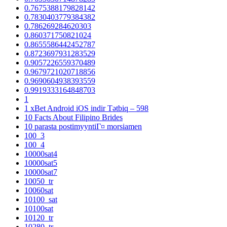
0.7675388179828142
0.7830403779384382
0.786269284620303
0.860371750821024
0.8655586442452787
0.8723697931283529
0.9057226559370489
0.9679721020718856
0.9690604938393559
0.9919333164848703
1
1 xBet Android iOS indir Tətbiq – 598
10 Facts About Filipino Brides
10 parasta postimyyntiГ¤ morsiamen
100_3
100_4
10000sat4
10000sat5
10000sat7
10050_tr
10060sat
10100_sat
10100sat
10120_tr
10280_tr