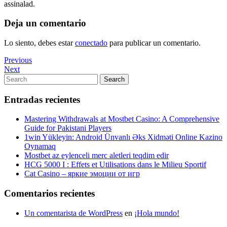
assinalad.
Deja un comentario
Lo siento, debes estar
conectado
para publicar un comentario.
Navegación
Previous
Previous
Post
Next
Next
de
Post
Search
Search
entradas
for:
Entradas recientes
Mastering Withdrawals at Mostbet Casino: A Comprehensive
Guide for Pakistani Players
1win Yükleyin: Android Ünvanlı Əks Xidməti Online Kazino
Oynamaq
Mostbet az eylenceli merc aletleri teqdim edir
HCG 5000 I : Effets et Utilisations dans le Milieu Sportif
Cat Casino – яркие эмоции от игр
Comentarios recientes
Un comentarista de WordPress
en
¡Hola mundo!