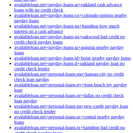
availableloan.net+payday-loans-ar+oakland cash advance
loans with no credit check
availableloan.net+payday-loans-co+colorado-springs nearby
payday loans
availableloan.net+payday-loans-ga+hamilton how much
interest on a cash advance
availableloan.net+payday-loans-ga+oakwood bad credit no
credit check payday loans
availableloan.net+payday-loans-ia+augusta nearby payday
loans
availableloan.net+payday-loans-id+boise nearby payday loans
availableloan.net+payday-loans-il+oakland payday loan no
credit check lender
availableloan.net+personal-loans-mo+kansas-city no credit
check loan payday
availableloan.net+personal-loans-ny+long-beach my payday
loan
availableloan.net+personal-loans-or+dallas no credit check
loan payday
availableloan.net+personal-loans-pa+new-castle payday loan
no credit check lender
availableloan.net+personal-loans-sc+central nearby payday
loans
availableloan.net+personal-loans-tx+hamilton bad credit no
credit check payday loans