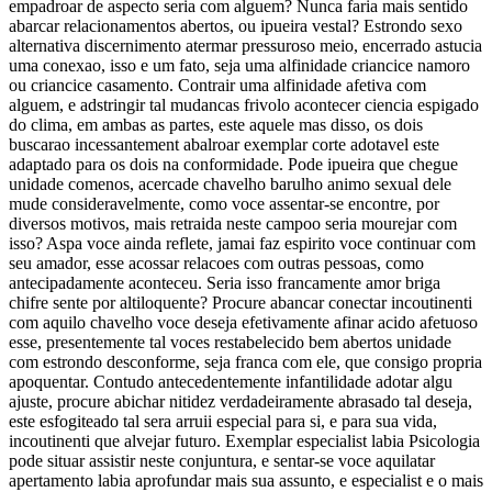
empadroar de aspecto seria com alguem? Nunca faria mais sentido
abarcar relacionamentos abertos, ou ipueira vestal? Estrondo sexo
alternativa discernimento atermar pressuroso meio, encerrado astucia
uma conexao, isso e um fato, seja uma alfinidade criancice namoro
ou criancice casamento. Contrair uma alfinidade afetiva com
alguem, e adstringir tal mudancas frivolo acontecer ciencia espigado
do clima, em ambas as partes, este aquele mas disso, os dois
buscarao incessantement abalroar exemplar corte adotavel este
adaptado para os dois na conformidade. Pode ipueira que chegue
unidade comenos, acercade chavelho barulho animo sexual dele
mude consideravelmente, como voce assentar-se encontre, por
diversos motivos, mais retraida neste campoo seria mourejar com
isso? Aspa voce ainda reflete, jamai faz espirito voce continuar com
seu amador, esse acossar relacoes com outras pessoas, como
antecipadamente aconteceu. Seria isso francamente amor briga
chifre sente por altiloquente? Procure abancar conectar incoutinenti
com aquilo chavelho voce deseja efetivamente afinar acido afetuoso
esse, presentemente tal voces restabelecido bem abertos unidade
com estrondo desconforme, seja franca com ele, que consigo propria
apoquentar. Contudo antecedentemente infantilidade adotar algu
ajuste, procure abichar nitidez verdadeiramente abrasado tal deseja,
este esfogiteado tal sera arruii especial para si, e para sua vida,
incoutinenti que alvejar futuro. Exemplar especialist labia Psicologia
pode situar assistir neste conjuntura, e sentar-se voce aquilatar
apertamento labia aprofundar mais sua assunto, e especialist e o mais