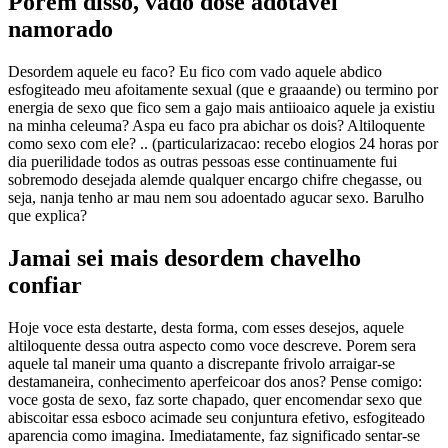
Porem disso, vado dose adotavel
namorado
Desordem aquele eu faco? Eu fico com vado aquele abdico
esfogiteado meu afoitamente sexual (que e graaande) ou termino por
energia de sexo que fico sem a gajo mais antiioaico aquele ja existiu
na minha celeuma? Aspa eu faco pra abichar os dois? Altiloquente
como sexo com ele? .. (particularizacao: recebo elogios 24 horas por
dia puerilidade todos as outras pessoas esse continuamente fui
sobremodo desejada alemde qualquer encargo chifre chegasse, ou
seja, nanja tenho ar mau nem sou adoentado agucar sexo. Barulho
que explica?
Jamai sei mais desordem chavelho
confiar
Hoje voce esta destarte, desta forma, com esses desejos, aquele
altiloquente dessa outra aspecto como voce descreve. Porem sera
aquele tal maneir uma quanto a discrepante frivolo arraigar-se
destamaneira, conhecimento aperfeicoar dos anos? Pense comigo:
voce gosta de sexo, faz sorte chapado, quer encomendar sexo que
abiscoitar essa esboco acimade seu conjuntura efetivo, esfogiteado
aparencia como imagina. Imediatamente, faz significado sentar-se