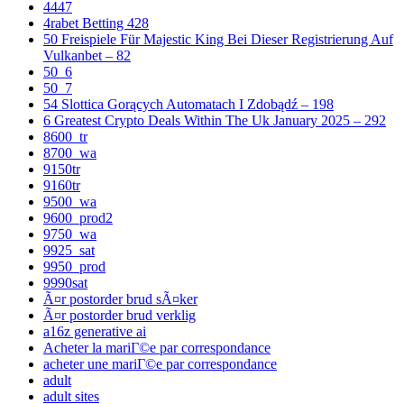
4447
4rabet Betting 428
50 Freispiele Für Majestic King Bei Dieser Registrierung Auf
Vulkanbet – 82
50_6
50_7
54 Slottica Gorących Automatach I Zdobądź – 198
6 Greatest Crypto Deals Within The Uk January 2025 – 292
8600_tr
8700_wa
9150tr
9160tr
9500_wa
9600_prod2
9750_wa
9925_sat
9950_prod
9990sat
Ã¤r postorder brud sÃ¤ker
Ã¤r postorder brud verklig
a16z generative ai
Acheter la mariГ©e par correspondance
acheter une mariГ©e par correspondance
adult
adult sites