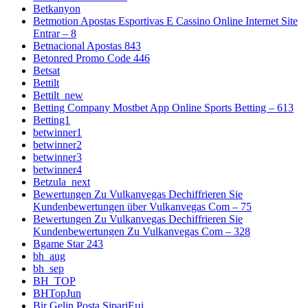
Betkanyon
Betmotion Apostas Esportivas E Cassino Online Internet Site
Entrar – 8
Betnacional Apostas 843
Betonred Promo Code 446
Betsat
Bettilt
Bettilt_new
Betting Company Mostbet App Online Sports Betting – 613
Betting1
betwinner1
betwinner2
betwinner3
betwinner4
Betzula_next
Bewertungen Zu Vulkanvegas Dechiffrieren Sie
Kundenbewertungen über Vulkanvegas Com – 75
Bewertungen Zu Vulkanvegas Dechiffrieren Sie
Kundenbewertungen Zu Vulkanvegas Com – 328
Bgame Star 243
bh_aug
bh_sep
BH_TOP
BHTopJun
Bir Gelin Posta SipariЕџi