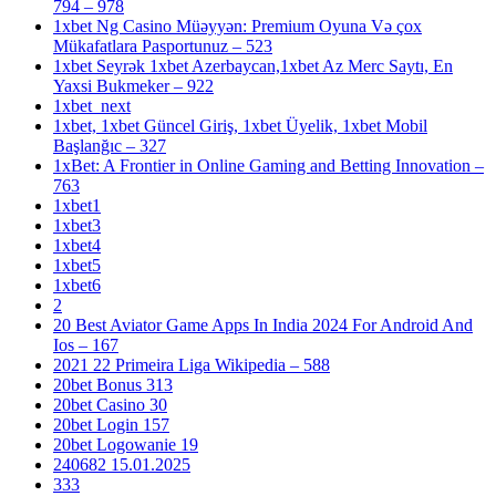
794 – 978
1xbet Ng Casino Müəyyən: Premium Oyuna Və çox
Mükafatlara Pasportunuz – 523
1xbet Seyrək 1xbet Azerbaycan,1xbet Az Merc Saytı, En
Yaxsi Bukmeker – 922
1xbet_next
1xbet, 1xbet Güncel Giriş, 1xbet Üyelik, 1xbet Mobil
Başlanğıc – 327
1xBet: A Frontier in Online Gaming and Betting Innovation –
763
1xbet1
1xbet3
1xbet4
1xbet5
1xbet6
2
20 Best Aviator Game Apps In India 2024 For Android And
Ios – 167
2021 22 Primeira Liga Wikipedia – 588
20bet Bonus 313
20bet Casino 30
20bet Login 157
20bet Logowanie 19
240682 15.01.2025
333