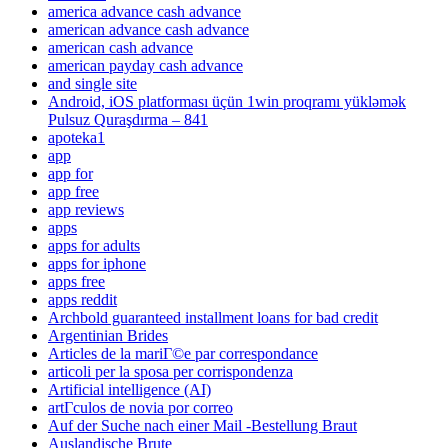
america advance cash advance
american advance cash advance
american cash advance
american payday cash advance
and single site
Android, iOS platforması üçün 1win proqramı yükləmək
Pulsuz Quraşdırma – 841
apoteka1
app
app for
app free
app reviews
apps
apps for adults
apps for iphone
apps free
apps reddit
Archbold guaranteed installment loans for bad credit
Argentinian Brides
Articles de la mariГ©e par correspondance
articoli per la sposa per corrispondenza
Artificial intelligence (AI)
artГ­culos de novia por correo
Auf der Suche nach einer Mail -Bestellung Braut
Auslandische Brute