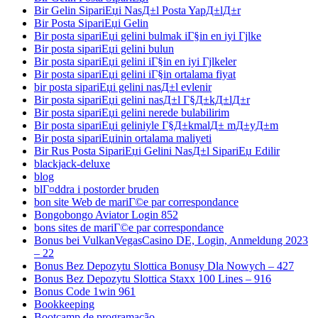
Bir Gelin SipariЕџi NasД±l Posta YapД±lД±r
Bir Posta SipariЕџi Gelin
Bir posta sipariЕџi gelini bulmak iГ§in en iyi Гјlke
Bir posta sipariЕџi gelini bulun
Bir posta sipariЕџi gelini iГ§in en iyi Гјlkeler
Bir posta sipariЕџi gelini iГ§in ortalama fiyat
bir posta sipariЕџi gelini nasД±l evlenir
Bir posta sipariЕџi gelini nasД±l Г§Д±kД±lД±r
Bir posta sipariЕџi gelini nerede bulabilirim
Bir posta sipariЕџi geliniyle Г§Д±kmalД± mД±yД±m
Bir posta sipariЕџinin ortalama maliyeti
Bir Rus Posta SipariЕџi Gelini NasД±l SipariЕџ Edilir
blackjack-deluxe
blog
blГ¤ddra i postorder bruden
bon site Web de mariГ©e par correspondance
Bongobongo Aviator Login 852
bons sites de mariГ©e par correspondance
Bonus bei VulkanVegasCasino DE, Login, Anmeldung 2023
– 22
Bonus Bez Depozytu Slottica Bonusy Dla Nowych – 427
Bonus Bez Depozytu Slottica Staxx 100 Lines – 916
Bonus Code 1win 961
Bookkeeping
Bootcamp de programação