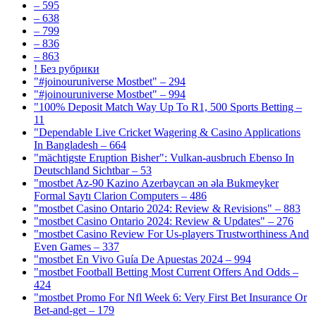
– 595
– 638
– 799
– 836
– 863
! Без рубрики
"#joinouruniverse Mostbet" – 294
"#joinouruniverse Mostbet" – 994
"100% Deposit Match Way Up To R1, 500 Sports Betting –
11
"Dependable Live Cricket Wagering & Casino Applications
In Bangladesh – 664
"mächtigste Eruption Bisher": Vulkan-ausbruch Ebenso In
Deutschland Sichtbar – 53
"mostbet Az-90 Kazino Azerbaycan ən əla Bukmeyker
Formal Saytı Clarion Computers – 486
"mostbet Casino Ontario 2024: Review & Revisions" – 883
"mostbet Casino Ontario 2024: Review & Updates" – 276
"mostbet Casino Review For Us-players Trustworthiness And
Even Games – 337
"mostbet En Vivo Guía De Apuestas 2024 – 994
"mostbet Football Betting Most Current Offers And Odds –
424
"mostbet Promo For Nfl Week 6: Very First Bet Insurance Or
Bet-and-get – 179