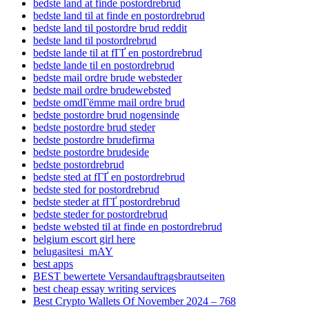
bedste land at finde postordrebrud
bedste land til at finde en postordrebrud
bedste land til postordre brud reddit
bedste land til postordrebrud
bedste lande til at fГҐ en postordrebrud
bedste lande til en postordrebrud
bedste mail ordre brude websteder
bedste mail ordre brudewebsted
bedste omdГёmme mail ordre brud
bedste postordre brud nogensinde
bedste postordre brud steder
bedste postordre brudefirma
bedste postordre brudeside
bedste postordrebrud
bedste sted at fГҐ en postordrebrud
bedste sted for postordrebrud
bedste steder at fГҐ postordrebrud
bedste steder for postordrebrud
bedste websted til at finde en postordrebrud
belgium escort girl here
belugasitesi_mAY
best apps
BEST bewertete Versandauftragsbrautseiten
best cheap essay writing services
Best Crypto Wallets Of November 2024 – 768