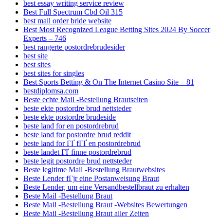
best essay writing service review
Best Full Spectrum Cbd Oil 315
best mail order bride website
Best Most Recognized League Betting Sites 2024 By Soccer
Experts – 746
best rangerte postordrebrudesider
best site
best sites
best sites for singles
Best Sports Betting & On The Internet Casino Site – 81
bestdiplomsa.com
Beste echte Mail -Bestellung Brautseiten
beste ekte postordre brud nettsteder
beste ekte postordre brudeside
beste land for en postordrebrud
beste land for postordre brud reddit
beste land for ГҐ fГҐ en postordrebrud
beste landet ГҐ finne postordrebrud
beste legit postordre brud nettsteder
Beste legitime Mail -Bestellung Brautwebsites
Beste Lender fГјr eine Postanweisung Braut
Beste Lender, um eine Versandbestellbraut zu erhalten
Beste Mail -Bestellung Braut
Beste Mail -Bestellung Braut -Websites Bewertungen
Beste Mail -Bestellung Braut aller Zeiten