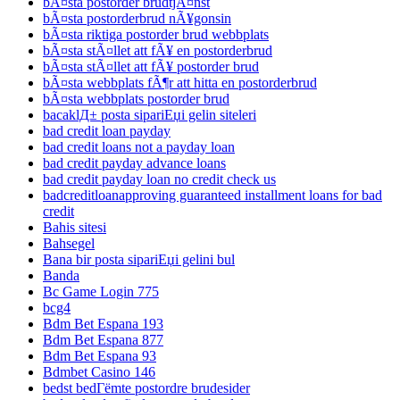
bÃ¤sta postorder brudtjÃ¤nst
bÃ¤sta postorderbrud nÃ¥gonsin
bÃ¤sta riktiga postorder brud webbplats
bÃ¤sta stÃ¤llet att fÃ¥ en postorderbrud
bÃ¤sta stÃ¤llet att fÃ¥ postorder brud
bÃ¤sta webbplats fÃ¶r att hitta en postorderbrud
bÃ¤sta webbplats postorder brud
bacaklД± posta sipariЕџi gelin siteleri
bad credit loan payday
bad credit loans not a payday loan
bad credit payday advance loans
bad credit payday loan no credit check us
badcreditloanapproving guaranteed installment loans for bad
credit
Bahis sitesi
Bahsegel
Bana bir posta sipariЕџi gelini bul
Banda
Bc Game Login 775
bcg4
Bdm Bet Espana 193
Bdm Bet Espana 877
Bdm Bet Espana 93
Bdmbet Casino 146
bedst bedГёmte postordre brudesider