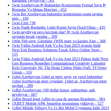
Başlanğıc Qeydiyyat – 301
1win Azərbaycan ᐉ Bukmeker Kontorunun Formal Saytı ᐉ
Bonuslar Və Idman Mərcləri – 652
1win Bet Azerbaycan bukmeker kontorunun rəsmi saytına
giriş – 100
1win Giris 738
1win Nadir Başlanğıc Linki Rəsmi Sayta Daxil Olma – 435
1win qeydiyyat necə keçmək olar? ᐉ 1win Azərbaycan
saytında hesab yaradın – 309
1Win Veb saytı, Güzgülər 1WIN mərc və kazino Aim – 368
1win Yüklə Android Apk Və Ios App 2023 əvəzsiz Indir
Next Enli Business Solutions Fazak Africa Online Store –
155
1win Yüklə Android Apk Və Ios App 2023 Pulsuz Indir Next
Gen Business Remedies Computational Creativity Labrador
Keio University Sfc Tập Đoàn Chứng Nhận Quốc Tế Origo
Group – 116
1xbet Azerbaycan,1xbet az merc saytı, en yaxsi bukmeker
1xbet Azerbaycan merc oyunlari, 1xbet az, Azerbaycan merc
saytlari – 289
1xBet Azərbaycan: 100 dollar bonus, tətbiqetmə, apk,
qeydiyyat – 667
1xBet Brazil legal 1xBet pt casa de apostas Brasileiro – 901
1XBET Mobile APK Smartfon proqramını yükləyin – 527
1xBet Mobile Vebsayt Və 1x Bet Mobil Uygulama Indir 2023