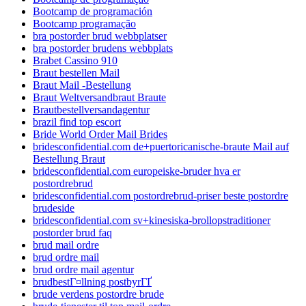
Bootcamp de programación
Bootcamp programação
bra postorder brud webbplatser
bra postorder brudens webbplats
Brabet Cassino 910
Braut bestellen Mail
Braut Mail -Bestellung
Braut Weltversandbraut Braute
Brautbestellversandagentur
brazil find top escort
Bride World Order Mail Brides
bridesconfidential.com de+puertoricanische-braute Mail auf
Bestellung Braut
bridesconfidential.com europeiske-bruder hva er
postordrebrud
bridesconfidential.com postordrebrud-priser beste postordre
brudeside
bridesconfidential.com sv+kinesiska-brollopstraditioner
postorder brud faq
brud mail ordre
brud ordre mail
brud ordre mail agentur
brudbestГ¤llning postbyrГҐ
brude verdens postordre brude