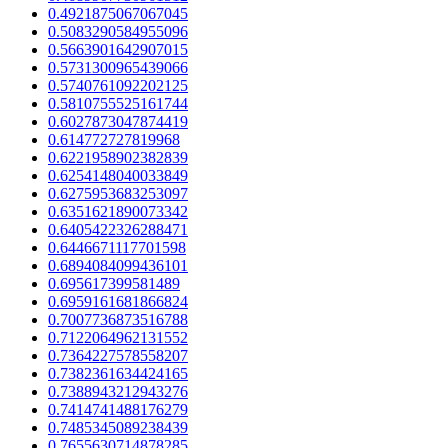
0.4921875067067045
0.5083290584955096
0.5663901642907015
0.5731300965439066
0.5740761092202125
0.5810755525161744
0.6027873047874419
0.614772727819968
0.6221958902382839
0.6254148040033849
0.6275953683253097
0.6351621890073342
0.6405422326288471
0.6446671117701598
0.6894084099436101
0.695617399581489
0.6959161681866824
0.7007736873516788
0.7122064962131552
0.7364227578558207
0.7382361634424165
0.7388943212943276
0.7414741488176279
0.7485345089238439
0.7655630714878285