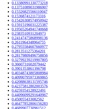
0.13380991330773218
0.13751089031986907
0.15326825566110047
0.1536874121173316
0.15426308574950942
0.15915196031225387
0.19565264941740668
0.2383510931204973
0.24147475868998136
0.2611964348964755
0.27955584607660977
0.2813511275364201
0.28179809496758856
0.32799239219907805
0.3660731602079442
0.3901353861396798
0.40348743805808984
0.40990795973369865
0.42088638131595746
0.42375812802003576
0.4259354128922491
0.44096099291640967
0.450055433082562
0.46477852806156283
0.4689907730961512