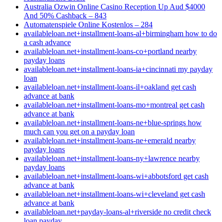
Australia Ozwin Online Casino Reception Up Aud $4000
And 50% Cashback – 843
Automatenspiele Online Kostenlos – 284
availableloan.net+installment-loans-al+birmingham how to do
a cash advance
availableloan.net+installment-loans-co+portland nearby
payday loans
availableloan.net+installment-loans-ia+cincinnati my payday
loan
availableloan.net+installment-loans-il+oakland get cash
advance at bank
availableloan.net+installment-loans-mo+montreal get cash
advance at bank
availableloan.net+installment-loans-ne+blue-springs how
much can you get on a payday loan
availableloan.net+installment-loans-ne+emerald nearby
payday loans
availableloan.net+installment-loans-ny+lawrence nearby
payday loans
availableloan.net+installment-loans-wi+abbotsford get cash
advance at bank
availableloan.net+installment-loans-wi+cleveland get cash
advance at bank
availableloan.net+payday-loans-al+riverside no credit check
loan payday