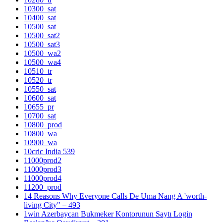
10300_sat
10400_sat
10500_sat
10500_sat2
10500_sat3
10500_wa2
10500_wa4
10510_tr
10520_tr
10550_sat
10600_sat
10655_pr
10700_sat
10800_prod
10800_wa
10900_wa
10cric India 539
11000prod2
11000prod3
11000prod4
11200_prod
14 Reasons Why Everyone Calls De Uma Nang A 'worth-
living City" – 493
1win Azerbaycan Bukmeker Kontorunun Saytı Login