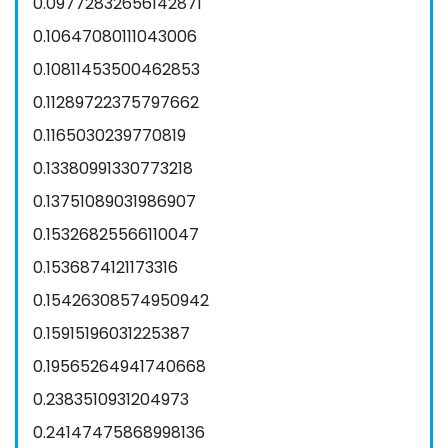
0.09772832656142871
0.10647080111043006
0.10811453500462853
0.11289722375797662
0.1165030239770819
0.13380991330773218
0.13751089031986907
0.15326825566110047
0.1536874121173316
0.15426308574950942
0.15915196031225387
0.19565264941740668
0.2383510931204973
0.24147475868998136