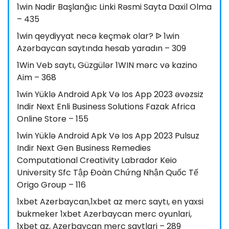
1win Nadir Başlanğıc Linki Rəsmi Sayta Daxil Olma
– 435
1win qeydiyyat necə keçmək olar? ᐉ 1win
Azərbaycan saytında hesab yaradın – 309
1Win Veb saytı, Güzgülər 1WIN mərc və kazino
Aim – 368
1win Yüklə Android Apk Və Ios App 2023 əvəzsiz
Indir Next Enli Business Solutions Fazak Africa
Online Store – 155
1win Yüklə Android Apk Və Ios App 2023 Pulsuz
Indir Next Gen Business Remedies
Computational Creativity Labrador Keio
University Sfc Tập Đoàn Chứng Nhận Quốc Tế
Origo Group – 116
1xbet Azerbaycan,1xbet az merc saytı, en yaxsi
bukmeker 1xbet Azerbaycan merc oyunlari,
1xbet az, Azerbaycan merc saytlari – 289