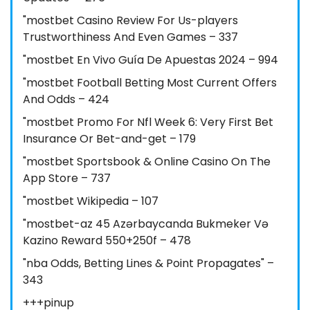
"mostbet Casino Review For Us-players
Trustworthiness And Even Games – 337
"mostbet En Vivo Guía De Apuestas 2024 – 994
"mostbet Football Betting Most Current Offers
And Odds – 424
"mostbet Promo For Nfl Week 6: Very First Bet
Insurance Or Bet-and-get – 179
"‎mostbet Sportsbook & Online Casino On The
App Store – 737
"mostbet Wikipedia – 107
"mostbet-az 45 Azərbaycanda Bukmeker Və
Kazino Reward 550+250f – 478
"nba Odds, Betting Lines & Point Propagates" –
343
+++pinup