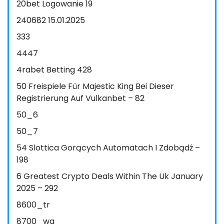
20bet Logowanie 19
240682 15.01.2025
333
4447
4rabet Betting 428
50 Freispiele Für Majestic King Bei Dieser
Registrierung Auf Vulkanbet – 82
50_6
50_7
54 Slottica Gorących Automatach I Zdobądź –
198
6 Greatest Crypto Deals Within The Uk January
2025 – 292
8600_tr
8700_wa