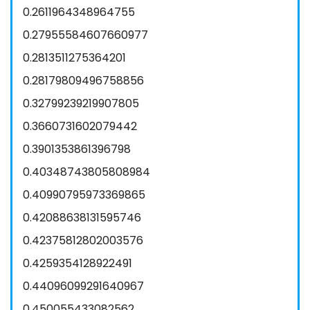
0.2611964348964755
0.27955584607660977
0.2813511275364201
0.28179809496758856
0.32799239219907805
0.3660731602079442
0.3901353861396798
0.40348743805808984
0.40990795973369865
0.42088638131595746
0.42375812802003576
0.4259354128922491
0.44096099291640967
0.450055433082562