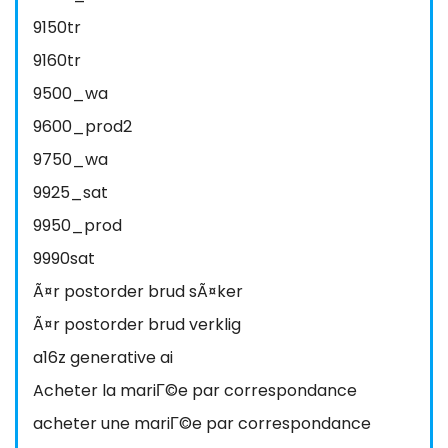
9150tr
9160tr
9500_wa
9600_prod2
9750_wa
9925_sat
9950_prod
9990sat
Ã¤r postorder brud sÃ¤ker
Ã¤r postorder brud verklig
a16z generative ai
Acheter la mariГ©e par correspondance
acheter une mariГ©e par correspondance