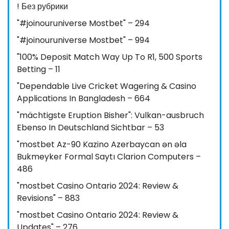
! Без рубрики
"#joinouruniverse Mostbet" – 294
"#joinouruniverse Mostbet" – 994
"100% Deposit Match Way Up To R1, 500 Sports
Betting – 11
"Dependable Live Cricket Wagering & Casino
Applications In Bangladesh – 664
"mächtigste Eruption Bisher": Vulkan-ausbruch
Ebenso In Deutschland Sichtbar – 53
"mostbet Az-90 Kazino Azerbaycan ən əla
Bukmeyker Formal Saytı Clarion Computers –
486
"mostbet Casino Ontario 2024: Review &
Revisions" – 883
"mostbet Casino Ontario 2024: Review &
Updates" – 276