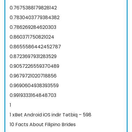
0.7675388179828142
0.7830403779384382
0.786269284620303
0.860371750821024
0.8655586442452787
0.8723697931283529
0.9057226559370489
0.9679721020718856
0.9690604938393559
0.9919333164848703
1
1 xBet Android iOS indir Tətbiq – 598
10 Facts About Filipino Brides