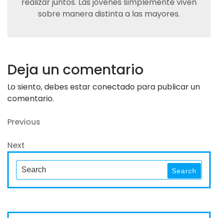
realizar juntos. Las jovenes simplemente viven
sobre manera distinta a las mayores.
Deja un comentario
Lo siento, debes estar
conectado
para publicar un
comentario.
Navegación
Previous
Previous
Post
de
Next
Next
entradas
Post
Search
Search
for: