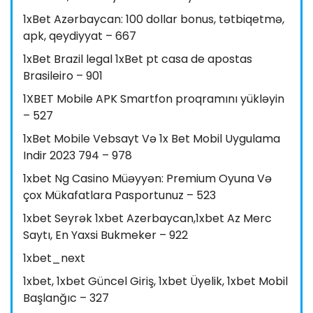
1xBet Azərbaycan: 100 dollar bonus, tətbiqetmə,
apk, qeydiyyat – 667
1xBet Brazil legal 1xBet pt casa de apostas
Brasileiro – 901
1XBET Mobile APK Smartfon proqramını yükləyin
– 527
1xBet Mobile Vebsayt Və 1x Bet Mobil Uygulama
Indir 2023 794 – 978
1xbet Ng Casino Müəyyən: Premium Oyuna Və
çox Mükafatlara Pasportunuz – 523
1xbet Seyrək 1xbet Azerbaycan,1xbet Az Merc
Saytı, En Yaxsi Bukmeker – 922
1xbet_next
1xbet, 1xbet Güncel Giriş, 1xbet Üyelik, 1xbet Mobil
Başlanğıc – 327