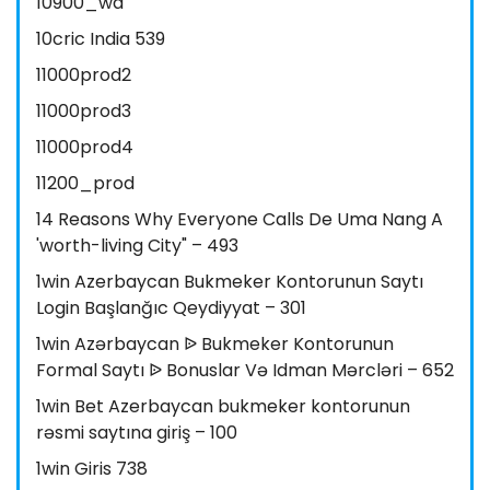
10900_wa
10cric India 539
11000prod2
11000prod3
11000prod4
11200_prod
14 Reasons Why Everyone Calls De Uma Nang A
'worth-living City" – 493
1win Azerbaycan Bukmeker Kontorunun Saytı
Login Başlanğıc Qeydiyyat – 301
1win Azərbaycan ᐉ Bukmeker Kontorunun
Formal Saytı ᐉ Bonuslar Və Idman Mərcləri – 652
1win Bet Azerbaycan bukmeker kontorunun
rəsmi saytına giriş – 100
1win Giris 738