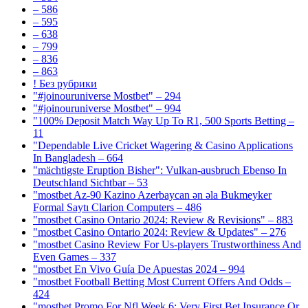
– 586
– 595
– 638
– 799
– 836
– 863
! Без рубрики
"#joinouruniverse Mostbet" – 294
"#joinouruniverse Mostbet" – 994
"100% Deposit Match Way Up To R1, 500 Sports Betting –
11
"Dependable Live Cricket Wagering & Casino Applications
In Bangladesh – 664
"mächtigste Eruption Bisher": Vulkan-ausbruch Ebenso In
Deutschland Sichtbar – 53
"mostbet Az-90 Kazino Azerbaycan ən əla Bukmeyker
Formal Saytı Clarion Computers – 486
"mostbet Casino Ontario 2024: Review & Revisions" – 883
"mostbet Casino Ontario 2024: Review & Updates" – 276
"mostbet Casino Review For Us-players Trustworthiness And
Even Games – 337
"mostbet En Vivo Guía De Apuestas 2024 – 994
"mostbet Football Betting Most Current Offers And Odds –
424
"mostbet Promo For Nfl Week 6: Very First Bet Insurance Or