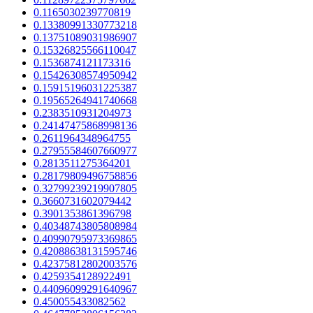
0.1165030239770819
0.13380991330773218
0.13751089031986907
0.15326825566110047
0.1536874121173316
0.15426308574950942
0.15915196031225387
0.19565264941740668
0.2383510931204973
0.24147475868998136
0.2611964348964755
0.27955584607660977
0.2813511275364201
0.28179809496758856
0.32799239219907805
0.3660731602079442
0.3901353861396798
0.40348743805808984
0.40990795973369865
0.42088638131595746
0.42375812802003576
0.4259354128922491
0.44096099291640967
0.450055433082562