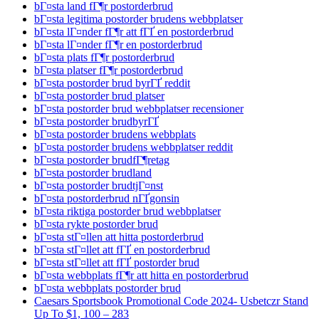
bГ¤sta land fГ¶r postorderbrud
bГ¤sta legitima postorder brudens webbplatser
bГ¤sta lГ¤nder fГ¶r att fГҐ en postorderbrud
bГ¤sta lГ¤nder fГ¶r en postorderbrud
bГ¤sta plats fГ¶r postorderbrud
bГ¤sta platser fГ¶r postorderbrud
bГ¤sta postorder brud byrГҐ reddit
bГ¤sta postorder brud platser
bГ¤sta postorder brud webbplatser recensioner
bГ¤sta postorder brudbyrГҐ
bГ¤sta postorder brudens webbplats
bГ¤sta postorder brudens webbplatser reddit
bГ¤sta postorder brudfГ¶retag
bГ¤sta postorder brudland
bГ¤sta postorder brudtjГ¤nst
bГ¤sta postorderbrud nГҐgonsin
bГ¤sta riktiga postorder brud webbplatser
bГ¤sta rykte postorder brud
bГ¤sta stГ¤llen att hitta postorderbrud
bГ¤sta stГ¤llet att fГҐ en postorderbrud
bГ¤sta stГ¤llet att fГҐ postorder brud
bГ¤sta webbplats fГ¶r att hitta en postorderbrud
bГ¤sta webbplats postorder brud
Caesars Sportsbook Promotional Code 2024- Usbetczr Stand
Up To $1, 100 – 283