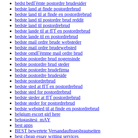
bedst bedГёmte postordre brudesider
bedste land at finde postordrebrud
bedste land til at finde en postordrebrud
bedste land til postordre brud reddit
bedste land til postordrebrud
bedste lande til at fГҐ en postordrebrud
bedste lande til en postordrebrud
bedste mail ordre brude websteder
bedste mail ordre brudewebsted
bedste omdГёmme mail ordre brud
bedste postordre brud nogensinde
bedste postordre brud steder
bedste postordre brudefirma
bedste postordre brudeside
bedste postordrebrud
bedste sted at fГҐ en postordrebrud
bedste sted for postordrebrud
bedste steder at fГҐ postordrebrud
bedste steder for postordrebrud
bedste websted til at finde en postordrebrud
belgium escort girl here
belugasitesi_mAY
best apps
BEST bewertete Versandauftragsbrautseiten
best cheap essay writing services