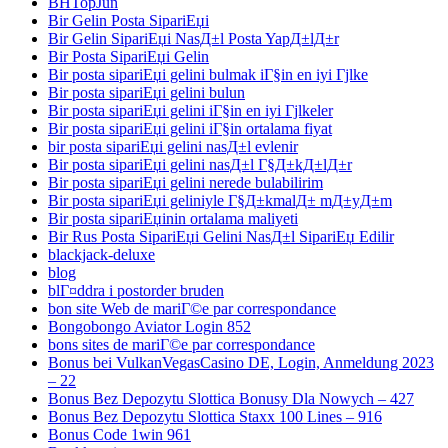
BHTopJun
Bir Gelin Posta SipariЕџi
Bir Gelin SipariЕџi NasД±l Posta YapД±lД±r
Bir Posta SipariЕџi Gelin
Bir posta sipariЕџi gelini bulmak iГ§in en iyi Гјlke
Bir posta sipariЕџi gelini bulun
Bir posta sipariЕџi gelini iГ§in en iyi Гјlkeler
Bir posta sipariЕџi gelini iГ§in ortalama fiyat
bir posta sipariЕџi gelini nasД±l evlenir
Bir posta sipariЕџi gelini nasД±l Г§Д±kД±lД±r
Bir posta sipariЕџi gelini nerede bulabilirim
Bir posta sipariЕџi geliniyle Г§Д±kmalД± mД±yД±m
Bir posta sipariЕџinin ortalama maliyeti
Bir Rus Posta SipariЕџi Gelini NasД±l SipariЕџ Edilir
blackjack-deluxe
blog
blГ¤ddra i postorder bruden
bon site Web de mariГ©e par correspondance
Bongobongo Aviator Login 852
bons sites de mariГ©e par correspondance
Bonus bei VulkanVegasCasino DE, Login, Anmeldung 2023
– 22
Bonus Bez Depozytu Slottica Bonusy Dla Nowych – 427
Bonus Bez Depozytu Slottica Staxx 100 Lines – 916
Bonus Code 1win 961