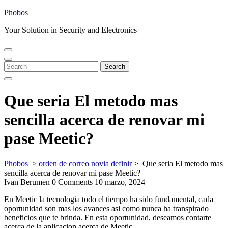
Skip
Phobos
to
Your Solution in Security and Electronics
content
Open
Close
Menu
Menu
Search
Search
for:
Que seri­a El metodo mas
sencilla acerca de renovar mi
pase Meetic?
Phobos
>
orden de correo novia definir
>
Que seri­a El metodo mas
sencilla acerca de renovar mi pase Meetic?
Ivan Berumen
0 Comments
10 marzo, 2024
En Meetic la tecnologia todo el tiempo ha sido fundamental, cada
oportunidad son mas los avances asi­ como nunca ha transpirado
beneficios que te brinda. En esta oportunidad, deseamos contarte
acerca de la aplicacion acerca de Meetic.