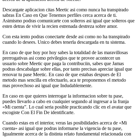
Descargate aplicacion citas Meetic asi como nunca ha transpirado
sabras En Caso en Que Tenemos perfiles cerca acerca de ti.
Asimismo podras comunicarte con solteros asi igual que solteros que
esten detras de vivir la recien estrenada destreza sobre amor.
Con esta iento podras conectarte desde asi como no ha transpirado
cuando lo desees. Unico debes tenerla descargada en tu sistema.
En caso de que hoy por hoy sabes la totalidad de las maravillosas
prerrogativas asi como privilegios que te provee acontecer un
usuario sobre Meetic que paga la contribuciin, sabes que Jamas
podras descabalgar sobre ellas, por tanto precisas apreciar igual que
renovar tu pase Meetic. En caso de que estabas despues de El
metodo mas sencilla en efectuarlo, aca te proponemos el metodo
mas provechoso asi igual que Indudablemente.
En caso en que quieres interrogar la informacion sobre tu pase,
puedes llevarlo a cabo en cualquier segundo al ingresar a la franja
«Mi cuenta”. Lo cual seria posible practicando clic en el avatar que
escogiste Con El Fin De identificarte.
Cuando estas en el interior, veras las posibilidades acerca de «Mi
cuenta» asi igual que podras informarse la vigencia de tu pase,
Igualmente acerca de la distinta relato fundamental relacionada con