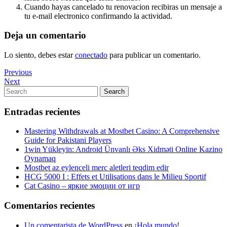
Cuando hayas cancelado tu renovacion recibiras un mensaje a
tu e-mail electronico confirmando la actividad.
Deja un comentario
Lo siento, debes estar
conectado
para publicar un comentario.
Navegación
Previous
Previous
Post
Next
Next
de
Post
Search
Search
entradas
for:
Entradas recientes
Mastering Withdrawals at Mostbet Casino: A Comprehensive
Guide for Pakistani Players
1win Yükleyin: Android Ünvanlı Əks Xidməti Online Kazino
Oynamaq
Mostbet az eylenceli merc aletleri teqdim edir
HCG 5000 I : Effets et Utilisations dans le Milieu Sportif
Cat Casino – яркие эмоции от игр
Comentarios recientes
Un comentarista de WordPress
en
¡Hola mundo!