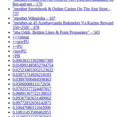
Bet-and-get – 179
"‎mostbet Sportsbook & Online Casino On The App Store –
737
"mostbet Wikipedia – 107
"mostbet-az 45 Azərbaycanda Bukmeker Və Kazino Reward
550+250f – 478
"nba Odds, Betting Lines & Point Propagates" – 343
+++pinup
++novPU
++PU
+novPU
+PB
0.006381133929867389
0.018991485852794754
0.025234653032123022
0.02871714926218183
0.03897690464508463
0.05060088111172656
0.07025577324407817
0.08891307722138653
0.09367583631489962
0.09772832656142871
0.10647080111043006
0.10811453500462853
0.11289722375797662