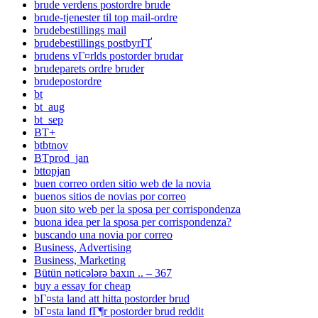
brude verdens postordre brude
brude-tjenester til top mail-ordre
brudebestillings mail
brudebestillings postbyrГҐ
brudens vГ¤rlds postorder brudar
brudeparets ordre bruder
brudepostordre
bt
bt_aug
bt_sep
BT+
btbtnov
BTprod_jan
bttopjan
buen correo orden sitio web de la novia
buenos sitios de novias por correo
buon sito web per la sposa per corrispondenza
buona idea per la sposa per corrispondenza?
buscando una novia por correo
Business, Advertising
Business, Marketing
Bütün nəticələrə baxın .. – 367
buy a essay for cheap
bГ¤sta land att hitta postorder brud
bГ¤sta land fГ¶r postorder brud reddit