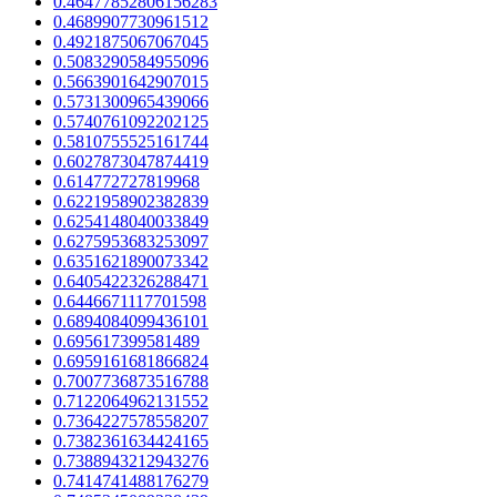
0.46477852806156283
0.4689907730961512
0.4921875067067045
0.5083290584955096
0.5663901642907015
0.5731300965439066
0.5740761092202125
0.5810755525161744
0.6027873047874419
0.614772727819968
0.6221958902382839
0.6254148040033849
0.6275953683253097
0.6351621890073342
0.6405422326288471
0.6446671117701598
0.6894084099436101
0.695617399581489
0.6959161681866824
0.7007736873516788
0.7122064962131552
0.7364227578558207
0.7382361634424165
0.7388943212943276
0.7414741488176279