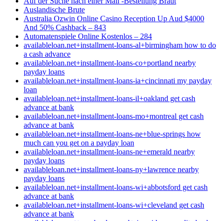
Auf der Suche nach einer Mail -Bestellung Braut
Auslandische Brute
Australia Ozwin Online Casino Reception Up Aud $4000
And 50% Cashback – 843
Automatenspiele Online Kostenlos – 284
availableloan.net+installment-loans-al+birmingham how to do
a cash advance
availableloan.net+installment-loans-co+portland nearby
payday loans
availableloan.net+installment-loans-ia+cincinnati my payday
loan
availableloan.net+installment-loans-il+oakland get cash
advance at bank
availableloan.net+installment-loans-mo+montreal get cash
advance at bank
availableloan.net+installment-loans-ne+blue-springs how
much can you get on a payday loan
availableloan.net+installment-loans-ne+emerald nearby
payday loans
availableloan.net+installment-loans-ny+lawrence nearby
payday loans
availableloan.net+installment-loans-wi+abbotsford get cash
advance at bank
availableloan.net+installment-loans-wi+cleveland get cash
advance at bank