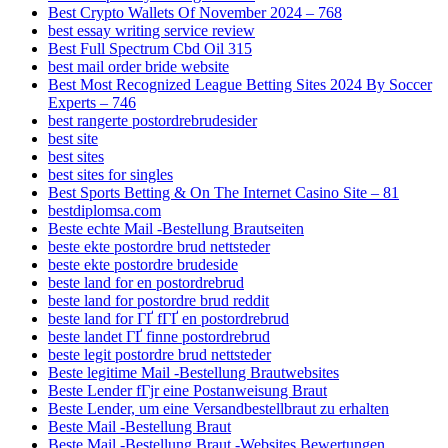
Best Crypto Wallets Of November 2024 – 768
best essay writing service review
Best Full Spectrum Cbd Oil 315
best mail order bride website
Best Most Recognized League Betting Sites 2024 By Soccer
Experts – 746
best rangerte postordrebrudesider
best site
best sites
best sites for singles
Best Sports Betting & On The Internet Casino Site – 81
bestdiplomsa.com
Beste echte Mail -Bestellung Brautseiten
beste ekte postordre brud nettsteder
beste ekte postordre brudeside
beste land for en postordrebrud
beste land for postordre brud reddit
beste land for ГҐ fГҐ en postordrebrud
beste landet ГҐ finne postordrebrud
beste legit postordre brud nettsteder
Beste legitime Mail -Bestellung Brautwebsites
Beste Lender fГјr eine Postanweisung Braut
Beste Lender, um eine Versandbestellbraut zu erhalten
Beste Mail -Bestellung Braut
Beste Mail -Bestellung Braut -Websites Bewertungen