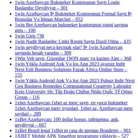
1win Azerbaycan Bukmeker Kontorunun Saytı Login
Başlanğıc Qeydiyyat – 301
1win Azərbaycan ᐉ Bukmeker Kontorunun Formal Saytı ᐉ
Bonuslar Və Idman Mərcləri – 652
1win Bet Azerbaycan bukmeker kontorunun rəsmi saytına
giriş – 100
1win Giris 738
1win Nadir Başlanğıc Linki Rəsmi Sayta Daxil Olma – 435
1win qeydiyyat necə keçmək olar? ᐉ 1win Azərbaycan
saytında hesab yaradın – 309
1Win Veb saytı, Güzgülər 1WIN mərc və kazino Aim – 368
1win Yüklə Android Apk Və Ios App 2023 əvəzsiz Indir
Next Enli Business Solutions Fazak Africa Online Store –
155
1win Yüklə Android Apk Və Ios App 2023 Pulsuz Indir Next
Gen Business Remedies Computational Creativity Labrador
Keio University Sfc Tập Đoàn Chứng Nhận Quốc Tế Origo
Group – 116
1xbet Azerbaycan,1xbet az merc saytı, en yaxsi bukmeker
1xbet Azerbaycan merc oyunlari, 1xbet az, Azerbaycan merc
saytlari – 289
1xBet Azərbaycan: 100 dollar bonus, tətbiqetmə, apk,
qeydiyyat – 667
1xBet Brazil legal 1xBet pt casa de apostas Brasileiro – 901
1XBET Mobile APK Smartfon proqramını yükləyin – 527