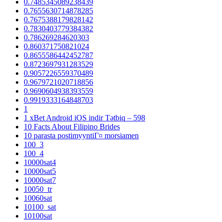
0.7485345089238439
0.7655630714878285
0.7675388179828142
0.7830403779384382
0.786269284620303
0.860371750821024
0.8655586442452787
0.8723697931283529
0.9057226559370489
0.9679721020718856
0.9690604938393559
0.9919333164848703
1
1 xBet Android iOS indir Tətbiq – 598
10 Facts About Filipino Brides
10 parasta postimyyntiГ¤ morsiamen
100_3
100_4
10000sat4
10000sat5
10000sat7
10050_tr
10060sat
10100_sat
10100sat