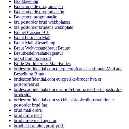
Bookkeeping
Bootcamp de programação
Bootcamp de programación
Bootcamp programação
bra postorder brud webbplatser
bra postorder brudens webbplats
Brabet Cassino 910
Braut bestellen Mail
Braut Mail -Bestellung
Braut Weltversandbraut Braute
Brautbestellversandagentur
brazil find top escort
Bride World Order Mail Brides
bridesconfidential.com de+puertoricanische-braute Mail auf
Bestellung Braut
bridesconfidential.com europeiske-bruder hva er
postordrebrud
bridesconfidential.com postordrebrud-priser beste postordre
brudeside
bridesconfidential.com sv+kinesiska-brollopstraditioner
postorder brud faq
brud mail ordre
brud ordre mail
brud ordre mail agentur
brudbestГ¤llning postbyrГҐ