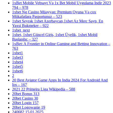
1xBet Mobile Vebsayt Və 1x Bet Mobil Uygulama Indir 2023
794 – 978
1xbet Ng Casino Müəyyən: Premium Oyuna Və çox
Mükafatlara Pasportunuz – 523
1xbet Seyrək 1xbet Azerbaycan,1xbet Az Merc Saytı, En
Yaxsi Bukmeker – 922
1xbet_next
1xbet, 1xbet Güncel Giriş, 1xbet Üyelik, 1xbet Mobil
Başlanğıc – 327
1xBet: A Frontier in Online Gaming and Betting Innovation –
763
1xbet1
1xbet3
1xbet4
1xbet5
1xbet6
2
20 Best Aviator Game Apps In India 2024 For Android And
Ios – 167
2021 22 Primeira Liga Wikipedia – 588
20bet Bonus 313
20bet Casino 30
20bet Login 157
20bet Logowanie 19
240682 15.01.2025