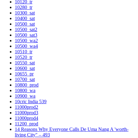
10120_tr
10280_tr
10300_sat
10400_sat
10500_sat
10500_sat2
10500_sat3
10500_wa2
10500_wa4
10510_tr
10520_tr
10550_sat
10600_sat
10655_pr
10700_sat
10800_prod
10800_wa
10900_wa
10cric India 539
11000prod2
11000prod3
11000prod4
11200_prod
14 Reasons Why Everyone Calls De Uma Nang A 'worth-
living City" – 493