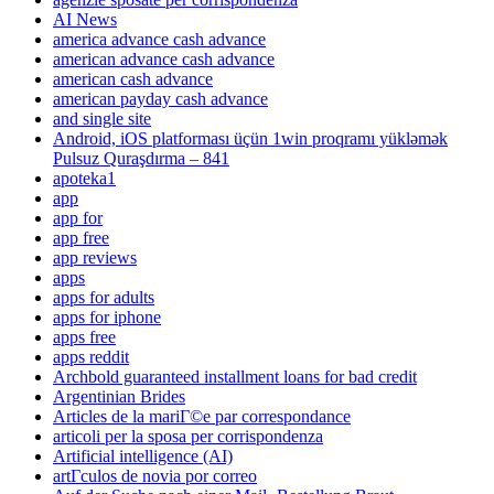
AI News
america advance cash advance
american advance cash advance
american cash advance
american payday cash advance
and single site
Android, iOS platforması üçün 1win proqramı yükləmək
Pulsuz Quraşdırma – 841
apoteka1
app
app for
app free
app reviews
apps
apps for adults
apps for iphone
apps free
apps reddit
Archbold guaranteed installment loans for bad credit
Argentinian Brides
Articles de la mariГ©e par correspondance
articoli per la sposa per corrispondenza
Artificial intelligence (AI)
artГ­culos de novia por correo