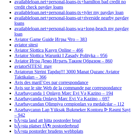
availableloan.net+personal-loans-tx+hamilton bad credit no
credit check payday loans
availableloan.net+personal-loans-tx+tyler my payday loan
availableloan.net+personal-loans-ut+riverside nearby payday
loans
availableloan.net+personal-loans-wa+long-beach my payday
loan
Aviator Game Guide Игры Что – 383
aviator sitesi
Aviator Slottica Kasyn Online – 466
Aviator Slottica Warunki I Zasady Polityka – 956
Aviator Игра Демо Играть Таким Образом – 860
aviatorSITESI_may
Aviatorun Sirrini Tapdıq!!! 3000 Manat Qazanc Aviator
Taktikaları – 366
Avis des mariГ©es par correspondance
Avis sur le site Web de la commande par correspondance
Azərbaycanda 1 Onlayn Mərc Evi Və Kazino – 194
Azərbaycanda Onlayn Mərc Evi Və Kazino – 697
Azərbaycandan Olimpiya çempionları və medalçılar – 112
Azərbaycanın Lap Yüksək Bukmeker Kontoru ᐉ Rəsmi Sayt
– 942
bÃ¤sta land att hitta postorder brud
bÃ¤sta platser fÃ¶r postorderbrud
bÃ¤sta postorder brudens webbplats