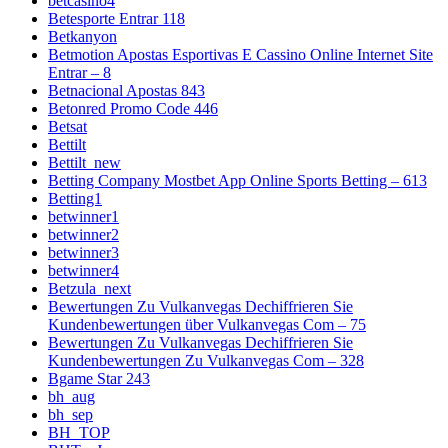
betcasino4
Betesporte Entrar 118
Betkanyon
Betmotion Apostas Esportivas E Cassino Online Internet Site
Entrar – 8
Betnacional Apostas 843
Betonred Promo Code 446
Betsat
Bettilt
Bettilt_new
Betting Company Mostbet App Online Sports Betting – 613
Betting1
betwinner1
betwinner2
betwinner3
betwinner4
Betzula_next
Bewertungen Zu Vulkanvegas Dechiffrieren Sie
Kundenbewertungen über Vulkanvegas Com – 75
Bewertungen Zu Vulkanvegas Dechiffrieren Sie
Kundenbewertungen Zu Vulkanvegas Com – 328
Bgame Star 243
bh_aug
bh_sep
BH_TOP