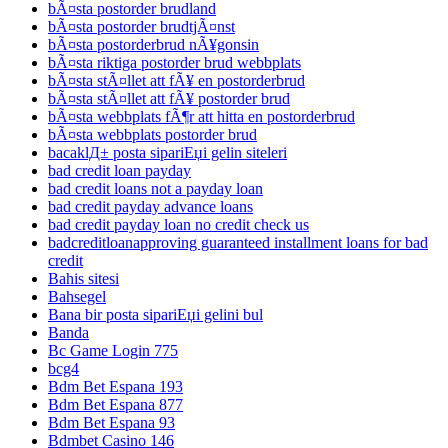
bÃ¤sta postorder brudland
bÃ¤sta postorder brudtjÃ¤nst
bÃ¤sta postorderbrud nÃ¥gonsin
bÃ¤sta riktiga postorder brud webbplats
bÃ¤sta stÃ¤llet att fÃ¥ en postorderbrud
bÃ¤sta stÃ¤llet att fÃ¥ postorder brud
bÃ¤sta webbplats fÃ¶r att hitta en postorderbrud
bÃ¤sta webbplats postorder brud
bacaklД± posta sipariЕџi gelin siteleri
bad credit loan payday
bad credit loans not a payday loan
bad credit payday advance loans
bad credit payday loan no credit check us
badcreditloanapproving guaranteed installment loans for bad
credit
Bahis sitesi
Bahsegel
Bana bir posta sipariЕџi gelini bul
Banda
Bc Game Login 775
bcg4
Bdm Bet Espana 193
Bdm Bet Espana 877
Bdm Bet Espana 93
Bdmbet Casino 146