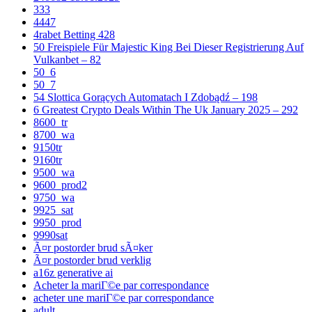
333
4447
4rabet Betting 428
50 Freispiele Für Majestic King Bei Dieser Registrierung Auf
Vulkanbet – 82
50_6
50_7
54 Slottica Gorących Automatach I Zdobądź – 198
6 Greatest Crypto Deals Within The Uk January 2025 – 292
8600_tr
8700_wa
9150tr
9160tr
9500_wa
9600_prod2
9750_wa
9925_sat
9950_prod
9990sat
Ã¤r postorder brud sÃ¤ker
Ã¤r postorder brud verklig
a16z generative ai
Acheter la mariГ©e par correspondance
acheter une mariГ©e par correspondance
adult