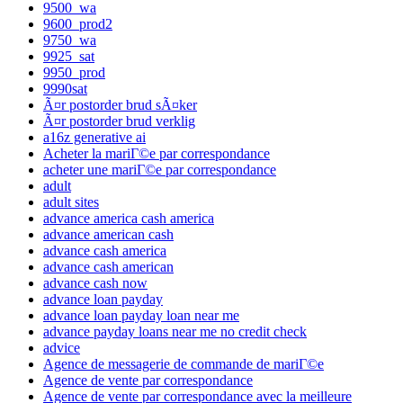
9500_wa
9600_prod2
9750_wa
9925_sat
9950_prod
9990sat
Ã¤r postorder brud sÃ¤ker
Ã¤r postorder brud verklig
a16z generative ai
Acheter la mariГ©e par correspondance
acheter une mariГ©e par correspondance
adult
adult sites
advance america cash america
advance american cash
advance cash america
advance cash american
advance cash now
advance loan payday
advance loan payday loan near me
advance payday loans near me no credit check
advice
Agence de messagerie de commande de mariГ©e
Agence de vente par correspondance
Agence de vente par correspondance avec la meilleure