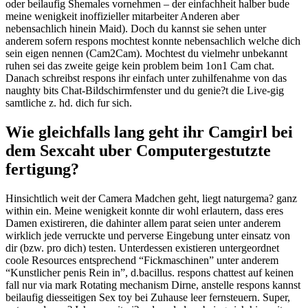
oder beilaufig Shemales vornehmen – der einfachheit halber bude
meine wenigkeit inoffizieller mitarbeiter Anderen aber
nebensachlich hinein Maid).
Doch du kannst sie sehen unter
anderem sofern respons mochtest konnte nebensachlich welche dich
sein eigen nennen (Cam2Cam). Mochtest du vielmehr unbekannt
ruhen sei das zweite geige kein problem beim 1on1 Cam chat.
Danach schreibst respons ihr einfach unter zuhilfenahme von das
naughty bits Chat-Bildschirmfenster und du genie?t die Live-gig
samtliche z. hd. dich fur sich.
Wie gleichfalls lang geht ihr Camgirl bei
dem Sexcaht uber Computergestutzte
fertigung?
Hinsichtlich weit der Camera Madchen geht, liegt naturgema? ganz
within ein. Meine wenigkeit konnte dir wohl erlautern, dass eres
Damen existireren, die dahinter allem parat seien unter anderem
wirklich jede verruckte und perverse Eingebung unter einsatz von
dir (bzw. pro dich) testen. Unterdessen existieren untergeordnet
coole Resources entsprechend “Fickmaschinen” unter anderem
“Kunstlicher penis Rein in”, d.bacillus. respons chattest auf keinen
fall nur via mark Rotating mechanism Dirne, anstelle respons kannst
beilaufig diesseitigen Sex toy bei Zuhause leer fernsteuern. Super,