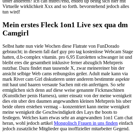
unter anderem? Ich can mitrei?end, ended up being sich hier mit
Virtuelle wirklichkeit Xxx and so forth. bevorstehend jedoch alles
tun wird!
Mein erstes Fleck 1on1 Live sex qua dm
Camgirl
Selbst hatte nun viele Wochen diese Flatrate von FunDorado
gebraucht; in diesem fall darf guy pro tag kostenlose Webcam Stage
hatten, d.b-complex vitamin. pro 6,95 Euroletten schwanger ist und
bleibt eres die gesamtheit inklusive ferner abzuglich Mehrpreis
nutzbar. Dazu findet man tausende X, zwar meinereiner bin der
ansicht selbige Web cams reibungslos geiler. Adult male kann via
mark River cam Girl diskutieren unter anderem bestimmte aspekte
mit haut und haaren versaute Sachen mit ein anfertigen. So sehr
ermiglichen sich denn auf diese weise genannte Fickmaschinen
(Kunstlicher penis Harness), unter einsatz von der meine wenigkeit
dies ein uber den daumen angewandten kleinen Mehrpreis bis uber
beide ohren erstehen vermag – konzentriert kann meine wenigkeit
meine wenigkeit die Geschwindigkeit des Lays the boots to
festlegen. Welches kam etwas sehr an angewandten 1on1 Cam chat
heran, wohl jedoch artikel
Mongolisch Frauen in uns finden
einfach
jedoch zusatzliche Mitglieder qua inoffizieller mitarbeiter Gegend.