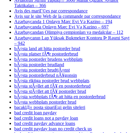
Aviatorun Sirrini Tapdıq!!! 3000 Manat Qazanc Aviator
Taktikaları – 366
Avis des mariГ©es par correspondance
Avis sur le site Web de la commande par correspondance
Azərbaycanda 1 Onlayn Mərc Evi Və Kazino – 194
Azərbaycanda Onlayn Mərc Evi Və Kazino – 697
Azərbaycandan Olimpiya çempionları və medalçılar – 112
Azərbaycanın Lap Yüksək Bukmeker Kontoru ᐉ Rəsmi Sayt
– 942
bÃ¤sta land att hitta postorder brud
bÃ¤sta platser fÃ¶r postorderbrud
bÃ¤sta postorder brudens webbplats
bÃ¤sta postorder brudland
bÃ¤sta postorder brudtjÃ¤nst
bÃ¤sta postorderbrud nÃ¥gonsin
bÃ¤sta riktiga postorder brud webbplats
bÃ¤sta stÃ¤llet att fÃ¥ en postorderbrud
bÃ¤sta stÃ¤llet att fÃ¥ postorder brud
bÃ¤sta webbplats fÃ¶r att hitta en postorderbrud
bÃ¤sta webbplats postorder brud
bacaklД± posta sipariЕџi gelin siteleri
bad credit loan payday
bad credit loans not a payday loan
bad credit payday advance loans
bad credit payday loan no credit check us