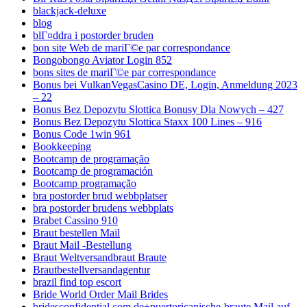
blackjack-deluxe
blog
blГ¤ddra i postorder bruden
bon site Web de mariГ©e par correspondance
Bongobongo Aviator Login 852
bons sites de mariГ©e par correspondance
Bonus bei VulkanVegasCasino DE, Login, Anmeldung 2023
– 22
Bonus Bez Depozytu Slottica Bonusy Dla Nowych – 427
Bonus Bez Depozytu Slottica Staxx 100 Lines – 916
Bonus Code 1win 961
Bookkeeping
Bootcamp de programação
Bootcamp de programación
Bootcamp programação
bra postorder brud webbplatser
bra postorder brudens webbplats
Brabet Cassino 910
Braut bestellen Mail
Braut Mail -Bestellung
Braut Weltversandbraut Braute
Brautbestellversandagentur
brazil find top escort
Bride World Order Mail Brides
bridesconfidential.com de+puertoricanische-braute Mail auf