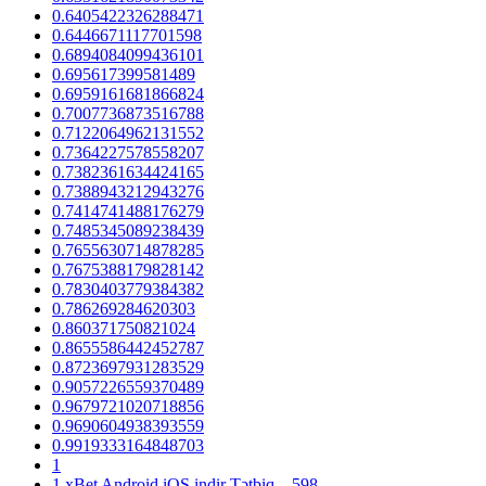
0.6405422326288471
0.6446671117701598
0.6894084099436101
0.695617399581489
0.6959161681866824
0.7007736873516788
0.7122064962131552
0.7364227578558207
0.7382361634424165
0.7388943212943276
0.7414741488176279
0.7485345089238439
0.7655630714878285
0.7675388179828142
0.7830403779384382
0.786269284620303
0.860371750821024
0.8655586442452787
0.8723697931283529
0.9057226559370489
0.9679721020718856
0.9690604938393559
0.9919333164848703
1
1 xBet Android iOS indir Tətbiq – 598