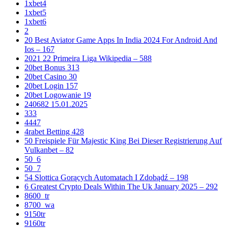
1xbet4
1xbet5
1xbet6
2
20 Best Aviator Game Apps In India 2024 For Android And
Ios – 167
2021 22 Primeira Liga Wikipedia – 588
20bet Bonus 313
20bet Casino 30
20bet Login 157
20bet Logowanie 19
240682 15.01.2025
333
4447
4rabet Betting 428
50 Freispiele Für Majestic King Bei Dieser Registrierung Auf
Vulkanbet – 82
50_6
50_7
54 Slottica Gorących Automatach I Zdobądź – 198
6 Greatest Crypto Deals Within The Uk January 2025 – 292
8600_tr
8700_wa
9150tr
9160tr