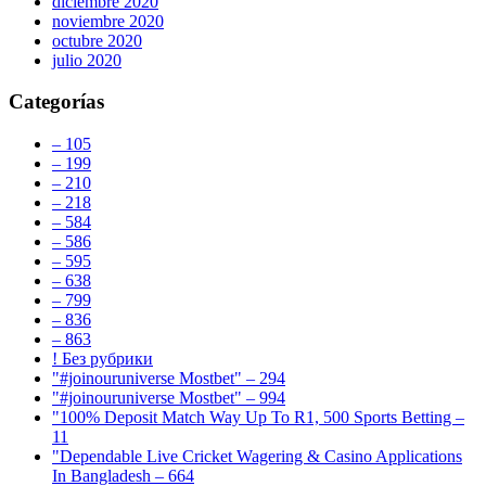
diciembre 2020
noviembre 2020
octubre 2020
julio 2020
Categorías
– 105
– 199
– 210
– 218
– 584
– 586
– 595
– 638
– 799
– 836
– 863
! Без рубрики
"#joinouruniverse Mostbet" – 294
"#joinouruniverse Mostbet" – 994
"100% Deposit Match Way Up To R1, 500 Sports Betting –
11
"Dependable Live Cricket Wagering & Casino Applications
In Bangladesh – 664