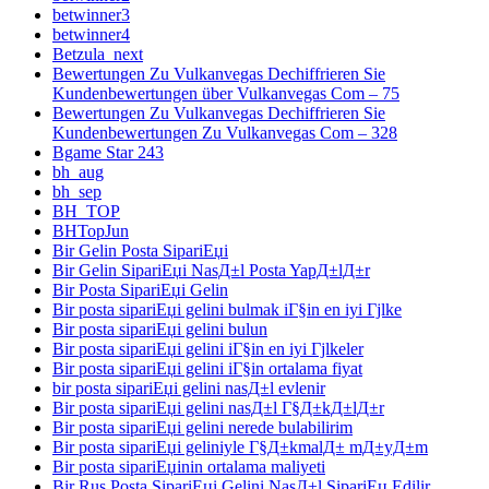
betwinner3
betwinner4
Betzula_next
Bewertungen Zu Vulkanvegas Dechiffrieren Sie
Kundenbewertungen über Vulkanvegas Com – 75
Bewertungen Zu Vulkanvegas Dechiffrieren Sie
Kundenbewertungen Zu Vulkanvegas Com – 328
Bgame Star 243
bh_aug
bh_sep
BH_TOP
BHTopJun
Bir Gelin Posta SipariЕџi
Bir Gelin SipariЕџi NasД±l Posta YapД±lД±r
Bir Posta SipariЕџi Gelin
Bir posta sipariЕџi gelini bulmak iГ§in en iyi Гјlke
Bir posta sipariЕџi gelini bulun
Bir posta sipariЕџi gelini iГ§in en iyi Гјlkeler
Bir posta sipariЕџi gelini iГ§in ortalama fiyat
bir posta sipariЕџi gelini nasД±l evlenir
Bir posta sipariЕџi gelini nasД±l Г§Д±kД±lД±r
Bir posta sipariЕџi gelini nerede bulabilirim
Bir posta sipariЕџi geliniyle Г§Д±kmalД± mД±yД±m
Bir posta sipariЕџinin ortalama maliyeti
Bir Rus Posta SipariЕџi Gelini NasД±l SipariЕџ Edilir