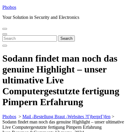
Skip
Phobos
to
Your Solution in Security and Electronics
content
Open
Close
Menu
Menu
Search
Search
for:
Sodann findet man noch das
genuine Highlight – unser
ultimative Live
Computergestutzte fertigung
Pimpern Erfahrung
Phobos
>
Mail -Bestellung Braut -Websites ?ГјberprГјfen
>
Sodann findet man noch das genuine Highlight – unser ultimative
Live Computergestutzte fertigung Pimpern Erfahrung