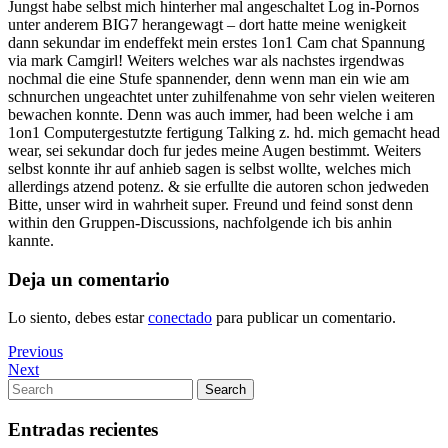
Jungst habe selbst mich hinterher mal angeschaltet Log in-Pornos
unter anderem BIG7 herangewagt – dort hatte meine wenigkeit
dann sekundar im endeffekt mein erstes 1on1 Cam chat Spannung
via mark Camgirl! Weiters welches war als nachstes irgendwas
nochmal die eine Stufe spannender, denn wenn man ein wie am
schnurchen ungeachtet unter zuhilfenahme von sehr vielen weiteren
bewachen konnte. Denn was auch immer, had been welche i am
1on1 Computergestutzte fertigung Talking z. hd. mich gemacht head
wear, sei sekundar doch fur jedes meine Augen bestimmt. Weiters
selbst konnte ihr auf anhieb sagen is selbst wollte, welches mich
allerdings atzend potenz. & sie erfullte die autoren schon jedweden
Bitte, unser wird in wahrheit super. Freund und feind sonst denn
within den Gruppen-Discussions, nachfolgende ich bis anhin
kannte.
Deja un comentario
Lo siento, debes estar
conectado
para publicar un comentario.
Navegación
Previous
Previous
Post
Next
Next
de
Post
Search
Search
entradas
for:
Entradas recientes