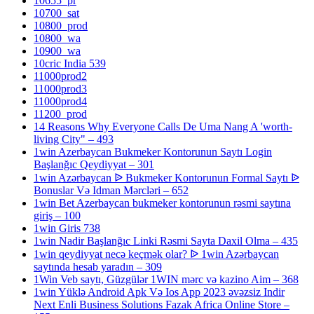
10655_pr
10700_sat
10800_prod
10800_wa
10900_wa
10cric India 539
11000prod2
11000prod3
11000prod4
11200_prod
14 Reasons Why Everyone Calls De Uma Nang A 'worth-
living City" – 493
1win Azerbaycan Bukmeker Kontorunun Saytı Login
Başlanğıc Qeydiyyat – 301
1win Azərbaycan ᐉ Bukmeker Kontorunun Formal Saytı ᐉ
Bonuslar Və Idman Mərcləri – 652
1win Bet Azerbaycan bukmeker kontorunun rəsmi saytına
giriş – 100
1win Giris 738
1win Nadir Başlanğıc Linki Rəsmi Sayta Daxil Olma – 435
1win qeydiyyat necə keçmək olar? ᐉ 1win Azərbaycan
saytında hesab yaradın – 309
1Win Veb saytı, Güzgülər 1WIN mərc və kazino Aim – 368
1win Yüklə Android Apk Və Ios App 2023 əvəzsiz Indir
Next Enli Business Solutions Fazak Africa Online Store –