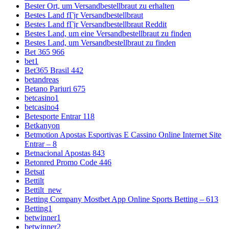
Bester Ort, um Versandbestellbraut zu erhalten
Bestes Land fГјr Versandbestellbraut
Bestes Land fГјr Versandbestellbraut Reddit
Bestes Land, um eine Versandbestellbraut zu finden
Bestes Land, um Versandbestellbraut zu finden
Bet 365 966
bet1
Bet365 Brasil 442
betandreas
Betano Pariuri 675
betcasino1
betcasino4
Betesporte Entrar 118
Betkanyon
Betmotion Apostas Esportivas E Cassino Online Internet Site
Entrar – 8
Betnacional Apostas 843
Betonred Promo Code 446
Betsat
Bettilt
Bettilt_new
Betting Company Mostbet App Online Sports Betting – 613
Betting1
betwinner1
betwinner2