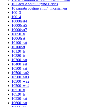
10 Facts About Filipino Brides
10 parasta postimyyntiГ¤ morsiamen
100_3
100_4
10000sat4
10000sat5
10000sat7
10050_tr
10060sat
10100_sat
10100sat
10120_tr
10280_tr
10300_sat
10400_sat
10500_sat
10500_sat2
10500_sat3
10500_wa2
10500_wa4
10510_tr
10520_tr
10550_sat
10600_sat