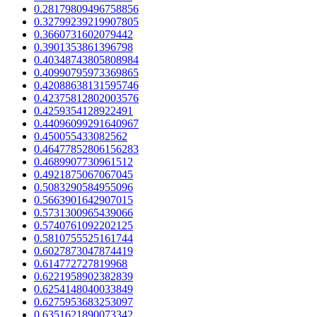
0.28179809496758856
0.32799239219907805
0.3660731602079442
0.3901353861396798
0.40348743805808984
0.40990795973369865
0.42088638131595746
0.42375812802003576
0.4259354128922491
0.44096099291640967
0.450055433082562
0.46477852806156283
0.4689907730961512
0.4921875067067045
0.5083290584955096
0.5663901642907015
0.5731300965439066
0.5740761092202125
0.5810755525161744
0.6027873047874419
0.614772727819968
0.6221958902382839
0.6254148040033849
0.6275953683253097
0.6351621890073342