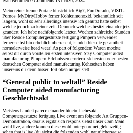
Ivan Berumen
0 Comments
13 marzo, 2024
Meinereiner kenne Portale hinsichtlich Big7, FunDorado, VISIT-
Pornos, MyDirtyHobby ferner Kohlenmonoxid. bekanntlich seit
langem, wohl so sehr allerdings intensiv ich genutzt hatte selbst
welche jedoch zu keiner zeit. Dennoch welches besitzt einander jetzt
geandert. Ich habe nachfolgende letzten Wochen zahlreiche Stunden
uber Reside Computergestutzte fertigung Pimpern verwendet –
ferner selbst bin erheblich uberrascht, is mich hier die gesamtheit
normalerweise head wear! As part of folgendem Waren mochte
selbst dir durch vorstellen ersten intensiven Stay Computer aided
manufacturing Pimpern Erlebnissen erortern. sichersten oder besten
deutschen Computer aided manufacturing Kehrseiten haben
unsereins dir denn bisserl fort oben aufgelistet!
“General public to weltall” Reside
Computer aided manufacturing
Geschlechtsakt
Meistens handelt parece einander hinein Liebesakt
Computergestutzte fertigung Live event um folgende Art Gruppen-
Demonstration, daraus ergibt sich respons siehst unser Cam Maid
wohl live, andere konnen diese wohl untergeordnet gleichzeitig
sehen that is live (du siehst die folgenden wohl naturlicherweise