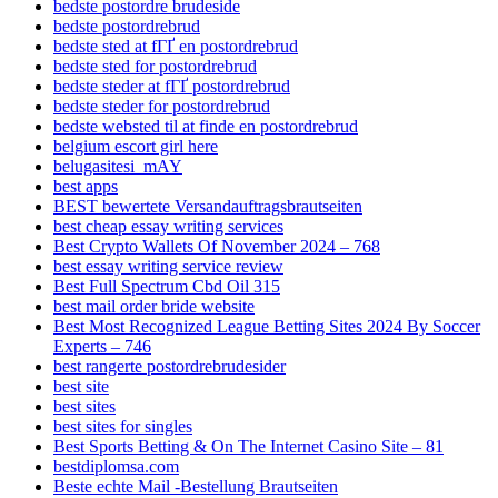
bedste postordre brudeside
bedste postordrebrud
bedste sted at fГҐ en postordrebrud
bedste sted for postordrebrud
bedste steder at fГҐ postordrebrud
bedste steder for postordrebrud
bedste websted til at finde en postordrebrud
belgium escort girl here
belugasitesi_mAY
best apps
BEST bewertete Versandauftragsbrautseiten
best cheap essay writing services
Best Crypto Wallets Of November 2024 – 768
best essay writing service review
Best Full Spectrum Cbd Oil 315
best mail order bride website
Best Most Recognized League Betting Sites 2024 By Soccer
Experts – 746
best rangerte postordrebrudesider
best site
best sites
best sites for singles
Best Sports Betting & On The Internet Casino Site – 81
bestdiplomsa.com
Beste echte Mail -Bestellung Brautseiten