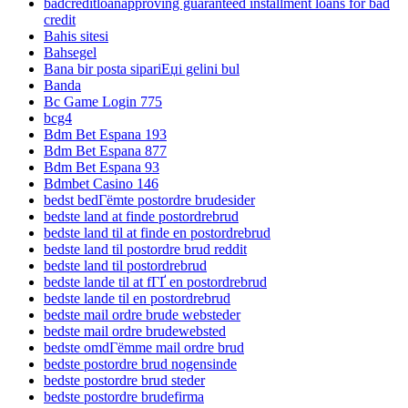
badcreditloanapproving guaranteed installment loans for bad
credit
Bahis sitesi
Bahsegel
Bana bir posta sipariЕџi gelini bul
Banda
Bc Game Login 775
bcg4
Bdm Bet Espana 193
Bdm Bet Espana 877
Bdm Bet Espana 93
Bdmbet Casino 146
bedst bedГёmte postordre brudesider
bedste land at finde postordrebrud
bedste land til at finde en postordrebrud
bedste land til postordre brud reddit
bedste land til postordrebrud
bedste lande til at fГҐ en postordrebrud
bedste lande til en postordrebrud
bedste mail ordre brude websteder
bedste mail ordre brudewebsted
bedste omdГёmme mail ordre brud
bedste postordre brud nogensinde
bedste postordre brud steder
bedste postordre brudefirma