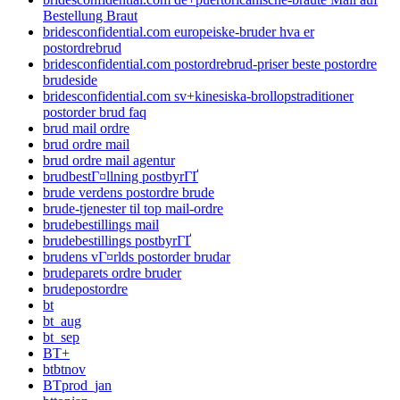
Bestellung Braut
bridesconfidential.com europeiske-bruder hva er
postordrebrud
bridesconfidential.com postordrebrud-priser beste postordre
brudeside
bridesconfidential.com sv+kinesiska-brollopstraditioner
postorder brud faq
brud mail ordre
brud ordre mail
brud ordre mail agentur
brudbestГ¤llning postbyrГҐ
brude verdens postordre brude
brude-tjenester til top mail-ordre
brudebestillings mail
brudebestillings postbyrГҐ
brudens vГ¤rlds postorder brudar
brudeparets ordre bruder
brudepostordre
bt
bt_aug
bt_sep
BT+
btbtnov
BTprod_jan