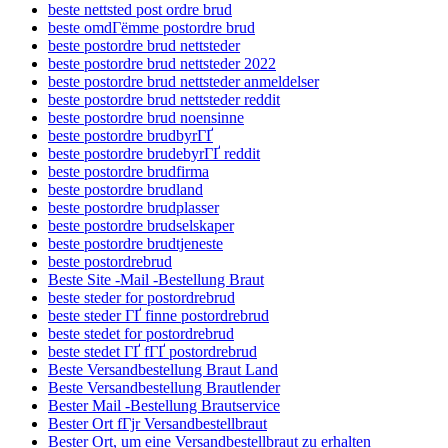
beste nettsted post ordre brud
beste omdГёmme postordre brud
beste postordre brud nettsteder
beste postordre brud nettsteder 2022
beste postordre brud nettsteder anmeldelser
beste postordre brud nettsteder reddit
beste postordre brud noensinne
beste postordre brudbyrГҐ
beste postordre brudebyrГҐ reddit
beste postordre brudfirma
beste postordre brudland
beste postordre brudplasser
beste postordre brudselskaper
beste postordre brudtjeneste
beste postordrebrud
Beste Site -Mail -Bestellung Braut
beste steder for postordrebrud
beste steder ГҐ finne postordrebrud
beste stedet for postordrebrud
beste stedet ГҐ fГҐ postordrebrud
Beste Versandbestellung Braut Land
Beste Versandbestellung Brautlender
Bester Mail -Bestellung Brautservice
Bester Ort fГјr Versandbestellbraut
Bester Ort, um eine Versandbestellbraut zu erhalten