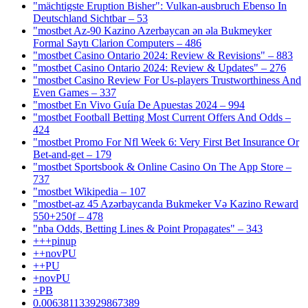
"mächtigste Eruption Bisher": Vulkan-ausbruch Ebenso In
Deutschland Sichtbar – 53
"mostbet Az-90 Kazino Azerbaycan ən əla Bukmeyker
Formal Saytı Clarion Computers – 486
"mostbet Casino Ontario 2024: Review & Revisions" – 883
"mostbet Casino Ontario 2024: Review & Updates" – 276
"mostbet Casino Review For Us-players Trustworthiness And
Even Games – 337
"mostbet En Vivo Guía De Apuestas 2024 – 994
"mostbet Football Betting Most Current Offers And Odds –
424
"mostbet Promo For Nfl Week 6: Very First Bet Insurance Or
Bet-and-get – 179
"‎mostbet Sportsbook & Online Casino On The App Store –
737
"mostbet Wikipedia – 107
"mostbet-az 45 Azərbaycanda Bukmeker Və Kazino Reward
550+250f – 478
"nba Odds, Betting Lines & Point Propagates" – 343
+++pinup
++novPU
++PU
+novPU
+PB
0.006381133929867389