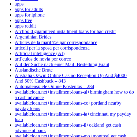
apps
apps for adults
apps for iphone
apps free
apps reddit
Archbold guaranteed installment loans for bad credit
Argentinian Brides
Articles de la mariГ©e par correspondance
articoli per la sposa per corrispondenza
Artificial intelligence (AI)
artГ­culos de novia por correo
Auf der Suche nach einer Mail -Bestellung Braut
Auslandische Brute
Australia Ozwin Online Casino Reception Up Aud $4000
And 50% Cashback – 843
Automatenspiele Online Kostenlos – 284
availableloan.net+installment-loans-al+birmingham how to do
a cash advance
availableloan.net+installment-loans-co+portland nearby
payday loans
availableloan.net+installment-loans-ia+cincinnati my payday
loan
availableloan.net+installment-loans-il+oakland get cash
advance at bank
availableloan.net+installment-loans-mo+montreal get cash