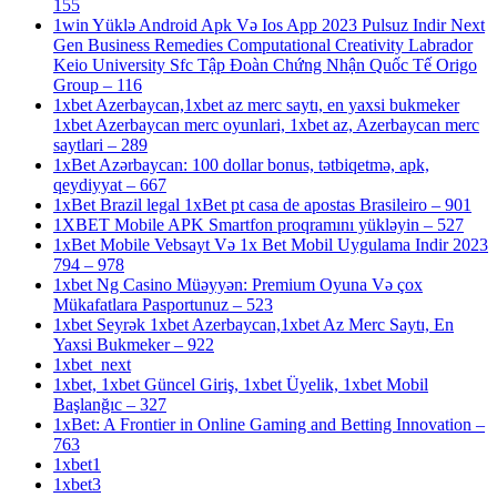
155
1win Yüklə Android Apk Və Ios App 2023 Pulsuz Indir Next
Gen Business Remedies Computational Creativity Labrador
Keio University Sfc Tập Đoàn Chứng Nhận Quốc Tế Origo
Group – 116
1xbet Azerbaycan,1xbet az merc saytı, en yaxsi bukmeker
1xbet Azerbaycan merc oyunlari, 1xbet az, Azerbaycan merc
saytlari – 289
1xBet Azərbaycan: 100 dollar bonus, tətbiqetmə, apk,
qeydiyyat – 667
1xBet Brazil legal 1xBet pt casa de apostas Brasileiro – 901
1XBET Mobile APK Smartfon proqramını yükləyin – 527
1xBet Mobile Vebsayt Və 1x Bet Mobil Uygulama Indir 2023
794 – 978
1xbet Ng Casino Müəyyən: Premium Oyuna Və çox
Mükafatlara Pasportunuz – 523
1xbet Seyrək 1xbet Azerbaycan,1xbet Az Merc Saytı, En
Yaxsi Bukmeker – 922
1xbet_next
1xbet, 1xbet Güncel Giriş, 1xbet Üyelik, 1xbet Mobil
Başlanğıc – 327
1xBet: A Frontier in Online Gaming and Betting Innovation –
763
1xbet1
1xbet3