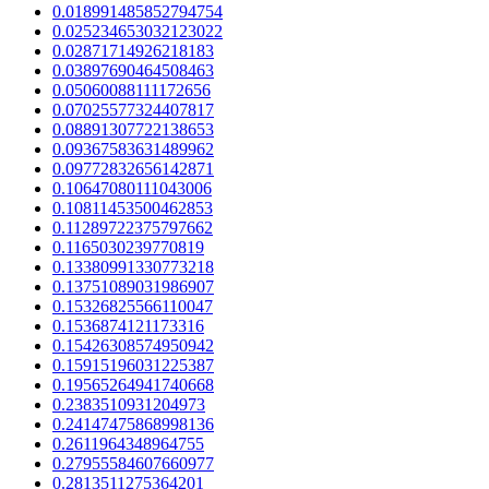
0.018991485852794754
0.025234653032123022
0.02871714926218183
0.03897690464508463
0.05060088111172656
0.07025577324407817
0.08891307722138653
0.09367583631489962
0.09772832656142871
0.10647080111043006
0.10811453500462853
0.11289722375797662
0.1165030239770819
0.13380991330773218
0.13751089031986907
0.15326825566110047
0.1536874121173316
0.15426308574950942
0.15915196031225387
0.19565264941740668
0.2383510931204973
0.24147475868998136
0.2611964348964755
0.27955584607660977
0.2813511275364201