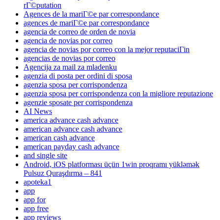
rГ©putation
Agences de la mariГ©e par correspondance
agences de mariГ©e par correspondance
agencia de correo de orden de novia
agencia de novias por correo
agencia de novias por correo con la mejor reputaciГіn
agencias de novias por correo
Agencija za mail za mladenku
agenzia di posta per ordini di sposa
agenzia sposa per corrispondenza
agenzia sposa per corrispondenza con la migliore reputazione
agenzie sposate per corrispondenza
AI News
america advance cash advance
american advance cash advance
american cash advance
american payday cash advance
and single site
Android, iOS platforması üçün 1win proqramı yükləmək
Pulsuz Quraşdırma – 841
apoteka1
app
app for
app free
app reviews