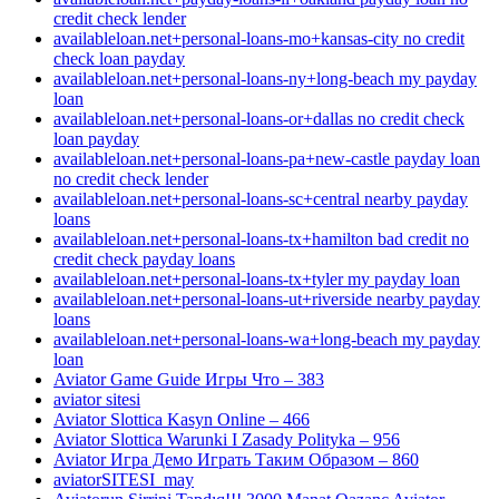
credit check lender
availableloan.net+personal-loans-mo+kansas-city no credit
check loan payday
availableloan.net+personal-loans-ny+long-beach my payday
loan
availableloan.net+personal-loans-or+dallas no credit check
loan payday
availableloan.net+personal-loans-pa+new-castle payday loan
no credit check lender
availableloan.net+personal-loans-sc+central nearby payday
loans
availableloan.net+personal-loans-tx+hamilton bad credit no
credit check payday loans
availableloan.net+personal-loans-tx+tyler my payday loan
availableloan.net+personal-loans-ut+riverside nearby payday
loans
availableloan.net+personal-loans-wa+long-beach my payday
loan
Aviator Game Guide Игры Что – 383
aviator sitesi
Aviator Slottica Kasyn Online – 466
Aviator Slottica Warunki I Zasady Polityka – 956
Aviator Игра Демо Играть Таким Образом – 860
aviatorSITESI_may