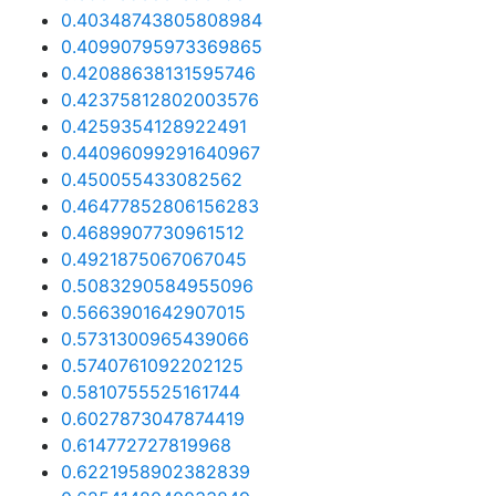
0.40348743805808984
0.40990795973369865
0.42088638131595746
0.42375812802003576
0.4259354128922491
0.44096099291640967
0.450055433082562
0.46477852806156283
0.4689907730961512
0.4921875067067045
0.5083290584955096
0.5663901642907015
0.5731300965439066
0.5740761092202125
0.5810755525161744
0.6027873047874419
0.614772727819968
0.6221958902382839