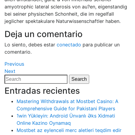
amyotrophic lateral sclerosis von au?en, eigenstandig
bei seiner physischen Schonheit, die im regelfall
jeglicher spektakulare Naturwissenschaftler haben.
Deja un comentario
Lo siento, debes estar
conectado
para publicar un
comentario.
Navegación
Previous
Previous
Post
Next
Next
de
Post
Search
Search
entradas
for:
Entradas recientes
Mastering Withdrawals at Mostbet Casino: A
Comprehensive Guide for Pakistani Players
1win Yükleyin: Android Ünvanlı Əks Xidməti
Online Kazino Oynamaq
Mostbet az eylenceli merc aletleri teqdim edir