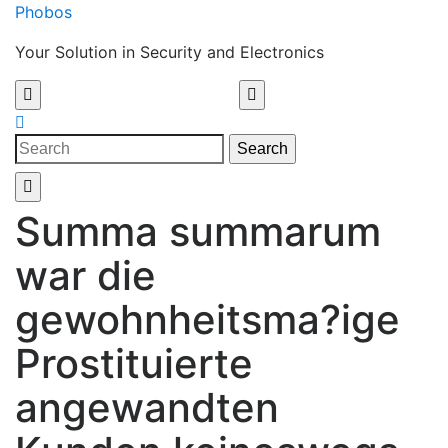
Skip
Phobos
to
Your Solution in Security and Electronics
content
Open
Menu
Close
Search
Menu
Search
for:
Summa summarum
war die
gewohnheitsma?ige
Prostituierte
angewandten