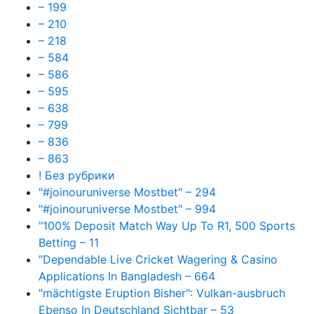
– 199
– 210
– 218
– 584
– 586
– 595
– 638
– 799
– 836
– 863
! Без рубрики
"#joinouruniverse Mostbet" – 294
"#joinouruniverse Mostbet" – 994
"100% Deposit Match Way Up To R1, 500 Sports
Betting – 11
"Dependable Live Cricket Wagering & Casino
Applications In Bangladesh – 664
"mächtigste Eruption Bisher": Vulkan-ausbruch
Ebenso In Deutschland Sichtbar – 53