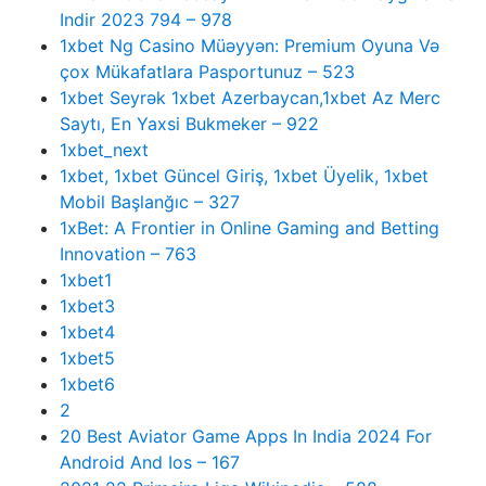
Indir 2023 794 – 978
1xbet Ng Casino Müəyyən: Premium Oyuna Və
çox Mükafatlara Pasportunuz – 523
1xbet Seyrək 1xbet Azerbaycan,1xbet Az Merc
Saytı, En Yaxsi Bukmeker – 922
1xbet_next
1xbet, 1xbet Güncel Giriş, 1xbet Üyelik, 1xbet
Mobil Başlanğıc – 327
1xBet: A Frontier in Online Gaming and Betting
Innovation – 763
1xbet1
1xbet3
1xbet4
1xbet5
1xbet6
2
20 Best Aviator Game Apps In India 2024 For
Android And Ios – 167