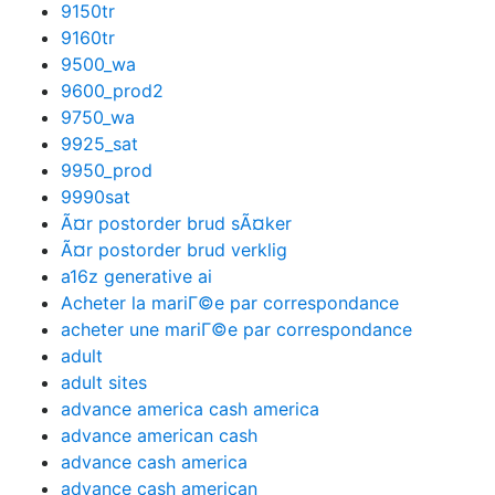
9150tr
9160tr
9500_wa
9600_prod2
9750_wa
9925_sat
9950_prod
9990sat
Ã¤r postorder brud sÃ¤ker
Ã¤r postorder brud verklig
a16z generative ai
Acheter la mariГ©e par correspondance
acheter une mariГ©e par correspondance
adult
adult sites
advance america cash america
advance american cash
advance cash america
advance cash american