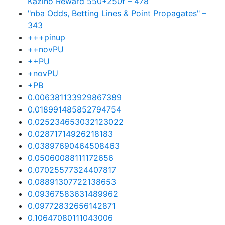
Kazino Reward 550+250f – 478
"nba Odds, Betting Lines & Point Propagates" –
343
+++pinup
++novPU
++PU
+novPU
+PB
0.006381133929867389
0.018991485852794754
0.025234653032123022
0.02871714926218183
0.03897690464508463
0.05060088111172656
0.07025577324407817
0.08891307722138653
0.09367583631489962
0.09772832656142871
0.10647080111043006