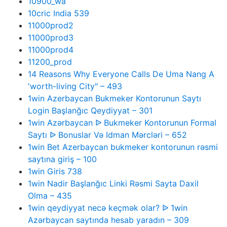
10900_wa
10cric India 539
11000prod2
11000prod3
11000prod4
11200_prod
14 Reasons Why Everyone Calls De Uma Nang A
'worth-living City" – 493
1win Azerbaycan Bukmeker Kontorunun Saytı
Login Başlanğıc Qeydiyyat – 301
1win Azərbaycan ᐉ Bukmeker Kontorunun Formal
Saytı ᐉ Bonuslar Və Idman Mərcləri – 652
1win Bet Azerbaycan bukmeker kontorunun rəsmi
saytına giriş – 100
1win Giris 738
1win Nadir Başlanğıc Linki Rəsmi Sayta Daxil
Olma – 435
1win qeydiyyat necə keçmək olar? ᐉ 1win
Azərbaycan saytında hesab yaradın – 309