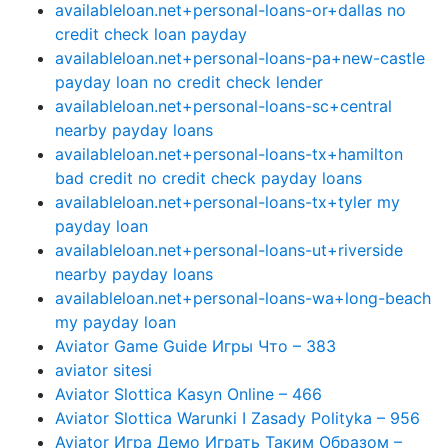
availableloan.net+personal-loans-or+dallas no
credit check loan payday
availableloan.net+personal-loans-pa+new-castle
payday loan no credit check lender
availableloan.net+personal-loans-sc+central
nearby payday loans
availableloan.net+personal-loans-tx+hamilton
bad credit no credit check payday loans
availableloan.net+personal-loans-tx+tyler my
payday loan
availableloan.net+personal-loans-ut+riverside
nearby payday loans
availableloan.net+personal-loans-wa+long-beach
my payday loan
Aviator Game Guide Игры Что – 383
aviator sitesi
Aviator Slottica Kasyn Online – 466
Aviator Slottica Warunki I Zasady Polityka – 956
Aviator Игра Демо Играть Таким Образом –