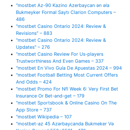
"mostbet Az-90 Kazino Azerbaycan ən əla
Bukmeyker Formal Saytı Clarion Computers –
486
"mostbet Casino Ontario 2024: Review &
Revisions" – 883
"mostbet Casino Ontario 2024: Review &
Updates" – 276
"mostbet Casino Review For Us-players
Trustworthiness And Even Games – 337
"mostbet En Vivo Guía De Apuestas 2024 – 994
"mostbet Football Betting Most Current Offers
And Odds – 424
"mostbet Promo For Nfl Week 6: Very First Bet
Insurance Or Bet-and-get – 179
"‎mostbet Sportsbook & Online Casino On The
App Store – 737
"mostbet Wikipedia – 107
"mostbet-az 45 Azərbaycanda Bukmeker Və