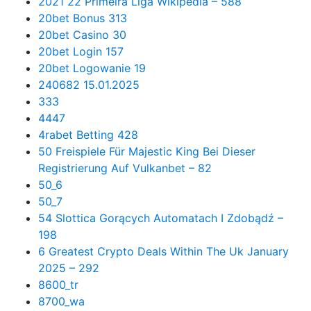
2021 22 Primeira Liga Wikipedia – 588
20bet Bonus 313
20bet Casino 30
20bet Login 157
20bet Logowanie 19
240682 15.01.2025
333
4447
4rabet Betting 428
50 Freispiele Für Majestic King Bei Dieser
Registrierung Auf Vulkanbet – 82
50_6
50_7
54 Slottica Gorących Automatach I Zdobądź –
198
6 Greatest Crypto Deals Within The Uk January
2025 – 292
8600_tr
8700_wa