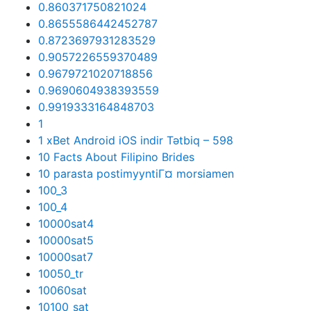
0.860371750821024
0.8655586442452787
0.8723697931283529
0.9057226559370489
0.9679721020718856
0.9690604938393559
0.9919333164848703
1
1 xBet Android iOS indir Tətbiq – 598
10 Facts About Filipino Brides
10 parasta postimyyntiГ¤ morsiamen
100_3
100_4
10000sat4
10000sat5
10000sat7
10050_tr
10060sat
10100_sat