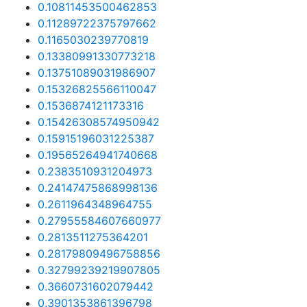
0.10811453500462853
0.11289722375797662
0.1165030239770819
0.13380991330773218
0.13751089031986907
0.15326825566110047
0.1536874121173316
0.15426308574950942
0.15915196031225387
0.19565264941740668
0.2383510931204973
0.24147475868998136
0.2611964348964755
0.27955584607660977
0.2813511275364201
0.28179809496758856
0.32799239219907805
0.3660731602079442
0.3901353861396798