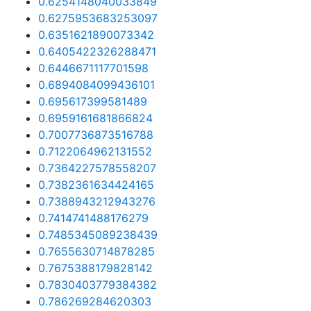
0.6254148040033849
0.6275953683253097
0.6351621890073342
0.6405422326288471
0.6446671117701598
0.6894084099436101
0.695617399581489
0.6959161681866824
0.7007736873516788
0.7122064962131552
0.7364227578558207
0.7382361634424165
0.7388943212943276
0.7414741488176279
0.7485345089238439
0.7655630714878285
0.7675388179828142
0.7830403779384382
0.786269284620303