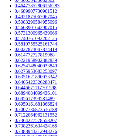
0.450055433082562
0.46477852806156283
0.4689907730961512
0.4921875067067045
0.5083290584955096
0.5663901642907015
0.5731300965439066
0.5740761092202125
0.5810755525161744
0.6027873047874419
0.614772727819968
0.6221958902382839
0.6254148040033849
0.6275953683253097
0.6351621890073342
0.6405422326288471
0.6446671117701598
0.6894084099436101
0.695617399581489
0.6959161681866824
0.7007736873516788
0.7122064962131552
0.7364227578558207
0.7382361634424165
0.7388943212943276