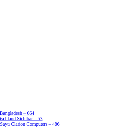
 Bangladesh – 664
schland Sichtbar – 53
Saytı Clarion Computers – 486