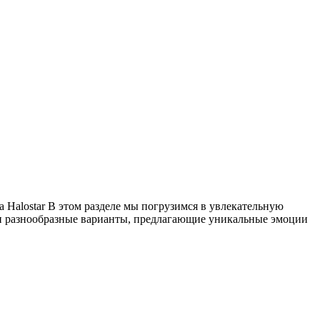
 Halostar В этом разделе мы погрузимся в увлекательную
 и разнообразные варианты, предлагающие уникальные эмоции