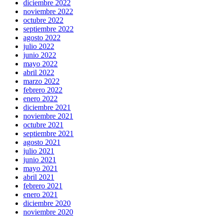
diciembre 2022
noviembre 2022
octubre 2022
septiembre 2022
agosto 2022
julio 2022
junio 2022
mayo 2022
abril 2022
marzo 2022
febrero 2022
enero 2022
diciembre 2021
noviembre 2021
octubre 2021
septiembre 2021
agosto 2021
julio 2021
junio 2021
mayo 2021
abril 2021
febrero 2021
enero 2021
diciembre 2020
noviembre 2020