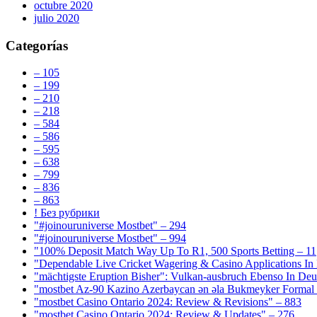
octubre 2020
julio 2020
Categorías
– 105
– 199
– 210
– 218
– 584
– 586
– 595
– 638
– 799
– 836
– 863
! Без рубрики
"#joinouruniverse Mostbet" – 294
"#joinouruniverse Mostbet" – 994
"100% Deposit Match Way Up To R1, 500 Sports Betting – 11
"Dependable Live Cricket Wagering & Casino Applications In
"mächtigste Eruption Bisher": Vulkan-ausbruch Ebenso In Deut
"mostbet Az-90 Kazino Azerbaycan ən əla Bukmeyker Formal 
"mostbet Casino Ontario 2024: Review & Revisions" – 883
"mostbet Casino Ontario 2024: Review & Updates" – 276