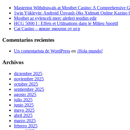
Mastering Withdrawals at Mostbet Casino: A Comprehensive Gu
1win Yükleyin: Android Ünvanlı Əks Xidməti Online Kazino
Mostbet az eylenceli merc aletleri teqdim edir
HCG 5000 I : Effets et Utilisations dans le Milieu Sportif
Cat Casino – яркие эмоции от игр
Comentarios recientes
Un comentarista de WordPress
en
¡Hola mundo!
Archivos
diciembre 2025
noviembre 2025
octubre 2025
septiembre 2025
agosto 2025
julio 2025
junio 2025
mayo 2025
abril 2025
marzo 2025
febrero 2025