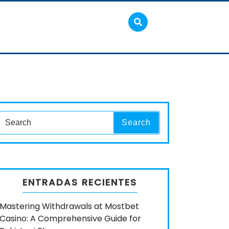
Search
Search
for:
ENTRADAS RECIENTES
Mastering Withdrawals at Mostbet
Casino: A Comprehensive Guide for