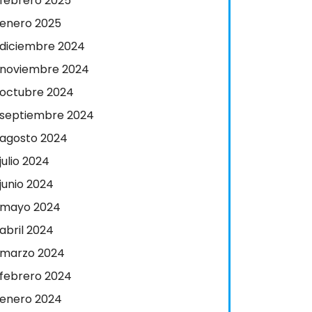
febrero 2025
enero 2025
diciembre 2024
noviembre 2024
octubre 2024
septiembre 2024
agosto 2024
julio 2024
junio 2024
mayo 2024
abril 2024
marzo 2024
febrero 2024
enero 2024