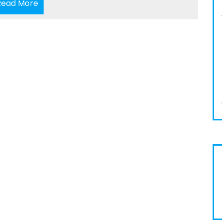
Read
Read More
More