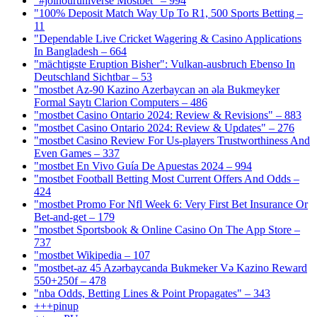
"#joinouruniverse Mostbet" – 994
"100% Deposit Match Way Up To R1, 500 Sports Betting –
11
"Dependable Live Cricket Wagering & Casino Applications
In Bangladesh – 664
"mächtigste Eruption Bisher": Vulkan-ausbruch Ebenso In
Deutschland Sichtbar – 53
"mostbet Az-90 Kazino Azerbaycan ən əla Bukmeyker
Formal Saytı Clarion Computers – 486
"mostbet Casino Ontario 2024: Review & Revisions" – 883
"mostbet Casino Ontario 2024: Review & Updates" – 276
"mostbet Casino Review For Us-players Trustworthiness And
Even Games – 337
"mostbet En Vivo Guía De Apuestas 2024 – 994
"mostbet Football Betting Most Current Offers And Odds –
424
"mostbet Promo For Nfl Week 6: Very First Bet Insurance Or
Bet-and-get – 179
"‎mostbet Sportsbook & Online Casino On The App Store –
737
"mostbet Wikipedia – 107
"mostbet-az 45 Azərbaycanda Bukmeker Və Kazino Reward
550+250f – 478
"nba Odds, Betting Lines & Point Propagates" – 343
+++pinup