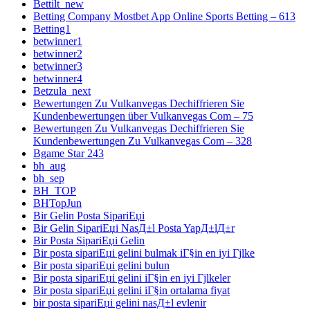
Bettilt_new
Betting Company Mostbet App Online Sports Betting – 613
Betting1
betwinner1
betwinner2
betwinner3
betwinner4
Betzula_next
Bewertungen Zu Vulkanvegas Dechiffrieren Sie
Kundenbewertungen über Vulkanvegas Com – 75
Bewertungen Zu Vulkanvegas Dechiffrieren Sie
Kundenbewertungen Zu Vulkanvegas Com – 328
Bgame Star 243
bh_aug
bh_sep
BH_TOP
BHTopJun
Bir Gelin Posta SipariЕџi
Bir Gelin SipariЕџi NasД±l Posta YapД±lД±r
Bir Posta SipariЕџi Gelin
Bir posta sipariЕџi gelini bulmak iГ§in en iyi Гјlke
Bir posta sipariЕџi gelini bulun
Bir posta sipariЕџi gelini iГ§in en iyi Гјlkeler
Bir posta sipariЕџi gelini iГ§in ortalama fiyat
bir posta sipariЕџi gelini nasД±l evlenir