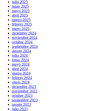
julio 2025
junio 2025
mayo 2025
abril 2025
marzo 2025
febrero 2025
enero 2025
diciembre 2024
noviembre 2024
octubre 2024
septiembre 2024
agosto 2024
julio 2024
junio 2024
mayo 2024
abril 2024
marzo 2024
febrero 2024
enero 2024
diciembre 2023
noviembre 2023
octubre 2023
septiembre 2023
agosto 2023
julio 2023