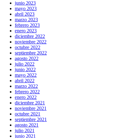
junio 2023
mayo 2023
abril 2023
marzo 2023
febrero 2023
enero 2023
diciembre 2022
noviembre 2022
octubre 2022
septiembre 2022
agosto 2022
julio 2022
junio 2022
mayo 2022
abril 2022
marzo 2022
febrero 2022
enero 2022
diciembre 2021
noviembre 2021
octubre 2021
septiembre 2021
agosto 2021
julio 2021
junio 2021