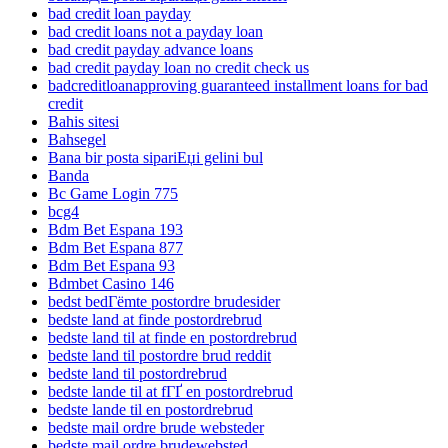
bad credit loan payday
bad credit loans not a payday loan
bad credit payday advance loans
bad credit payday loan no credit check us
badcreditloanapproving guaranteed installment loans for bad
credit
Bahis sitesi
Bahsegel
Bana bir posta sipariЕџi gelini bul
Banda
Bc Game Login 775
bcg4
Bdm Bet Espana 193
Bdm Bet Espana 877
Bdm Bet Espana 93
Bdmbet Casino 146
bedst bedГёmte postordre brudesider
bedste land at finde postordrebrud
bedste land til at finde en postordrebrud
bedste land til postordre brud reddit
bedste land til postordrebrud
bedste lande til at fГҐ en postordrebrud
bedste lande til en postordrebrud
bedste mail ordre brude websteder
bedste mail ordre brudewebsted