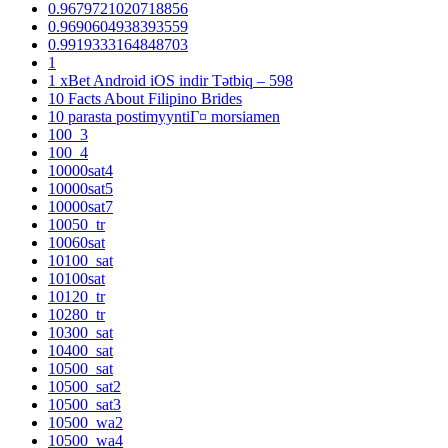
0.9679721020718856
0.9690604938393559
0.9919333164848703
1
1 xBet Android iOS indir Tətbiq – 598
10 Facts About Filipino Brides
10 parasta postimyyntiГ¤ morsiamen
100_3
100_4
10000sat4
10000sat5
10000sat7
10050_tr
10060sat
10100_sat
10100sat
10120_tr
10280_tr
10300_sat
10400_sat
10500_sat
10500_sat2
10500_sat3
10500_wa2
10500_wa4