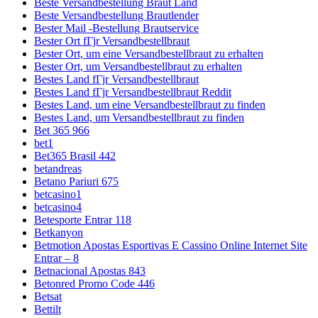
Beste Versandbestellung Braut Land
Beste Versandbestellung Brautlender
Bester Mail -Bestellung Brautservice
Bester Ort fГјr Versandbestellbraut
Bester Ort, um eine Versandbestellbraut zu erhalten
Bester Ort, um Versandbestellbraut zu erhalten
Bestes Land fГјr Versandbestellbraut
Bestes Land fГјr Versandbestellbraut Reddit
Bestes Land, um eine Versandbestellbraut zu finden
Bestes Land, um Versandbestellbraut zu finden
Bet 365 966
bet1
Bet365 Brasil 442
betandreas
Betano Pariuri 675
betcasino1
betcasino4
Betesporte Entrar 118
Betkanyon
Betmotion Apostas Esportivas E Cassino Online Internet Site
Entrar – 8
Betnacional Apostas 843
Betonred Promo Code 446
Betsat
Bettilt