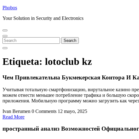
Skip
Phobos
to
Your Solution in Security and Electronics
content
Open
Close
Menu
Menu
Search
Search
for:
Etiqueta:
lotoclub kz
Чем Привлекательна Букмекерская Контора И К
Учитывая тотальную смартфонизацию, вирутальное казино пр
можем отнести меньшее потребление трафика и большую скорос
приложения. Мобильную программу можно загрузить как через 
Ivan Berumen
0 Comments
12 mayo, 2025
Read
Read More
More
пространный анализ Возможностей Официальног