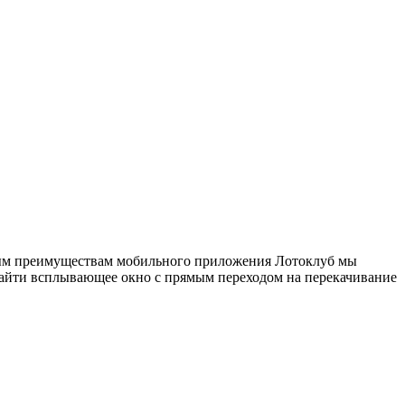
ным преимуществам мобильного приложения Лотоклуб мы
найти всплывающее окно с прямым переходом на перекачивание