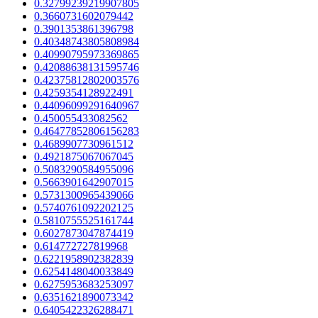
0.32799239219907805
0.3660731602079442
0.3901353861396798
0.40348743805808984
0.40990795973369865
0.42088638131595746
0.42375812802003576
0.4259354128922491
0.44096099291640967
0.450055433082562
0.46477852806156283
0.4689907730961512
0.4921875067067045
0.5083290584955096
0.5663901642907015
0.5731300965439066
0.5740761092202125
0.5810755525161744
0.6027873047874419
0.614772727819968
0.6221958902382839
0.6254148040033849
0.6275953683253097
0.6351621890073342
0.6405422326288471