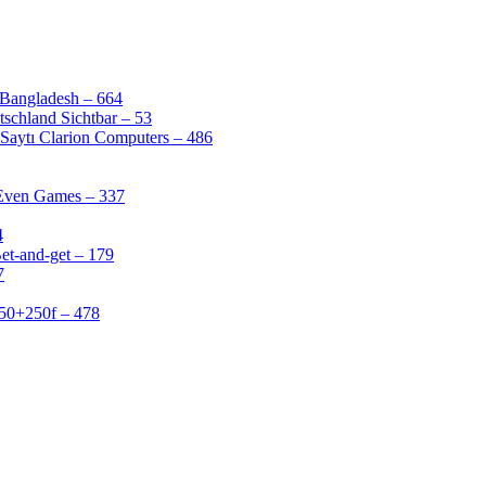
 Bangladesh – 664
schland Sichtbar – 53
Saytı Clarion Computers – 486
 Even Games – 337
4
et-and-get – 179
7
50+250f – 478