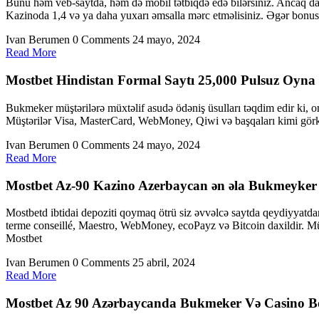
Bunu həm veb-saytda, həm də mobil tətbiqdə edə bilərsiniz. Ancaq dah
Kazinoda 1,4 və ya daha yuxarı əmsalla mərc etməlisiniz. Əgər bonus
Ivan Berumen
0 Comments
24 mayo, 2024
Read
Read More
More
Mostbet Hindistan Formal Saytı 25,000 Pulsuz Oyna
Bukmeker müştərilərə müxtəlif asudə ödəniş üsulları təqdim edir ki, onl
Müştərilər Visa, MasterCard, WebMoney, Qiwi və başqaları kimi görkəm
Ivan Berumen
0 Comments
24 mayo, 2024
Read
Read More
More
Mostbet Az-90 Kazino Azerbaycan ən əla Bukmeyker
Mostbetd ibtidai depoziti qoymaq ötrü siz əvvəlcə saytda qeydiyyatdan
terme conseillé, Maestro, WebMoney, ecoPayz və Bitcoin daxildir. Müşt
Mostbet
Ivan Berumen
0 Comments
25 abril, 2024
Read
Read More
More
Mostbet Az 90 Azərbaycanda Bukmeker Və Casino B