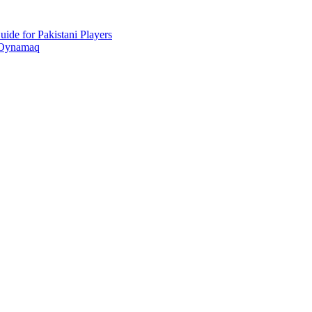
ide for Pakistani Players
 Oynamaq