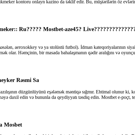
bukmeker kontoru onlayn kazino da təklif edir. Bu, müştərilərin öz evləri
ukmeker:: Ru????? Mostbet-aze45? Live????????????
məsələn, aeroxokkey və ya stolüstü futbol). İdman kateqoriyalarının si
mək olar. Həmçinin, bir masada bahalaşmanın qədir aralığını və oyunçula
meyker Rəsmi Sa
lışının düzgünlüyünü eşələmək məntiqə sığmır. Ehtimal olunur ki, kod 
həyə daxil edin və bununla da qeydiyyatı təsdiq edin. Mostbet e-poçt, te
da Mosbet