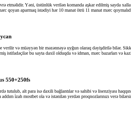
 etməlidir. Yəni, üstünlük verilən komanda aşkar edilmiş sayda xalla 
, mərc qoyan aparmaq istədiyi hər 10 manat ötrü 11 manat mərc qoymalıdı
aycan
verilir və müəyyən bir məzənnəyə uyğun olaraq dəyişdirilə bilər. Sikkə
ş istifadəçilər bu sayta daxil olduqda və idman, mərc bazarları və kazin
us 550+250fs
ə tutulub, alt para isə daxili bağlantılar və sahibi və lisenziyası haqq
addım i̇zah mostbet ola və istənilən yerdən proqnozlarınızı verə bilərsi