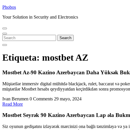
Skip
Phobos
to
Your Solution in Security and Electronics
content
Open
Close
Menu
Menu
Search
Search
for:
Etiqueta:
mostbet AZ
Mostbet Az-90 Kazino Azerbaycan Daha Yüksək Bukm
Müştərilər immersiv digital mühitdə blackjack, rulet, baccarat və poker
müştərilər Mostbet hesabı qeydiyyatdan keçirdikdən sonra promosyon 
Ivan Berumen
0 Comments
29 mayo, 2024
Read
Read More
More
Mostbet Seyrək 90 Kazino Azerbaycan Lap əla Bukme
Siz oyunun gedişatını izləyərək mərcinizi ona bağlı tənzimləyə və ya i