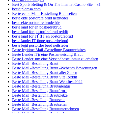
Best Sports Betting & On The Internet Casino Site – 81
bestdiplomsa.com
Beste echte Mail -Bestellung Brautseiten
beste ekte postordre brud nettsteder
beste ekte postordre brudeside
beste land for en postordrebrud
beste land for postordre brud reddit
beste land for ГҐ fГҐ en postordrebrud
beste landet ГҐ finne postordrebrud
beste legit postordre brud nettsteder
Beste legitime Mail -Bestellung Brautwebsites
Beste Lender fГјr eine Postanweisung Braut
Beste Lender, um eine Versandbestellbraut zu erhalten
Beste Mail -Bestellung Braut
Beste Mail -Bestellung Braut -Websites Bewertungen
Beste Mail -Bestellung Braut aller Zeiten
Beste Mail -Bestellung Braut Site Reddit
Beste Mail -Bestellung Braut Websites 2022
Beste Mail -Bestellung Brautagentur
Beste Mail -Bestellung Brautfirma
Beste Mail -Bestellung Brautpletze
Beste Mail -Bestellung Brautseite
Beste Mail -Bestellung Brautseiten
Beste Mail -Bestellung Brautunternehmen