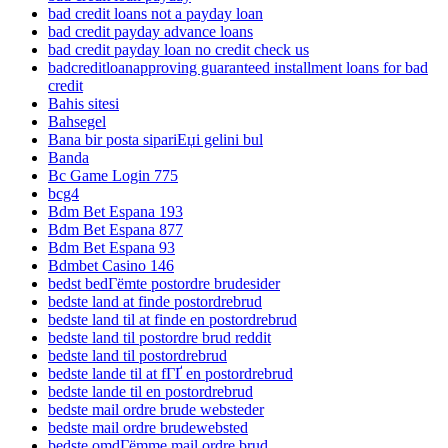
bad credit loans not a payday loan
bad credit payday advance loans
bad credit payday loan no credit check us
badcreditloanapproving guaranteed installment loans for bad
credit
Bahis sitesi
Bahsegel
Bana bir posta sipariЕџi gelini bul
Banda
Bc Game Login 775
bcg4
Bdm Bet Espana 193
Bdm Bet Espana 877
Bdm Bet Espana 93
Bdmbet Casino 146
bedst bedГёmte postordre brudesider
bedste land at finde postordrebrud
bedste land til at finde en postordrebrud
bedste land til postordre brud reddit
bedste land til postordrebrud
bedste lande til at fГҐ en postordrebrud
bedste lande til en postordrebrud
bedste mail ordre brude websteder
bedste mail ordre brudewebsted
bedste omdГёmme mail ordre brud