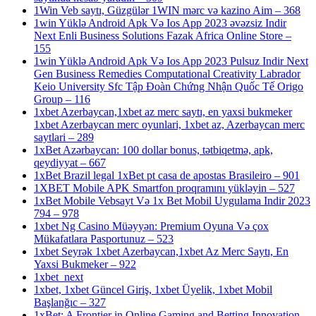
1Win Veb saytı, Güzgülər 1WIN mərc və kazino Aim – 368
1win Yüklə Android Apk Və Ios App 2023 əvəzsiz Indir
Next Enli Business Solutions Fazak Africa Online Store –
155
1win Yüklə Android Apk Və Ios App 2023 Pulsuz Indir Next
Gen Business Remedies Computational Creativity Labrador
Keio University Sfc Tập Đoàn Chứng Nhận Quốc Tế Origo
Group – 116
1xbet Azerbaycan,1xbet az merc saytı, en yaxsi bukmeker
1xbet Azerbaycan merc oyunlari, 1xbet az, Azerbaycan merc
saytlari – 289
1xBet Azərbaycan: 100 dollar bonus, tətbiqetmə, apk,
qeydiyyat – 667
1xBet Brazil legal 1xBet pt casa de apostas Brasileiro – 901
1XBET Mobile APK Smartfon proqramını yükləyin – 527
1xBet Mobile Vebsayt Və 1x Bet Mobil Uygulama Indir 2023
794 – 978
1xbet Ng Casino Müəyyən: Premium Oyuna Və çox
Mükafatlara Pasportunuz – 523
1xbet Seyrək 1xbet Azerbaycan,1xbet Az Merc Saytı, En
Yaxsi Bukmeker – 922
1xbet_next
1xbet, 1xbet Güncel Giriş, 1xbet Üyelik, 1xbet Mobil
Başlanğıc – 327
1xBet: A Frontier in Online Gaming and Betting Innovation –