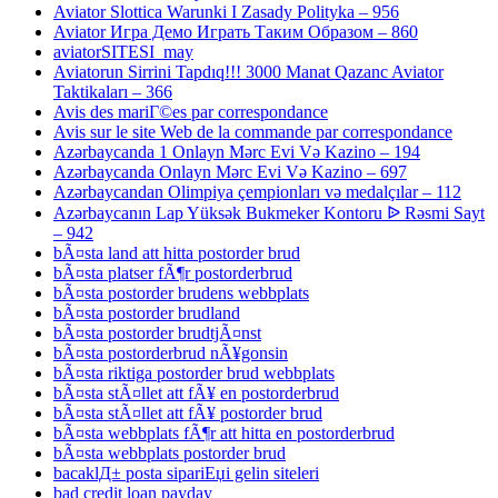
Aviator Slottica Warunki I Zasady Polityka – 956
Aviator Игра Демо Играть Таким Образом – 860
aviatorSITESI_may
Aviatorun Sirrini Tapdıq!!! 3000 Manat Qazanc Aviator
Taktikaları – 366
Avis des mariГ©es par correspondance
Avis sur le site Web de la commande par correspondance
Azərbaycanda 1 Onlayn Mərc Evi Və Kazino – 194
Azərbaycanda Onlayn Mərc Evi Və Kazino – 697
Azərbaycandan Olimpiya çempionları və medalçılar – 112
Azərbaycanın Lap Yüksək Bukmeker Kontoru ᐉ Rəsmi Sayt
– 942
bÃ¤sta land att hitta postorder brud
bÃ¤sta platser fÃ¶r postorderbrud
bÃ¤sta postorder brudens webbplats
bÃ¤sta postorder brudland
bÃ¤sta postorder brudtjÃ¤nst
bÃ¤sta postorderbrud nÃ¥gonsin
bÃ¤sta riktiga postorder brud webbplats
bÃ¤sta stÃ¤llet att fÃ¥ en postorderbrud
bÃ¤sta stÃ¤llet att fÃ¥ postorder brud
bÃ¤sta webbplats fÃ¶r att hitta en postorderbrud
bÃ¤sta webbplats postorder brud
bacaklД± posta sipariЕџi gelin siteleri
bad credit loan payday