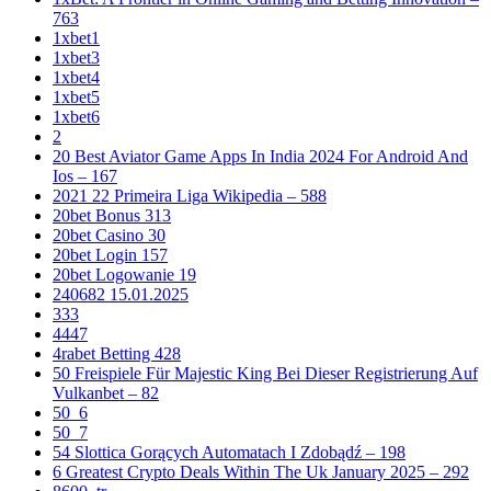
763
1xbet1
1xbet3
1xbet4
1xbet5
1xbet6
2
20 Best Aviator Game Apps In India 2024 For Android And
Ios – 167
2021 22 Primeira Liga Wikipedia – 588
20bet Bonus 313
20bet Casino 30
20bet Login 157
20bet Logowanie 19
240682 15.01.2025
333
4447
4rabet Betting 428
50 Freispiele Für Majestic King Bei Dieser Registrierung Auf
Vulkanbet – 82
50_6
50_7
54 Slottica Gorących Automatach I Zdobądź – 198
6 Greatest Crypto Deals Within The Uk January 2025 – 292