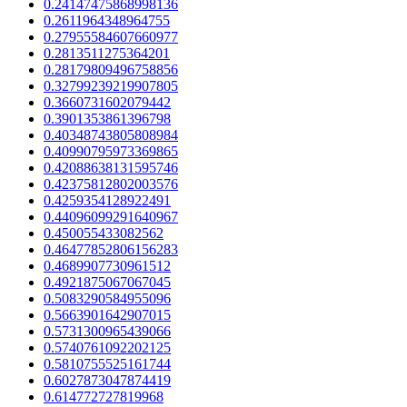
0.24147475868998136
0.2611964348964755
0.27955584607660977
0.2813511275364201
0.28179809496758856
0.32799239219907805
0.3660731602079442
0.3901353861396798
0.40348743805808984
0.40990795973369865
0.42088638131595746
0.42375812802003576
0.4259354128922491
0.44096099291640967
0.450055433082562
0.46477852806156283
0.4689907730961512
0.4921875067067045
0.5083290584955096
0.5663901642907015
0.5731300965439066
0.5740761092202125
0.5810755525161744
0.6027873047874419
0.614772727819968