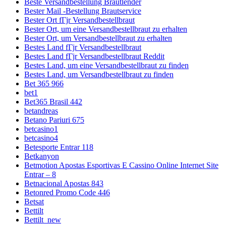
Beste Versandbestellung Brautlender
Bester Mail -Bestellung Brautservice
Bester Ort fГјr Versandbestellbraut
Bester Ort, um eine Versandbestellbraut zu erhalten
Bester Ort, um Versandbestellbraut zu erhalten
Bestes Land fГјr Versandbestellbraut
Bestes Land fГјr Versandbestellbraut Reddit
Bestes Land, um eine Versandbestellbraut zu finden
Bestes Land, um Versandbestellbraut zu finden
Bet 365 966
bet1
Bet365 Brasil 442
betandreas
Betano Pariuri 675
betcasino1
betcasino4
Betesporte Entrar 118
Betkanyon
Betmotion Apostas Esportivas E Cassino Online Internet Site
Entrar – 8
Betnacional Apostas 843
Betonred Promo Code 446
Betsat
Bettilt
Bettilt_new