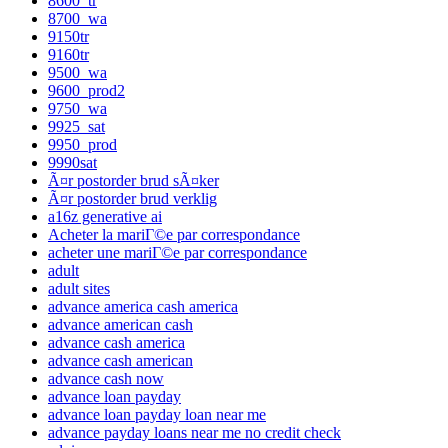
8600_tr
8700_wa
9150tr
9160tr
9500_wa
9600_prod2
9750_wa
9925_sat
9950_prod
9990sat
Ã¤r postorder brud sÃ¤ker
Ã¤r postorder brud verklig
a16z generative ai
Acheter la mariГ©e par correspondance
acheter une mariГ©e par correspondance
adult
adult sites
advance america cash america
advance american cash
advance cash america
advance cash american
advance cash now
advance loan payday
advance loan payday loan near me
advance payday loans near me no credit check