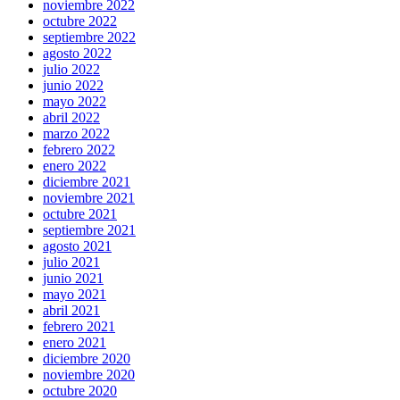
noviembre 2022
octubre 2022
septiembre 2022
agosto 2022
julio 2022
junio 2022
mayo 2022
abril 2022
marzo 2022
febrero 2022
enero 2022
diciembre 2021
noviembre 2021
octubre 2021
septiembre 2021
agosto 2021
julio 2021
junio 2021
mayo 2021
abril 2021
febrero 2021
enero 2021
diciembre 2020
noviembre 2020
octubre 2020