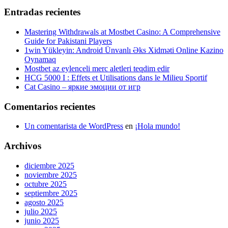
Entradas recientes
Mastering Withdrawals at Mostbet Casino: A Comprehensive
Guide for Pakistani Players
1win Yükleyin: Android Ünvanlı Əks Xidməti Online Kazino
Oynamaq
Mostbet az eylenceli merc aletleri teqdim edir
HCG 5000 I : Effets et Utilisations dans le Milieu Sportif
Cat Casino – яркие эмоции от игр
Comentarios recientes
Un comentarista de WordPress
en
¡Hola mundo!
Archivos
diciembre 2025
noviembre 2025
octubre 2025
septiembre 2025
agosto 2025
julio 2025
junio 2025