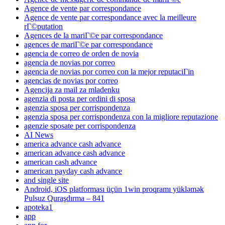
Agence de vente par correspondance
Agence de vente par correspondance avec la meilleure
rГ©putation
Agences de la mariГ©e par correspondance
agences de mariГ©e par correspondance
agencia de correo de orden de novia
agencia de novias por correo
agencia de novias por correo con la mejor reputaciГіn
agencias de novias por correo
Agencija za mail za mladenku
agenzia di posta per ordini di sposa
agenzia sposa per corrispondenza
agenzia sposa per corrispondenza con la migliore reputazione
agenzie sposate per corrispondenza
AI News
america advance cash advance
american advance cash advance
american cash advance
american payday cash advance
and single site
Android, iOS platforması üçün 1win proqramı yükləmək
Pulsuz Quraşdırma – 841
apoteka1
app