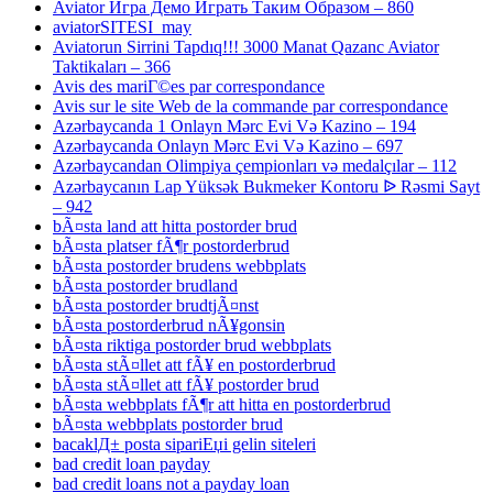
Aviator Игра Демо Играть Таким Образом – 860
aviatorSITESI_may
Aviatorun Sirrini Tapdıq!!! 3000 Manat Qazanc Aviator
Taktikaları – 366
Avis des mariГ©es par correspondance
Avis sur le site Web de la commande par correspondance
Azərbaycanda 1 Onlayn Mərc Evi Və Kazino – 194
Azərbaycanda Onlayn Mərc Evi Və Kazino – 697
Azərbaycandan Olimpiya çempionları və medalçılar – 112
Azərbaycanın Lap Yüksək Bukmeker Kontoru ᐉ Rəsmi Sayt
– 942
bÃ¤sta land att hitta postorder brud
bÃ¤sta platser fÃ¶r postorderbrud
bÃ¤sta postorder brudens webbplats
bÃ¤sta postorder brudland
bÃ¤sta postorder brudtjÃ¤nst
bÃ¤sta postorderbrud nÃ¥gonsin
bÃ¤sta riktiga postorder brud webbplats
bÃ¤sta stÃ¤llet att fÃ¥ en postorderbrud
bÃ¤sta stÃ¤llet att fÃ¥ postorder brud
bÃ¤sta webbplats fÃ¶r att hitta en postorderbrud
bÃ¤sta webbplats postorder brud
bacaklД± posta sipariЕџi gelin siteleri
bad credit loan payday
bad credit loans not a payday loan