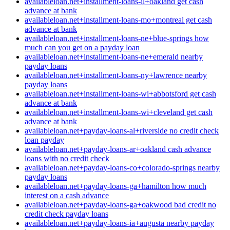
availableloan.net+installment-loans-il+oakland get cash
advance at bank
availableloan.net+installment-loans-mo+montreal get cash
advance at bank
availableloan.net+installment-loans-ne+blue-springs how
much can you get on a payday loan
availableloan.net+installment-loans-ne+emerald nearby
payday loans
availableloan.net+installment-loans-ny+lawrence nearby
payday loans
availableloan.net+installment-loans-wi+abbotsford get cash
advance at bank
availableloan.net+installment-loans-wi+cleveland get cash
advance at bank
availableloan.net+payday-loans-al+riverside no credit check
loan payday
availableloan.net+payday-loans-ar+oakland cash advance
loans with no credit check
availableloan.net+payday-loans-co+colorado-springs nearby
payday loans
availableloan.net+payday-loans-ga+hamilton how much
interest on a cash advance
availableloan.net+payday-loans-ga+oakwood bad credit no
credit check payday loans
availableloan.net+payday-loans-ia+augusta nearby payday