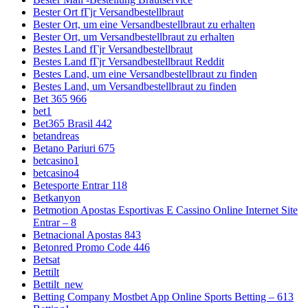
Bester Ort fГјr Versandbestellbraut
Bester Ort, um eine Versandbestellbraut zu erhalten
Bester Ort, um Versandbestellbraut zu erhalten
Bestes Land fГјr Versandbestellbraut
Bestes Land fГјr Versandbestellbraut Reddit
Bestes Land, um eine Versandbestellbraut zu finden
Bestes Land, um Versandbestellbraut zu finden
Bet 365 966
bet1
Bet365 Brasil 442
betandreas
Betano Pariuri 675
betcasino1
betcasino4
Betesporte Entrar 118
Betkanyon
Betmotion Apostas Esportivas E Cassino Online Internet Site
Entrar – 8
Betnacional Apostas 843
Betonred Promo Code 446
Betsat
Bettilt
Bettilt_new
Betting Company Mostbet App Online Sports Betting – 613