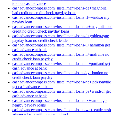
to do a cash advance
cashadvancecompass.com+installment-loans-de+magnolia
bad credit no credit check payday loans
cashadvancecompass.com+installment-loans-fl+windsor my
payday loan
cashadvancecompass.com+installment-loans-ia+magnolia bad
credit no credit check payday loans
cashadvancecompass.com+installment-loans-il+golden-gate
payday loan no credit check lender
cashadvancecompass.com+installment-loans-il+hamilton get
cash advance at bank
cashadvancecompass.com+installment-loans-il+nashville no
credit check loan payday
cashadvancecompass.com+installment-loans-in+portland get
cash advance at bank
cashadvancecompass.com+installment-loans-ky+london no
credit check loan payday
cashadvancecompass.com+installment-loans-nc+jacksonville
get cash advance at bank
cashadvancecompass.com+installment-loans-pa+windsor get
cash advance at bank
cashadvancecompass.com+installment-loans-tx+san-diego
nearby payday loans
cashadvancecompass.com+installment-loans-wa+seattle cash
advance loans with no credit check