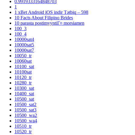
0.9919333164848703
1
1 xBet Android iOS indir Tətbiq – 598
10 Facts About Filipino Brides
10 parasta postimyyntiГ¤ morsiamen
100_3
100_4
10000sat4
10000sat5
10000sat7
10050_tr
10060sat
10100_sat
10100sat
10120_tr
10280_tr
10300_sat
10400_sat
10500_sat
10500_sat2
10500_sat3
10500_wa2
10500_wa4
10510_tr
10520_tr