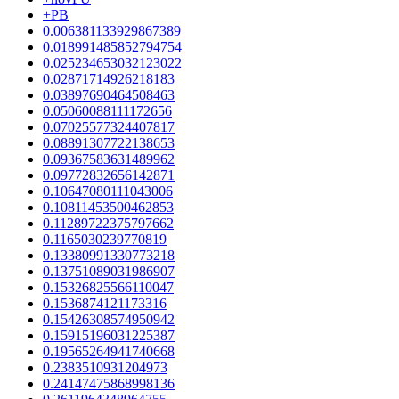
+PB
0.006381133929867389
0.018991485852794754
0.025234653032123022
0.02871714926218183
0.03897690464508463
0.05060088111172656
0.07025577324407817
0.08891307722138653
0.09367583631489962
0.09772832656142871
0.10647080111043006
0.10811453500462853
0.11289722375797662
0.1165030239770819
0.13380991330773218
0.13751089031986907
0.15326825566110047
0.1536874121173316
0.15426308574950942
0.15915196031225387
0.19565264941740668
0.2383510931204973
0.24147475868998136