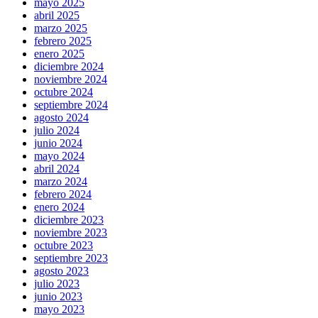
mayo 2025
abril 2025
marzo 2025
febrero 2025
enero 2025
diciembre 2024
noviembre 2024
octubre 2024
septiembre 2024
agosto 2024
julio 2024
junio 2024
mayo 2024
abril 2024
marzo 2024
febrero 2024
enero 2024
diciembre 2023
noviembre 2023
octubre 2023
septiembre 2023
agosto 2023
julio 2023
junio 2023
mayo 2023