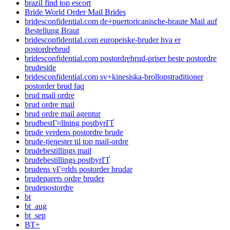
brazil find top escort
Bride World Order Mail Brides
bridesconfidential.com de+puertoricanische-braute Mail auf
Bestellung Braut
bridesconfidential.com europeiske-bruder hva er
postordrebrud
bridesconfidential.com postordrebrud-priser beste postordre
brudeside
bridesconfidential.com sv+kinesiska-brollopstraditioner
postorder brud faq
brud mail ordre
brud ordre mail
brud ordre mail agentur
brudbestГ¤llning postbyrГҐ
brude verdens postordre brude
brude-tjenester til top mail-ordre
brudebestillings mail
brudebestillings postbyrГҐ
brudens vГ¤rlds postorder brudar
brudeparets ordre bruder
brudepostordre
bt
bt_aug
bt_sep
BT+