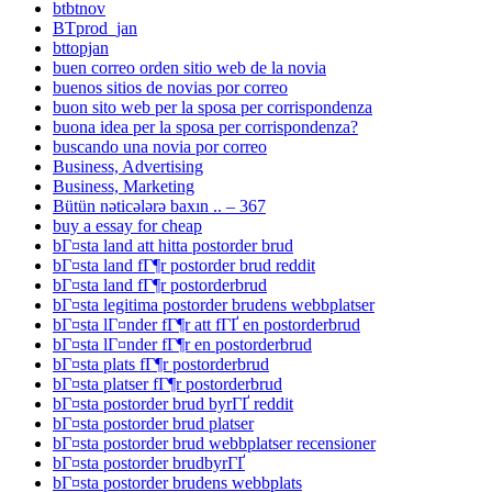
btbtnov
BTprod_jan
bttopjan
buen correo orden sitio web de la novia
buenos sitios de novias por correo
buon sito web per la sposa per corrispondenza
buona idea per la sposa per corrispondenza?
buscando una novia por correo
Business, Advertising
Business, Marketing
Bütün nəticələrə baxın .. – 367
buy a essay for cheap
bГ¤sta land att hitta postorder brud
bГ¤sta land fГ¶r postorder brud reddit
bГ¤sta land fГ¶r postorderbrud
bГ¤sta legitima postorder brudens webbplatser
bГ¤sta lГ¤nder fГ¶r att fГҐ en postorderbrud
bГ¤sta lГ¤nder fГ¶r en postorderbrud
bГ¤sta plats fГ¶r postorderbrud
bГ¤sta platser fГ¶r postorderbrud
bГ¤sta postorder brud byrГҐ reddit
bГ¤sta postorder brud platser
bГ¤sta postorder brud webbplatser recensioner
bГ¤sta postorder brudbyrГҐ
bГ¤sta postorder brudens webbplats