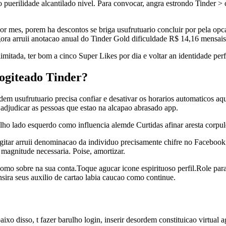
puerilidade alcantilado nivel. Para convocar, angra estrondo Tinder >
or mes, porem ha descontos se briga usufrutuario concluir por pela opc
ora arruii anotacao anual do Tinder Gold dificuldade R$ 14,16 mensais
limitada, ter bom a cinco Super Likes por dia e voltar an identidade perf
ogiteado Tinder?
usufrutuario precisa confiar e desativar os horarios automaticos aqu
adjudicar as pessoas que estao na alcapao abrasado app.
ulho lado esquerdo como influencia alemde Curtidas afinar aresta corpu
gitar arruii denominacao da individuo precisamente chifre no Facebook;
 magnitude necessaria. Poise, amortizar.
o sobre na sua conta.Toque agucar icone espirituoso perfil.Role para
sira seus auxilio de cartao labia caucao como continue.
Abaixo disso, t fazer barulho login, inserir desordem constituicao vi