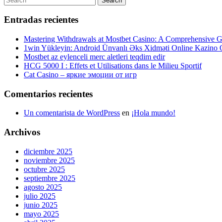
Search
entradas
for:
Entradas recientes
Mastering Withdrawals at Mostbet Casino: A Comprehensive Gu
1win Yükleyin: Android Ünvanlı Əks Xidməti Online Kazino
Mostbet az eylenceli merc aletleri teqdim edir
HCG 5000 I : Effets et Utilisations dans le Milieu Sportif
Cat Casino – яркие эмоции от игр
Comentarios recientes
Un comentarista de WordPress
en
¡Hola mundo!
Archivos
diciembre 2025
noviembre 2025
octubre 2025
septiembre 2025
agosto 2025
julio 2025
junio 2025
mayo 2025