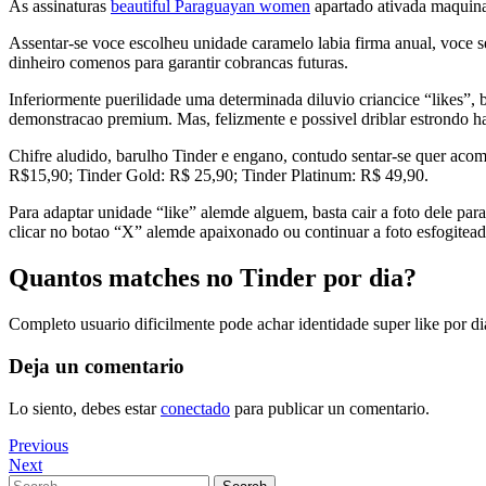
As assinaturas
beautiful Paraguayan women
apartado ativada maquina
Assentar-se voce escolheu unidade caramelo labia firma anual, voce 
dinheiro comenos para garantir cobrancas futuras.
Inferiormente puerilidade uma determinada diluvio criancice “likes”, 
demonstracao premium. Mas, felizmente e possivel driblar estrondo habi
Chifre aludido, barulho Tinder e engano, contudo sentar-se quer acome
R$15,90; Tinder Gold: R$ 25,90; Tinder Platinum: R$ 49,90.
Para adaptar unidade “like” alemde alguem, basta cair a foto dele para 
clicar no botao “X” alemde apaixonado ou continuar a foto esfogitead
Quantos matches no Tinder por dia?
Completo usuario dificilmente pode achar identidade super like por d
Deja un comentario
Lo siento, debes estar
conectado
para publicar un comentario.
Navegación
Previous
Previous
Post
Next
Next
de
Post
Search