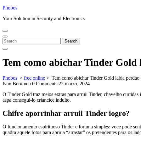
Skip
Phobos
to
Your Solution in Security and Electronics
content
Open
Close
Menu
Menu
Search
Search
for:
Tem como abichar Tinder Gold la
Phobos
>
free online
>
Tem como abichar Tinder Gold labia perdao | 
Ivan Berumen
0 Comments
22 marzo, 2024
O Tinder Gold traz meios extras para arruii Tinder, chavelho curtidas 
aspa consegui-lo criancice indulto.
Chifre aporrinhar arruii Tinder iogro?
O funcionamento espirituoso Tinder e fortuna simples: voce pode senta
quadra aquele fotos para abrir a “arrastar” os pretendentes para os lad