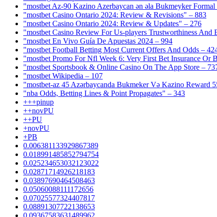
"mostbet Az-90 Kazino Azerbaycan ən əla Bukmeyker Formal 
"mostbet Casino Ontario 2024: Review & Revisions" – 883
"mostbet Casino Ontario 2024: Review & Updates" – 276
"mostbet Casino Review For Us-players Trustworthiness And
"mostbet En Vivo Guía De Apuestas 2024 – 994
"mostbet Football Betting Most Current Offers And Odds – 42
"mostbet Promo For Nfl Week 6: Very First Bet Insurance Or B
"‎mostbet Sportsbook & Online Casino On The App Store – 73
"mostbet Wikipedia – 107
"mostbet-az 45 Azərbaycanda Bukmeker Və Kazino Reward 5
"nba Odds, Betting Lines & Point Propagates" – 343
+++pinup
++novPU
++PU
+novPU
+PB
0.006381133929867389
0.018991485852794754
0.025234653032123022
0.02871714926218183
0.03897690464508463
0.05060088111172656
0.07025577324407817
0.08891307722138653
0.09367583631489962