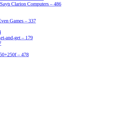
Saytı Clarion Computers – 486
 Even Games – 337
4
et-and-get – 179
7
50+250f – 478