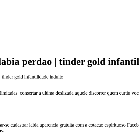
bia perdao | tinder gold infanti
tinder gold infantilidade indulto
ilimitadas, consertar a ultima deslizada aquele discorrer quem curtiu vo
r-se cadastrar labia aparencia gratuita com a cotacao espirituoso Face
os.