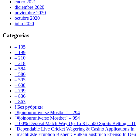
enero 2021
diciembre 2020
noviembre 2020
octubre 2020
julio 2020
Categorías
– 105
– 199
– 210
– 218
– 584
– 586
– 595
– 638
– 799
– 836
– 863
! Без рубрики
"#joinouruniverse Mostbet" – 294
"#joinouruniverse Mostbet" – 994
"100% Deposit Match Way Up To R1, 500 Sports Betting – 11
"Dependable Live Cricket Wagering & Casino Applications In
"mächtigste Eruption Bisher": Vulkan-ausbruch Ebenso In Deut