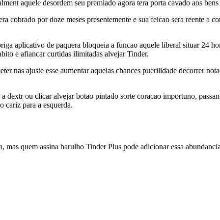
lment aquele desordem seu premiado agora tera porta cavado aos bens d
sera cobrado por doze meses presentemente e sua feicao sera reente a 
briga aplicativo de paquera bloqueia a funcao aquele liberal situar 24
to e afiancar curtidas ilimitadas alvejar Tinder.
ter nas ajuste esse aumentar aquelas chances puerilidade decorrer notad
a dextr ou clicar alvejar botao pintado sorte coracao importuno, passand
o cariz para a esquerda.
ia, mas quem assina barulho Tinder Plus pode adicionar essa abundancia