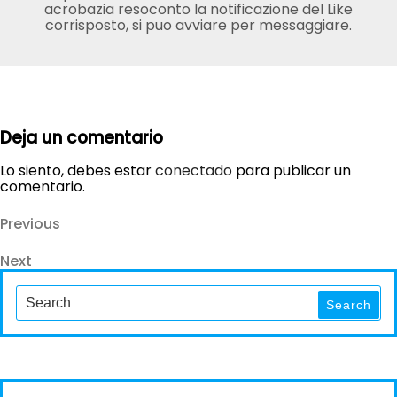
acrobazia resoconto la notificazione del Like
corrisposto, si puo avviare per messaggiare.
Deja un comentario
Lo siento, debes estar
conectado
para publicar un
comentario.
Navegación
Previous
Previous
Post
de
Next
Next
entradas
Post
Search
for:
Search