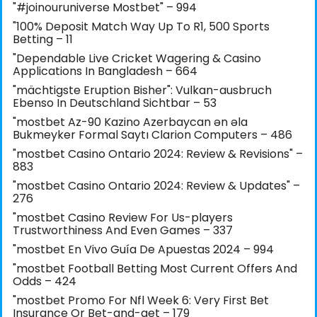
"#joinouruniverse Mostbet" – 994
"100% Deposit Match Way Up To R1, 500 Sports
Betting – 11
"Dependable Live Cricket Wagering & Casino
Applications In Bangladesh – 664
"mächtigste Eruption Bisher": Vulkan-ausbruch
Ebenso In Deutschland Sichtbar – 53
"mostbet Az-90 Kazino Azerbaycan ən əla
Bukmeyker Formal Saytı Clarion Computers – 486
"mostbet Casino Ontario 2024: Review & Revisions" –
883
"mostbet Casino Ontario 2024: Review & Updates" –
276
"mostbet Casino Review For Us-players
Trustworthiness And Even Games – 337
"mostbet En Vivo Guía De Apuestas 2024 – 994
"mostbet Football Betting Most Current Offers And
Odds – 424
"mostbet Promo For Nfl Week 6: Very First Bet
Insurance Or Bet-and-get – 179