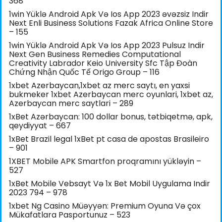
368
1win Yüklə Android Apk Və Ios App 2023 əvəzsiz Indir
Next Enli Business Solutions Fazak Africa Online Store
– 155
1win Yüklə Android Apk Və Ios App 2023 Pulsuz Indir
Next Gen Business Remedies Computational
Creativity Labrador Keio University Sfc Tập Đoàn
Chứng Nhận Quốc Tế Origo Group – 116
1xbet Azerbaycan,1xbet az merc saytı, en yaxsi
bukmeker 1xbet Azerbaycan merc oyunlari, 1xbet az,
Azerbaycan merc saytlari – 289
1xBet Azərbaycan: 100 dollar bonus, tətbiqetmə, apk,
qeydiyyat – 667
1xBet Brazil legal 1xBet pt casa de apostas Brasileiro
– 901
1XBET Mobile APK Smartfon proqramını yükləyin –
527
1xBet Mobile Vebsayt Və 1x Bet Mobil Uygulama Indir
2023 794 – 978
1xbet Ng Casino Müəyyən: Premium Oyuna Və çox
Mükafatlara Pasportunuz – 523