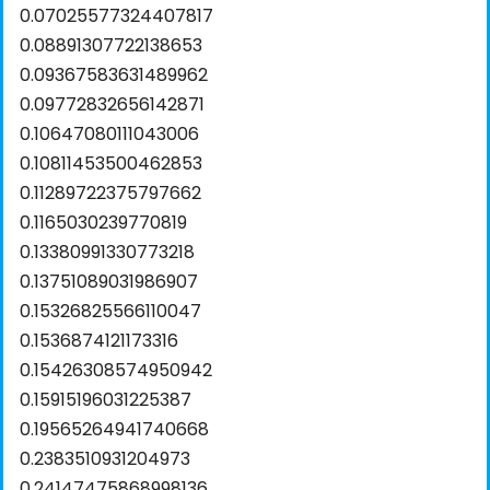
0.07025577324407817
0.08891307722138653
0.09367583631489962
0.09772832656142871
0.10647080111043006
0.10811453500462853
0.11289722375797662
0.1165030239770819
0.13380991330773218
0.13751089031986907
0.15326825566110047
0.1536874121173316
0.15426308574950942
0.15915196031225387
0.19565264941740668
0.2383510931204973
0.24147475868998136