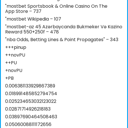
"‎mostbet Sportsbook & Online Casino On The
App Store – 737
"mostbet Wikipedia – 107
"mostbet-az 45 Azərbaycanda Bukmeker Və Kazino
Reward 550+250f – 478
"nba Odds, Betting Lines & Point Propagates" – 343
+++pinup
++novPU
++PU
+novPU
+PB
0.006381133929867389
0.018991485852794754
0.025234653032123022
0.02871714926218183
0.03897690464508463
0.05060088111172656