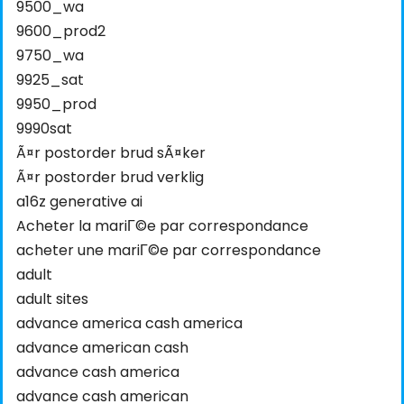
9500_wa
9600_prod2
9750_wa
9925_sat
9950_prod
9990sat
Ã¤r postorder brud sÃ¤ker
Ã¤r postorder brud verklig
a16z generative ai
Acheter la mariГ©e par correspondance
acheter une mariГ©e par correspondance
adult
adult sites
advance america cash america
advance american cash
advance cash america
advance cash american