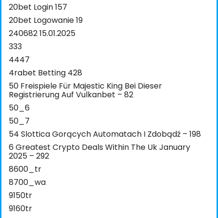
20bet Login 157
20bet Logowanie 19
240682 15.01.2025
333
4447
4rabet Betting 428
50 Freispiele Für Majestic King Bei Dieser
Registrierung Auf Vulkanbet – 82
50_6
50_7
54 Slottica Gorących Automatach I Zdobądź – 198
6 Greatest Crypto Deals Within The Uk January
2025 – 292
8600_tr
8700_wa
9150tr
9160tr