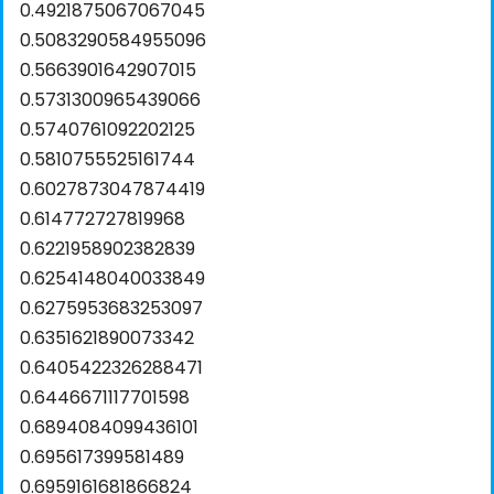
0.4921875067067045
0.5083290584955096
0.5663901642907015
0.5731300965439066
0.5740761092202125
0.5810755525161744
0.6027873047874419
0.614772727819968
0.6221958902382839
0.6254148040033849
0.6275953683253097
0.6351621890073342
0.6405422326288471
0.6446671117701598
0.6894084099436101
0.695617399581489
0.6959161681866824