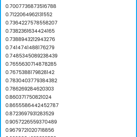
0.7007736873516788
0.7122064962131552
0.7364227578558207
0.7382361634424165
0.7388943212943276
0.7414741488176279
0.7485345089238439
0.7655630714878285
0.7675388179828142
0.7830403779384382
0.786269284620303
0.860371750821024
0.8655586442452787
0.8723697931283529
0.9057226559370489
0.9679721020718856