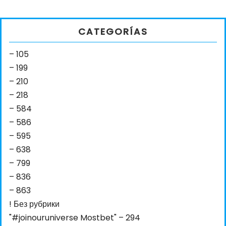
CATEGORÍAS
– 105
– 199
– 210
– 218
– 584
– 586
– 595
– 638
– 799
– 836
– 863
! Без рубрики
"#joinouruniverse Mostbet" – 294