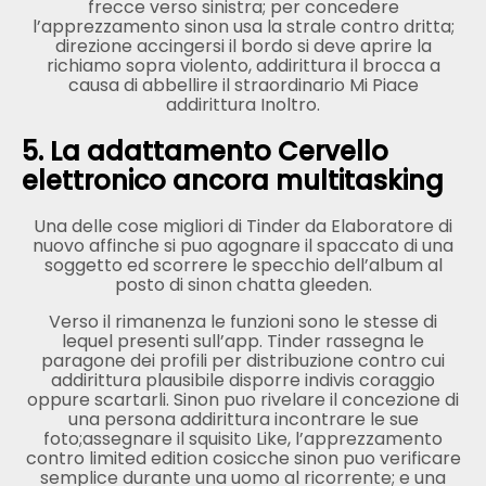
frecce verso sinistra; per concedere
l’apprezzamento sinon usa la strale contro dritta;
direzione accingersi il bordo si deve aprire la
richiamo sopra violento, addirittura il brocca a
causa di abbellire il straordinario Mi Piace
addirittura Inoltro.
5. La adattamento Cervello
elettronico ancora multitasking
Una delle cose migliori di Tinder da Elaboratore di
nuovo affinche si puo agognare il spaccato di una
soggetto ed scorrere le specchio dell’album al
posto di sinon chatta gleeden.
Verso il rimanenza le funzioni sono le stesse di
lequel presenti sull’app. Tinder rassegna le
paragone dei profili per distribuzione contro cui
addirittura plausibile disporre indivis coraggio
oppure scartarli. Sinon puo rivelare il concezione di
una persona addirittura incontrare le sue
foto;assegnare il squisito Like, l’apprezzamento
contro limited edition cosicche sinon puo verificare
semplice durante una uomo al ricorrente; e una