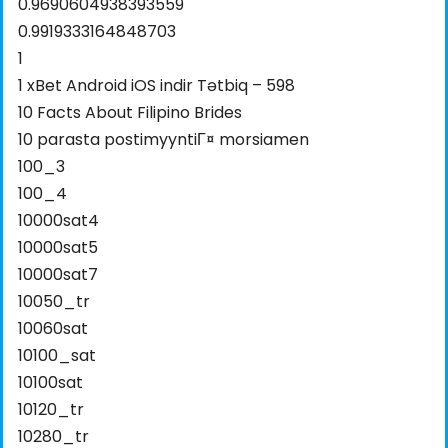
0.9690604938393559
0.9919333164848703
1
1 xBet Android iOS indir Tətbiq – 598
10 Facts About Filipino Brides
10 parasta postimyyntiГ¤ morsiamen
100_3
100_4
10000sat4
10000sat5
10000sat7
10050_tr
10060sat
10100_sat
10100sat
10120_tr
10280_tr