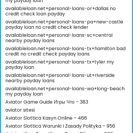
my payday loan
availableloan.net+personal-loans-or+dallas no
credit check loan payday
availableloan.net+personal-loans-pa+new-castle
payday loan no credit check lender
availableloan.net+personal-loans-sc+central
nearby payday loans
availableloan.net+personal-loans-tx+hamilton bad
credit no credit check payday loans
availableloan.net+personal-loans-tx+tyler my
payday loan
availableloan.net+personal-loans-ut+riverside
nearby payday loans
availableloan.net+personal-loans-wa+long-beach
my payday loan
Aviator Game Guide Игры Что – 383
aviator sitesi
Aviator Slottica Kasyn Online – 466
Aviator Slottica Warunki I Zasady Polityka – 956