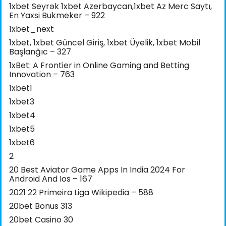
1xbet Seyrək 1xbet Azerbaycan,1xbet Az Merc Saytı,
En Yaxsi Bukmeker – 922
1xbet_next
1xbet, 1xbet Güncel Giriş, 1xbet Üyelik, 1xbet Mobil
Başlanğıc – 327
1xBet: A Frontier in Online Gaming and Betting
Innovation – 763
1xbet1
1xbet3
1xbet4
1xbet5
1xbet6
2
20 Best Aviator Game Apps In India 2024 For
Android And Ios – 167
2021 22 Primeira Liga Wikipedia – 588
20bet Bonus 313
20bet Casino 30