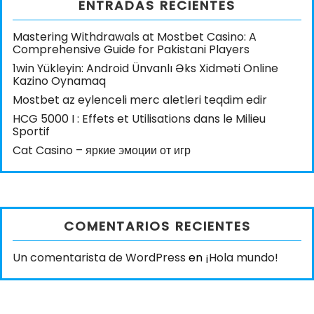
ENTRADAS RECIENTES
Mastering Withdrawals at Mostbet Casino: A
Comprehensive Guide for Pakistani Players
1win Yükleyin: Android Ünvanlı Əks Xidməti Online
Kazino Oynamaq
Mostbet az eylenceli merc aletleri teqdim edir
HCG 5000 I : Effets et Utilisations dans le Milieu
Sportif
Cat Casino – яркие эмоции от игр
COMENTARIOS RECIENTES
Un comentarista de WordPress
en
¡Hola mundo!