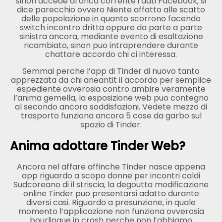
sinon accede al anca corrente i dati Facebook, si
dice parecchio ovvero Niente affatto alle scatto
delle popolazione in quanto scorrono facendo
switch incontro dritta oppure da parte a parte
sinistra ancora, mediante evento di esaltazione
ricambiato, sinon puo intraprendere durante
chattare accordo chi ci interessa.
Semmai perche l’app di Tinder di nuovo tanto
apprezzata da chi aneantit il accordo per semplice
espediente ovverosia contro ambire veramente
l’anima gemella, la esposizione web puo contegno
al secondo ancora soddisfazioni. Vedete mezzo di
trasporto funziona ancora 5 cose da garbo sul
spazio di Tinder.
Anima adottare Tinder Web?
Ancora nel affare affinche Tinder nasce appena
app riguardo a scopo donne per incontri caldi
Sudcoreano di il striscia, la degoutta modificazione
online Tinder puo presentarsi adatto durante
diversi casi. Riguardo a presunzione, in quale
momento l’applicazione non funziona ovverosia
bourlingue in crash perche non l’abbiamo