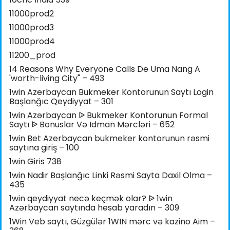
11000prod2
11000prod3
11000prod4
11200_prod
14 Reasons Why Everyone Calls De Uma Nang A
'worth-living City" – 493
1win Azerbaycan Bukmeker Kontorunun Saytı Login
Başlanğıc Qeydiyyat – 301
1win Azərbaycan ᐉ Bukmeker Kontorunun Formal
Saytı ᐉ Bonuslar Və Idman Mərcləri – 652
1win Bet Azerbaycan bukmeker kontorunun rəsmi
saytına giriş – 100
1win Giris 738
1win Nadir Başlanğıc Linki Rəsmi Sayta Daxil Olma –
435
1win qeydiyyat necə keçmək olar? ᐉ 1win
Azərbaycan saytında hesab yaradın – 309
1Win Veb saytı, Güzgülər 1WIN mərc və kazino Aim –