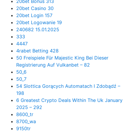
20bet Bonus 313
20bet Casino 30
20bet Login 157
20bet Logowanie 19
240682 15.01.2025
333
4447
4rabet Betting 428
50 Freispiele Für Majestic King Bei Dieser
Registrierung Auf Vulkanbet – 82
50_6
50_7
54 Slottica Gorących Automatach I Zdobądź –
198
6 Greatest Crypto Deals Within The Uk January
2025 – 292
8600_tr
8700_wa
9150tr