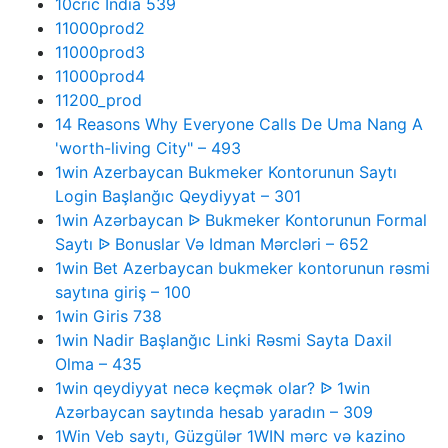
10cric India 539
11000prod2
11000prod3
11000prod4
11200_prod
14 Reasons Why Everyone Calls De Uma Nang A
'worth-living City" – 493
1win Azerbaycan Bukmeker Kontorunun Saytı
Login Başlanğıc Qeydiyyat – 301
1win Azərbaycan ᐉ Bukmeker Kontorunun Formal
Saytı ᐉ Bonuslar Və Idman Mərcləri – 652
1win Bet Azerbaycan bukmeker kontorunun rəsmi
saytına giriş – 100
1win Giris 738
1win Nadir Başlanğıc Linki Rəsmi Sayta Daxil
Olma – 435
1win qeydiyyat necə keçmək olar? ᐉ 1win
Azərbaycan saytında hesab yaradın – 309
1Win Veb saytı, Güzgülər 1WIN mərc və kazino