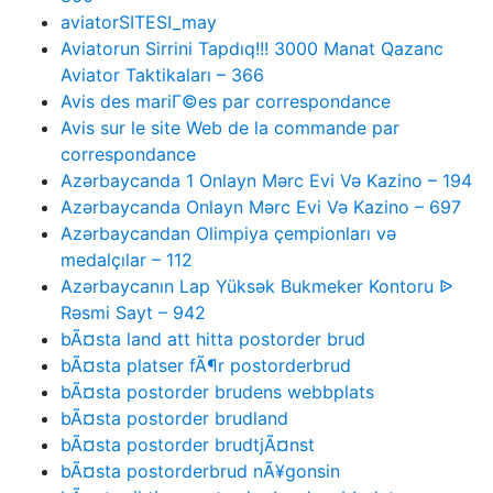
aviatorSITESI_may
Aviatorun Sirrini Tapdıq!!! 3000 Manat Qazanc
Aviator Taktikaları – 366
Avis des mariГ©es par correspondance
Avis sur le site Web de la commande par
correspondance
Azərbaycanda 1 Onlayn Mərc Evi Və Kazino – 194
Azərbaycanda Onlayn Mərc Evi Və Kazino – 697
Azərbaycandan Olimpiya çempionları və
medalçılar – 112
Azərbaycanın Lap Yüksək Bukmeker Kontoru ᐉ
Rəsmi Sayt – 942
bÃ¤sta land att hitta postorder brud
bÃ¤sta platser fÃ¶r postorderbrud
bÃ¤sta postorder brudens webbplats
bÃ¤sta postorder brudland
bÃ¤sta postorder brudtjÃ¤nst
bÃ¤sta postorderbrud nÃ¥gonsin