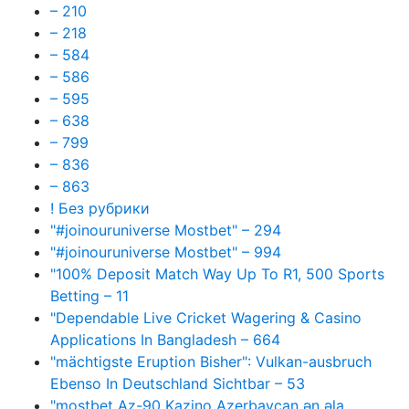
– 210
– 218
– 584
– 586
– 595
– 638
– 799
– 836
– 863
! Без рубрики
"#joinouruniverse Mostbet" – 294
"#joinouruniverse Mostbet" – 994
"100% Deposit Match Way Up To R1, 500 Sports
Betting – 11
"Dependable Live Cricket Wagering & Casino
Applications In Bangladesh – 664
"mächtigste Eruption Bisher": Vulkan-ausbruch
Ebenso In Deutschland Sichtbar – 53
"mostbet Az-90 Kazino Azerbaycan ən əla