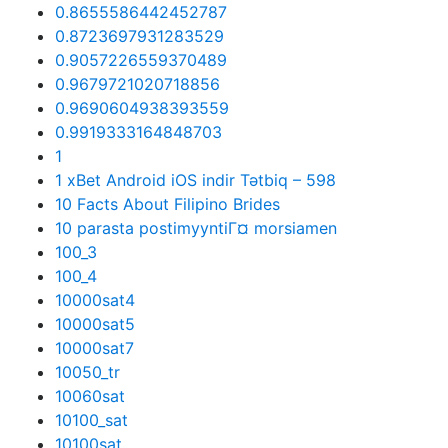
0.8655586442452787
0.8723697931283529
0.9057226559370489
0.9679721020718856
0.9690604938393559
0.9919333164848703
1
1 xBet Android iOS indir Tətbiq – 598
10 Facts About Filipino Brides
10 parasta postimyyntiГ¤ morsiamen
100_3
100_4
10000sat4
10000sat5
10000sat7
10050_tr
10060sat
10100_sat
10100sat