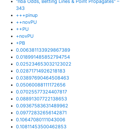
"nba Odds, Betting Lines & Point Propagates" –
343
+++pinup
++novPU
++PU
+novPU
+PB
0.006381133929867389
0.018991485852794754
0.025234653032123022
0.02871714926218183
0.03897690464508463
0.05060088111172656
0.07025577324407817
0.08891307722138653
0.09367583631489962
0.09772832656142871
0.10647080111043006
0.10811453500462853