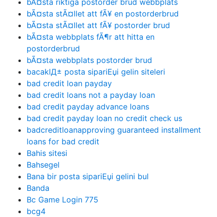
bÃ¤sta riktiga postorder brud webbplats
bÃ¤sta stÃ¤llet att fÃ¥ en postorderbrud
bÃ¤sta stÃ¤llet att fÃ¥ postorder brud
bÃ¤sta webbplats fÃ¶r att hitta en
postorderbrud
bÃ¤sta webbplats postorder brud
bacaklД± posta sipariЕџi gelin siteleri
bad credit loan payday
bad credit loans not a payday loan
bad credit payday advance loans
bad credit payday loan no credit check us
badcreditloanapproving guaranteed installment
loans for bad credit
Bahis sitesi
Bahsegel
Bana bir posta sipariЕџi gelini bul
Banda
Bc Game Login 775
bcg4