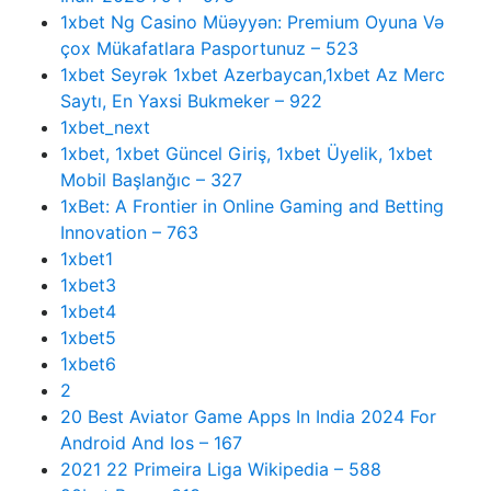
1xbet Ng Casino Müəyyən: Premium Oyuna Və
çox Mükafatlara Pasportunuz – 523
1xbet Seyrək 1xbet Azerbaycan,1xbet Az Merc
Saytı, En Yaxsi Bukmeker – 922
1xbet_next
1xbet, 1xbet Güncel Giriş, 1xbet Üyelik, 1xbet
Mobil Başlanğıc – 327
1xBet: A Frontier in Online Gaming and Betting
Innovation – 763
1xbet1
1xbet3
1xbet4
1xbet5
1xbet6
2
20 Best Aviator Game Apps In India 2024 For
Android And Ios – 167
2021 22 Primeira Liga Wikipedia – 588