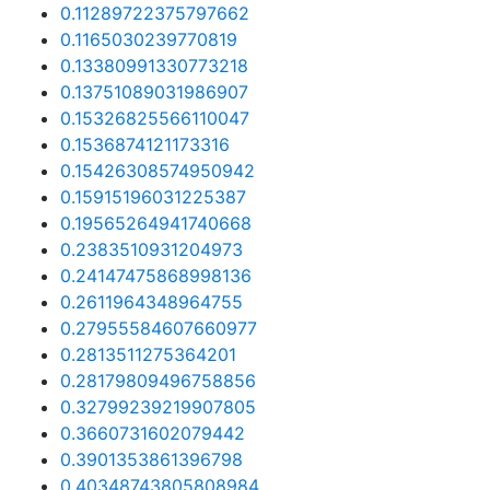
0.11289722375797662
0.1165030239770819
0.13380991330773218
0.13751089031986907
0.15326825566110047
0.1536874121173316
0.15426308574950942
0.15915196031225387
0.19565264941740668
0.2383510931204973
0.24147475868998136
0.2611964348964755
0.27955584607660977
0.2813511275364201
0.28179809496758856
0.32799239219907805
0.3660731602079442
0.3901353861396798
0.40348743805808984