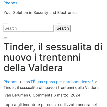
Skip
Phobos
to
Your Solution in Security and Electronics
content
Open
Close
Search
Search
Menu
Menu
for:
Tinder, il sessualita di
nuovo i trentenni
della Valdera
Phobos
>
cos'ГЁ una sposa per corrispondenza?
>
Tinder, il sessualita di nuovo i trentenni della Valdera
Ivan Berumen
0 Comments
6 marzo, 2024
L’app a gli incontri e parecchio utilizzata ancora nel