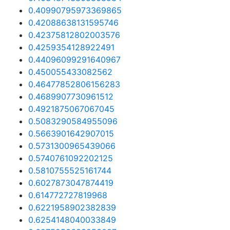
0.40990795973369865
0.42088638131595746
0.42375812802003576
0.4259354128922491
0.44096099291640967
0.450055433082562
0.46477852806156283
0.4689907730961512
0.4921875067067045
0.5083290584955096
0.5663901642907015
0.5731300965439066
0.5740761092202125
0.5810755525161744
0.6027873047874419
0.614772727819968
0.6221958902382839
0.6254148040033849