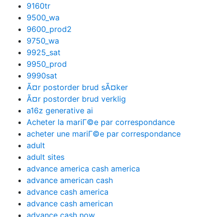
9160tr
9500_wa
9600_prod2
9750_wa
9925_sat
9950_prod
9990sat
Ã¤r postorder brud sÃ¤ker
Ã¤r postorder brud verklig
a16z generative ai
Acheter la mariГ©e par correspondance
acheter une mariГ©e par correspondance
adult
adult sites
advance america cash america
advance american cash
advance cash america
advance cash american
advance cash now