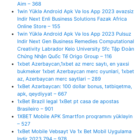
Aim – 368
1win Yüklə Android Apk Və Ios App 2023 əvəzsiz
Indir Next Enli Business Solutions Fazak Africa
Online Store – 155
1win Yüklə Android Apk Və Ios App 2023 Pulsuz
Indir Next Gen Business Remedies Computational
Creativity Labrador Keio University Sfc Tập Đoàn
Chứng Nhận Quốc Tế Origo Group – 116
1xbet Azerbaycan,1xbet az merc saytı, en yaxsi
bukmeker 1xbet Azerbaycan merc oyunlari, 1xbet
az, Azerbaycan merc saytlari – 289
1xBet Azərbaycan: 100 dollar bonus, tətbiqetmə,
apk, qeydiyyat – 667
1xBet Brazil legal 1xBet pt casa de apostas
Brasileiro – 901
1XBET Mobile APK Smartfon proqramını yükləyin
– 527
1xBet Mobile Vebsayt Və 1x Bet Mobil Uygulama
Indir 2023 794 – 978