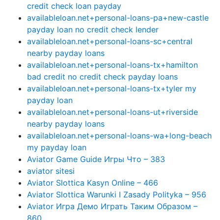
credit check loan payday
availableloan.net+personal-loans-pa+new-castle
payday loan no credit check lender
availableloan.net+personal-loans-sc+central
nearby payday loans
availableloan.net+personal-loans-tx+hamilton
bad credit no credit check payday loans
availableloan.net+personal-loans-tx+tyler my
payday loan
availableloan.net+personal-loans-ut+riverside
nearby payday loans
availableloan.net+personal-loans-wa+long-beach
my payday loan
Aviator Game Guide Игры Что – 383
aviator sitesi
Aviator Slottica Kasyn Online – 466
Aviator Slottica Warunki I Zasady Polityka – 956
Aviator Игра Демо Играть Таким Образом –
860