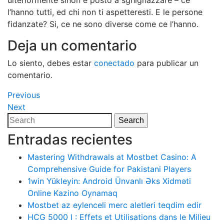
ulteriormente sinon e posto a sghignazzare – ce
l’hanno tutti, ed chi non ti aspetteresti. E le persone
fidanzate? Si, ce ne sono diverse come ce l’hanno.
Deja un comentario
Lo siento, debes estar
conectado
para publicar un
comentario.
Navegación
Previous
Previous
Post
Next
Next
de
Post
Search
Search
entradas
for:
Entradas recientes
Mastering Withdrawals at Mostbet Casino: A
Comprehensive Guide for Pakistani Players
1win Yükleyin: Android Ünvanlı Əks Xidməti
Online Kazino Oynamaq
Mostbet az eylenceli merc aletleri teqdim edir
HCG 5000 I : Effets et Utilisations dans le Milieu