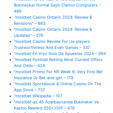
Bukmeyker Formal Saytı Clarion Computers –
486
"mostbet Casino Ontario 2024: Review &
Revisions" – 883
"mostbet Casino Ontario 2024: Review &
Updates" – 276
"mostbet Casino Review For Us-players
Trustworthiness And Even Games – 337
"mostbet En Vivo Guía De Apuestas 2024 – 994
"mostbet Football Betting Most Current Offers
And Odds – 424
"mostbet Promo For Nfl Week 6: Very First Bet
Insurance Or Bet-and-get – 179
"‎mostbet Sportsbook & Online Casino On The
App Store – 737
"mostbet Wikipedia – 107
"mostbet-az 45 Azərbaycanda Bukmeker Və
Kazino Reward 550+250f – 478