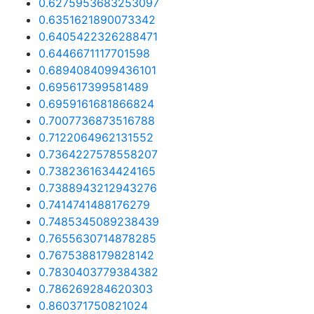
0.6275953683253097
0.6351621890073342
0.6405422326288471
0.6446671117701598
0.6894084099436101
0.695617399581489
0.6959161681866824
0.7007736873516788
0.7122064962131552
0.7364227578558207
0.7382361634424165
0.7388943212943276
0.7414741488176279
0.7485345089238439
0.7655630714878285
0.7675388179828142
0.7830403779384382
0.786269284620303
0.860371750821024