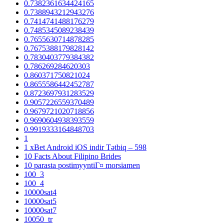
0.7382361634424165
0.7388943212943276
0.7414741488176279
0.7485345089238439
0.7655630714878285
0.7675388179828142
0.7830403779384382
0.786269284620303
0.860371750821024
0.8655586442452787
0.8723697931283529
0.9057226559370489
0.9679721020718856
0.9690604938393559
0.9919333164848703
1
1 xBet Android iOS indir Tətbiq – 598
10 Facts About Filipino Brides
10 parasta postimyyntiГ¤ morsiamen
100_3
100_4
10000sat4
10000sat5
10000sat7
10050_tr