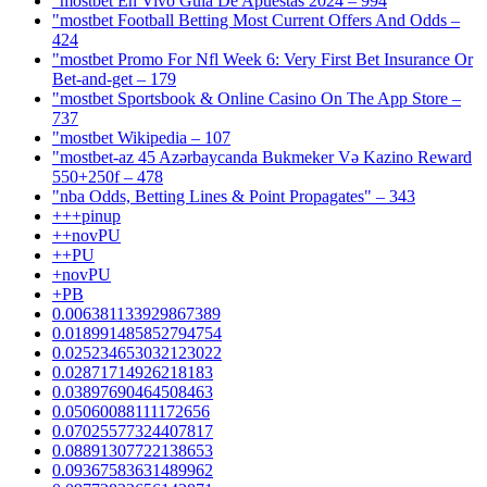
"mostbet En Vivo Guía De Apuestas 2024 – 994
"mostbet Football Betting Most Current Offers And Odds –
424
"mostbet Promo For Nfl Week 6: Very First Bet Insurance Or
Bet-and-get – 179
"‎mostbet Sportsbook & Online Casino On The App Store –
737
"mostbet Wikipedia – 107
"mostbet-az 45 Azərbaycanda Bukmeker Və Kazino Reward
550+250f – 478
"nba Odds, Betting Lines & Point Propagates" – 343
+++pinup
++novPU
++PU
+novPU
+PB
0.006381133929867389
0.018991485852794754
0.025234653032123022
0.02871714926218183
0.03897690464508463
0.05060088111172656
0.07025577324407817
0.08891307722138653
0.09367583631489962