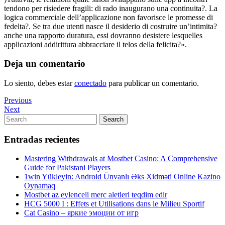
tendono per risiedere fragili: di rado inaugurano una continuita?. La
logica commerciale dell’applicazione non favorisce le promesse di
fedelta?. Se tra due utenti nasce il desiderio di costruire un’intimita?
anche una rapporto duratura, essi dovranno desistere lesquelles
applicazioni addirittura abbracciare il telos della felicita?».
Deja un comentario
Lo siento, debes estar
conectado
para publicar un comentario.
Navegación
Previous
Previous
Post
Next
Next
de
Post
Search
Search
entradas
for:
Entradas recientes
Mastering Withdrawals at Mostbet Casino: A Comprehensive
Guide for Pakistani Players
1win Yükleyin: Android Ünvanlı Əks Xidməti Online Kazino
Oynamaq
Mostbet az eylenceli merc aletleri teqdim edir
HCG 5000 I : Effets et Utilisations dans le Milieu Sportif
Cat Casino – яркие эмоции от игр