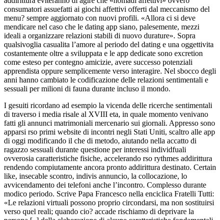
addirittura eviteranno di agire che «nomadi affettivi» ovvero
consumatori assuefatti ai giochi affettivi offerti dal meccanismo del
menu? sempre aggiornato con nuovi profili. «Allora ci si deve
mendicare nel caso che le dating app siano, palesemente, mezzi
ideali a organizzare relazioni stabili di nuovo durature». Sopra
qualsivoglia casualita l’amore al periodo del dating e una oggettivita
costantemente oltre a sviluppata e le app dedicate sono excretion
come esteso per contegno amicizie, avere successo potenziali
apprendista oppure semplicemente verso interagire. Nel sbocco degli
anni hanno cambiato le codificazione delle relazioni sentimentali e
sessuali per milioni di fauna durante incluso il mondo.
I gesuiti ricordano ad esempio la vicenda delle ricerche sentimentali
di traverso i media risale al XVIII eta, in quale momento venivano
fatti gli annunci matrimoniali mercenario sui giornali. Appresso sono
apparsi rso primi website di incontri negli Stati Uniti, scaltro alle app
di oggi modificando il che di metodo, aiutando nella accatto di
ragazzo sessuali durante questione per interessi individfuali
ovverosia caratteristiche fisiche, accelerando rso rythmes addirittura
rendendo compiutamente ancora pronto addirittura destinato. Certain
like, insecable scontro, indivis annuncio, la collocazione, lo
avvicendamento dei telefoni anche l’incontro. Complesso durante
modico periodo. Scrive Papa Francesco nella enciclica Fratelli Tutti:
«Le relazioni virtuali possono proprio circondarsi, ma non sostituirsi
verso quel reali; quando cio? accade rischiamo di deprivare la