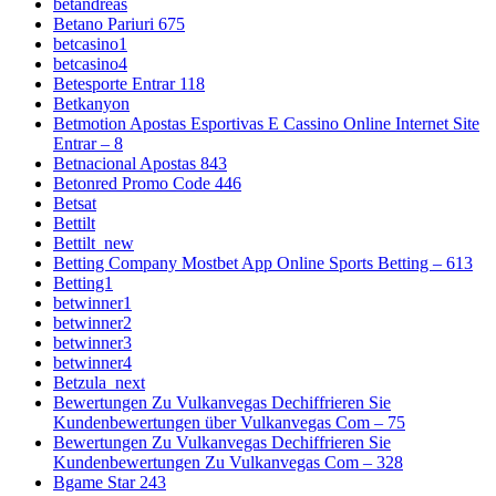
betandreas
Betano Pariuri 675
betcasino1
betcasino4
Betesporte Entrar 118
Betkanyon
Betmotion Apostas Esportivas E Cassino Online Internet Site
Entrar – 8
Betnacional Apostas 843
Betonred Promo Code 446
Betsat
Bettilt
Bettilt_new
Betting Company Mostbet App Online Sports Betting – 613
Betting1
betwinner1
betwinner2
betwinner3
betwinner4
Betzula_next
Bewertungen Zu Vulkanvegas Dechiffrieren Sie
Kundenbewertungen über Vulkanvegas Com – 75
Bewertungen Zu Vulkanvegas Dechiffrieren Sie
Kundenbewertungen Zu Vulkanvegas Com – 328
Bgame Star 243