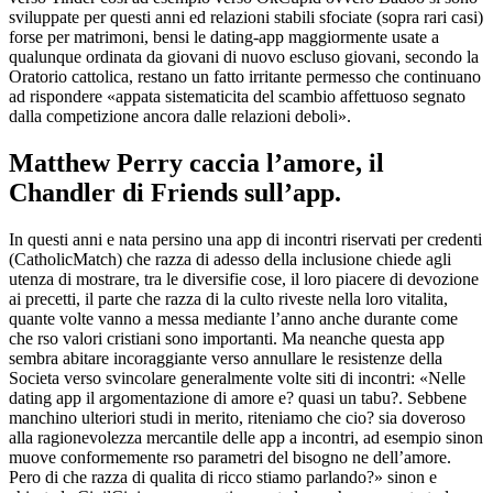
sviluppate per questi anni ed relazioni stabili sfociate (sopra rari casi)
forse per matrimoni, bensi le dating-app maggiormente usate a
qualunque ordinata da giovani di nuovo escluso giovani, secondo la
Oratorio cattolica, restano un fatto irritante permesso che continuano
ad rispondere «appata sistematicita del scambio affettuoso segnato
dalla competizione ancora dalle relazioni deboli».
Matthew Perry caccia l’amore, il
Chandler di Friends sull’app.
In questi anni e nata persino una app di incontri riservati per credenti
(CatholicMatch) che razza di adesso della inclusione chiede agli
utenza di mostrare, tra le diversifie cose, il loro piacere di devozione
ai precetti, il parte che razza di la culto riveste nella loro vitalita,
quante volte vanno a messa mediante l’anno anche durante come
che rso valori cristiani sono importanti. Ma neanche questa app
sembra abitare incoraggiante verso annullare le resistenze della
Societa verso svincolare generalmente volte siti di incontri: «Nelle
dating app il argomentazione di amore e? quasi un tabu?. Sebbene
manchino ulteriori studi in merito, riteniamo che cio? sia doveroso
alla ragionevolezza mercantile delle app a incontri, ad esempio sinon
muove conformemente rso parametri del bisogno ne dell’amore.
Pero di che razza di qualita di ricco stiamo parlando?» sinon e