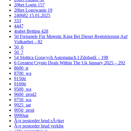
20bet Login 157
20bet Logowanie 19
240682 15.01.2025
333
4447
4rabet Betting 428
50 Freispiele Für Majestic King Bei Dieser Registrierung Auf
Vulkanbet – 82
50_6
50_7
54 Slottica Gorących Automatach I Zdobądź – 198
6 Greatest Crypto Deals Within The Uk January 2025 – 292
8600_tr
8700_wa
9150tr
9160tr
9500_wa
9600_prod2
9750_wa
9925_sat
9950_prod
9990sat
Ã¤r postorder brud sÃ¤ker
Ã¤r postorder brud verklig