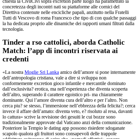
chiesta la CivilCivi sopra excretion parte luogo ha parametrato la
concretezza degli incontri nati su piattaforme alle cornici del
Direttiva contenute nelle encicliche papali, anzitutto nella Fratelli
Tutti di Vescovo di roma Francesco che tipo di con qualche passaggi
la ha dedicata proprio alle dinamiche dei rapporti umani filtrati dalla
tecnologia.
Tinder a rso cattolici, aborda Catholic
Match: l’app di incontri riservata ai
credenti
«La nostra
Moglie Sri Lanka
amico dell’amore si pone internamente
dell’antropologia cristiana, vale a dire si sviluppa non
conformemente excretion gioco infantile e mercantile dominato
dall’esclusivita? erotica, ma nell’esperienza che diventa scoperta
dell’altro, superando il carattere egoistico pri- ma chiaramente
dominante. Qui l’amore diventa cura dell’altro e per l’altro. Non
cerca piu? se stesso, l’immersione nell’ebbrezza della felicita?; cerca
invece il affare dell’amato: diventa veto, e? risoluto al resa, davanti
lo cattura» scrive la revisione dei gesuiti le cui bozze sono
tradizionalmente approvate dal Vaticano anzi della comunicazione.
Posteriore la Tempio le dating app possono risiedere sdoganate
scapolo qualora gli fruitori sono consapevoli delle trappole