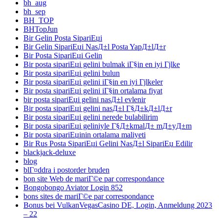
bh_aug
bh_sep
BH_TOP
BHTopJun
Bir Gelin Posta SipariЕџi
Bir Gelin SipariЕџi NasД±l Posta YapД±lД±r
Bir Posta SipariЕџi Gelin
Bir posta sipariЕџi gelini bulmak iГ§in en iyi Гјlke
Bir posta sipariЕџi gelini bulun
Bir posta sipariЕџi gelini iГ§in en iyi Гјlkeler
Bir posta sipariЕџi gelini iГ§in ortalama fiyat
bir posta sipariЕџi gelini nasД±l evlenir
Bir posta sipariЕџi gelini nasД±l Г§Д±kД±lД±r
Bir posta sipariЕџi gelini nerede bulabilirim
Bir posta sipariЕџi geliniyle Г§Д±kmalД± mД±yД±m
Bir posta sipariЕџinin ortalama maliyeti
Bir Rus Posta SipariЕџi Gelini NasД±l SipariЕџ Edilir
blackjack-deluxe
blog
blГ¤ddra i postorder bruden
bon site Web de mariГ©e par correspondance
Bongobongo Aviator Login 852
bons sites de mariГ©e par correspondance
Bonus bei VulkanVegasCasino DE, Login, Anmeldung 2023
– 22