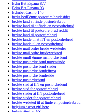
Bdm Bet Espana 877
Bdm Bet Espana 93
Bdmbet Casino 146
bedst bedГёmte postordre brudesider
bedste land at finde postordrebrud
bedste land til at finde en postordrebrud
bedste land til postordre brud reddit
bedste land til postordrebrud
bedste lande til at fГҐ en postordrebrud
bedste lande til en postordrebrud
bedste mail ordre brude websteder
bedste mail ordre brudewebsted
bedste omdГёmme mail ordre brud
bedste postordre brud nogensinde
bedste postordre brud steder
bedste postordre brudefirma
bedste postordre brudeside
bedste postordrebrud
bedste sted at fГҐ en postordrebrud
bedste sted for postordrebrud
bedste steder at fГҐ postordrebrud
bedste steder for postordrebrud
bedste websted til at finde en postordrebrud
belgium escort girl here
belugasitesi_mAY