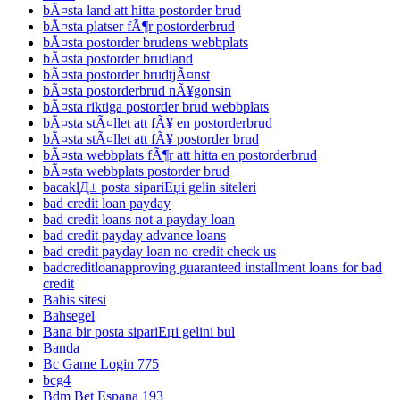
bÃ¤sta land att hitta postorder brud
bÃ¤sta platser fÃ¶r postorderbrud
bÃ¤sta postorder brudens webbplats
bÃ¤sta postorder brudland
bÃ¤sta postorder brudtjÃ¤nst
bÃ¤sta postorderbrud nÃ¥gonsin
bÃ¤sta riktiga postorder brud webbplats
bÃ¤sta stÃ¤llet att fÃ¥ en postorderbrud
bÃ¤sta stÃ¤llet att fÃ¥ postorder brud
bÃ¤sta webbplats fÃ¶r att hitta en postorderbrud
bÃ¤sta webbplats postorder brud
bacaklД± posta sipariЕџi gelin siteleri
bad credit loan payday
bad credit loans not a payday loan
bad credit payday advance loans
bad credit payday loan no credit check us
badcreditloanapproving guaranteed installment loans for bad
credit
Bahis sitesi
Bahsegel
Bana bir posta sipariЕџi gelini bul
Banda
Bc Game Login 775
bcg4
Bdm Bet Espana 193