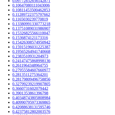
0.09772832656142871
0.10647080111043006
0.10811453500462853
0.11289722375797662
0.1165030239770819
0.13380991330773218
0.13751089031986907
0.15326825566110047
0.1536874121173316
0.15426308574950942
0.15915196031225387
0.19565264941740668
0.2383510931204973
0.24147475868998136
0.2611964348964755
0.27955584607660977
0.2813511275364201
0.28179809496758856
0.32799239219907805
0.3660731602079442
0.3901353861396798
0.40348743805808984
0.40990795973369865
0.42088638131595746
0.42375812802003576