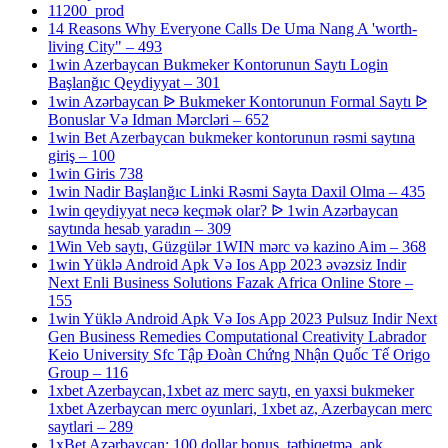
11200_prod
14 Reasons Why Everyone Calls De Uma Nang A 'worth-
living City" – 493
1win Azerbaycan Bukmeker Kontorunun Saytı Login
Başlanğıc Qeydiyyat – 301
1win Azərbaycan ᐉ Bukmeker Kontorunun Formal Saytı ᐉ
Bonuslar Və Idman Mərcləri – 652
1win Bet Azerbaycan bukmeker kontorunun rəsmi saytına
giriş – 100
1win Giris 738
1win Nadir Başlanğıc Linki Rəsmi Sayta Daxil Olma – 435
1win qeydiyyat necə keçmək olar? ᐉ 1win Azərbaycan
saytında hesab yaradın – 309
1Win Veb saytı, Güzgülər 1WIN mərc və kazino Aim – 368
1win Yüklə Android Apk Və Ios App 2023 əvəzsiz Indir
Next Enli Business Solutions Fazak Africa Online Store –
155
1win Yüklə Android Apk Və Ios App 2023 Pulsuz Indir Next
Gen Business Remedies Computational Creativity Labrador
Keio University Sfc Tập Đoàn Chứng Nhận Quốc Tế Origo
Group – 116
1xbet Azerbaycan,1xbet az merc saytı, en yaxsi bukmeker
1xbet Azerbaycan merc oyunlari, 1xbet az, Azerbaycan merc
saytlari – 289
1xBet Azərbaycan: 100 dollar bonus, tətbiqetmə, apk,