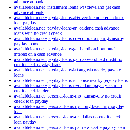
advance at bank
availableloan.net+installment-loans-wi+cleveland get cash
advance at bank
availableloan.net+payday-loans-al+riverside no credit check
loan payday
availableloan.net+payday-loans-ar+oakland cash advance
loans with no credit check
availableloan.net+payday-loans-co+colorado-springs nearby
payday loans
availableloan.net+payday-loans-ga+hamilton how much
interest on a cash advance
availableloan.net+payday-loans-ga+oakwood bad credit no
credit check payday loans
availableloan.net+payday-loans-ia+augusta nearby payday
loans
availableloan.net+payday-loans-id+boise nearby payday loans
availableloan.net+payday-loans-il+oakland payday loan no
credit check lender
availableloan.net+personal-loans-mo+kansas-city no credit
check loan payday
availableloan.net+personal-loans-ny+long-beach my payday
loan
availableloan.net+personal-loans-or+dallas no credit check
loan payday
availableloan.net+personal-loans-pa+new-castle payday loan