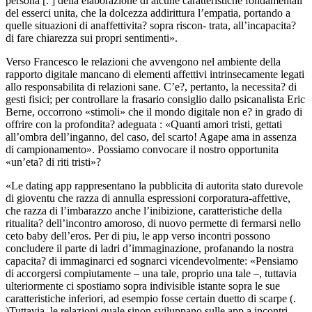
persona [. ] della elaborazione di alcune caratteristiche fondamentali
del esserci unita, che la dolcezza addirittura l’empatia, portando a
quelle situazioni di anaffettivita? sopra riscon- trata, all’incapacita?
di fare chiarezza sui propri sentimenti».
Verso Francesco le relazioni che avvengono nel ambiente della
rapporto digitale mancano di elementi affettivi intrinsecamente legati
allo responsabilita di relazioni sane. C’e?, pertanto, la necessita? di
gesti fisici; per controllare la frasario consiglio dallo psicanalista Eric
Berne, occorrono «stimoli» che il mondo digitale non e? in grado di
offrire con la profondita? adeguata : «Quanti amori tristi, gettati
all’ombra dell’inganno, del caso, del scarto! Agape ama in assenza
di campionamento». Possiamo convocare il nostro opportunita
«un’eta? di riti tristi»?
«Le dating app rappresentano la pubblicita di autorita stato durevole
di gioventu che razza di annulla espressioni corporatura-affettive,
che razza di l’imbarazzo anche l’inibizione, caratteristiche della
ritualita? dell’incontro amoroso, di nuovo permette di fermarsi nello
ceto baby dell’eros. Per di piu, le app verso incontri possono
concludere il parte di ladri d’immaginazione, profanando la nostra
capacita? di immaginarci ed sognarci vicendevolmente: «Pensiamo
di accorgersi compiutamente – una tale, proprio una tale –, tuttavia
ulteriormente ci spostiamo sopra indivisible istante sopra le sue
caratteristiche inferiori, ad esempio fosse certain duetto di scarpe (.
)Tuttavia, le relazioni quale sinon sviluppano sulle app a incontri