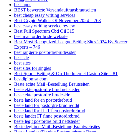
best apps
BEST bewertete Versandauftragsbrautseiten
best cheap essay writing services
Best Crypto Wallets Of November 2024 – 768
best essay writing service review
Best Full Spectrum Cbd Oil 315
best mail order bride website
Best Most Recognized League Betting Sites 2024 By Soccer
Experts – 746
best rangerte postordrebrudesider
best site
best sites
best sites for singles
Best Sports Betting & On The Internet Casino Site – 81
bestdiplomsa.com
Beste echte Mail -Bestellung Brautseiten
beste ekte postordre brud nettsteder
beste ekte postordre brudeside
beste land for en postordrebrud
beste land for postordre brud reddit
beste land for ГҐ fГҐ en postordrebrud
beste landet ГҐ finne postordrebrud
beste legit postordre brud nettsteder
Beste legitime Mail -Bestellung Brautwebsites
Beste Lender fГјr eine Postanweisung Braut