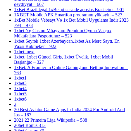
qeydiyyat – 667
1xBet Brazil legal 1xBet pt casa de apostas Brasileiro – 901
1XBET Mobile APK Smartfon proqramını yükləyin – 527
1xBet Mobile Vebsayt Və 1x Bet Mobil Uygulama Indir 2023
794 – 978
1xbet Ng Casino Müəyyən: Premium Oyuna Və çox
Mükafatlara Pasportunuz – 523
1xbet Seyrək 1xbet Azerbaycan,1xbet Az Merc Saytı, En
Yaxsi Bukmeker – 922
1xbet_next
1xbet, 1xbet Güncel Giriş, 1xbet Üyelik, 1xbet Mobil
Başlanğıc – 327
1xBet: A Frontier in Online Gaming and Betting Innovation –
763
1xbet1
1xbet3
1xbet4
1xbet5
1xbet6
2
20 Best Aviator Game Apps In India 2024 For Android And
Ios – 167
2021 22 Primeira Liga Wikipedia – 588
20bet Bonus 313
20bet Casino 30