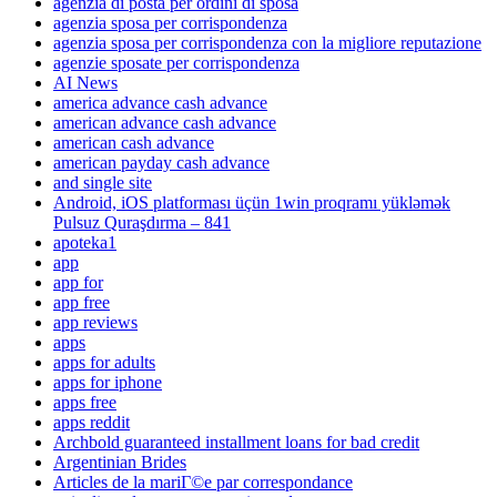
agenzia di posta per ordini di sposa
agenzia sposa per corrispondenza
agenzia sposa per corrispondenza con la migliore reputazione
agenzie sposate per corrispondenza
AI News
america advance cash advance
american advance cash advance
american cash advance
american payday cash advance
and single site
Android, iOS platforması üçün 1win proqramı yükləmək
Pulsuz Quraşdırma – 841
apoteka1
app
app for
app free
app reviews
apps
apps for adults
apps for iphone
apps free
apps reddit
Archbold guaranteed installment loans for bad credit
Argentinian Brides
Articles de la mariГ©e par correspondance