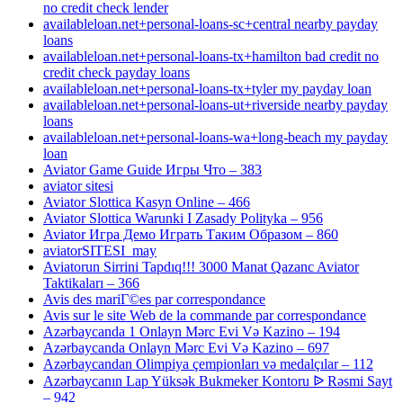
no credit check lender
availableloan.net+personal-loans-sc+central nearby payday
loans
availableloan.net+personal-loans-tx+hamilton bad credit no
credit check payday loans
availableloan.net+personal-loans-tx+tyler my payday loan
availableloan.net+personal-loans-ut+riverside nearby payday
loans
availableloan.net+personal-loans-wa+long-beach my payday
loan
Aviator Game Guide Игры Что – 383
aviator sitesi
Aviator Slottica Kasyn Online – 466
Aviator Slottica Warunki I Zasady Polityka – 956
Aviator Игра Демо Играть Таким Образом – 860
aviatorSITESI_may
Aviatorun Sirrini Tapdıq!!! 3000 Manat Qazanc Aviator
Taktikaları – 366
Avis des mariГ©es par correspondance
Avis sur le site Web de la commande par correspondance
Azərbaycanda 1 Onlayn Mərc Evi Və Kazino – 194
Azərbaycanda Onlayn Mərc Evi Və Kazino – 697
Azərbaycandan Olimpiya çempionları və medalçılar – 112
Azərbaycanın Lap Yüksək Bukmeker Kontoru ᐉ Rəsmi Sayt
– 942