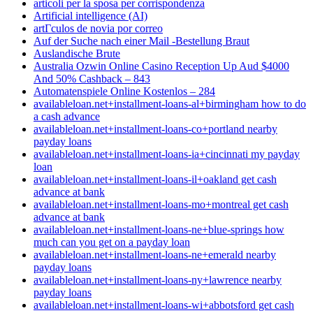
articoli per la sposa per corrispondenza
Artificial intelligence (AI)
artГ­culos de novia por correo
Auf der Suche nach einer Mail -Bestellung Braut
Auslandische Brute
Australia Ozwin Online Casino Reception Up Aud $4000
And 50% Cashback – 843
Automatenspiele Online Kostenlos – 284
availableloan.net+installment-loans-al+birmingham how to do
a cash advance
availableloan.net+installment-loans-co+portland nearby
payday loans
availableloan.net+installment-loans-ia+cincinnati my payday
loan
availableloan.net+installment-loans-il+oakland get cash
advance at bank
availableloan.net+installment-loans-mo+montreal get cash
advance at bank
availableloan.net+installment-loans-ne+blue-springs how
much can you get on a payday loan
availableloan.net+installment-loans-ne+emerald nearby
payday loans
availableloan.net+installment-loans-ny+lawrence nearby
payday loans
availableloan.net+installment-loans-wi+abbotsford get cash