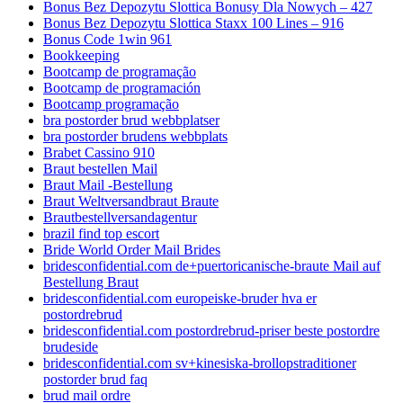
Bonus Bez Depozytu Slottica Bonusy Dla Nowych – 427
Bonus Bez Depozytu Slottica Staxx 100 Lines – 916
Bonus Code 1win 961
Bookkeeping
Bootcamp de programação
Bootcamp de programación
Bootcamp programação
bra postorder brud webbplatser
bra postorder brudens webbplats
Brabet Cassino 910
Braut bestellen Mail
Braut Mail -Bestellung
Braut Weltversandbraut Braute
Brautbestellversandagentur
brazil find top escort
Bride World Order Mail Brides
bridesconfidential.com de+puertoricanische-braute Mail auf
Bestellung Braut
bridesconfidential.com europeiske-bruder hva er
postordrebrud
bridesconfidential.com postordrebrud-priser beste postordre
brudeside
bridesconfidential.com sv+kinesiska-brollopstraditioner
postorder brud faq
brud mail ordre