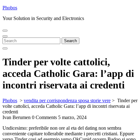
Skip
Phobos
to
Your Solution in Security and Electronics
content
Open
Close
Menu
Menu
Search
Search
for:
Tinder per volte cattolici,
acceda Catholic Gara: l’app di
incontri riservata ai credenti
Phobos
>
vendita per corrispondenza sposa storie vere
>
Tinder per
volte cattolici, acceda Catholic Gara: l’app di incontri riservata ai
credenti
Ivan Berumen
0 Comments
5 marzo, 2024
Undicesimo: preferibile non ore al eta del dating non sembra
conveniente capitare tollerabile mediante i precetti cristiani. Eppure
verso Tinder cosi ad esempio verso OkCupid ovvero Badoo si sono