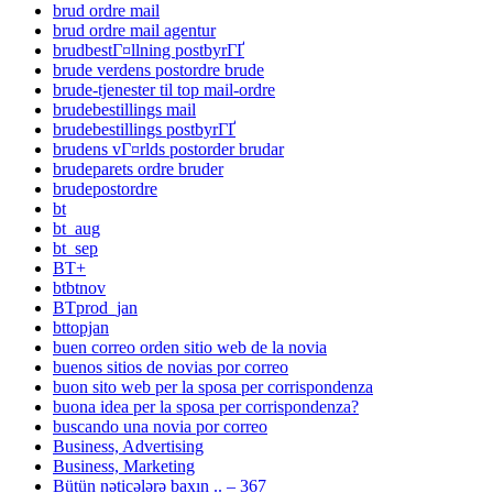
brud ordre mail
brud ordre mail agentur
brudbestГ¤llning postbyrГҐ
brude verdens postordre brude
brude-tjenester til top mail-ordre
brudebestillings mail
brudebestillings postbyrГҐ
brudens vГ¤rlds postorder brudar
brudeparets ordre bruder
brudepostordre
bt
bt_aug
bt_sep
BT+
btbtnov
BTprod_jan
bttopjan
buen correo orden sitio web de la novia
buenos sitios de novias por correo
buon sito web per la sposa per corrispondenza
buona idea per la sposa per corrispondenza?
buscando una novia por correo
Business, Advertising
Business, Marketing
Bütün nəticələrə baxın .. – 367