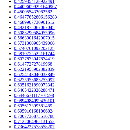
0.4259354128922491
0.44096099291640967
0.450055433082562
0.46477852806156283
0.4689907730961512
0.4921875067067045
0.5083290584955096
0.5663901642907015
0.5731300965439066
0.5740761092202125
0.5810755525161744
0.6027873047874419
0.614772727819968
0.6221958902382839
0.6254148040033849
0.6275953683253097
0.6351621890073342
0.6405422326288471
0.6446671117701598
0.6894084099436101
0.695617399581489
0.6959161681866824
0.7007736873516788
0.7122064962131552
0.7364227578558207