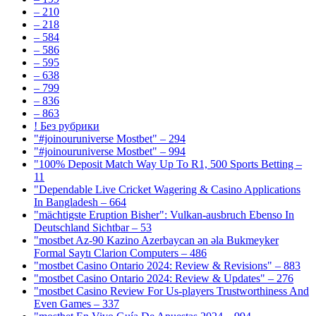
– 210
– 218
– 584
– 586
– 595
– 638
– 799
– 836
– 863
! Без рубрики
"#joinouruniverse Mostbet" – 294
"#joinouruniverse Mostbet" – 994
"100% Deposit Match Way Up To R1, 500 Sports Betting –
11
"Dependable Live Cricket Wagering & Casino Applications
In Bangladesh – 664
"mächtigste Eruption Bisher": Vulkan-ausbruch Ebenso In
Deutschland Sichtbar – 53
"mostbet Az-90 Kazino Azerbaycan ən əla Bukmeyker
Formal Saytı Clarion Computers – 486
"mostbet Casino Ontario 2024: Review & Revisions" – 883
"mostbet Casino Ontario 2024: Review & Updates" – 276
"mostbet Casino Review For Us-players Trustworthiness And
Even Games – 337