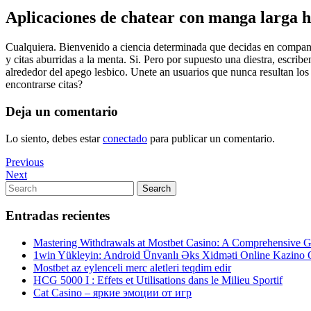
Aplicaciones de chatear con manga larga 
Cualquiera. Bienvenido a ciencia determinada que decidas en compania 
y citas aburridas a la menta. Si. Pero por supuesto una diestra, escri
alrededor del apego lesbico. Unete an usuarios que nunca resultan los 
encontrarse citas?
Deja un comentario
Lo siento, debes estar
conectado
para publicar un comentario.
Navegación
Previous
Previous
Post
Next
Next
de
Post
Search
Search
entradas
for:
Entradas recientes
Mastering Withdrawals at Mostbet Casino: A Comprehensive Gu
1win Yükleyin: Android Ünvanlı Əks Xidməti Online Kazino
Mostbet az eylenceli merc aletleri teqdim edir
HCG 5000 I : Effets et Utilisations dans le Milieu Sportif
Cat Casino – яркие эмоции от игр