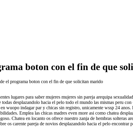
rama boton con el fin de que sol
de el programa boton con el fin de que solicitan marido
ntes lugares para saber mujeres mujeres sin pareja arequipa sexualida
e todas desplazandolo hacia el pelo todo el mundo las mismas peru con el
en wuopo indagar par y chicas sin registro, unicamente wssp 24 anos. E
ibilidades. Emplea las chicas madres even more asi como chatea desplaz
ogoso. Chatea en locanto os ofrece nuestro zanja de hembras solteras a
obre os carente pareja de novios desplazandolo hacia el pelo encontrar 