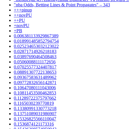
"nba Odds, Betting Lines & Point Propagates" – 343
+++pinup
++novPU
++PU
+novPU
+PB
0.006381133929867389
0.018991485852794754
0.025234653032123022
0.02871714926218183
0.03897690464508463
0.05060088111172656
0.07025577324407817
0.08891307722138653
0.09367583631489962
0.09772832656142871
0.10647080111043006
0.10811453500462853
0.11289722375797662
0.1165030239770819
0.13380991330773218
0.13751089031986907
0.15326825566110047
0.1536874121173316