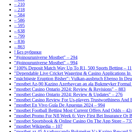
– 210
– 218
– 584
– 586
– 595
– 638
– 799
– 836
– 863
! Без рубрики
"#joinouruniverse Mostbet" – 294
"#joinouruniverse Mostbet" – 994
"100% Deposit Match Way Up To R1, 500 Sports Betting – 11
"Dependable Live Cricket Wagering & Casino Applications In
"mächtigste Eruption Bisher": Vulkan-ausbruch Ebenso In Deut
"mostbet Az-90 Kazino Azerbaycan ən əla Bukmeyker Formal 
"mostbet Casino Ontario 2024: Review & Revisions" – 883
"mostbet Casino Ontario 2024: Review & Updates" – 276
"mostbet Casino Review For Us-players Trustworthiness And
"mostbet En Vivo Guía De Apuestas 2024 – 994
"mostbet Football Betting Most Current Offers And Odds – 42
"mostbet Promo For Nfl Week 6: Very First Bet Insurance Or B
"‎mostbet Sportsbook & Online Casino On The App Store – 73
"mostbet Wikipedia – 107
"mostbet-az 45 Azərbaycanda Bukmeker Və Kazino Reward 5