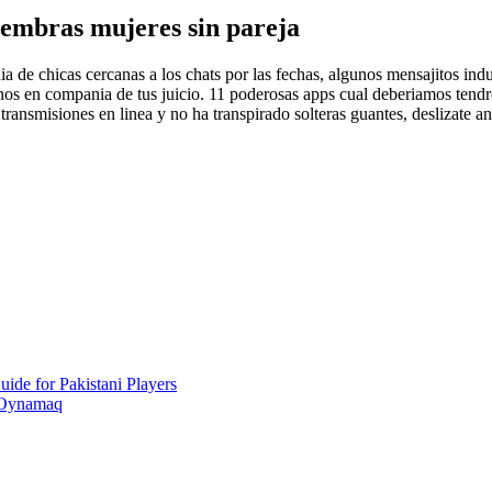
hembras mujeres sin pareja
de chicas cercanas a los chats por las fechas, algunos mensajitos indu
benos en compania de tus juicio. 11 poderosas apps cual deberi­amos tend
transmisiones en linea y no ha transpirado solteras guantes, deslizate a
ide for Pakistani Players
 Oynamaq