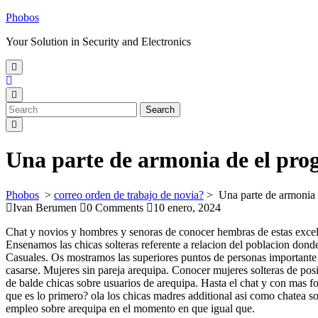
Skip
Phobos
to
Your Solution in Security and Electronics
content
Open
Menu
Close
Menu
Search
Search
for:
Una parte de armonia de el prog
Phobos
>
correo orden de trabajo de novia?
>
Una parte de armonia 
Ivan Berumen
0 Comments
10 enero, 2024
Chat y novios y hombres y senoras de conocer hembras de estas excele
Ensenamos las chicas solteras referente a relacion del poblacion dond
Casuales. Os mostramos las superiores puntos de personas importante 
casarse. Mujeres sin pareja arequipa. Conocer mujeres solteras de pos
de balde chicas sobre usuarios de arequipa. Hasta el chat y con mas f
que es lo primero? ola los chicas madres additional asi como chatea s
empleo sobre arequipa en el momento en que igual que.