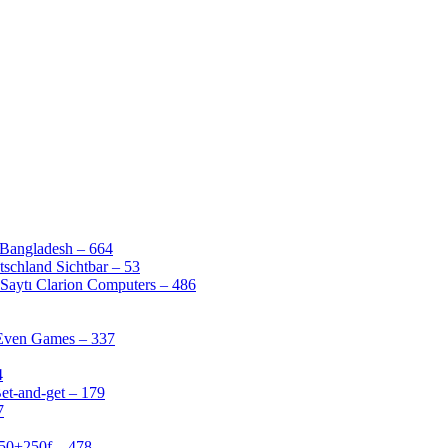
 Bangladesh – 664
schland Sichtbar – 53
Saytı Clarion Computers – 486
 Even Games – 337
4
et-and-get – 179
7
50+250f – 478