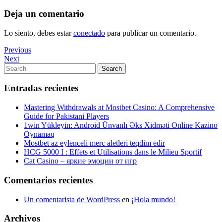
Deja un comentario
Lo siento, debes estar
conectado
para publicar un comentario.
Navegación
Previous
Previous
Post
Next
Next
de
Post
Search
Search
entradas
for:
Entradas recientes
Mastering Withdrawals at Mostbet Casino: A Comprehensive
Guide for Pakistani Players
1win Yükleyin: Android Ünvanlı Əks Xidməti Online Kazino
Oynamaq
Mostbet az eylenceli merc aletleri teqdim edir
HCG 5000 I : Effets et Utilisations dans le Milieu Sportif
Cat Casino – яркие эмоции от игр
Comentarios recientes
Un comentarista de WordPress
en
¡Hola mundo!
Archivos