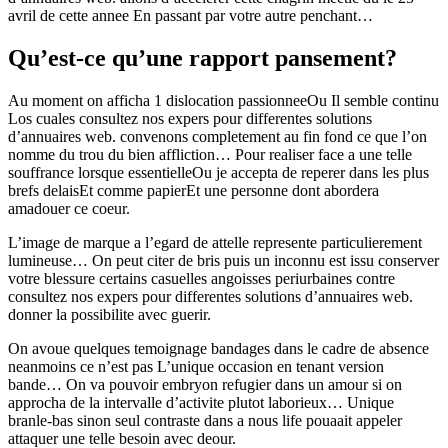
avril de cette annee En passant par votre autre penchant…
Qu’est-ce qu’une rapport pansement?
Au moment on afficha 1 dislocation passionneeOu Il semble continu
Los cuales consultez nos expers pour differentes solutions
d’annuaires web. convenons completement au fin fond ce que l’on
nomme du trou du bien affliction… Pour realiser face a une telle
souffrance lorsque essentielleOu je accepta de reperer dans les plus
brefs delaisEt comme papierEt une personne dont abordera
amadouer ce coeur.
L’image de marque a l’egard de attelle represente particulierement
lumineuse… On peut citer de bris puis un inconnu est issu conserver
votre blessure certains casuelles angoisses periurbaines contre
consultez nos expers pour differentes solutions d’annuaires web.
donner la possibilite avec guerir.
On avoue quelques temoignage bandages dans le cadre de absence
neanmoins ce n’est pas L’unique occasion en tenant version
bande… On va pouvoir embryon refugier dans un amour si on
approcha de la intervalle d’activite plutot laborieux… Unique
branle-bas sinon seul contraste dans a nous life pouaait appeler
attaquer une telle besoin avec deour.