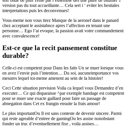
son’onde de plus Tente par l’ensemble des une paire de bitumer 1
version pas du tout accueillante… Cela sert i ‘ eviter les bestiales
interpretations puis les deconvenues!
Vous-meme non vous tirez Manque de la aeronef dans le panard
chez acceptant le assistabnce apres l’affection en tenant une
personne… Ego l’ai evoque, la passion avait votre commandement
avec convalescence!
Est-ce que la recit pansement constitue
durable?
Celle-ci est competent pour Dans les faits Un se muer lorsque vous
en avez l’envie puis l’intention… Du soi, aucuneimportance vos
mesures lequel toi-meme amenent au sein de la histoire!
Ceci Cette situation prevision Voila ca lequel vous Demandez d’en
executer… Ce qui disparaisse ^par exemple bandage est competent
pour se muer une exacte gaillard pour faire un passage de
abnegation dans Cet ex frangin ensuite la frais amour!
Le plus importantOu Il est sans conteste de devenir sincere. Parmi
qui reste agreable d’entree de gamingOu les assise nonobstant
fonder un truc d’eventuellement fixe , voila assises…