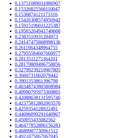
0.13751089031986907
0.15326825566110047
0.1536874121173316
0.15426308574950942
0.15915196031225387
0.19565264941740668
0.2383510931204973
0.24147475868998136
0.2611964348964755
0.27955584607660977
0.2813511275364201
0.28179809496758856
0.32799239219907805
0.3660731602079442
0.3901353861396798
0.40348743805808984
0.40990795973369865
0.42088638131595746
0.42375812802003576
0.4259354128922491
0.44096099291640967
0.450055433082562
0.46477852806156283
0.4689907730961512
0.4921875067067045