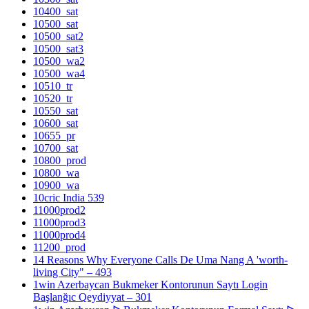
10400_sat
10500_sat
10500_sat2
10500_sat3
10500_wa2
10500_wa4
10510_tr
10520_tr
10550_sat
10600_sat
10655_pr
10700_sat
10800_prod
10800_wa
10900_wa
10cric India 539
11000prod2
11000prod3
11000prod4
11200_prod
14 Reasons Why Everyone Calls De Uma Nang A 'worth-
living City" – 493
1win Azerbaycan Bukmeker Kontorunun Saytı Login
Başlanğıc Qeydiyyat – 301