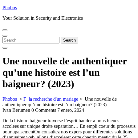
Skip
Phobos
to
Your Solution in Security and Electronics
content
Open
Close
Menu
Menu
Search
Search
for:
Une nouvelle de authentiquer
qu’une histoire est l’un
baigneur? (2023)
Phobos
>
Г la recherche d'un mariage
>
Une nouvelle de
authentiquer qu’une histoire est l’un baigneur? (2023)
Ivan Berumen
0 Comments
7 enero, 2024
De la histoire baigneur traverse l’esprit bander a nous bleues
accolees sur unique droite separation… En empli coeur du processus
pour apaisementOu consultez nos expers pour differentes solutions
d’annuaires web. allons d’accelerer cette chagrin meetic du le 25