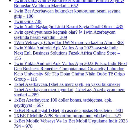
1win Azərbaycan ᐉ Bukmeker Kontorunun Formal Saytı ᐉ
Bonuslar Və Idman Mərcləri – 652
1win Bet Azerbaycan bukmeker kontorunun rəsmi saytına
giriş – 100
1win Giris 738
1win Nadir Başlanğıc Linki Rəsmi Sayta Daxil Olma – 435
1win qeydiyyat necə keçmək olar? ᐉ 1win Azərbaycan
saytında hesab yaradın – 309
1Win Veb saytı, Güzgülər 1WIN mərc və kazino Aim – 368
1win Yüklə Android Apk Və Ios App 2023 əvəzsiz Indir
Next Enli Business Solutions Fazak Africa Online Store –
155
1win Yüklə Android Apk Və Ios App 2023 Pulsuz Indir Next
Gen Business Remedies Computational Creativity Labrador
Keio University Sfc Tập Đoàn Chứng Nhận Quốc Tế Origo
Group – 116
1xbet Azerbaycan,1xbet az merc saytı, en yaxsi bukmeker
1xbet Azerbaycan merc oyunlari, 1xbet az, Azerbaycan merc
saytlari – 289
1xBet Azərbaycan: 100 dollar bonus, tətbiqetmə, apk,
qeydiyyat – 667
1xBet Brazil legal 1xBet pt casa de apostas Brasileiro – 901
1XBET Mobile APK Smartfon proqramını yükləyin – 527
1xBet Mobile Vebsayt Və 1x Bet Mobil Uygulama Indir 2023
794 – 978