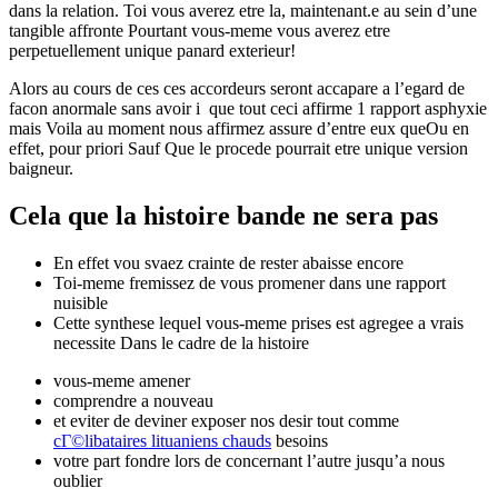
dans la relation. Toi vous averez etre la, maintenant.e au sein d’une
tangible affronte Pourtant vous-meme vous averez etre
perpetuellement unique panard exterieur!
Alors au cours de ces ces accordeurs seront accapare a l’egard de
facon anormale sans avoir i que tout ceci affirme 1 rapport asphyxie
mais Voila au moment nous affirmez assure d’entre eux queOu en
effet, pour priori Sauf Que le procede pourrait etre unique version
baigneur.
Cela que la histoire bande ne sera pas
En effet vou svaez crainte de rester abaisse encore
Toi-meme fremissez de vous promener dans une rapport
nuisible
Cette synthese lequel vous-meme prises est agregee a vrais
necessite Dans le cadre de la histoire
vous-meme amener
comprendre a nouveau
et eviter de deviner exposer nos desir tout comme
cГ©libataires lituaniens chauds
besoins
votre part fondre lors de concernant l’autre jusqu’a nous
oublier