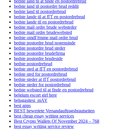
bedste land til at finde en postordrebrud
bedste land til postordre brud reddit
bedste land til postordrebrud
bedste lande til at fГҐ en postordrebrud
bedste lande til en postordrebrud
bedste mail ordre brude websteder
bedste mail ordre brudewebsted
bedste omdГёmme mail ordre brud
bedste postordre brud nogensinde
bedste postordre brud steder
bedste postordre brudefirma
bedste postordre brudeside
bedste postordrebrud
bedste sted at fГҐ en postordrebrud
bedste sted for postordrebrud
bedste steder at fГҐ postordrebrud
bedste steder for postordrebrud
bedste websted til at finde en postordrebrud
belgium escort girl here
belugasitesi_mAY
best apps
BEST bewertete Versandauftragsbrautseiten
best cheap essay writing services
Best Crypto Wallets Of November 2024 – 768
best essay writing service review