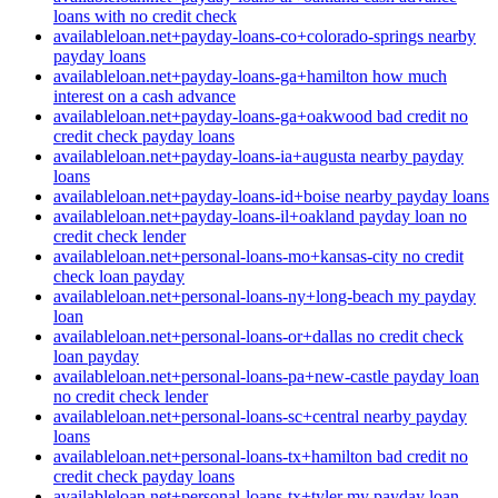
loans with no credit check
availableloan.net+payday-loans-co+colorado-springs nearby
payday loans
availableloan.net+payday-loans-ga+hamilton how much
interest on a cash advance
availableloan.net+payday-loans-ga+oakwood bad credit no
credit check payday loans
availableloan.net+payday-loans-ia+augusta nearby payday
loans
availableloan.net+payday-loans-id+boise nearby payday loans
availableloan.net+payday-loans-il+oakland payday loan no
credit check lender
availableloan.net+personal-loans-mo+kansas-city no credit
check loan payday
availableloan.net+personal-loans-ny+long-beach my payday
loan
availableloan.net+personal-loans-or+dallas no credit check
loan payday
availableloan.net+personal-loans-pa+new-castle payday loan
no credit check lender
availableloan.net+personal-loans-sc+central nearby payday
loans
availableloan.net+personal-loans-tx+hamilton bad credit no
credit check payday loans
availableloan.net+personal-loans-tx+tyler my payday loan