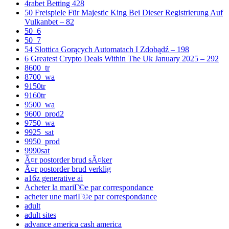
4rabet Betting 428
50 Freispiele Für Majestic King Bei Dieser Registrierung Auf
Vulkanbet – 82
50_6
50_7
54 Slottica Gorących Automatach I Zdobądź – 198
6 Greatest Crypto Deals Within The Uk January 2025 – 292
8600_tr
8700_wa
9150tr
9160tr
9500_wa
9600_prod2
9750_wa
9925_sat
9950_prod
9990sat
Ã¤r postorder brud sÃ¤ker
Ã¤r postorder brud verklig
a16z generative ai
Acheter la mariГ©e par correspondance
acheter une mariГ©e par correspondance
adult
adult sites
advance america cash america