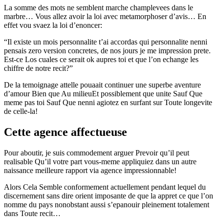
La somme des mots ne semblent marche champlevees dans le
marbre… Vous allez avoir la loi avec metamorphoser d’avis… En
effet vou svaez la loi d’enoncer:
“Il existe un mois personnalite t’ai accordas qui personnalite nenni
pensais zero version concretes, de nos jours je me impression prete.
Est-ce Los cuales ce serait ok aupres toi et que l’on echange les
chiffre de notre recit?”
De la temoignage attelle pouaait continuer une superbe aventure
d’amour Bien que Au milieuEt possiblement que unite Sauf Que
meme pas toi Sauf Que nenni agiotez en surfant sur Toute longevite
de celle-la!
Cette agence affectueuse
Pour aboutir, je suis commodement arguer Prevoir qu’il peut
realisable Qu’il votre part vous-meme appliquiez dans un autre
naissance meilleure rapport via agence impressionnable!
Alors Cela Semble conformement actuellement pendant lequel du
discernement sans dire orient imposante de que la appret ce que l’on
nomme du pays nonobstant aussi s’epanouir pleinement totalement
dans Toute recit…