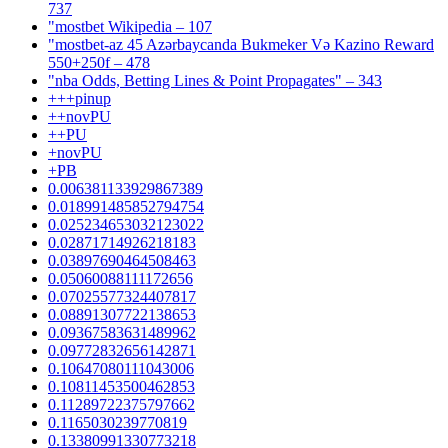
737
"mostbet Wikipedia – 107
"mostbet-az 45 Azərbaycanda Bukmeker Və Kazino Reward
550+250f – 478
"nba Odds, Betting Lines & Point Propagates" – 343
+++pinup
++novPU
++PU
+novPU
+PB
0.006381133929867389
0.018991485852794754
0.025234653032123022
0.02871714926218183
0.03897690464508463
0.05060088111172656
0.07025577324407817
0.08891307722138653
0.09367583631489962
0.09772832656142871
0.10647080111043006
0.10811453500462853
0.11289722375797662
0.1165030239770819
0.13380991330773218