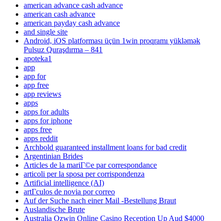
american advance cash advance
american cash advance
american payday cash advance
and single site
Android, iOS platforması üçün 1win proqramı yükləmək
Pulsuz Quraşdırma – 841
apoteka1
app
app for
app free
app reviews
apps
apps for adults
apps for iphone
apps free
apps reddit
Archbold guaranteed installment loans for bad credit
Argentinian Brides
Articles de la mariГ©e par correspondance
articoli per la sposa per corrispondenza
Artificial intelligence (AI)
artГ­culos de novia por correo
Auf der Suche nach einer Mail -Bestellung Braut
Auslandische Brute
Australia Ozwin Online Casino Reception Up Aud $4000