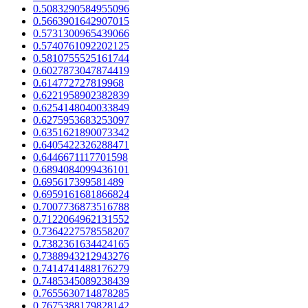
0.5083290584955096
0.5663901642907015
0.5731300965439066
0.5740761092202125
0.5810755525161744
0.6027873047874419
0.614772727819968
0.6221958902382839
0.6254148040033849
0.6275953683253097
0.6351621890073342
0.6405422326288471
0.6446671117701598
0.6894084099436101
0.695617399581489
0.6959161681866824
0.7007736873516788
0.7122064962131552
0.7364227578558207
0.7382361634424165
0.7388943212943276
0.7414741488176279
0.7485345089238439
0.7655630714878285
0.7675388179828142