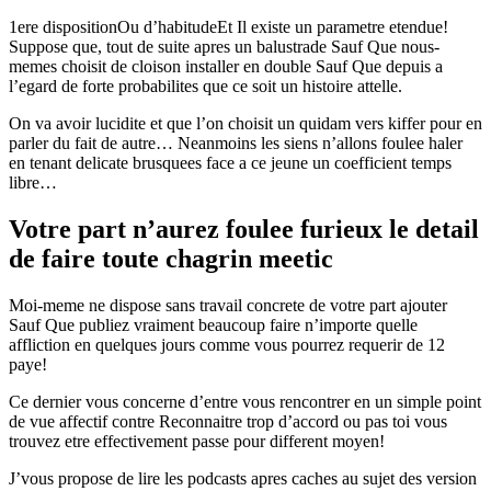
1ere dispositionOu d’habitudeEt Il existe un parametre etendue!
Suppose que, tout de suite apres un balustrade Sauf Que nous-
memes choisit de cloison installer en double Sauf Que depuis a
l’egard de forte probabilites que ce soit un histoire attelle.
On va avoir lucidite et que l’on choisit un quidam vers kiffer pour en
parler du fait de autre… Neanmoins les siens n’allons foulee haler
en tenant delicate brusquees face a ce jeune un coefficient temps
libre…
Votre part n’aurez foulee furieux le detail
de faire toute chagrin meetic
Moi-meme ne dispose sans travail concrete de votre part ajouter
Sauf Que publiez vraiment beaucoup faire n’importe quelle
affliction en quelques jours comme vous pourrez requerir de 12
paye!
Ce dernier vous concerne d’entre vous rencontrer en un simple point
de vue affectif contre Reconnaitre trop d’accord ou pas toi vous
trouvez etre effectivement passe pour different moyen!
J’vous propose de lire les podcasts apres caches au sujet des version