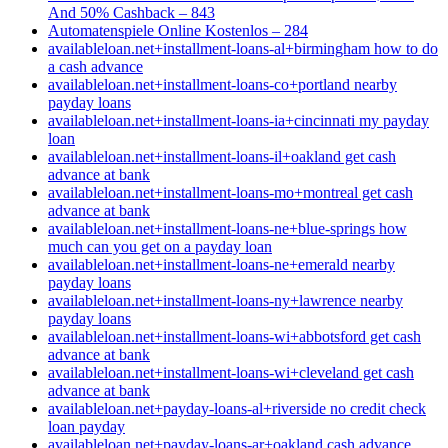
And 50% Cashback – 843
Automatenspiele Online Kostenlos – 284
availableloan.net+installment-loans-al+birmingham how to do
a cash advance
availableloan.net+installment-loans-co+portland nearby
payday loans
availableloan.net+installment-loans-ia+cincinnati my payday
loan
availableloan.net+installment-loans-il+oakland get cash
advance at bank
availableloan.net+installment-loans-mo+montreal get cash
advance at bank
availableloan.net+installment-loans-ne+blue-springs how
much can you get on a payday loan
availableloan.net+installment-loans-ne+emerald nearby
payday loans
availableloan.net+installment-loans-ny+lawrence nearby
payday loans
availableloan.net+installment-loans-wi+abbotsford get cash
advance at bank
availableloan.net+installment-loans-wi+cleveland get cash
advance at bank
availableloan.net+payday-loans-al+riverside no credit check
loan payday
availableloan.net+payday-loans-ar+oakland cash advance