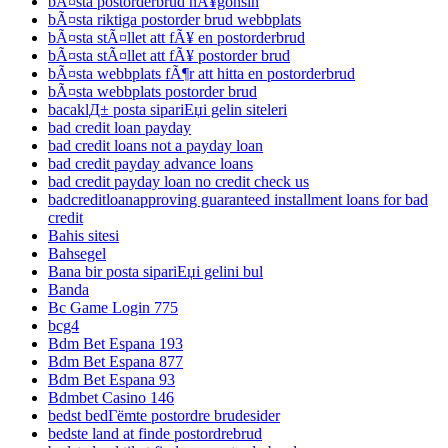
bÃ¤sta postorderbrud nÃ¥gonsin
bÃ¤sta riktiga postorder brud webbplats
bÃ¤sta stÃ¤llet att fÃ¥ en postorderbrud
bÃ¤sta stÃ¤llet att fÃ¥ postorder brud
bÃ¤sta webbplats fÃ¶r att hitta en postorderbrud
bÃ¤sta webbplats postorder brud
bacaklД± posta sipariЕџi gelin siteleri
bad credit loan payday
bad credit loans not a payday loan
bad credit payday advance loans
bad credit payday loan no credit check us
badcreditloanapproving guaranteed installment loans for bad
credit
Bahis sitesi
Bahsegel
Bana bir posta sipariЕџi gelini bul
Banda
Bc Game Login 775
bcg4
Bdm Bet Espana 193
Bdm Bet Espana 877
Bdm Bet Espana 93
Bdmbet Casino 146
bedst bedГёmte postordre brudesider
bedste land at finde postordrebrud