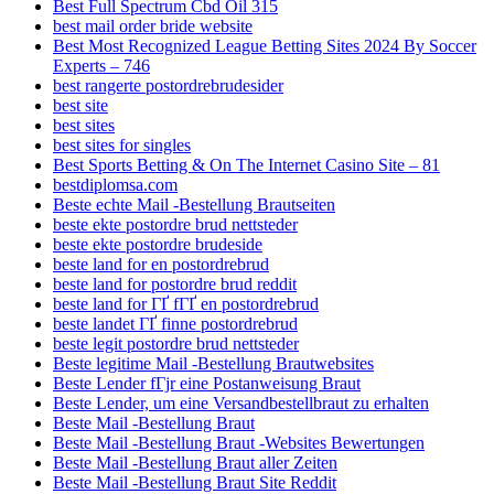
Best Full Spectrum Cbd Oil 315
best mail order bride website
Best Most Recognized League Betting Sites 2024 By Soccer
Experts – 746
best rangerte postordrebrudesider
best site
best sites
best sites for singles
Best Sports Betting & On The Internet Casino Site – 81
bestdiplomsa.com
Beste echte Mail -Bestellung Brautseiten
beste ekte postordre brud nettsteder
beste ekte postordre brudeside
beste land for en postordrebrud
beste land for postordre brud reddit
beste land for ГҐ fГҐ en postordrebrud
beste landet ГҐ finne postordrebrud
beste legit postordre brud nettsteder
Beste legitime Mail -Bestellung Brautwebsites
Beste Lender fГјr eine Postanweisung Braut
Beste Lender, um eine Versandbestellbraut zu erhalten
Beste Mail -Bestellung Braut
Beste Mail -Bestellung Braut -Websites Bewertungen
Beste Mail -Bestellung Braut aller Zeiten
Beste Mail -Bestellung Braut Site Reddit