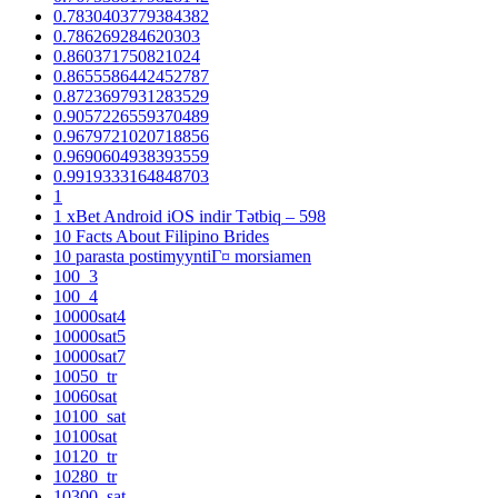
0.7830403779384382
0.786269284620303
0.860371750821024
0.8655586442452787
0.8723697931283529
0.9057226559370489
0.9679721020718856
0.9690604938393559
0.9919333164848703
1
1 xBet Android iOS indir Tətbiq – 598
10 Facts About Filipino Brides
10 parasta postimyyntiГ¤ morsiamen
100_3
100_4
10000sat4
10000sat5
10000sat7
10050_tr
10060sat
10100_sat
10100sat
10120_tr
10280_tr
10300_sat