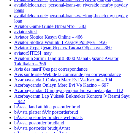
availableloan.net+personal-loans-ut+riverside nearby payday
loans
availableloan.net+personal-loans-wa+long-beach my payday
loan
Aviator Game Guide Игры Что – 383
aviator sitesi
Aviator Slottica Kasyn Online – 466
Aviator Slottica Warunki I Zasady Polityka – 956
Aviator Игра Демо Играть Таким Образом – 860
aviatorSITESI_may
Aviatorun Sirrini Tapdıq!!! 3000 Manat Qazanc Aviator
Taktikaları – 366
Avis des mariГ©es par correspondance
Avis sur le site Web de la commande par correspondance
Azərbaycanda 1 Onlayn Mərc Evi Və Kazino – 194
Azərbaycanda Onlayn Mərc Evi Və Kazino – 697
Azərbaycandan Olimpiya çempionları və medalçılar – 112
Azərbaycanın Lap Yüksək Bukmeker Kontoru ᐉ Rəsmi Sayt
– 942
bÃ¤sta land att hitta postorder brud
bÃ¤sta platser fÃ¶r postorderbrud
bÃ¤sta postorder brudens webbplats
bÃ¤sta postorder brudland
bÃ¤sta postorder brudtjÃ¤nst