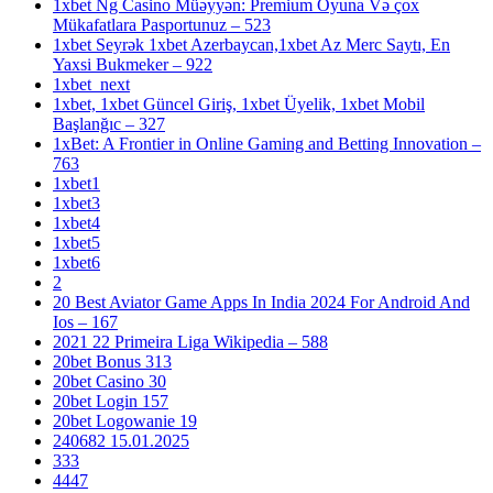
1xbet Ng Casino Müəyyən: Premium Oyuna Və çox
Mükafatlara Pasportunuz – 523
1xbet Seyrək 1xbet Azerbaycan,1xbet Az Merc Saytı, En
Yaxsi Bukmeker – 922
1xbet_next
1xbet, 1xbet Güncel Giriş, 1xbet Üyelik, 1xbet Mobil
Başlanğıc – 327
1xBet: A Frontier in Online Gaming and Betting Innovation –
763
1xbet1
1xbet3
1xbet4
1xbet5
1xbet6
2
20 Best Aviator Game Apps In India 2024 For Android And
Ios – 167
2021 22 Primeira Liga Wikipedia – 588
20bet Bonus 313
20bet Casino 30
20bet Login 157
20bet Logowanie 19
240682 15.01.2025
333
4447