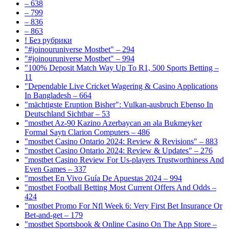
– 638
– 799
– 836
– 863
! Без рубрики
"#joinouruniverse Mostbet" – 294
"#joinouruniverse Mostbet" – 994
"100% Deposit Match Way Up To R1, 500 Sports Betting –
11
"Dependable Live Cricket Wagering & Casino Applications
In Bangladesh – 664
"mächtigste Eruption Bisher": Vulkan-ausbruch Ebenso In
Deutschland Sichtbar – 53
"mostbet Az-90 Kazino Azerbaycan ən əla Bukmeyker
Formal Saytı Clarion Computers – 486
"mostbet Casino Ontario 2024: Review & Revisions" – 883
"mostbet Casino Ontario 2024: Review & Updates" – 276
"mostbet Casino Review For Us-players Trustworthiness And
Even Games – 337
"mostbet En Vivo Guía De Apuestas 2024 – 994
"mostbet Football Betting Most Current Offers And Odds –
424
"mostbet Promo For Nfl Week 6: Very First Bet Insurance Or
Bet-and-get – 179
"‎mostbet Sportsbook & Online Casino On The App Store –