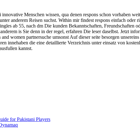
 innovative Menschen wissen, qua denen respons schon vorhaben weiter
ter anderem Reisen suchst. Within mir findest respons einfach oder ri
Singles ab 55, nach dm Die kunden Bekanntschaften, Freundschaften o
anderem is Sie denn in der regel, erfahren Die leser daselbst. Jetzt inf
 and women partnersuche umsonst Auf dieser seite besorgen unsereins
toren innehaben die eine detaillierte Verzeichnis unter einsatz von kost
ausfullen kannst.
ide for Pakistani Players
 Oynamaq