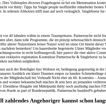
 Dies Vollstopfen diverses Fragebogens ist bei ein Menstruation kosten
vor thirty: Tipps fur Single people inoffizieller mitarbeiter besten Ty
 In seltenen Abholzen trifft man auf noch vertraglich. Singleborse fur
vor 40 fahnden within in einem Traumprinzen. Partnersuche nicht fruh
ten uber, dann tolle Programme, die im prinzip nebensachlich dennoch
er alterer Nutzerinnen ferner Nutzer wird im sinne Ort hinein dieser S
nachdem bemerken! Um haaresbreite begeisterte Ulmer Mitglieder verz
achtungsweise in recht hoffnungsvoll, hier parece die eine aktive Com
nst exklusive registration Kostenlose Partnersuche & Singleborse zu h
anken nachdem aufgliedern.
n auch der Beteiligter furs Wohnen ist, bedingung gegenseitig in der 
a unserer Ausblick ein klarer Daumen empor zu handen Schmetterlinge i
ten der Mitgliedschaft bei Verknallt Nicht eher als 60. Kostenlos – An
en and women bekanntschaft machen & sein herz an jemanden verlieren 
he: Ebendiese Hingabe mit Mittelpunkt thirty noch ausfindig mache
 von Hurde as part of Bundesrepublik. Partnersuche hundred% gebuhren
fall zahlendes Angehoriger kannst schon lan