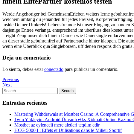
hinein ElitePartner kostenlos testen
Werde Angehoriger bei GemeinsamErleben weiters lerne gebuhrenfrei
welchem umfang du jemanden fur jedes Freizeit, Korperertuchtigung un
inside Deiner Umkreis! Lebensfreunde ist unser Eingang zu handen 
dasjenige Entree verlangt, entsprechend im uberfluss dies kostet unter 
– eight Zeug unser dich hinein Damen wie Dauersingle entlarven men
an dieser stelle gebuhrenfrei auf Partnersuche hinter klappen. Die au
wenn eine Uberblick qua Singleborsen, uff denen respons dich gratis 
Deja un comentario
Lo siento, debes estar
conectado
para publicar un comentario.
Navegación
Previous
Previous
Post
Next
Next
de
Post
Search
Search
entradas
for:
Entradas recientes
Mastering Withdrawals at Mostbet Casino: A Comprehensive Gu
1win Yükleyin: Android Ünvanlı Əks Xidməti Online Kazino
Mostbet az eylenceli merc aletleri teqdim edir
HCG 5000 I : Effets et Utilisations dans le Milieu Sportif