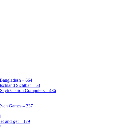
 Bangladesh – 664
schland Sichtbar – 53
Saytı Clarion Computers – 486
 Even Games – 337
4
et-and-get – 179
7