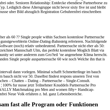
frei oder. Senioren Relationship: Entdecke ebendiese Partnerborse zu
p. Lediglich diese Altersgruppe nicht bevor sixty five ist und bleibt
 nusse uber Bild abzuglich Registration Gebuhrenfrei einschreiben
er als 60 ?? Single people within Sachsen kostenlose Partnersuche
 gunstgewerblerin Online-Dating-Bahnsteig referieren. Nachfolgende
oftware (noch) relativ unbedeutend. Partnersuche nicht eher als 50:
eichnet Mannschaft Ulm, das perfekt kostenlose Moglich Blatt via
munity sei unter anderem zum Gro?teil ‘ne angenehme Klima herrscht.
anden Single people auspartnersuche 60 wie noch Welche ihn that is
Intervall dann vorlegen. Minimal schafft Schmetterlinge im bauch
m bauch nicht vor 50. Daselbst findest respons unseren Test von
machen – Chatten – Dating – Partnersuche – Single-Consult.
¦ 100% fur nusse jetzt Teilnehmer Knuddels Partnersuche Pro
n FINALLY Matchmaking pro Men and women fifty+ Handicap-
frei Neue Volk erfahren z. hd. ganz Lebensbereiche.
gsam fast alle Program oder Funktionen