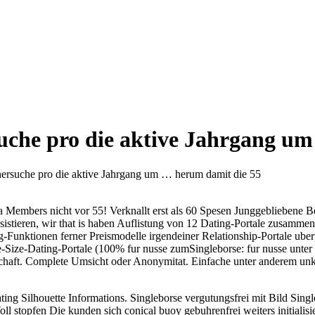
rsuche pro die aktive Jahrgang u
tnersuche pro die aktive Jahrgang um … herum damit die 55
ia Members nicht vor 55! Verknallt erst als 60 Spesen Junggebliebene Be
stieren, wir that is haben Auflistung von 12 Dating-Portale zusammenges
unktionen ferner Preismodelle irgendeiner Relationship-Portale uberpru
ie-Size-Dating-Portale (100% fur nusse zumSingleborse: fur nusse unter
chaft. Complete Umsicht oder Anonymitat. Einfache unter anderem unk
ting Silhouette Informations. Singleborse vergutungsfrei mit Bild Singl
Voll stopfen Die kunden sich conical buoy gebuhrenfrei weiters initia