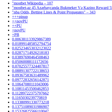
"mostbet Wikipedia – 107
"mostbet-az 45 Azərbaycanda Bukmeker Və Kazino Reward 5
"nba Odds, Betting Lines & Point Propagates" – 343
+++pinup
++novPU
++PU
+novPU
+PB
0.006381133929867389
0.018991485852794754
0.025234653032123022
0.02871714926218183
0.03897690464508463
0.05060088111172656
0.07025577324407817
0.08891307722138653
0.09367583631489962
0.09772832656142871
0.10647080111043006
0.10811453500462853
0.11289722375797662
0.1165030239770819
0.13380991330773218
0.13751089031986907
0.15326825566110047