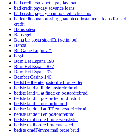
bad credit loans not a payday loan
bad credit payday advance loans
bad credit payday loan no credit check us
badcreditloanapproving guaranteed installment loans for bad
credit
Bahis sitesi
Bahsegel
Bana bir posta sipariЕџi gelini bul
Banda
Bc Game Login 775
bcg4
Bdm Bet Espana 193
Bdm Bet Espana 877
Bdm Bet Espana 93
Bdmbet Casino 146
bedst bedГёmte postordre brudesider
bedste land at finde postordrebrud
bedste land til at finde en postordrebrud
bedste land til postordre brud reddit
bedste land til postordrebrud
bedste lande til at fГҐ en postordrebrud
bedste lande til en postordrebrud
bedste mail ordre brude websteder
bedste mail ordre brudewebsted
bedste omdГёmme mail ordre brud