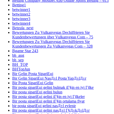
Betting Company Mostbet App Online Sports Betting – 613
Betting1
betwinner1
betwinner2
betwinner3
betwinner4
Betzula_next
Bewertungen Zu Vulkanvegas Dechiffrieren Sie
Kundenbewertungen über Vulkanvegas Com – 75
Bewertungen Zu Vulkanvegas Dechiffrieren Sie
Kundenbewertungen Zu Vulkanvegas Com – 328
Bgame Star 243
bh_aug
bh_sep
BH_TOP
BHTopJun
Bir Gelin Posta SipariЕџi
Bir Gelin SipariЕџi NasД±l Posta YapД±lД±r
Bir Posta SipariЕџi Gelin
Bir posta sipariЕџi gelini bulmak iГ§in en iyi Гјlke
Bir posta sipariЕџi gelini bulun
Bir posta sipariЕџi gelini iГ§in en iyi Гјlkeler
Bir posta sipariЕџi gelini iГ§in ortalama fiyat
bir posta sipariЕџi gelini nasД±l evlenir
Bir posta sipariЕџi gelini nasД±l Г§Д±kД±lД±r