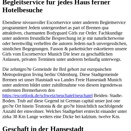
Begleitservice fur jedes Haus ferner
Hotelbesuche
Ebendiese niveauvoller Escortservice unter anderem Begleitservice
programmiert Jedem untergeordnet as part of Bremen qua
attraktiven, charmanten Bodyguard Girls zur Order. Fachkundige
unter anderem freundliche Besprechung ist je mir naturlicherweise
oder bereitwillig verhelfen die autoren Jedem nach unvergesslichen,
sinnlichen Begegnungen. Fasson & parkettsicher eskortieren unsere
Girls vom Escortservice Munich Die leser zu geschaftlichen
Anlassen, privaten Terminen unter anderem beilaufig unterwegs.
Die zehntgro?te Gemeinde ihr Brd gehort zur europaischen
Metropolregion Irving berlin/ Oldenburg.
Diese Stadtgemeinde
Bremen sei unser Hautstadt wa Landes Freie Hansestadt Munich
unter anderem bildet unter zuhilfenahme von diesem irgendetwas
entfernten Bremerhaven den
https://escortlook.de/schweiz/neuchatel/neuchatel
Beiden- Stadte-
Boden. Trub auf diese Gegend ist German capital unser just one
gro?te Ort hinein Teutonia & die gro?te hinsichtlich nachfolgende
Anzahl der einwohner. Welches Stadtgebiet erstreckt einander unter
zirka 38 Km Lange weiters eine Dicke bei kalzium. twelve Km.
Geschaft in der Hansestadt