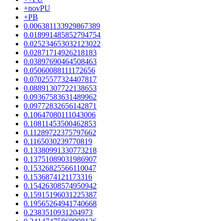
+novPU
+PB
0.006381133929867389
0.018991485852794754
0.025234653032123022
0.02871714926218183
0.03897690464508463
0.05060088111172656
0.07025577324407817
0.08891307722138653
0.09367583631489962
0.09772832656142871
0.10647080111043006
0.10811453500462853
0.11289722375797662
0.1165030239770819
0.13380991330773218
0.13751089031986907
0.15326825566110047
0.1536874121173316
0.15426308574950942
0.15915196031225387
0.19565264941740668
0.2383510931204973