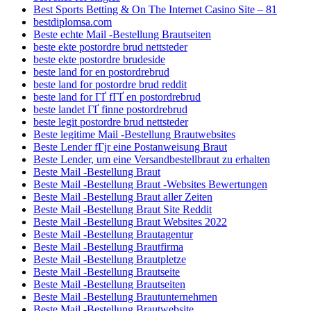
Best Sports Betting & On The Internet Casino Site – 81
bestdiplomsa.com
Beste echte Mail -Bestellung Brautseiten
beste ekte postordre brud nettsteder
beste ekte postordre brudeside
beste land for en postordrebrud
beste land for postordre brud reddit
beste land for ГҐ fГҐ en postordrebrud
beste landet ГҐ finne postordrebrud
beste legit postordre brud nettsteder
Beste legitime Mail -Bestellung Brautwebsites
Beste Lender fГјr eine Postanweisung Braut
Beste Lender, um eine Versandbestellbraut zu erhalten
Beste Mail -Bestellung Braut
Beste Mail -Bestellung Braut -Websites Bewertungen
Beste Mail -Bestellung Braut aller Zeiten
Beste Mail -Bestellung Braut Site Reddit
Beste Mail -Bestellung Braut Websites 2022
Beste Mail -Bestellung Brautagentur
Beste Mail -Bestellung Brautfirma
Beste Mail -Bestellung Brautpletze
Beste Mail -Bestellung Brautseite
Beste Mail -Bestellung Brautseiten
Beste Mail -Bestellung Brautunternehmen
Beste Mail -Bestellung Brautwebsite