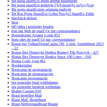
Bir posta sipariЕџi gelini nerede bulabilirim
Bir posta sipariЕџi geliniyle Г§Д±kmalД± mД±yД±m
Bir posta sipariЕџinin ortalama maliyeti
Bir Rus Posta SipariЕџi Gelini NasД±l SipariЕџ Edilir
blackjack-deluxe
blog
blГ¤ddra i postorder bruden
bon site Web de mariГ©e par correspondance
Bongobongo Aviator Login 852
bons sites de mariГ©e par correspondance
Bonus bei VulkanVegasCasino DE, Login, Anmeldung 2023
– 22
Bonus Bez Depozytu Slottica Bonusy Dla Nowych – 427
Bonus Bez Depozytu Slottica Staxx 100 Lines – 916
Bonus Code 1win 961
Bookkeeping
Bootcamp de programação
Bootcamp de programación
Bootcamp programação
bra postorder brud webbplatser
bra postorder brudens webbplats
Brabet Cassino 910
Braut bestellen Mail
Braut Mail -Bestellung
Braut Weltversandbraut Braute