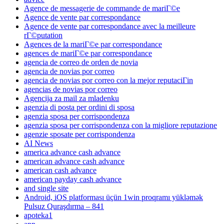
Agence de messagerie de commande de mariГ©e
Agence de vente par correspondance
Agence de vente par correspondance avec la meilleure
rГ©putation
Agences de la mariГ©e par correspondance
agences de mariГ©e par correspondance
agencia de correo de orden de novia
agencia de novias por correo
agencia de novias por correo con la mejor reputaciГіn
agencias de novias por correo
Agencija za mail za mladenku
agenzia di posta per ordini di sposa
agenzia sposa per corrispondenza
agenzia sposa per corrispondenza con la migliore reputazione
agenzie sposate per corrispondenza
AI News
america advance cash advance
american advance cash advance
american cash advance
american payday cash advance
and single site
Android, iOS platforması üçün 1win proqramı yükləmək
Pulsuz Quraşdırma – 841
apoteka1