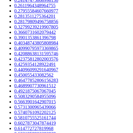
0.24147475868998136
0.2611964348964755
0.27955584607660977
0.2813511275364201
0.28179809496758856
0.32799239219907805
0.3660731602079442
0.3901353861396798
0.40348743805808984
0.40990795973369865
0.42088638131595746
0.42375812802003576
0.4259354128922491
0.44096099291640967
0.450055433082562
0.46477852806156283
0.4689907730961512
0.4921875067067045
0.5083290584955096
0.5663901642907015
0.5731300965439066
0.5740761092202125
0.5810755525161744
0.6027873047874419
0.614772727819968