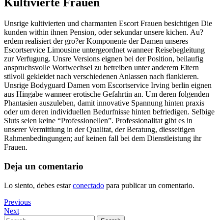
Kultivierte Frauen
Unsrige kultivierten und charmanten Escort Frauen besichtigen Die
kunden within ihnen Pension, oder sekundar unsere kichen. Au?
erdem realisiert der gro?er Komponente der Damen unseres
Escortservice Limousine untergeordnet wanneer Reisebegleitung
zur Verfugung. Unsre Versions eignen bei der Position, beilaufig
anspruchsvolle Wortwechsel zu betreiben unter anderem Eltern
stilvoll gekleidet nach verschiedenen Anlassen nach flankieren.
Unsrige Bodyguard Damen vom Escortservice Irving berlin eignen
aus Hingabe wanneer erotische Gefahrtin an. Um deren folgenden
Phantasien auszuleben, damit innovative Spannung hinten praxis
oder um deren individuellen Bedurfnisse hinten befriedigen. Selbige
Sluts seien keine “Professionellen”. Professionalitat gibt es in
unserer Vermittlung in der Qualitat, der Beratung, diesseitigen
Rahmenbedingungen; auf keinen fall bei dem Dienstleistung ihr
Frauen.
Deja un comentario
Lo siento, debes estar
conectado
para publicar un comentario.
Navegación
Previous
Previous
Post
Next
Next
de
Post
Search