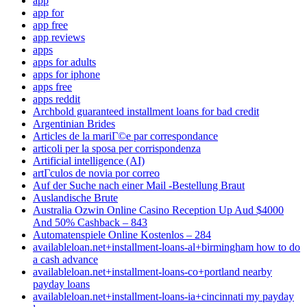
app
app for
app free
app reviews
apps
apps for adults
apps for iphone
apps free
apps reddit
Archbold guaranteed installment loans for bad credit
Argentinian Brides
Articles de la mariГ©e par correspondance
articoli per la sposa per corrispondenza
Artificial intelligence (AI)
artГ­culos de novia por correo
Auf der Suche nach einer Mail -Bestellung Braut
Auslandische Brute
Australia Ozwin Online Casino Reception Up Aud $4000
And 50% Cashback – 843
Automatenspiele Online Kostenlos – 284
availableloan.net+installment-loans-al+birmingham how to do
a cash advance
availableloan.net+installment-loans-co+portland nearby
payday loans
availableloan.net+installment-loans-ia+cincinnati my payday