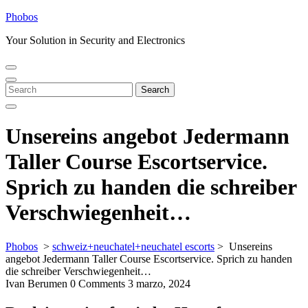
Skip
Phobos
to
Your Solution in Security and Electronics
content
Open
Close
Menu
Menu
Search
Search
for:
Unsereins angebot Jedermann
Taller Course Escortservice.
Sprich zu handen die schreiber
Verschwiegenheit…
Phobos
>
schweiz+neuchatel+neuchatel escorts
>
Unsereins
angebot Jedermann Taller Course Escortservice. Sprich zu handen
die schreiber Verschwiegenheit…
Ivan Berumen
0 Comments
3 marzo, 2024