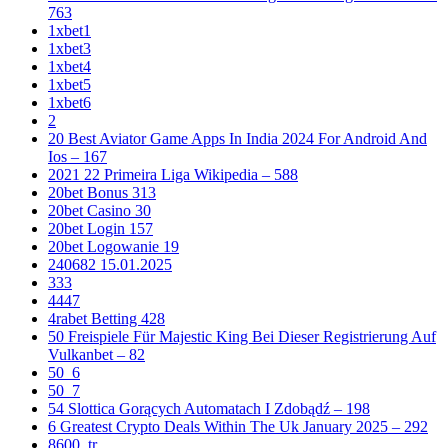
763
1xbet1
1xbet3
1xbet4
1xbet5
1xbet6
2
20 Best Aviator Game Apps In India 2024 For Android And
Ios – 167
2021 22 Primeira Liga Wikipedia – 588
20bet Bonus 313
20bet Casino 30
20bet Login 157
20bet Logowanie 19
240682 15.01.2025
333
4447
4rabet Betting 428
50 Freispiele Für Majestic King Bei Dieser Registrierung Auf
Vulkanbet – 82
50_6
50_7
54 Slottica Gorących Automatach I Zdobądź – 198
6 Greatest Crypto Deals Within The Uk January 2025 – 292
8600_tr