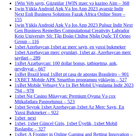
1Win Veb saytı, Güzgülər 1WIN mərc və kazino Aim – 368
1win Yüklə Android Apk Və Ios App 2023 əvəzsiz Indir
Next Enli Business Solutions Fazak Africa Online Store –
155
1win Yüklə Android Apk Və Ios App 2023 Pulsuz Indir Next
Gen Business Remedies Computational Creativity Labrador
Keio University Sfc Tập Đoàn Chứng Nhận Quốc Tế Origo
Group – 116
1xbet Azerbaycan,1xbet az merc saytı, en yaxsi bukmeker
1xbet Azerbaycan merc oyunlari, 1xbet az, Azerbaycan merc
saytlari – 289
1xBet Azərbaycan: 100 dollar bonus, tətbiqetmə, apk,
qeydiyyat – 667
1xBet Brazil legal 1xBet pt casa de apostas Brasileiro – 901
1XBET Mobile APK Smartfon proqramını yükləyin – 527
1xBet Mobile Vebsayt Və 1x Bet Mobil Uygulama Indir 2023
794 – 978
1xbet Ng Casino Müəyyən: Premium Oyuna Və çox
Mükafatlara Pasportunuz – 523
1xbet Seyrək 1xbet Azerbaycan,1xbet Az Merc Saytı, En
Yaxsi Bukmeker – 922
1xbet_next
1xbet, 1xbet Güncel Giriş, 1xbet Üyelik, 1xbet Mobil
Başlanğıc – 327
1xBet: A Frontier in Online Gaming and Betting Innovation –