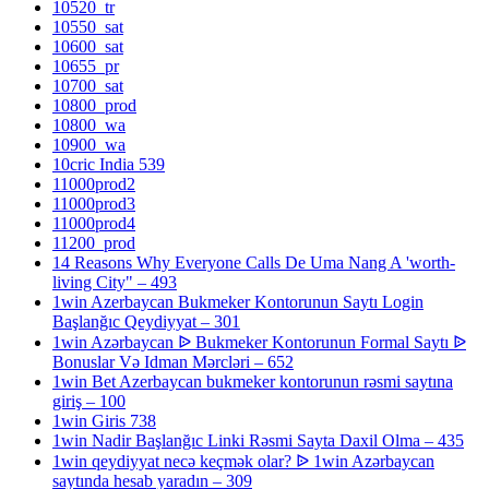
10520_tr
10550_sat
10600_sat
10655_pr
10700_sat
10800_prod
10800_wa
10900_wa
10cric India 539
11000prod2
11000prod3
11000prod4
11200_prod
14 Reasons Why Everyone Calls De Uma Nang A 'worth-
living City" – 493
1win Azerbaycan Bukmeker Kontorunun Saytı Login
Başlanğıc Qeydiyyat – 301
1win Azərbaycan ᐉ Bukmeker Kontorunun Formal Saytı ᐉ
Bonuslar Və Idman Mərcləri – 652
1win Bet Azerbaycan bukmeker kontorunun rəsmi saytına
giriş – 100
1win Giris 738
1win Nadir Başlanğıc Linki Rəsmi Sayta Daxil Olma – 435
1win qeydiyyat necə keçmək olar? ᐉ 1win Azərbaycan
saytında hesab yaradın – 309