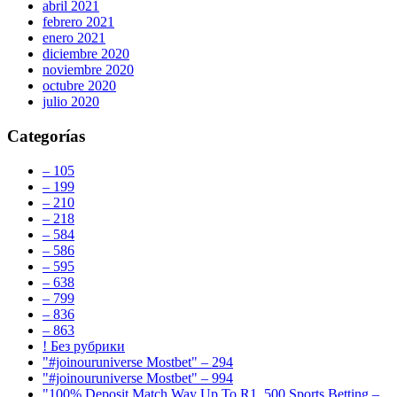
abril 2021
febrero 2021
enero 2021
diciembre 2020
noviembre 2020
octubre 2020
julio 2020
Categorías
– 105
– 199
– 210
– 218
– 584
– 586
– 595
– 638
– 799
– 836
– 863
! Без рубрики
"#joinouruniverse Mostbet" – 294
"#joinouruniverse Mostbet" – 994
"100% Deposit Match Way Up To R1, 500 Sports Betting –