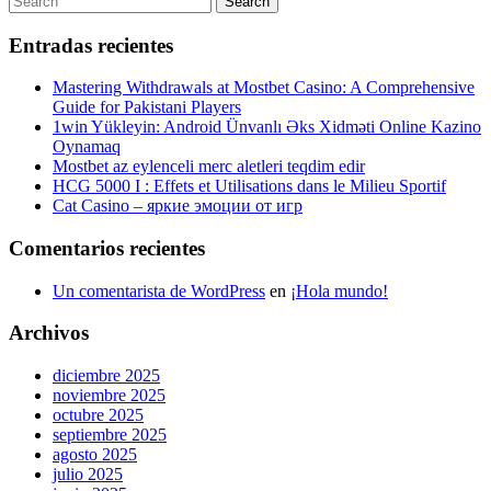
Search
entradas
for:
Entradas recientes
Mastering Withdrawals at Mostbet Casino: A Comprehensive
Guide for Pakistani Players
1win Yükleyin: Android Ünvanlı Əks Xidməti Online Kazino
Oynamaq
Mostbet az eylenceli merc aletleri teqdim edir
HCG 5000 I : Effets et Utilisations dans le Milieu Sportif
Cat Casino – яркие эмоции от игр
Comentarios recientes
Un comentarista de WordPress
en
¡Hola mundo!
Archivos
diciembre 2025
noviembre 2025
octubre 2025
septiembre 2025
agosto 2025
julio 2025