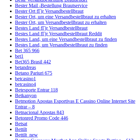
Bester Mail -Bestellung Brautservice
Bester Ort fГјr Versandbestellbraut
Bester Ort, um eine Versandbestellbraut zu erhalten
Bester Ort, um Versandbestellbraut zu erhalten
Bestes Land fГјr Versandbestellbraut
Bestes Land fГјr Versandbestellbraut Reddit
Bestes Land, um eine Versandbestellbraut zu finden
Bestes Land, um Versandbestellbraut zu finden
Bet 365 966
bet1
Bet365 Brasil 442
betandreas
Betano Pariuri 675
betcasino1
betcasino4
Betesporte Entrar 118
Betkanyon
Betmotion Apostas Esportivas E Cassino Online Internet Site
Entrar – 8
Betnacional Apostas 843
Betonred Promo Code 446
Betsat
Bettilt
Bettilt_new