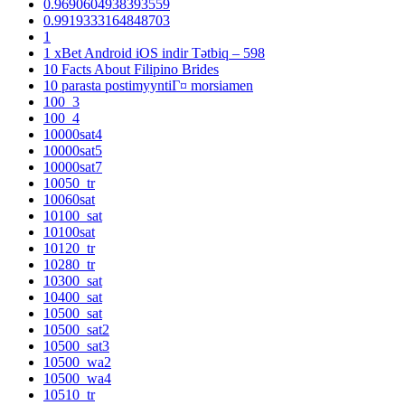
0.9690604938393559
0.9919333164848703
1
1 xBet Android iOS indir Tətbiq – 598
10 Facts About Filipino Brides
10 parasta postimyyntiГ¤ morsiamen
100_3
100_4
10000sat4
10000sat5
10000sat7
10050_tr
10060sat
10100_sat
10100sat
10120_tr
10280_tr
10300_sat
10400_sat
10500_sat
10500_sat2
10500_sat3
10500_wa2
10500_wa4
10510_tr