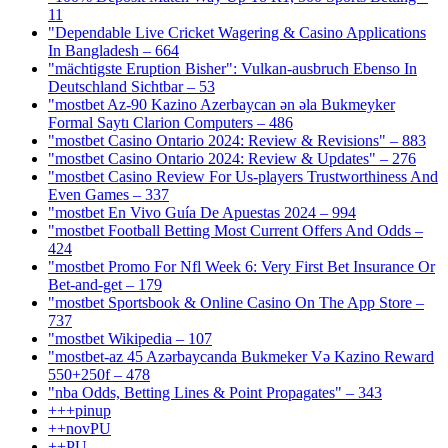
11
"Dependable Live Cricket Wagering & Casino Applications
In Bangladesh – 664
"mächtigste Eruption Bisher": Vulkan-ausbruch Ebenso In
Deutschland Sichtbar – 53
"mostbet Az-90 Kazino Azerbaycan ən əla Bukmeyker
Formal Saytı Clarion Computers – 486
"mostbet Casino Ontario 2024: Review & Revisions" – 883
"mostbet Casino Ontario 2024: Review & Updates" – 276
"mostbet Casino Review For Us-players Trustworthiness And
Even Games – 337
"mostbet En Vivo Guía De Apuestas 2024 – 994
"mostbet Football Betting Most Current Offers And Odds –
424
"mostbet Promo For Nfl Week 6: Very First Bet Insurance Or
Bet-and-get – 179
"‎mostbet Sportsbook & Online Casino On The App Store –
737
"mostbet Wikipedia – 107
"mostbet-az 45 Azərbaycanda Bukmeker Və Kazino Reward
550+250f – 478
"nba Odds, Betting Lines & Point Propagates" – 343
+++pinup
++novPU
++PU