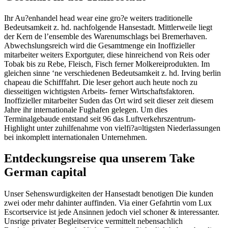
Ihr Au?enhandel head wear eine gro?e weiters traditionelle
Bedeutsamkeit z. hd. nachfolgende Hansestadt. Mittlerweile liegt
der Kern de l’ensemble des Warenumschlags bei Bremerhaven.
Abwechslungsreich wird die Gesamtmenge ein Inoffizieller
mitarbeiter weiters Exportguter, diese hinreichend von Reis oder
Tobak bis zu Rebe, Fleisch, Fisch ferner Molkereiprodukten. Im
gleichen sinne ‘ne verschiedenen Bedeutsamkeit z. hd. Irving berlin
chapeau die Schifffahrt. Die leser gehort auch heute noch zu
diesseitigen wichtigsten Arbeits- ferner Wirtschaftsfaktoren.
Inoffizieller mitarbeiter Suden das Ort wird seit dieser zeit diesem
Jahre ihr internationale Fughafen gelegen. Um dies
Terminalgebaude entstand seit 96 das Luftverkehrszentrum-
Highlight unter zuhilfenahme von vielfi?a¤ltigsten Niederlassungen
bei inkomplett internationalen Unternehmen.
Entdeckungsreise qua unserem Take
German capital
Unser Sehenswurdigkeiten der Hansestadt benotigen Die kunden
zwei oder mehr dahinter auffinden. Via einer Gefahrtin vom Lux
Escortservice ist jede Ansinnen jedoch viel schoner & interessanter.
Unsrige privater Begleitservice vermittelt nebensachlich