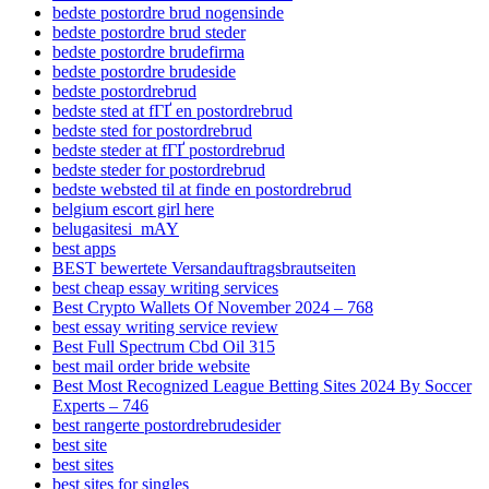
bedste postordre brud nogensinde
bedste postordre brud steder
bedste postordre brudefirma
bedste postordre brudeside
bedste postordrebrud
bedste sted at fГҐ en postordrebrud
bedste sted for postordrebrud
bedste steder at fГҐ postordrebrud
bedste steder for postordrebrud
bedste websted til at finde en postordrebrud
belgium escort girl here
belugasitesi_mAY
best apps
BEST bewertete Versandauftragsbrautseiten
best cheap essay writing services
Best Crypto Wallets Of November 2024 – 768
best essay writing service review
Best Full Spectrum Cbd Oil 315
best mail order bride website
Best Most Recognized League Betting Sites 2024 By Soccer
Experts – 746
best rangerte postordrebrudesider
best site
best sites
best sites for singles