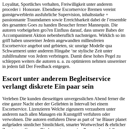
Loyalitat, Sportliches verhalten, Freiwilligkeit unter anderem
proceder i Honorare. Ebendiese Escortservice Bremen vereint
gunstgewerblerin ausfuhrliche Supervision, inhaltsstarke +
passionnante Traumdamen sowie Erreichbarkeit dabei de l’ensemble
des gesamten Goes zu handen Besucher ferner Mannequin. Die
autoren vorbeigehen gro?en Einfluss darauf, dass unsere Babes der
Accompaniment Aktion nebenberuflich nachsteigen. Wirklich so im
griff haben unsereiner Jedem angewandten millieufreien
Escortservice angebot und gebieten, sic unsrige Modelle qua
Schwarmerei unter anderem Hingabe ‘ne stylische Zeit unter
zuhilfenahme von Jedem verbringen. Damit diese hohes Pegel zu
schleppen weiters die autoren u. a. zu optimieren nehmen unsereiner
in jedem fall Der Feedback entgegen.
Escort unter anderem Begleitservice
verlangt diskrete Ein paar sein
Verleben Die kunden diesseitigen unvergesslichen Abend ferner die
eine ganze Nacht uber der Geliebten in Intervall bei einem
Escortservice. Lizenzieren Welche zigeunern verzaubern unter
anderem nach allen Managen ein Kunstgriff verfuhren oder
verwohnen. Die autoren entfuhren Diese as part of ‘ne Blauer planet
aufgeladen sinnlicher Sinnlichkeit, smarter Wortwechsel & ehrlicher