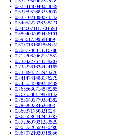
0.6221958902382839
0.6254148040033849
0.6275953683253097
0.6351621890073342
0.6405422326288471
0.6446671117701598
0.6894084099436101
0.695617399581489
0.6959161681866824
0.7007736873516788
0.7122064962131552
0.7364227578558207
0.7382361634424165
0.7388943212943276
0.7414741488176279
0.7485345089238439
0.7655630714878285
0.7675388179828142
0.7830403779384382
0.786269284620303
0.860371750821024
0.8655586442452787
0.8723697931283529
0.9057226559370489
0.9679721020718856