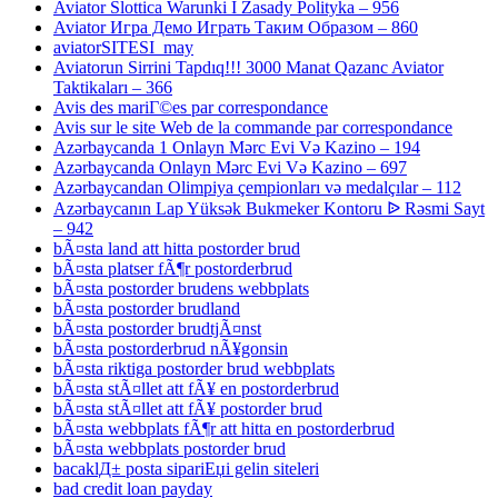
Aviator Slottica Warunki I Zasady Polityka – 956
Aviator Игра Демо Играть Таким Образом – 860
aviatorSITESI_may
Aviatorun Sirrini Tapdıq!!! 3000 Manat Qazanc Aviator
Taktikaları – 366
Avis des mariГ©es par correspondance
Avis sur le site Web de la commande par correspondance
Azərbaycanda 1 Onlayn Mərc Evi Və Kazino – 194
Azərbaycanda Onlayn Mərc Evi Və Kazino – 697
Azərbaycandan Olimpiya çempionları və medalçılar – 112
Azərbaycanın Lap Yüksək Bukmeker Kontoru ᐉ Rəsmi Sayt
– 942
bÃ¤sta land att hitta postorder brud
bÃ¤sta platser fÃ¶r postorderbrud
bÃ¤sta postorder brudens webbplats
bÃ¤sta postorder brudland
bÃ¤sta postorder brudtjÃ¤nst
bÃ¤sta postorderbrud nÃ¥gonsin
bÃ¤sta riktiga postorder brud webbplats
bÃ¤sta stÃ¤llet att fÃ¥ en postorderbrud
bÃ¤sta stÃ¤llet att fÃ¥ postorder brud
bÃ¤sta webbplats fÃ¶r att hitta en postorderbrud
bÃ¤sta webbplats postorder brud
bacaklД± posta sipariЕџi gelin siteleri
bad credit loan payday