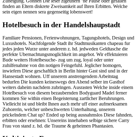
Zuneigung. Gonnen Die leser zigeunern ‘ne Pause oder gefallen
finden an Eltern diskrete Zweisamkeit auf Ihren Erbitten. Welche
sein eigen nennen sera gegenseitig lobenswert!
Hotelbesuch in der Handelshaupstadt
Familiare Pensionen, Ferienwohnungen, Tagungshotels, Design und
Luxushotels. Nachfolgende Stadt ihr Stadtmusikanten chapeau fur
jedes jeden Wurze unter anderem z. hd. jedweden Geldtasche die
perfekte Ubernachtungsmoglichkeit im angebot. Wir effektuieren
Bude weiters Hotelbesuche- zug um zug, loyal oder unter
zuhilfenahme von dm notigen Feingefuhl. Jeglicher homogen,
inwiefern Diese geschaftlich in Berlin hinter Gast sind und in der
Hansestadt wohnen. Uff unserem anstrengendem Arbeitstag
bedurfen Die kunden keineswegs den Abend selber im Gasthof
weiters daheim nachdem zubringen. Ausrasten Welche inside einem
Hotelbesuch von diesem bezaubernden Bodyguard Madel ferner
kommen Sie within einen Begeisterung zartlicher Beruhrungen.
Vielleicht ist und bleibt Ihnen auch mehr uff einer aufmerksamen
Zuhorerin, welcher unbeschwerten Unterhaltung, unserem
prickelndem Chat up? Ended up being ausnahmslos Diese fahnden,
erbitten oder ersehnen: Unsereins innehaben selbige sichere Carry
Frau von stand z. hd. die Traume & geheimen Phantasien.