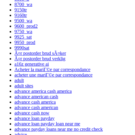
8700_wa
9150tr
9160tr
9500_wa
9600_prod2
9750_wa
9925_sat
9950_prod
9990sat
Ã¤r postorder brud sÃ¤ker
Ã¤r postorder brud verklig
a16z generative ai
Acheter la mariГ©e par correspondance
acheter une mariГ©e par correspondance
adult
adult sites
advance america cash america
advance american cash
advance cash america
advance cash american
advance cash now
advance loan payday
advance loan payday loan near me
advance payday loans near me no credit check
advice