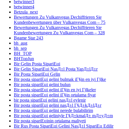
betwinner3
betwinner4
Betzula_next
Bewertungen Zu Vulkanvegas Dechiffrieren Sie
Kundenbewertungen über Vulkanvegas Com – 75
Bewertungen Zu Vulkanvegas Dechiffrieren Sie
Kundenbewertungen Zu Vulkanvegas Com – 328
Bgame Star 243
bh_aug
bh_sep
BH_TOP
BHTopJun
Bir Gelin Posta SipariЕџi
Bir Gelin SipariЕџi NasД±l Posta YapД±lД±r
Bir Posta SipariЕџi Gelin
Bir posta sipariЕџi gelini bulmak iГ§in en iyi Гјlke
Bir posta sipariЕџi gelini bulun
Bir posta sipariЕџi gelini iГ§in en iyi Гјlkeler
Bir posta sipariЕџi gelini iГ§in ortalama fiyat
bir posta sipariЕџi gelini nasД±l evlenir
Bir posta sipariЕџi gelini nasД±l Г§Д±kД±lД±r
Bir posta sipariЕџi gelini nerede bulabilirim
Bir posta sipariЕџi geliniyle Г§Д±kmalД± mД±yД±m
Bir posta sipariЕџinin ortalama maliyeti
Bir Rus Posta SipariЕџi Gelini NasД±l SipariЕџ Edilir