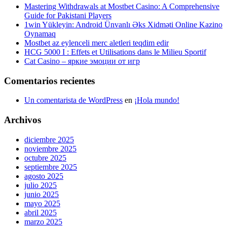
Mastering Withdrawals at Mostbet Casino: A Comprehensive
Guide for Pakistani Players
1win Yükleyin: Android Ünvanlı Əks Xidməti Online Kazino
Oynamaq
Mostbet az eylenceli merc aletleri teqdim edir
HCG 5000 I : Effets et Utilisations dans le Milieu Sportif
Cat Casino – яркие эмоции от игр
Comentarios recientes
Un comentarista de WordPress
en
¡Hola mundo!
Archivos
diciembre 2025
noviembre 2025
octubre 2025
septiembre 2025
agosto 2025
julio 2025
junio 2025
mayo 2025
abril 2025
marzo 2025