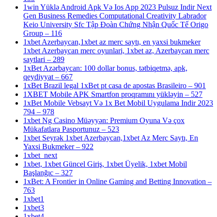
1win Yüklə Android Apk Və Ios App 2023 Pulsuz Indir Next
Gen Business Remedies Computational Creativity Labrador
Keio University Sfc Tập Đoàn Chứng Nhận Quốc Tế Origo
Group – 116
1xbet Azerbaycan,1xbet az merc saytı, en yaxsi bukmeker
1xbet Azerbaycan merc oyunlari, 1xbet az, Azerbaycan merc
saytlari – 289
1xBet Azərbaycan: 100 dollar bonus, tətbiqetmə, apk,
qeydiyyat – 667
1xBet Brazil legal 1xBet pt casa de apostas Brasileiro – 901
1XBET Mobile APK Smartfon proqramını yükləyin – 527
1xBet Mobile Vebsayt Və 1x Bet Mobil Uygulama Indir 2023
794 – 978
1xbet Ng Casino Müəyyən: Premium Oyuna Və çox
Mükafatlara Pasportunuz – 523
1xbet Seyrək 1xbet Azerbaycan,1xbet Az Merc Saytı, En
Yaxsi Bukmeker – 922
1xbet_next
1xbet, 1xbet Güncel Giriş, 1xbet Üyelik, 1xbet Mobil
Başlanğıc – 327
1xBet: A Frontier in Online Gaming and Betting Innovation –
763
1xbet1
1xbet3
1xbet4