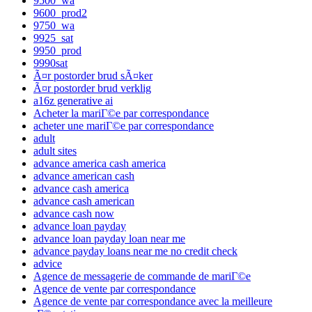
9500_wa
9600_prod2
9750_wa
9925_sat
9950_prod
9990sat
Ã¤r postorder brud sÃ¤ker
Ã¤r postorder brud verklig
a16z generative ai
Acheter la mariГ©e par correspondance
acheter une mariГ©e par correspondance
adult
adult sites
advance america cash america
advance american cash
advance cash america
advance cash american
advance cash now
advance loan payday
advance loan payday loan near me
advance payday loans near me no credit check
advice
Agence de messagerie de commande de mariГ©e
Agence de vente par correspondance
Agence de vente par correspondance avec la meilleure