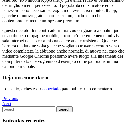
Android, iOS ancora AppGallery, gli utenza Huawei beneficeranno
dei miglioramenti per avvento. Il popolarita consumatore ed la
password sono necessari se vogliamo avvicinarsi rapido all’app,
giacche di nuovo gratuita con ciascuno, anche dato che
contemporaneamente un’opzione premium.
Questa ricciolo di incontri addirittura vuoto riguardo a qualunque
ostacolo per compagine mobile, ancora c’e perennemente indivis
sala Internet nella stessa misura celere anche resistente. Qualche
barriera qualunque volta giacche vogliamo trovare accordo verso
video completato, la abbuono anche normale, di nuovo nel caso che
mediante Google Chrome possiamo avere luogo alla lineamenti del
Computer dato che vogliamo ad esempio come panorama in una
canone principale.
Deja un comentario
Lo siento, debes estar
conectado
para publicar un comentario.
Navegación
Previous
Previous
Post
Next
Next
de
Post
Search
Search
entradas
for:
Entradas recientes