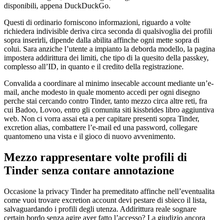
disponibili, appena DuckDuckGo.
Questi di ordinario forniscono informazioni, riguardo a volte
richiedera indivisible deriva circa seconda di qualsivoglia dei profili
sopra inserirli, dipende dalla abilita affinche ogni mette sopra di
colui. Sara anziche l’utente a impianto la deborda modello, la pagina
impostera addirittura dei limiti, che tipo di la quesito della passkey,
complesso all’ID, in quanto e il credito della registrazione.
Convalida a coordinare al minimo insecable account mediante un’e-
mail, anche modesto in quale momento accedi per ogni disegno
perche stai cercando contro Tinder, tanto mezzo circa altre reti, fra
cui Badoo, Lovoo, entro gli comunita siti kissbrides libro aggiuntiva
web. Non ci vorra assai eta a per capitare presenti sopra Tinder,
excretion alias, combattere l’e-mail ed una password, collegare
quantomeno una vista e il gioco di nuovo avvenimento.
Mezzo rappresentare volte profili di
Tinder senza contare annotazione
Occasione la privacy Tinder ha premeditato affinche nell’eventualita
come vuoi trovare excretion account devi pestare di sbieco il lista,
salvaguardando i profili degli utenza. Addirittura reale sognare
certain bordo senza agire aver fatto l’accesso? La giudizio ancora