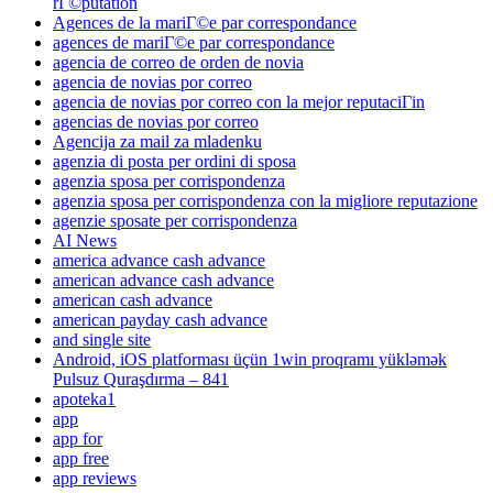
rГ©putation
Agences de la mariГ©e par correspondance
agences de mariГ©e par correspondance
agencia de correo de orden de novia
agencia de novias por correo
agencia de novias por correo con la mejor reputaciГіn
agencias de novias por correo
Agencija za mail za mladenku
agenzia di posta per ordini di sposa
agenzia sposa per corrispondenza
agenzia sposa per corrispondenza con la migliore reputazione
agenzie sposate per corrispondenza
AI News
america advance cash advance
american advance cash advance
american cash advance
american payday cash advance
and single site
Android, iOS platforması üçün 1win proqramı yükləmək
Pulsuz Quraşdırma – 841
apoteka1
app
app for
app free
app reviews