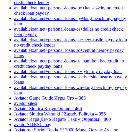
credit check lender
availableloan.net+personal-loans-mo+kansas-city no credit
check loan payday
availableloan.net+personal-loans-ny+long-beach my payday
loan
availableloan.net+personal-loans-or+dallas no credit check
loan payday
availableloan.net+personal-loans-pa+new-castle payday loan
no credit check lender
availableloan.net+personal-loans-sc+central nearby payday
loans
availableloan.net+personal-loans-tx+hamilton bad credit no
credit check payday loans
availableloan.net+personal-loans-tx+tyler my payday loan
availableloan.net+personal-loans-ut+riverside nearby payday
loans
availableloan.net+personal-loans-wa+long-beach my payday
loan
Aviator Game Guide Игры Что – 383
aviator sitesi
Aviator Slottica Kasyn Online – 466
Aviator Slottica Warunki I Zasady Polityka – 956
Aviator Игра Демо Играть Таким Образом – 860
aviatorSITESI_may
Aviatorun Sirrini Tapdıq!!! 3000 Manat Qazanc Aviator