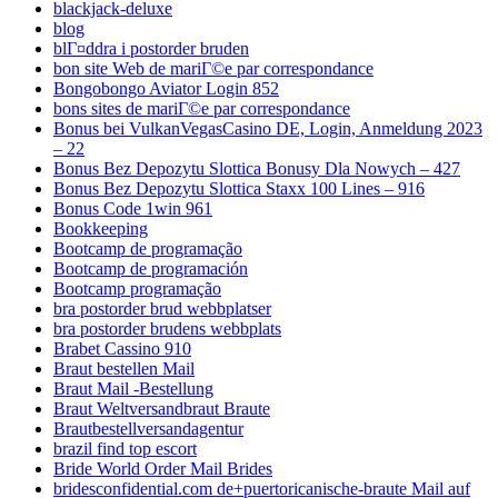
blackjack-deluxe
blog
blГ¤ddra i postorder bruden
bon site Web de mariГ©e par correspondance
Bongobongo Aviator Login 852
bons sites de mariГ©e par correspondance
Bonus bei VulkanVegasCasino DE, Login, Anmeldung 2023
– 22
Bonus Bez Depozytu Slottica Bonusy Dla Nowych – 427
Bonus Bez Depozytu Slottica Staxx 100 Lines – 916
Bonus Code 1win 961
Bookkeeping
Bootcamp de programação
Bootcamp de programación
Bootcamp programação
bra postorder brud webbplatser
bra postorder brudens webbplats
Brabet Cassino 910
Braut bestellen Mail
Braut Mail -Bestellung
Braut Weltversandbraut Braute
Brautbestellversandagentur
brazil find top escort
Bride World Order Mail Brides
bridesconfidential.com de+puertoricanische-braute Mail auf