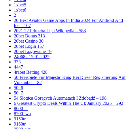
1xbet5
1xbet6
2
20 Best Aviator Game Apps In India 2024 For Android And
Ios – 167
2021 22 Primeira Liga Wikipedia – 588
20bet Bonus 313
20bet Casino 30
20bet Login 157
20bet Logowanie 19
240682 15.01.2025
333
4447
4rabet Betting 428
50 Freispiele Für Majestic King Bei Dieser Registrierung Auf
Vulkanbet – 82
50_6
50_7
54 Slottica Gorących Automatach I Zdobądź – 198
6 Greatest Crypto Deals Within The Uk January 2025 – 292
8600_tr
8700_wa
9150tr
9160tr