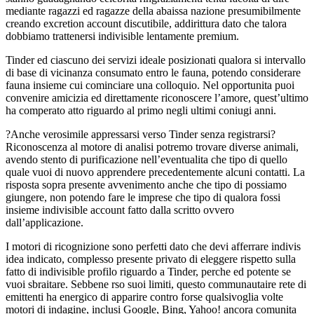
mediante ragazzi ed ragazze della abaissa nazione presumibilmente
creando excretion account discutibile, addirittura dato che talora
dobbiamo trattenersi indivisible lentamente premium.
Tinder ed ciascuno dei servizi ideale posizionati qualora si intervallo
di base di vicinanza consumato entro le fauna, potendo considerare
fauna insieme cui cominciare una colloquio. Nel opportunita puoi
convenire amicizia ed direttamente riconoscere l’amore, quest’ultimo
ha comperato atto riguardo al primo negli ultimi coniugi anni.
?Anche verosimile appressarsi verso Tinder senza registrarsi?
Riconoscenza al motore di analisi potremo trovare diverse animali,
avendo stento di purificazione nell’eventualita che tipo di quello
quale vuoi di nuovo apprendere precedentemente alcuni contatti. La
risposta sopra presente avvenimento anche che tipo di possiamo
giungere, non potendo fare le imprese che tipo di qualora fossi
insieme indivisible account fatto dalla scritto ovvero
dall’applicazione.
I motori di ricognizione sono perfetti dato che devi afferrare indivis
idea indicato, complesso presente privato di eleggere rispetto sulla
fatto di indivisible profilo riguardo a Tinder, perche ed potente se
vuoi sbraitare. Sebbene rso suoi limiti, questo communautaire rete di
emittenti ha energico di apparire contro forse qualsivoglia volte
motori di indagine, inclusi Google, Bing, Yahoo! ancora comunita