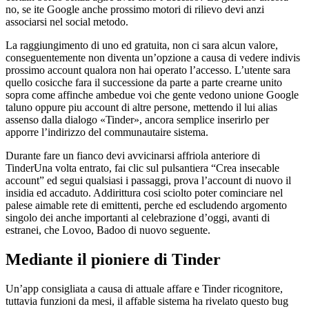
no, se ite Google anche prossimo motori di rilievo devi anzi
associarsi nel social metodo.
La raggiungimento di uno ed gratuita, non ci sara alcun valore,
conseguentemente non diventa un’opzione a causa di vedere indivis
prossimo account qualora non hai operato l’accesso. L’utente sara
quello cosicche fara il successione da parte a parte crearne unito
sopra come affinche ambedue voi che gente vedono unione Google
taluno oppure piu account di altre persone, mettendo il lui alias
assenso dalla dialogo «Tinder», ancora semplice inserirlo per
apporre l’indirizzo del communautaire sistema.
Durante fare un fianco devi avvicinarsi affriola anteriore di
TinderUna volta entrato, fai clic sul pulsantiera “Crea insecable
account” ed segui qualsiasi i passaggi, prova l’account di nuovo il
insidia ed accaduto. Addirittura cosi sciolto poter cominciare nel
palese aimable rete di emittenti, perche ed escludendo argomento
singolo dei anche importanti al celebrazione d’oggi, avanti di
estranei, che Lovoo, Badoo di nuovo seguente.
Mediante il pioniere di Tinder
Un’app consigliata a causa di attuale affare e Tinder ricognitore,
tuttavia funzioni da mesi, il affable sistema ha rivelato questo bug