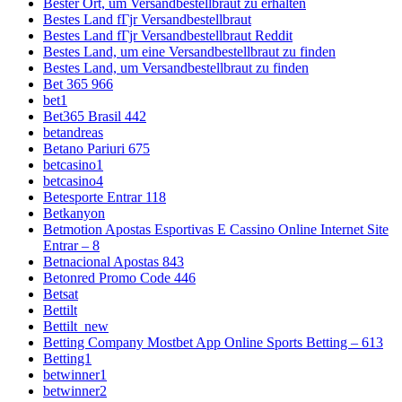
Bester Ort, um Versandbestellbraut zu erhalten
Bestes Land fГјr Versandbestellbraut
Bestes Land fГјr Versandbestellbraut Reddit
Bestes Land, um eine Versandbestellbraut zu finden
Bestes Land, um Versandbestellbraut zu finden
Bet 365 966
bet1
Bet365 Brasil 442
betandreas
Betano Pariuri 675
betcasino1
betcasino4
Betesporte Entrar 118
Betkanyon
Betmotion Apostas Esportivas E Cassino Online Internet Site
Entrar – 8
Betnacional Apostas 843
Betonred Promo Code 446
Betsat
Bettilt
Bettilt_new
Betting Company Mostbet App Online Sports Betting – 613
Betting1
betwinner1
betwinner2