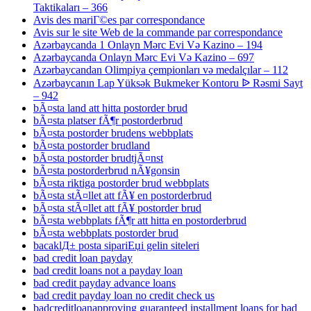
Taktikaları – 366
Avis des mariГ©es par correspondance
Avis sur le site Web de la commande par correspondance
Azərbaycanda 1 Onlayn Mərc Evi Və Kazino – 194
Azərbaycanda Onlayn Mərc Evi Və Kazino – 697
Azərbaycandan Olimpiya çempionları və medalçılar – 112
Azərbaycanın Lap Yüksək Bukmeker Kontoru ᐉ Rəsmi Sayt
– 942
bÃ¤sta land att hitta postorder brud
bÃ¤sta platser fÃ¶r postorderbrud
bÃ¤sta postorder brudens webbplats
bÃ¤sta postorder brudland
bÃ¤sta postorder brudtjÃ¤nst
bÃ¤sta postorderbrud nÃ¥gonsin
bÃ¤sta riktiga postorder brud webbplats
bÃ¤sta stÃ¤llet att fÃ¥ en postorderbrud
bÃ¤sta stÃ¤llet att fÃ¥ postorder brud
bÃ¤sta webbplats fÃ¶r att hitta en postorderbrud
bÃ¤sta webbplats postorder brud
bacaklД± posta sipariЕџi gelin siteleri
bad credit loan payday
bad credit loans not a payday loan
bad credit payday advance loans
bad credit payday loan no credit check us
badcreditloanapproving guaranteed installment loans for bad