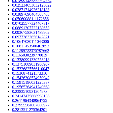
0.018991485852794754
0.025234653032123022
0.02871714926218183
0.03897690464508463
0.05060088111172656
0.07025577324407817
0.08891307722138653
0.09367583631489962
0.09772832656142871
0.10647080111043006
0.10811453500462853
0.11289722375797662
0.1165030239770819
0.13380991330773218
0.13751089031986907
0.15326825566110047
0.1536874121173316
0.15426308574950942
0.15915196031225387
0.19565264941740668
0.2383510931204973
0.24147475868998136
0.2611964348964755
0.27955584607660977
0.2813511275364201