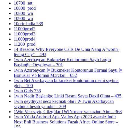
10700_sat
10800_prod
10800_wa
10900_wa
10cric India 539
11000prod2
11000prod3
11000prod4
11200_prod
14 Reasons Why Everyone Calls De Uma Nang A 'worth-
living City" – 493
1win Azerbaycan Bukmeker Kontorunun Saytı Login
Başlanğıc Qeydiyyat – 301
1win Azərbaycan ᐉ Bukmeker Kontorunun Formal Saytı ᐉ
Bonuslar Və Idman Mərcləri – 652
1win Bet Azerbaycan bukmeker kontorunun rəsmi saytına
giriş – 100
1win Giris 738
1win Nadir Başlanğıc Linki Rəsmi Sayta Daxil Olma – 435
1win qeydiyyat necə keçmək olar? ᐉ 1win Azərbaycan
saytında hesab yaradın – 309
1Win Veb saytı, Güzgülər 1WIN mərc və kazino Aim – 368
1win Yüklə Android Apk Və Ios App 2023 əvəzsiz Indir
Next Enli Business Solutions Fazak Africa Online Store –
155