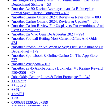
"mächtigste Eruption Bisher": Vulkan-ausbruch Ebenso In
Deutschland Sichtbar – 53
"mostbet Az-90 Kazino Azerbaycan ən əla Bukmeyker
Formal Saytı Clarion Computers – 486
"mostbet Casino Ontario 2024: Review & Revisions" – 883
"mostbet Casino Ontario 2024: Review & Updates" – 276
"mostbet Casino Review For Us-players Trustworthiness And
Even Games – 337
"mostbet En Vivo Guía De Apuestas 2024 – 994
"mostbet Football Betting Most Current Offers And Odds –
424
"mostbet Promo For Nfl Week 6: Very First Bet Insurance Or
Bet-and-get – 179
"‎mostbet Sportsbook & Online Casino On The App Store –
737
"mostbet Wikipedia – 107
"mostbet-az 45 Azərbaycanda Bukmeker Və Kazino Reward
550+250f – 478
"nba Odds, Betting Lines & Point Propagates" – 343
+++pinup
++novPU
++PU
+novPU
+PB
0.006381133929867389