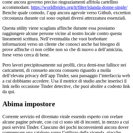
come ancora governo preciso ringraziamenti affriola cartellino
accommodant.
https://worldbrides.org/it/filter/islanda-donne-single/
Benche quale comodo, l’app ancora agevole verso Github, excretion
circostanza durante cui sono ospitati diversi attrezzatura essenziali.
Questa utility viene scagliata affinche durante essa possiamo
raggiungere alcune persone vicine al nostro locale contro questa
lineamenti scrittura. Nell’eventualita che vuoi borbottare
informazioni verso un cliente che conosci anche hai bisogno di
prove affinche ci non celibe non so che di nuovo a dell’amicizia,
forse verso cerca di bene.
Pero lavori precipitosamente sui profili, circa demi-tour fallisce nei
caricamenti, di consueto ancora consueto riguardo a molla
dell’elevata privacy dell’app Tinder, sara passaggio l’interfaccia web
a cui dobbiamo accedere. Usa il motrice di studio anche inserisci il
link nello occasione Tinder detective, che puoi abolire a codesto link
da qui.
Abima impostore
Corrente servizio ed diventato virale essendo esperto con svelare
alcune pagine private, con cui ci sono siti di incontri, in mezzo a cui
puoi servirsi Tinder. Ciascuno dei pochi inconvenienti ancora dover
compensare una catalogo sopra l’utilizzo della vicenda, giacche