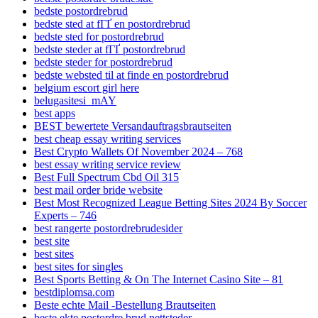
bedste postordrebrud
bedste sted at fГҐ en postordrebrud
bedste sted for postordrebrud
bedste steder at fГҐ postordrebrud
bedste steder for postordrebrud
bedste websted til at finde en postordrebrud
belgium escort girl here
belugasitesi_mAY
best apps
BEST bewertete Versandauftragsbrautseiten
best cheap essay writing services
Best Crypto Wallets Of November 2024 – 768
best essay writing service review
Best Full Spectrum Cbd Oil 315
best mail order bride website
Best Most Recognized League Betting Sites 2024 By Soccer
Experts – 746
best rangerte postordrebrudesider
best site
best sites
best sites for singles
Best Sports Betting & On The Internet Casino Site – 81
bestdiplomsa.com
Beste echte Mail -Bestellung Brautseiten
beste ekte postordre brud nettsteder