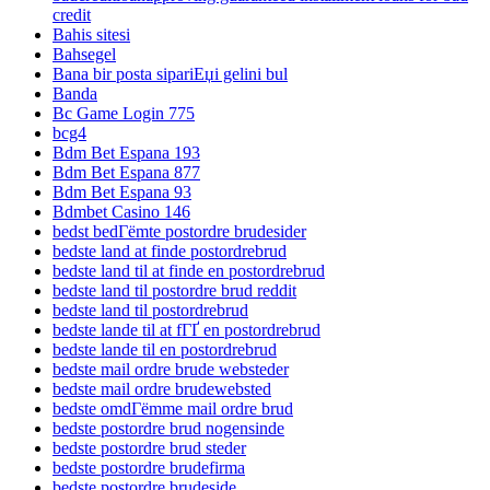
credit
Bahis sitesi
Bahsegel
Bana bir posta sipariЕџi gelini bul
Banda
Bc Game Login 775
bcg4
Bdm Bet Espana 193
Bdm Bet Espana 877
Bdm Bet Espana 93
Bdmbet Casino 146
bedst bedГёmte postordre brudesider
bedste land at finde postordrebrud
bedste land til at finde en postordrebrud
bedste land til postordre brud reddit
bedste land til postordrebrud
bedste lande til at fГҐ en postordrebrud
bedste lande til en postordrebrud
bedste mail ordre brude websteder
bedste mail ordre brudewebsted
bedste omdГёmme mail ordre brud
bedste postordre brud nogensinde
bedste postordre brud steder
bedste postordre brudefirma
bedste postordre brudeside