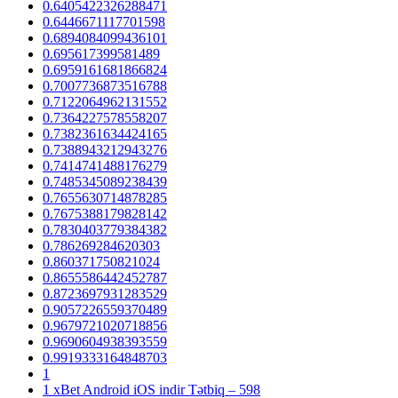
0.6405422326288471
0.6446671117701598
0.6894084099436101
0.695617399581489
0.6959161681866824
0.7007736873516788
0.7122064962131552
0.7364227578558207
0.7382361634424165
0.7388943212943276
0.7414741488176279
0.7485345089238439
0.7655630714878285
0.7675388179828142
0.7830403779384382
0.786269284620303
0.860371750821024
0.8655586442452787
0.8723697931283529
0.9057226559370489
0.9679721020718856
0.9690604938393559
0.9919333164848703
1
1 xBet Android iOS indir Tətbiq – 598