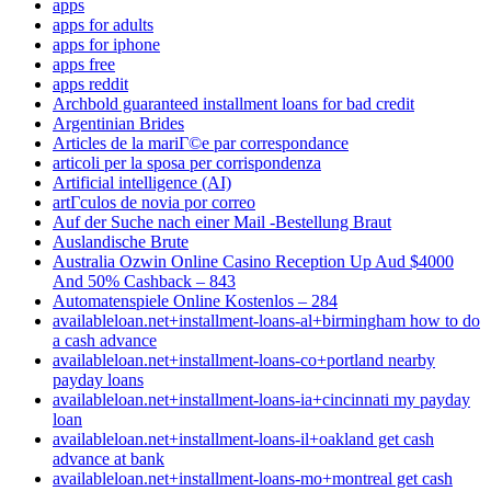
apps
apps for adults
apps for iphone
apps free
apps reddit
Archbold guaranteed installment loans for bad credit
Argentinian Brides
Articles de la mariГ©e par correspondance
articoli per la sposa per corrispondenza
Artificial intelligence (AI)
artГ­culos de novia por correo
Auf der Suche nach einer Mail -Bestellung Braut
Auslandische Brute
Australia Ozwin Online Casino Reception Up Aud $4000
And 50% Cashback – 843
Automatenspiele Online Kostenlos – 284
availableloan.net+installment-loans-al+birmingham how to do
a cash advance
availableloan.net+installment-loans-co+portland nearby
payday loans
availableloan.net+installment-loans-ia+cincinnati my payday
loan
availableloan.net+installment-loans-il+oakland get cash
advance at bank
availableloan.net+installment-loans-mo+montreal get cash