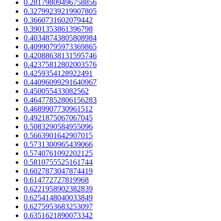
0.28179809496758856
0.32799239219907805
0.3660731602079442
0.3901353861396798
0.40348743805808984
0.40990795973369865
0.42088638131595746
0.42375812802003576
0.4259354128922491
0.44096099291640967
0.450055433082562
0.46477852806156283
0.4689907730961512
0.4921875067067045
0.5083290584955096
0.5663901642907015
0.5731300965439066
0.5740761092202125
0.5810755525161744
0.6027873047874419
0.614772727819968
0.6221958902382839
0.6254148040033849
0.6275953683253097
0.6351621890073342