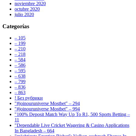
noviembre 2020
octubre 2020
julio 2020
Categorías
– 105
– 199
– 210
– 218
– 584
– 586
– 595
– 638
– 799
– 836
– 863
! Без рубрики
"#joinouruniverse Mostbet" – 294
"#joinouruniverse Mostbet" – 994
"100% Deposit Match Way Up To R1, 500 Sports Betting –
11
"Dependable Live Cricket Wagering & Casino Applications
In Bangladesh – 664