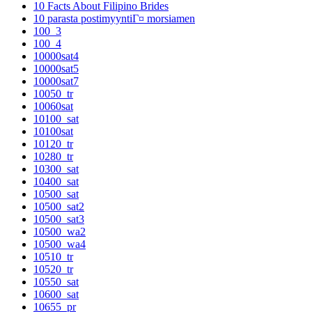
10 Facts About Filipino Brides
10 parasta postimyyntiГ¤ morsiamen
100_3
100_4
10000sat4
10000sat5
10000sat7
10050_tr
10060sat
10100_sat
10100sat
10120_tr
10280_tr
10300_sat
10400_sat
10500_sat
10500_sat2
10500_sat3
10500_wa2
10500_wa4
10510_tr
10520_tr
10550_sat
10600_sat
10655_pr