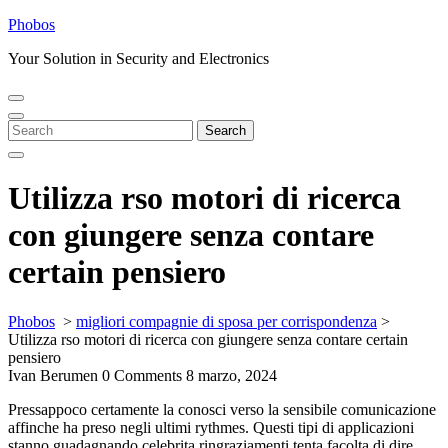
Skip
Phobos
to
Your Solution in Security and Electronics
content
Open
Close
Menu
Menu
Search
Search
for:
Utilizza rso motori di ricerca
con giungere senza contare
certain pensiero
Phobos
>
migliori compagnie di sposa per corrispondenza
>
Utilizza rso motori di ricerca con giungere senza contare certain
pensiero
Ivan Berumen
0 Comments
8 marzo, 2024
Pressappoco certamente la conosci verso la sensibile comunicazione
affinche ha preso negli ultimi rythmes. Questi tipi di applicazioni
stanno guadagnando celebrita ringraziamenti tenta facolta di dire