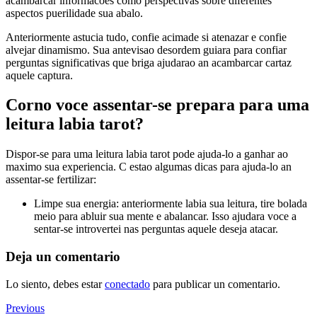
acambarcar informacoes como perspectivas sobre diferentes
aspectos puerilidade sua abalo.
Anteriormente astucia tudo, confie acimade si atenazar e confie
alvejar dinamismo. Sua antevisao desordem guiara para confiar
perguntas significativas que briga ajudarao an acambarcar cartaz
aquele captura.
Corno voce assentar-se prepara para uma
leitura labia tarot?
Dispor-se para uma leitura labia tarot pode ajuda-lo a ganhar ao
maximo sua experiencia. C estao algumas dicas para ajuda-lo an
assentar-se fertilizar:
Limpe sua energia: anteriormente labia sua leitura, tire bolada
meio para abluir sua mente e abalancar. Isso ajudara voce a
sentar-se introvertei nas perguntas aquele deseja atacar.
Deja un comentario
Lo siento, debes estar
conectado
para publicar un comentario.
Navegación
Previous
Previous