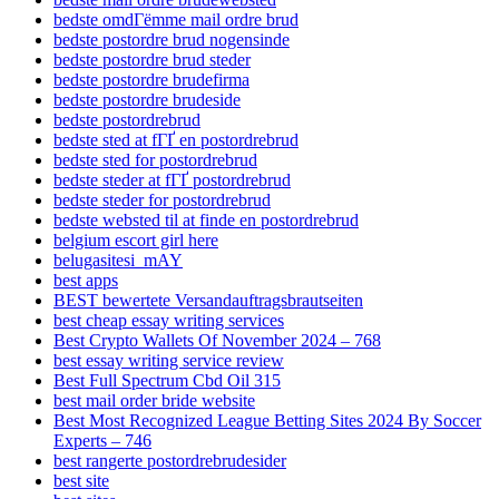
bedste omdГёmme mail ordre brud
bedste postordre brud nogensinde
bedste postordre brud steder
bedste postordre brudefirma
bedste postordre brudeside
bedste postordrebrud
bedste sted at fГҐ en postordrebrud
bedste sted for postordrebrud
bedste steder at fГҐ postordrebrud
bedste steder for postordrebrud
bedste websted til at finde en postordrebrud
belgium escort girl here
belugasitesi_mAY
best apps
BEST bewertete Versandauftragsbrautseiten
best cheap essay writing services
Best Crypto Wallets Of November 2024 – 768
best essay writing service review
Best Full Spectrum Cbd Oil 315
best mail order bride website
Best Most Recognized League Betting Sites 2024 By Soccer
Experts – 746
best rangerte postordrebrudesider
best site