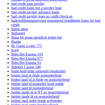
bad credit loan payday
bad credit loans not a payday loan
bad credit payday advance loans
bad credit payday loan no credit check us
badcreditloanapproving guaranteed installment loans for bad
credit
Bahis sitesi
Bahsegel
Bana bir posta sipariЕџi gelini bul
Banda
Bc Game Login 775
bcg4
Bdm Bet Espana 193
Bdm Bet Espana 877
Bdm Bet Espana 93
Bdmbet Casino 146
bedst bedГёmte postordre brudesider
bedste land at finde postordrebrud
bedste land til at finde en postordrebrud
bedste land til postordre brud reddit
bedste land til postordrebrud
bedste lande til at fГҐ en postordrebrud
bedste lande til en postordrebrud
bedste mail ordre brude websteder
bedste mail ordre brudewebsted