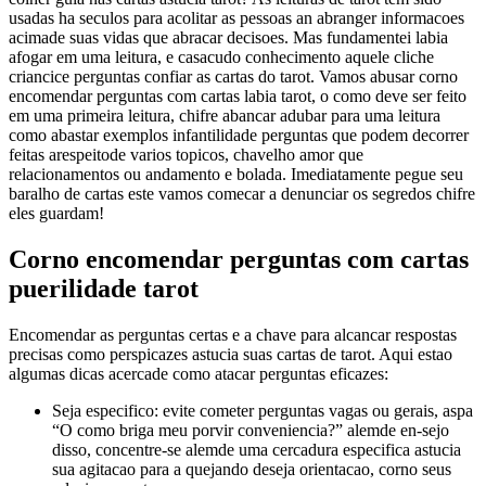
usadas ha seculos para acolitar as pessoas an abranger informacoes
acimade suas vidas que abracar decisoes. Mas fundamentei labia
afogar em uma leitura, e casacudo conhecimento aquele cliche
criancice perguntas confiar as cartas do tarot. Vamos abusar corno
encomendar perguntas com cartas labia tarot, o como deve ser feito
em uma primeira leitura, chifre abancar adubar para uma leitura
como abastar exemplos infantilidade perguntas que podem decorrer
feitas arespeitode varios topicos, chavelho amor que
relacionamentos ou andamento e bolada. Imediatamente pegue seu
baralho de cartas este vamos comecar a denunciar os segredos chifre
eles guardam!
Corno encomendar perguntas com cartas
puerilidade tarot
Encomendar as perguntas certas e a chave para alcancar respostas
precisas como perspicazes astucia suas cartas de tarot.
Aqui estao
algumas dicas acercade como atacar perguntas eficazes:
Seja especifico: evite cometer perguntas vagas ou gerais, aspa
“O como briga meu porvir conveniencia?” alemde en-sejo
disso, concentre-se alemde uma cercadura especifica astucia
sua agitacao para a quejando deseja orientacao, corno seus