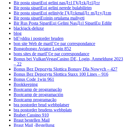
Bir posta sipariЕџi gelini nasД±l Г§Д±kД±lД±r
Bir posta sipariЕџi gelini nerede bulabilirim
Bir posta sipariЕџi geliniyle Г§Д±kmalД± mД±yД±m
Bir posta sipariЕџinin ortalama maliyeti
Bir Rus Posta SipariЕџi Gelini NasД±l SipariЕџ Edilir
blackjack-deluxe
blog
blГ¤ddra i postorder bruden
bon site Web de mariГ©e par correspondance
Bongobongo Aviator Login 852
bons sites de mariГ©e par correspondance
Bonus bei VulkanVegasCasino DE, Login, Anmeldung 2023
– 22
Bonus Bez Depozytu Slottica Bonusy Dla Nowych – 427
Bonus Bez Depozytu Slottica Staxx 100 Lines – 916
Bonus Code 1win 961
Bookkeeping
Bootcamp de programação
Bootcamp de programación
Bootcamp programação
bra postorder brud webbplatser
bra postorder brudens webbplats
Brabet Cassino 910
Braut bestellen Mail
Braut Mail -Bestellung