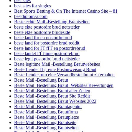
best sites
best sites for singles
Best Sports Betting & On The Internet Casino Site – 81
bestdiplomsa.com
Beste echte Mail -Bestellung Brautseiten
beste ekte postordre brud nettsteder
beste ekte postordre brudeside
beste land for en postordrebrud
beste land for postordre brud reddit
beste land for ГҐ fГҐ en postordrebrud
beste landet ГҐ finne postordrebrud
beste legit postordre brud nettsteder
Beste legitime Mail -Bestellung Brautwebsites
Beste Lender fГјr eine Postanweisung Braut
Beste Lender, um eine Versandbestellbraut zu erhalten
Beste Mail -Bestellung Braut
Beste Mail -Bestellung Braut -Websites Bewertungen
Beste Mail -Bestellung Braut aller Zeiten
Beste Mail -Bestellung Braut Site Reddit
Beste Mail -Bestellung Braut Websites 2022
Beste Mail -Bestellung Brautagentur
Beste Mail -Bestellung Brautfirma
Beste Mail -Bestellung Brautpletze
Beste Mail -Bestellung Brautseite
Beste Mail -Bestellung Brautseiten