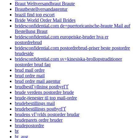
Braut Weltversandbraut Braute
Brautbestellversandagentur
brazil find top escort
Bride World Order Mail Brides
bridesconfidential.com de+puertoricanische-braute Mail auf
Bestellung Braut
bridesconfidential.com europeiske-bruder hva er
postordrebrud
bridesconfidential.com postordrebrud-priser beste postordre
brudeside
bridesconfidential.com sv+kinesiska-brollopstraditioner
postorder brud faq
brud mail ordre
brud ordre mail
brud ordre mail agentur
brudbestГ¤llning postbyrГҐ
brude verdens postordre brude
brude-tjenester til top mail-ordre
brudebestillings mail
brudebestillings postbyrГҐ
brudens vГ¤rlds postorder brudar
brudeparets ordre bruder
brudepostordre
bt
bt_aug