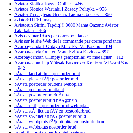
Aviator Slottica Kasyn Online – 466
Aviator Slottica Warunki I Zasady Polityka – 956
Aviator Игра Демо Играть Таким Образом – 860
aviatorSITESI_may
Aviatorun Sirrini Tapdıq!!! 3000 Manat Qazanc Aviator
Taktikaları – 366
Avis des mariГ©es par correspondance
Avis sur le site Web de la commande par correspondance
Azərbaycanda 1 Onlayn Mərc Evi Və Kazino – 194
Azərbaycanda Onlayn Mərc Evi Və Kazino – 697
Azərbaycandan Olimpiya çempionları və medalçılar – 112
Azərbaycanın Lap Yüksək Bukmeker Kontoru ᐉ Rəsmi Sayt
– 942
bÃ¤sta land att hitta postorder brud
bÃ¤sta platser fÃ¶r postorderbrud
bÃ¤sta postorder brudens webbplats
bÃ¤sta postorder brudland
bÃ¤sta postorder brudtjÃ¤nst
bÃ¤sta postorderbrud nÃ¥gonsin
bÃ¤sta riktiga postorder brud webbplats
bÃ¤sta stÃ¤llet att fÃ¥ en postorderbrud
bÃ¤sta stÃ¤llet att fÃ¥ postorder brud
bÃ¤sta webbplats fÃ¶r att hitta en postorderbrud
bÃ¤sta webbplats postorder brud
bacaklД± posta sipariЕџi gelin siteleri