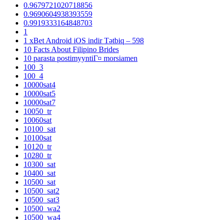
0.9679721020718856
0.9690604938393559
0.9919333164848703
1
1 xBet Android iOS indir Tətbiq – 598
10 Facts About Filipino Brides
10 parasta postimyyntiГ¤ morsiamen
100_3
100_4
10000sat4
10000sat5
10000sat7
10050_tr
10060sat
10100_sat
10100sat
10120_tr
10280_tr
10300_sat
10400_sat
10500_sat
10500_sat2
10500_sat3
10500_wa2
10500_wa4