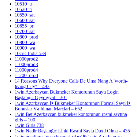
10510_tr
10520_tr
10550_sat
10600_sat
10655_pr
10700_sat
10800_prod
10800_wa
10900_wa
10cric India 539
11000prod2
11000prod3
11000prod4
11200_prod
14 Reasons Why Everyone Calls De Uma Nang A 'worth-
living City" – 493
1win Azerbaycan Bukmeker Kontorunun Saytı Login
Başlanğıc Qeydiyyat – 301
1win Azərbaycan ᐉ Bukmeker Kontorunun Formal Saytı ᐉ
Bonuslar Və Idman Mərcləri – 652
1win Bet Azerbaycan bukmeker kontorunun rəsmi saytına
giriş – 100
1win Giris 738
1win Nadir Başlanğıc Linki Rəsmi Sayta Daxil Olma – 435
1win qeydiyyat necə keçmək olar? ᐉ 1win Azərbaycan