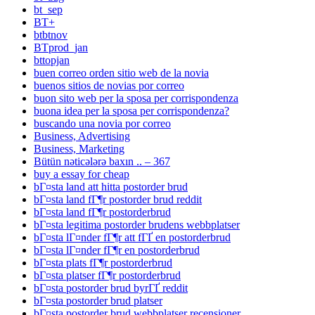
bt_sep
BT+
btbtnov
BTprod_jan
bttopjan
buen correo orden sitio web de la novia
buenos sitios de novias por correo
buon sito web per la sposa per corrispondenza
buona idea per la sposa per corrispondenza?
buscando una novia por correo
Business, Advertising
Business, Marketing
Bütün nəticələrə baxın .. – 367
buy a essay for cheap
bГ¤sta land att hitta postorder brud
bГ¤sta land fГ¶r postorder brud reddit
bГ¤sta land fГ¶r postorderbrud
bГ¤sta legitima postorder brudens webbplatser
bГ¤sta lГ¤nder fГ¶r att fГҐ en postorderbrud
bГ¤sta lГ¤nder fГ¶r en postorderbrud
bГ¤sta plats fГ¶r postorderbrud
bГ¤sta platser fГ¶r postorderbrud
bГ¤sta postorder brud byrГҐ reddit
bГ¤sta postorder brud platser
bГ¤sta postorder brud webbplatser recensioner