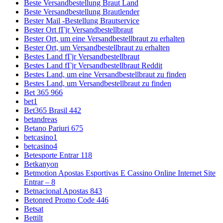
Beste Versandbestellung Braut Land
Beste Versandbestellung Brautlender
Bester Mail -Bestellung Brautservice
Bester Ort fГјr Versandbestellbraut
Bester Ort, um eine Versandbestellbraut zu erhalten
Bester Ort, um Versandbestellbraut zu erhalten
Bestes Land fГјr Versandbestellbraut
Bestes Land fГјr Versandbestellbraut Reddit
Bestes Land, um eine Versandbestellbraut zu finden
Bestes Land, um Versandbestellbraut zu finden
Bet 365 966
bet1
Bet365 Brasil 442
betandreas
Betano Pariuri 675
betcasino1
betcasino4
Betesporte Entrar 118
Betkanyon
Betmotion Apostas Esportivas E Cassino Online Internet Site
Entrar – 8
Betnacional Apostas 843
Betonred Promo Code 446
Betsat
Bettilt