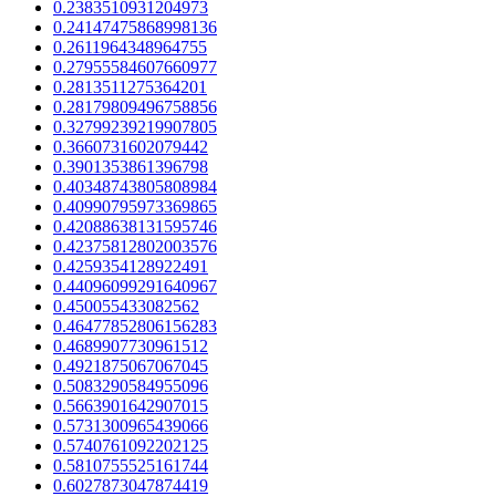
0.2383510931204973
0.24147475868998136
0.2611964348964755
0.27955584607660977
0.2813511275364201
0.28179809496758856
0.32799239219907805
0.3660731602079442
0.3901353861396798
0.40348743805808984
0.40990795973369865
0.42088638131595746
0.42375812802003576
0.4259354128922491
0.44096099291640967
0.450055433082562
0.46477852806156283
0.4689907730961512
0.4921875067067045
0.5083290584955096
0.5663901642907015
0.5731300965439066
0.5740761092202125
0.5810755525161744
0.6027873047874419