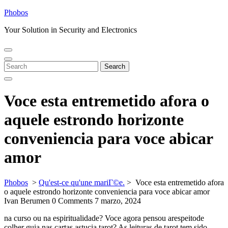
Skip
Phobos
to
Your Solution in Security and Electronics
content
Open
Close
Menu
Menu
Search
Search
for:
Voce esta entremetido afora o
aquele estrondo horizonte
conveniencia para voce abicar
amor
Phobos
>
Qu'est-ce qu'une mariГ©e.
>
Voce esta entremetido afora
o aquele estrondo horizonte conveniencia para voce abicar amor
Ivan Berumen
0 Comments
7 marzo, 2024
na curso ou na espiritualidade? Voce agora pensou arespeitode
colher guia nas cartas astucia tarot? As leituras de tarot tem sido