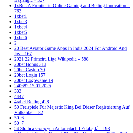
Başlanğıc – 327
1xBet: A Frontier in Online Gaming and Betting Innovation –
763
1xbet1
1xbet3
1xbet4
1xbet5
1xbet6
2
20 Best Aviator Game Apps In India 2024 For Android And
Ios – 167
2021 22 Primeira Liga Wikipedia – 588
20bet Bonus 313
20bet Casino 30
20bet Login 157
20bet Logowanie 19
240682 15.01.2025
333
4447
4rabet Betting 428
50 Freispiele Für Majestic King Bei Dieser Registrierung Auf
Vulkanbet – 82
50_6
50_7
54 Slottica Gorących Automatach I Zdobądź – 198