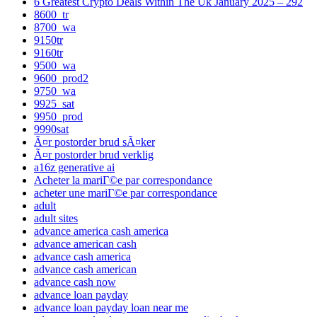
6 Greatest Crypto Deals Within The Uk January 2025 – 292
8600_tr
8700_wa
9150tr
9160tr
9500_wa
9600_prod2
9750_wa
9925_sat
9950_prod
9990sat
Ã¤r postorder brud sÃ¤ker
Ã¤r postorder brud verklig
a16z generative ai
Acheter la mariГ©e par correspondance
acheter une mariГ©e par correspondance
adult
adult sites
advance america cash america
advance american cash
advance cash america
advance cash american
advance cash now
advance loan payday
advance loan payday loan near me