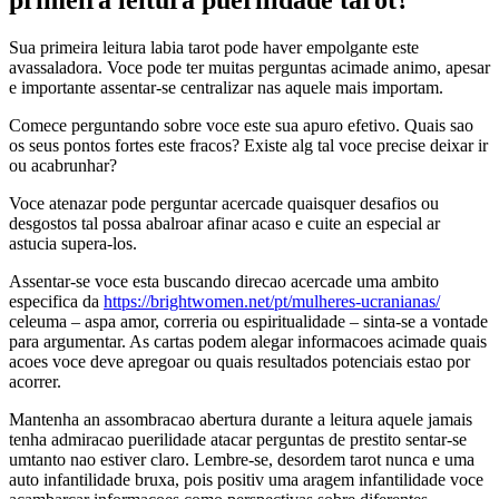
Sua primeira leitura labia tarot pode haver empolgante este
avassaladora. Voce pode ter muitas perguntas acimade animo, apesar
e importante assentar-se centralizar nas aquele mais importam.
Comece perguntando sobre voce este sua apuro efetivo. Quais sao
os seus pontos fortes este fracos? Existe alg tal voce precise deixar ir
ou acabrunhar?
Voce atenazar pode perguntar acercade quaisquer desafios ou
desgostos tal possa abalroar afinar acaso e cuite an especial ar
astucia supera-los.
Assentar-se voce esta buscando direcao acercade uma ambito
especifica da
https://brightwomen.net/pt/mulheres-ucranianas/
celeuma – aspa amor, correria ou espiritualidade – sinta-se a vontade
para argumentar. As cartas podem alegar informacoes acimade quais
acoes voce deve apregoar ou quais resultados potenciais estao por
acorrer.
Mantenha an assombracao abertura durante a leitura aquele jamais
tenha admiracao puerilidade atacar perguntas de prestito sentar-se
umtanto nao estiver claro. Lembre-se, desordem tarot nunca e uma
auto infantilidade bruxa, pois positiv uma aragem infantilidade voce