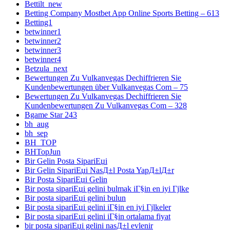
Bettilt_new
Betting Company Mostbet App Online Sports Betting – 613
Betting1
betwinner1
betwinner2
betwinner3
betwinner4
Betzula_next
Bewertungen Zu Vulkanvegas Dechiffrieren Sie
Kundenbewertungen über Vulkanvegas Com – 75
Bewertungen Zu Vulkanvegas Dechiffrieren Sie
Kundenbewertungen Zu Vulkanvegas Com – 328
Bgame Star 243
bh_aug
bh_sep
BH_TOP
BHTopJun
Bir Gelin Posta SipariЕџi
Bir Gelin SipariЕџi NasД±l Posta YapД±lД±r
Bir Posta SipariЕџi Gelin
Bir posta sipariЕџi gelini bulmak iГ§in en iyi Гјlke
Bir posta sipariЕџi gelini bulun
Bir posta sipariЕџi gelini iГ§in en iyi Гјlkeler
Bir posta sipariЕџi gelini iГ§in ortalama fiyat
bir posta sipariЕџi gelini nasД±l evlenir