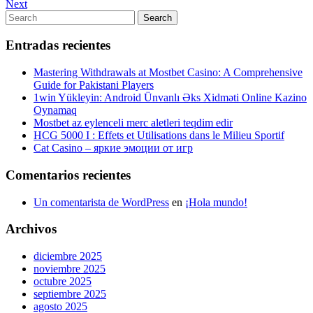
Post
Next
Next
de
Post
Search
Search
entradas
for:
Entradas recientes
Mastering Withdrawals at Mostbet Casino: A Comprehensive
Guide for Pakistani Players
1win Yükleyin: Android Ünvanlı Əks Xidməti Online Kazino
Oynamaq
Mostbet az eylenceli merc aletleri teqdim edir
HCG 5000 I : Effets et Utilisations dans le Milieu Sportif
Cat Casino – яркие эмоции от игр
Comentarios recientes
Un comentarista de WordPress
en
¡Hola mundo!
Archivos
diciembre 2025
noviembre 2025
octubre 2025
septiembre 2025
agosto 2025