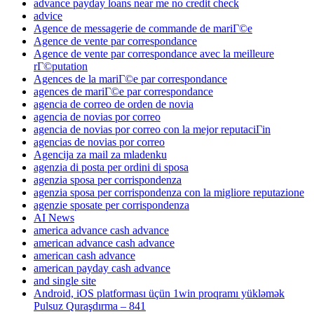
advance payday loans near me no credit check
advice
Agence de messagerie de commande de mariГ©e
Agence de vente par correspondance
Agence de vente par correspondance avec la meilleure
rГ©putation
Agences de la mariГ©e par correspondance
agences de mariГ©e par correspondance
agencia de correo de orden de novia
agencia de novias por correo
agencia de novias por correo con la mejor reputaciГіn
agencias de novias por correo
Agencija za mail za mladenku
agenzia di posta per ordini di sposa
agenzia sposa per corrispondenza
agenzia sposa per corrispondenza con la migliore reputazione
agenzie sposate per corrispondenza
AI News
america advance cash advance
american advance cash advance
american cash advance
american payday cash advance
and single site
Android, iOS platforması üçün 1win proqramı yükləmək
Pulsuz Quraşdırma – 841