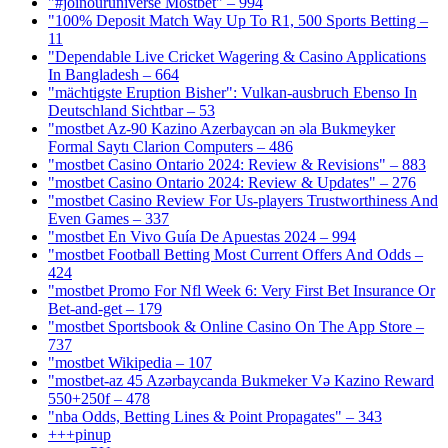
"#joinouruniverse Mostbet" – 994
"100% Deposit Match Way Up To R1, 500 Sports Betting –
11
"Dependable Live Cricket Wagering & Casino Applications
In Bangladesh – 664
"mächtigste Eruption Bisher": Vulkan-ausbruch Ebenso In
Deutschland Sichtbar – 53
"mostbet Az-90 Kazino Azerbaycan ən əla Bukmeyker
Formal Saytı Clarion Computers – 486
"mostbet Casino Ontario 2024: Review & Revisions" – 883
"mostbet Casino Ontario 2024: Review & Updates" – 276
"mostbet Casino Review For Us-players Trustworthiness And
Even Games – 337
"mostbet En Vivo Guía De Apuestas 2024 – 994
"mostbet Football Betting Most Current Offers And Odds –
424
"mostbet Promo For Nfl Week 6: Very First Bet Insurance Or
Bet-and-get – 179
"‎mostbet Sportsbook & Online Casino On The App Store –
737
"mostbet Wikipedia – 107
"mostbet-az 45 Azərbaycanda Bukmeker Və Kazino Reward
550+250f – 478
"nba Odds, Betting Lines & Point Propagates" – 343
+++pinup