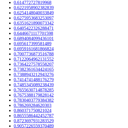
0.614772727819968
0.6221958902382839
0.6254148040033849
0.6275953683253097
0.6351621890073342
0.6405422326288471
0.6446671117701598
0.6894084099436101
0.695617399581489
0.6959161681866824
0.7007736873516788
0.7122064962131552
0.7364227578558207
0.7382361634424165
0.7388943212943276
0.7414741488176279
0.7485345089238439
0.7655630714878285
0.7675388179828142
0.7830403779384382
0.786269284620303
0.860371750821024
0.8655586442452787
0.8723697931283529
0.9057226559370489