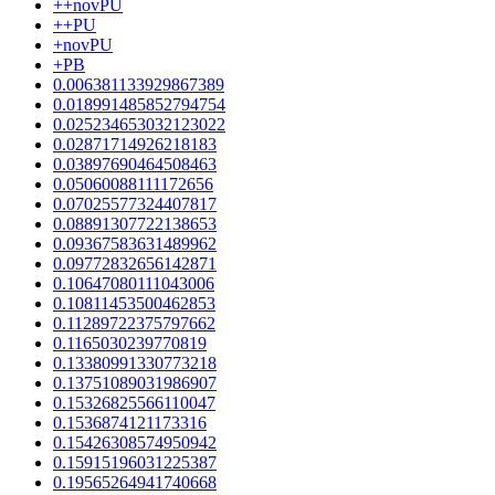
++novPU
++PU
+novPU
+PB
0.006381133929867389
0.018991485852794754
0.025234653032123022
0.02871714926218183
0.03897690464508463
0.05060088111172656
0.07025577324407817
0.08891307722138653
0.09367583631489962
0.09772832656142871
0.10647080111043006
0.10811453500462853
0.11289722375797662
0.1165030239770819
0.13380991330773218
0.13751089031986907
0.15326825566110047
0.1536874121173316
0.15426308574950942
0.15915196031225387
0.19565264941740668