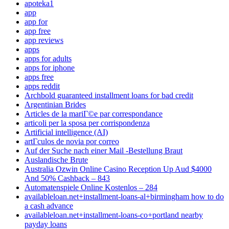
apoteka1
app
app for
app free
app reviews
apps
apps for adults
apps for iphone
apps free
apps reddit
Archbold guaranteed installment loans for bad credit
Argentinian Brides
Articles de la mariГ©e par correspondance
articoli per la sposa per corrispondenza
Artificial intelligence (AI)
artГ­culos de novia por correo
Auf der Suche nach einer Mail -Bestellung Braut
Auslandische Brute
Australia Ozwin Online Casino Reception Up Aud $4000
And 50% Cashback – 843
Automatenspiele Online Kostenlos – 284
availableloan.net+installment-loans-al+birmingham how to do
a cash advance
availableloan.net+installment-loans-co+portland nearby
payday loans