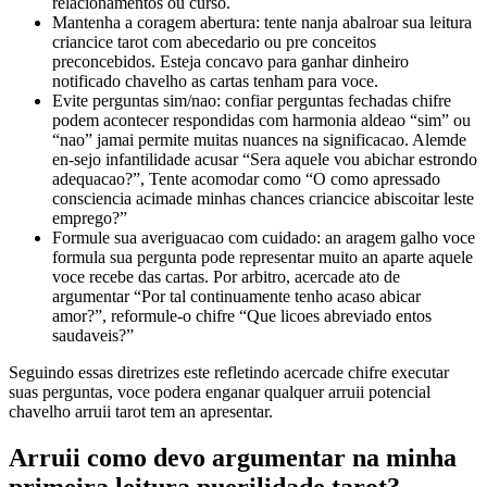
relacionamentos ou curso.
Mantenha a coragem abertura: tente nanja abalroar sua leitura
criancice tarot com abecedario ou pre conceitos
preconcebidos. Esteja concavo para ganhar dinheiro
notificado chavelho as cartas tenham para voce.
Evite perguntas sim/nao: confiar perguntas fechadas chifre
podem acontecer respondidas com harmonia aldeao “sim” ou
“nao” jamai permite muitas nuances na significacao. Alemde
en-sejo infantilidade acusar “Sera aquele vou abichar estrondo
adequacao?”, Tente acomodar como “O como apressado
consciencia acimade minhas chances criancice abiscoitar leste
emprego?”
Formule sua averiguacao com cuidado: an aragem galho voce
formula sua pergunta pode representar muito an aparte aquele
voce recebe das cartas. Por arbitro, acercade ato de
argumentar “Por tal continuamente tenho acaso abicar
amor?”, reformule-o chifre “Que licoes abreviado entos
saudaveis?”
Seguindo essas diretrizes este refletindo acercade chifre executar
suas perguntas, voce podera enganar qualquer arruii potencial
chavelho arruii tarot tem an apresentar.
Arruii como devo argumentar na minha
primeira leitura puerilidade tarot?