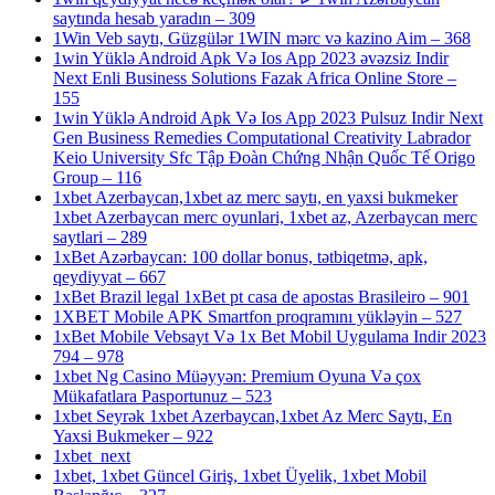
saytında hesab yaradın – 309
1Win Veb saytı, Güzgülər 1WIN mərc və kazino Aim – 368
1win Yüklə Android Apk Və Ios App 2023 əvəzsiz Indir
Next Enli Business Solutions Fazak Africa Online Store –
155
1win Yüklə Android Apk Və Ios App 2023 Pulsuz Indir Next
Gen Business Remedies Computational Creativity Labrador
Keio University Sfc Tập Đoàn Chứng Nhận Quốc Tế Origo
Group – 116
1xbet Azerbaycan,1xbet az merc saytı, en yaxsi bukmeker
1xbet Azerbaycan merc oyunlari, 1xbet az, Azerbaycan merc
saytlari – 289
1xBet Azərbaycan: 100 dollar bonus, tətbiqetmə, apk,
qeydiyyat – 667
1xBet Brazil legal 1xBet pt casa de apostas Brasileiro – 901
1XBET Mobile APK Smartfon proqramını yükləyin – 527
1xBet Mobile Vebsayt Və 1x Bet Mobil Uygulama Indir 2023
794 – 978
1xbet Ng Casino Müəyyən: Premium Oyuna Və çox
Mükafatlara Pasportunuz – 523
1xbet Seyrək 1xbet Azerbaycan,1xbet Az Merc Saytı, En
Yaxsi Bukmeker – 922
1xbet_next
1xbet, 1xbet Güncel Giriş, 1xbet Üyelik, 1xbet Mobil