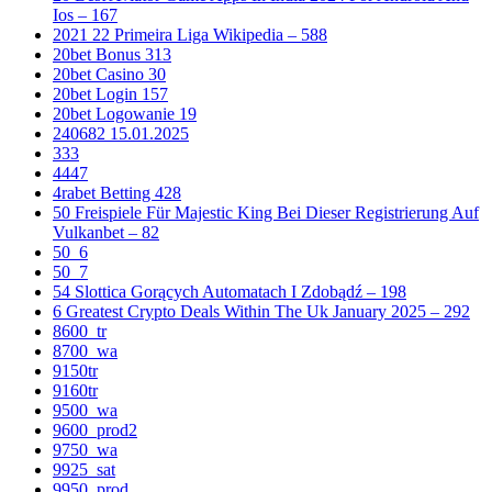
Ios – 167
2021 22 Primeira Liga Wikipedia – 588
20bet Bonus 313
20bet Casino 30
20bet Login 157
20bet Logowanie 19
240682 15.01.2025
333
4447
4rabet Betting 428
50 Freispiele Für Majestic King Bei Dieser Registrierung Auf
Vulkanbet – 82
50_6
50_7
54 Slottica Gorących Automatach I Zdobądź – 198
6 Greatest Crypto Deals Within The Uk January 2025 – 292
8600_tr
8700_wa
9150tr
9160tr
9500_wa
9600_prod2
9750_wa
9925_sat
9950_prod