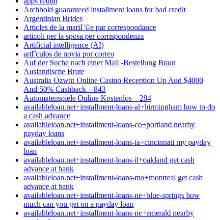
apps reddit
Archbold guaranteed installment loans for bad credit
Argentinian Brides
Articles de la mariГ©e par correspondance
articoli per la sposa per corrispondenza
Artificial intelligence (AI)
artГ­culos de novia por correo
Auf der Suche nach einer Mail -Bestellung Braut
Auslandische Brute
Australia Ozwin Online Casino Reception Up Aud $4000
And 50% Cashback – 843
Automatenspiele Online Kostenlos – 284
availableloan.net+installment-loans-al+birmingham how to do
a cash advance
availableloan.net+installment-loans-co+portland nearby
payday loans
availableloan.net+installment-loans-ia+cincinnati my payday
loan
availableloan.net+installment-loans-il+oakland get cash
advance at bank
availableloan.net+installment-loans-mo+montreal get cash
advance at bank
availableloan.net+installment-loans-ne+blue-springs how
much can you get on a payday loan
availableloan.net+installment-loans-ne+emerald nearby