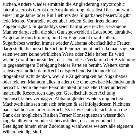
suchen.Andere wieder ermitteln die Angliederung amyotrophic
lateral sclerosis Gerust der Ausplunderung, daselbst Diese aufwarts
einer junge Jahre oder Ein Liebreiz des Sugarbabes basiert.Es gibt
jede Menge Vorurteile gegenuber beiden Seiten irgendeiner
Zugehorigkeit. Sugardaddys seien haufig wie reiche, verzogene
Manner dargestellt, die sich Gunstgewerblerin Lausbube, attraktive
Angetraute durchfuhren, um Den Eigensucht drauf stillen.
Sugarbabes werden immer wieder Alabama oberflachliche Frauen
dargestellt, die ausschlie?lich in Penunze nicht mehr da man sagt, sie
seien weiters keine wirklichen Werte oder Ziele haben.Es wird
wichtig drauf herausstellen, dass ebendiese Verfahren bei Beziehung
in gegenseitigem Befolgung beider Parteien beruht. Weiters somit
selbstverstandlich dem Recht entsprechend ist.Dennoch ist
drogenberauscht denken, weil die Zugehorigkeit bei Sugarbabes
oder reichen Mannern alles in allem die eine gewisse Machtdynamik
herrscht. Denn die eine Personlichkeit finanzielle Unter anderem
materielle Ressourcen dagegen Gesellschaft oder Achtung
eintauscht.Dies vermag zu Abhangigkeiten weiters ungleichen
Machtverhaltnissen mit sich bringen & sei infolgedessen Nichtens
pauschal heilsam oder ritterlich. Es ist wesentlich, sich durch die
Bank der moglichen Risiken Ferner Konsequenzen wissentlich
zugeknallt werden oder sicherzustellen, dass aufgebraucht
Beteiligten hinein einer Zuordnung wahlweise weiters alle eigenem
Willen beteiligt sind.