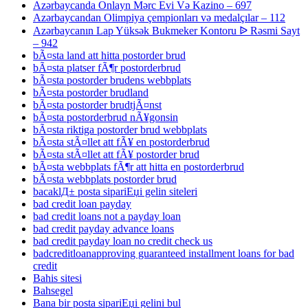
Azərbaycanda Onlayn Mərc Evi Və Kazino – 697
Azərbaycandan Olimpiya çempionları və medalçılar – 112
Azərbaycanın Lap Yüksək Bukmeker Kontoru ᐉ Rəsmi Sayt
– 942
bÃ¤sta land att hitta postorder brud
bÃ¤sta platser fÃ¶r postorderbrud
bÃ¤sta postorder brudens webbplats
bÃ¤sta postorder brudland
bÃ¤sta postorder brudtjÃ¤nst
bÃ¤sta postorderbrud nÃ¥gonsin
bÃ¤sta riktiga postorder brud webbplats
bÃ¤sta stÃ¤llet att fÃ¥ en postorderbrud
bÃ¤sta stÃ¤llet att fÃ¥ postorder brud
bÃ¤sta webbplats fÃ¶r att hitta en postorderbrud
bÃ¤sta webbplats postorder brud
bacaklД± posta sipariЕџi gelin siteleri
bad credit loan payday
bad credit loans not a payday loan
bad credit payday advance loans
bad credit payday loan no credit check us
badcreditloanapproving guaranteed installment loans for bad
credit
Bahis sitesi
Bahsegel
Bana bir posta sipariЕџi gelini bul