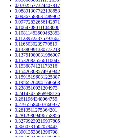
0.07025577324407817
0.08891307722138653
0.09367583631489962
0.09772832656142871
0.10647080111043006
0.10811453500462853
0.11289722375797662
0.1165030239770819
0.13380991330773218
0.13751089031986907
0.15326825566110047
0.1536874121173316
0.15426308574950942
0.15915196031225387
0.19565264941740668
0.2383510931204973
0.24147475868998136
0.2611964348964755
0.27955584607660977
0.2813511275364201
0.28179809496758856
0.32799239219907805
0.3660731602079442
0.3901353861396798