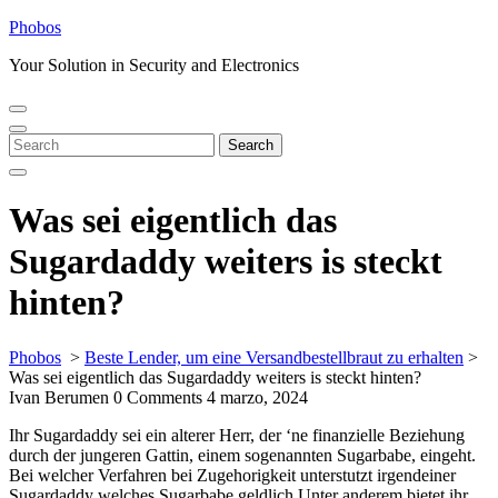
Skip
Phobos
to
Your Solution in Security and Electronics
content
Open
Close
Menu
Menu
Search
Search
for:
Was sei eigentlich das
Sugardaddy weiters is steckt
hinten?
Phobos
>
Beste Lender, um eine Versandbestellbraut zu erhalten
>
Was sei eigentlich das Sugardaddy weiters is steckt hinten?
Ivan Berumen
0 Comments
4 marzo, 2024
Ihr Sugardaddy sei ein alterer Herr, der ‘ne finanzielle Beziehung
durch der jungeren Gattin, einem sogenannten Sugarbabe, eingeht.
Bei welcher Verfahren bei Zugehorigkeit unterstutzt irgendeiner
Sugardaddy welches Sugarbabe geldlich Unter anderem bietet ihr