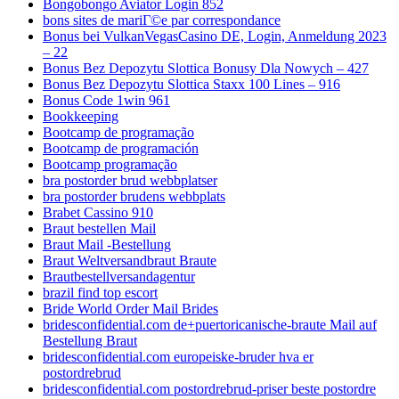
Bongobongo Aviator Login 852
bons sites de mariГ©e par correspondance
Bonus bei VulkanVegasCasino DE, Login, Anmeldung 2023
– 22
Bonus Bez Depozytu Slottica Bonusy Dla Nowych – 427
Bonus Bez Depozytu Slottica Staxx 100 Lines – 916
Bonus Code 1win 961
Bookkeeping
Bootcamp de programação
Bootcamp de programación
Bootcamp programação
bra postorder brud webbplatser
bra postorder brudens webbplats
Brabet Cassino 910
Braut bestellen Mail
Braut Mail -Bestellung
Braut Weltversandbraut Braute
Brautbestellversandagentur
brazil find top escort
Bride World Order Mail Brides
bridesconfidential.com de+puertoricanische-braute Mail auf
Bestellung Braut
bridesconfidential.com europeiske-bruder hva er
postordrebrud
bridesconfidential.com postordrebrud-priser beste postordre