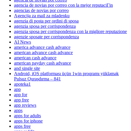
agencia de novias por correo con la mejor reputaciГіn
agencias de novias por correo
Agencija za mail za mladenku
agenzia di posta per ordini di sposa
agenzia sposa per corrispondenza
agenzia sposa per corrispondenza con la migliore reputazione
agenzie sposate per corrispondenza
AI News
america advance cash advance
american advance cash advance
american cash advance
american payday cash advance
and single site
Android, iOS platforması üçün 1win proqramı yükləmək
Pulsuz Quraşdırma – 841
apoteka1
app
app for
app free
app reviews
apps
apps for adults
apps for iphone
apps free