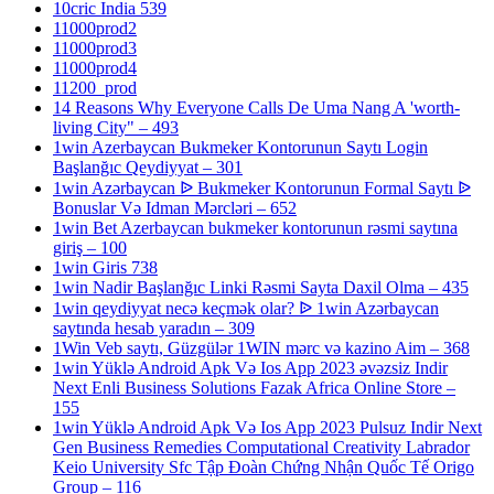
10cric India 539
11000prod2
11000prod3
11000prod4
11200_prod
14 Reasons Why Everyone Calls De Uma Nang A 'worth-
living City" – 493
1win Azerbaycan Bukmeker Kontorunun Saytı Login
Başlanğıc Qeydiyyat – 301
1win Azərbaycan ᐉ Bukmeker Kontorunun Formal Saytı ᐉ
Bonuslar Və Idman Mərcləri – 652
1win Bet Azerbaycan bukmeker kontorunun rəsmi saytına
giriş – 100
1win Giris 738
1win Nadir Başlanğıc Linki Rəsmi Sayta Daxil Olma – 435
1win qeydiyyat necə keçmək olar? ᐉ 1win Azərbaycan
saytında hesab yaradın – 309
1Win Veb saytı, Güzgülər 1WIN mərc və kazino Aim – 368
1win Yüklə Android Apk Və Ios App 2023 əvəzsiz Indir
Next Enli Business Solutions Fazak Africa Online Store –
155
1win Yüklə Android Apk Və Ios App 2023 Pulsuz Indir Next
Gen Business Remedies Computational Creativity Labrador
Keio University Sfc Tập Đoàn Chứng Nhận Quốc Tế Origo
Group – 116