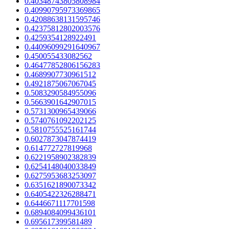
0.40348743805808984
0.40990795973369865
0.42088638131595746
0.42375812802003576
0.4259354128922491
0.44096099291640967
0.450055433082562
0.46477852806156283
0.4689907730961512
0.4921875067067045
0.5083290584955096
0.5663901642907015
0.5731300965439066
0.5740761092202125
0.5810755525161744
0.6027873047874419
0.614772727819968
0.6221958902382839
0.6254148040033849
0.6275953683253097
0.6351621890073342
0.6405422326288471
0.6446671117701598
0.6894084099436101
0.695617399581489