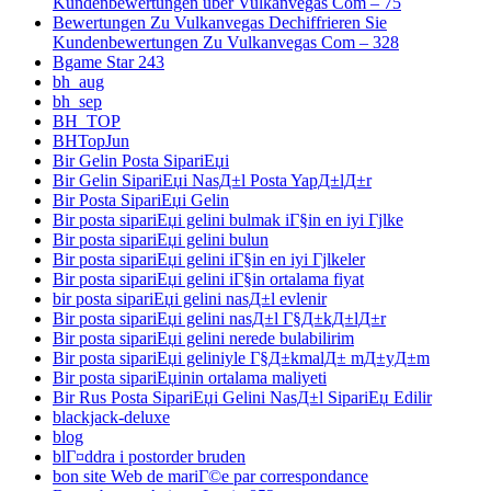
Kundenbewertungen über Vulkanvegas Com – 75
Bewertungen Zu Vulkanvegas Dechiffrieren Sie
Kundenbewertungen Zu Vulkanvegas Com – 328
Bgame Star 243
bh_aug
bh_sep
BH_TOP
BHTopJun
Bir Gelin Posta SipariЕџi
Bir Gelin SipariЕџi NasД±l Posta YapД±lД±r
Bir Posta SipariЕџi Gelin
Bir posta sipariЕџi gelini bulmak iГ§in en iyi Гјlke
Bir posta sipariЕџi gelini bulun
Bir posta sipariЕџi gelini iГ§in en iyi Гјlkeler
Bir posta sipariЕџi gelini iГ§in ortalama fiyat
bir posta sipariЕџi gelini nasД±l evlenir
Bir posta sipariЕџi gelini nasД±l Г§Д±kД±lД±r
Bir posta sipariЕџi gelini nerede bulabilirim
Bir posta sipariЕџi geliniyle Г§Д±kmalД± mД±yД±m
Bir posta sipariЕџinin ortalama maliyeti
Bir Rus Posta SipariЕџi Gelini NasД±l SipariЕџ Edilir
blackjack-deluxe
blog
blГ¤ddra i postorder bruden
bon site Web de mariГ©e par correspondance