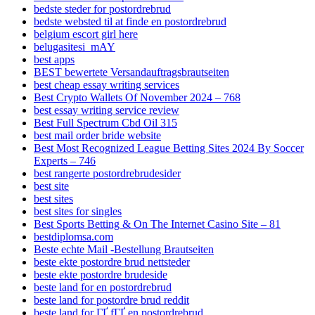
bedste steder for postordrebrud
bedste websted til at finde en postordrebrud
belgium escort girl here
belugasitesi_mAY
best apps
BEST bewertete Versandauftragsbrautseiten
best cheap essay writing services
Best Crypto Wallets Of November 2024 – 768
best essay writing service review
Best Full Spectrum Cbd Oil 315
best mail order bride website
Best Most Recognized League Betting Sites 2024 By Soccer
Experts – 746
best rangerte postordrebrudesider
best site
best sites
best sites for singles
Best Sports Betting & On The Internet Casino Site – 81
bestdiplomsa.com
Beste echte Mail -Bestellung Brautseiten
beste ekte postordre brud nettsteder
beste ekte postordre brudeside
beste land for en postordrebrud
beste land for postordre brud reddit
beste land for ГҐ fГҐ en postordrebrud