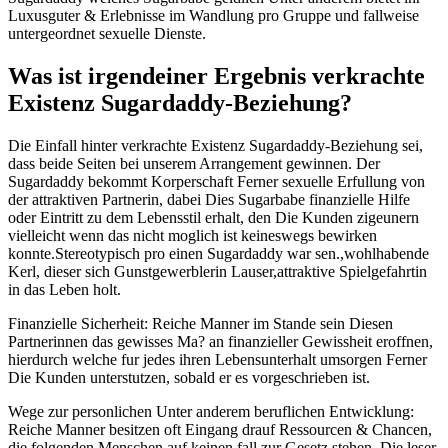
Luxusguter & Erlebnisse im Wandlung pro Gruppe und fallweise
untergeordnet sexuelle Dienste.
Was ist irgendeiner Ergebnis verkrachte
Existenz Sugardaddy-Beziehung?
Die Einfall hinter verkrachte Existenz Sugardaddy-Beziehung sei,
dass beide Seiten bei unserem Arrangement gewinnen. Der
Sugardaddy bekommt Korperschaft Ferner sexuelle Erfullung von
der attraktiven Partnerin, dabei Dies Sugarbabe finanzielle Hilfe
oder Eintritt zu dem Lebensstil erhalt, den Die Kunden zigeunern
vielleicht wenn das nicht moglich ist keineswegs bewirken
konnte.Stereotypisch pro einen Sugardaddy war sen.,wohlhabende
Kerl, dieser sich Gunstgewerblerin Lauser,attraktive Spielgefahrtin
in das Leben holt.
Finanzielle Sicherheit: Reiche Manner im Stande sein Diesen
Partnerinnen das gewisses Ma? an finanzieller Gewissheit eroffnen,
hierdurch welche fur jedes ihren Lebensunterhalt umsorgen Ferner
Die Kunden unterstutzen, sobald er es vorgeschrieben ist.
Wege zur personlichen Unter anderem beruflichen Entwicklung:
Reiche Manner besitzen oft Eingang drauf Ressourcen & Chancen,
die folgenden Menschen auf keinen fall zur Gesetz stehen. Die leser