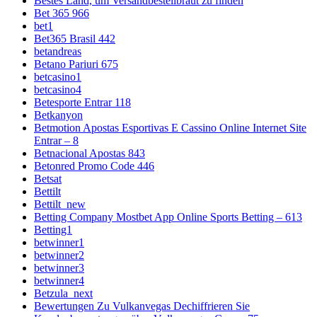
Bestes Land, um Versandbestellbraut zu finden
Bet 365 966
bet1
Bet365 Brasil 442
betandreas
Betano Pariuri 675
betcasino1
betcasino4
Betesporte Entrar 118
Betkanyon
Betmotion Apostas Esportivas E Cassino Online Internet Site
Entrar – 8
Betnacional Apostas 843
Betonred Promo Code 446
Betsat
Bettilt
Bettilt_new
Betting Company Mostbet App Online Sports Betting – 613
Betting1
betwinner1
betwinner2
betwinner3
betwinner4
Betzula_next
Bewertungen Zu Vulkanvegas Dechiffrieren Sie