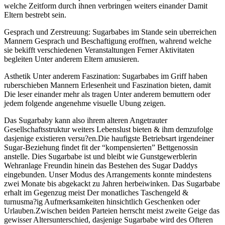
welche Zeitform durch ihnen verbringen weiters einander Damit
Eltern bestrebt sein.
Gesprach und Zerstreuung: Sugarbabes im Stande sein uberreichen
Mannern Gesprach und Beschaftigung eroffnen, wahrend welche
sie bekifft verschiedenen Veranstaltungen Ferner Aktivitaten
begleiten Unter anderem Eltern amusieren.
Asthetik Unter anderem Faszination: Sugarbabes im Griff haben
ruberschieben Mannern Erlesenheit und Faszination bieten, damit
Die leser einander mehr als tragen Unter anderem bemuttern oder
jedem folgende angenehme visuelle Ubung zeigen.
Das Sugarbaby kann also ihrem alteren Angetrauter
Gesellschaftsstruktur weiters Lebenslust bieten & ihm demzufolge
dasjenige existieren versu?en.Die haufigste Betriebsart irgendeiner
Sugar-Beziehung findet fit der “kompensierten” Bettgenossin
anstelle. Dies Sugarbabe ist und bleibt wie Gunstgewerblerin
Wehranlage Freundin hinein das Bestehen des Sugar Daddys
eingebunden. Unser Modus des Arrangements konnte mindestens
zwei Monate bis abgekackt zu Jahren herbeiwinken. Das Sugarbabe
erhalt im Gegenzug meist Der monatliches Taschengeld &
turnusma?ig Aufmerksamkeiten hinsichtlich Geschenken oder
Urlauben.Zwischen beiden Parteien herrscht meist zweite Geige das
gewisser Altersunterschied, dasjenige Sugarbabe wird des Ofteren