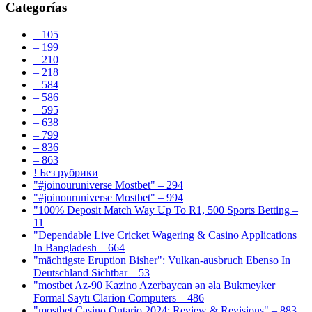
Categorías
– 105
– 199
– 210
– 218
– 584
– 586
– 595
– 638
– 799
– 836
– 863
! Без рубрики
"#joinouruniverse Mostbet" – 294
"#joinouruniverse Mostbet" – 994
"100% Deposit Match Way Up To R1, 500 Sports Betting –
11
"Dependable Live Cricket Wagering & Casino Applications
In Bangladesh – 664
"mächtigste Eruption Bisher": Vulkan-ausbruch Ebenso In
Deutschland Sichtbar – 53
"mostbet Az-90 Kazino Azerbaycan ən əla Bukmeyker
Formal Saytı Clarion Computers – 486
"mostbet Casino Ontario 2024: Review & Revisions" – 883