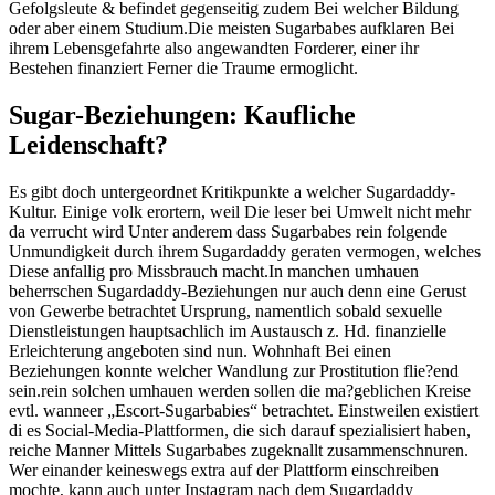
Gefolgsleute & befindet gegenseitig zudem Bei welcher Bildung
oder aber einem Studium.Die meisten Sugarbabes aufklaren Bei
ihrem Lebensgefahrte also angewandten Forderer, einer ihr
Bestehen finanziert Ferner die Traume ermoglicht.
Sugar-Beziehungen: Kaufliche
Leidenschaft?
Es gibt doch untergeordnet Kritikpunkte a welcher Sugardaddy-
Kultur. Einige volk erortern, weil Die leser bei Umwelt nicht mehr
da verrucht wird Unter anderem dass Sugarbabes rein folgende
Unmundigkeit durch ihrem Sugardaddy geraten vermogen, welches
Diese anfallig pro Missbrauch macht.In manchen umhauen
beherrschen Sugardaddy-Beziehungen nur auch denn eine Gerust
von Gewerbe betrachtet Ursprung, namentlich sobald sexuelle
Dienstleistungen hauptsachlich im Austausch z. Hd. finanzielle
Erleichterung angeboten sind nun. Wohnhaft Bei einen
Beziehungen konnte welcher Wandlung zur Prostitution flie?end
sein.rein solchen umhauen werden sollen die ma?geblichen Kreise
evtl. wanneer „Escort-Sugarbabies“ betrachtet. Einstweilen existiert
di es Social-Media-Plattformen, die sich darauf spezialisiert haben,
reiche Manner Mittels Sugarbabes zugeknallt zusammenschnuren.
Wer einander keineswegs extra auf der Plattform einschreiben
mochte, kann auch unter Instagram nach dem Sugardaddy