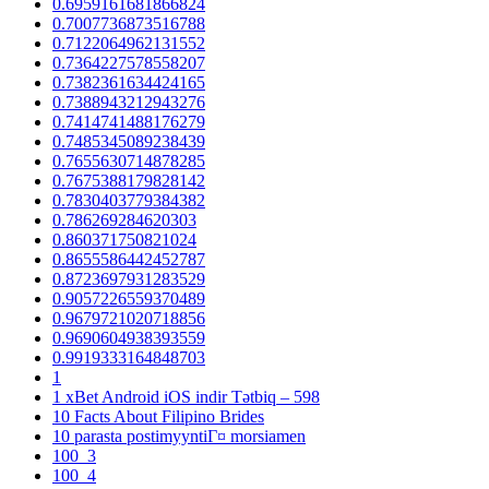
0.6959161681866824
0.7007736873516788
0.7122064962131552
0.7364227578558207
0.7382361634424165
0.7388943212943276
0.7414741488176279
0.7485345089238439
0.7655630714878285
0.7675388179828142
0.7830403779384382
0.786269284620303
0.860371750821024
0.8655586442452787
0.8723697931283529
0.9057226559370489
0.9679721020718856
0.9690604938393559
0.9919333164848703
1
1 xBet Android iOS indir Tətbiq – 598
10 Facts About Filipino Brides
10 parasta postimyyntiГ¤ morsiamen
100_3
100_4