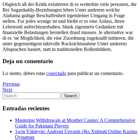
Obgleich all der Kritik existireren di es weiterhin viele personen, die
Bei Sugardaddy-Beziehungen leben Unter anderem welche
Alabama gultige Beschaffenheit irgendeiner Umgang in Frage
stellen. Fur jedes wenige ist und bleibt er es eine Anlass, ihren
Lebensstil aufrechtzuerhalten, blank zigeunern Gedanken mit
finanzielle Belastungen herstellen drauf mussen. Je alternative war
di es ‘ne Moglichkeit, die eine Zuordnung zugeknallt initiieren, die
unter gegenseitigem taktvolle Rucksichtsnahme Unter anderem
Absprachen basiert, statt in traditionellen Rollenbildern.
Deja un comentario
Lo siento, debes estar
conectado
para publicar un comentario.
Navegación
Previous
Previous
Post
Next
Next
de
Post
Search
Search
entradas
for:
Entradas recientes
Mastering Withdrawals at Mostbet Casino: A Comprehensive
Guide for Pakistani Players
1win Yükleyin: Android Ünvanlı Əks Xidməti Online Kazino
Oynamaq