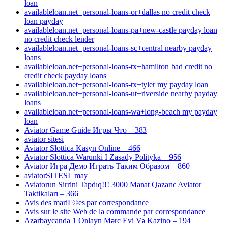
loan
availableloan.net+personal-loans-or+dallas no credit check
loan payday
availableloan.net+personal-loans-pa+new-castle payday loan
no credit check lender
availableloan.net+personal-loans-sc+central nearby payday
loans
availableloan.net+personal-loans-tx+hamilton bad credit no
credit check payday loans
availableloan.net+personal-loans-tx+tyler my payday loan
availableloan.net+personal-loans-ut+riverside nearby payday
loans
availableloan.net+personal-loans-wa+long-beach my payday
loan
Aviator Game Guide Игры Что – 383
aviator sitesi
Aviator Slottica Kasyn Online – 466
Aviator Slottica Warunki I Zasady Polityka – 956
Aviator Игра Демо Играть Таким Образом – 860
aviatorSITESI_may
Aviatorun Sirrini Tapdıq!!! 3000 Manat Qazanc Aviator
Taktikaları – 366
Avis des mariГ©es par correspondance
Avis sur le site Web de la commande par correspondance
Azərbaycanda 1 Onlayn Mərc Evi Və Kazino – 194