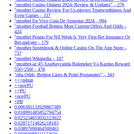
"mostbet Casino Ontario 2024: Review & Updates" – 276
"mostbet Casino Review For Us-players Trustworthiness And
Even Games – 337
"mostbet En Vivo Guía De Apuestas 2024 – 994
"mostbet Football Betting Most Current Offers And Odds –
424
"mostbet Promo For Nfl Week 6: Very First Bet Insurance Or
Bet-and-get – 179
"‎mostbet Sportsbook & Online Casino On The App Store –
737
"mostbet Wikipedia – 107
"mostbet-az 45 Azərbaycanda Bukmeker Və Kazino Reward
550+250f – 478
"nba Odds, Betting Lines & Point Propagates" – 343
+++pinup
++novPU
++PU
+novPU
+PB
0.006381133929867389
0.018991485852794754
0.025234653032123022
0.02871714926218183
0.03897690464508463
0.05060088111172656