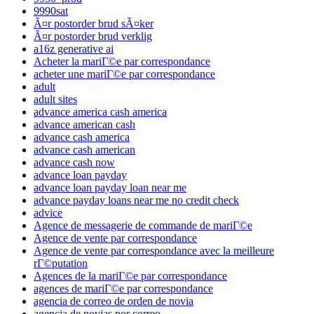
9990sat
Ã¤r postorder brud sÃ¤ker
Ã¤r postorder brud verklig
a16z generative ai
Acheter la mariГ©e par correspondance
acheter une mariГ©e par correspondance
adult
adult sites
advance america cash america
advance american cash
advance cash america
advance cash american
advance cash now
advance loan payday
advance loan payday loan near me
advance payday loans near me no credit check
advice
Agence de messagerie de commande de mariГ©e
Agence de vente par correspondance
Agence de vente par correspondance avec la meilleure
rГ©putation
Agences de la mariГ©e par correspondance
agences de mariГ©e par correspondance
agencia de correo de orden de novia
agencia de novias por correo