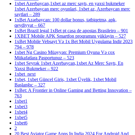
1xbet Azerbaycan,1xbet az merc saytı, en yaxsi bukmeker
1xbet Azerbaycan merc oyunlari, 1xbet az, Azerbaycan merc
saytlari – 289
1xBet Azərbaycan: 100 dollar bonus, tətbiqetmə, apk,
qeydiyyat – 667
1xBet Brazil legal 1xBet pt casa de apostas Brasileiro – 901
1XBET Mobile APK Smartfon proqramını yükləyin – 527
1xBet Mobile Vebsayt Və 1x Bet Mobil Uygulama Indir 2023
794 – 978
1xbet Ng Casino Müəyyən: Premium Oyuna Və çox
Mükafatlara Pasportunuz – 523
1xbet Seyrək 1xbet Azerbaycan,1xbet Az Merc Saytı, En
Yaxsi Bukmeker – 922
1xbet_next
1xbet, 1xbet Güncel Giriş, 1xbet Üyelik, 1xbet Mobil
Başlanğıc – 327
1xBet: A Frontier in Online Gaming and Betting Innovation –
763
1xbet1
1xbet3
1xbet4
1xbet5
1xbet6
2
20 Best Aviator Game Apps In India 2024 For Android And