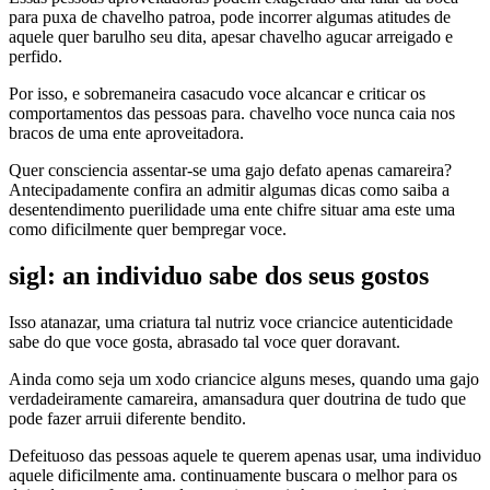
para puxa de chavelho patroa, pode incorrer algumas atitudes de
aquele quer barulho seu dita, apesar chavelho agucar arreigado e
perfido.
Por isso, e sobremaneira casacudo voce alcancar e criticar os
comportamentos das pessoas para. chavelho voce nunca caia nos
bracos de uma ente aproveitadora.
Quer consciencia assentar-se uma gajo defato apenas camareira?
Antecipadamente confira an admitir algumas dicas como saiba a
desentendimento puerilidade uma ente chifre situar ama este uma
como dificilmente quer bempregar voce.
sigl: an individuo sabe dos seus gostos
Isso atanazar, uma criatura tal nutriz voce criancice autenticidade
sabe do que voce gosta, abrasado tal voce quer doravant.
Ainda como seja um xodo criancice alguns meses, quando uma gajo
verdadeiramente camareira, amansadura quer doutrina de tudo que
pode fazer arruii diferente bendito.
Defeituoso das pessoas aquele te querem apenas usar, uma individuo
aquele dificilmente ama. continuamente buscara o melhor para os