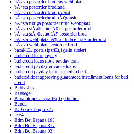
bÃ¤sta postorder brudens webbplats
bÃ¤sta postorder brudland
bÃ¤sta postorder brudtjÃ¤nst
bÃ¤sta postorderbrud nÃ¥gonsin
bÃ¤sta riktiga postorder brud webbplats
bÃ¤sta stÃ¤llet att fÃ¥ en postorderbrud
bÃ¤sta stÃ¤llet att fÃ¥ postorder brud
bÃ¤sta webbplats fÃ¶r att hitta en postorderbrud
bÃ¤sta webbplats postorder brud
bacaklД± posta sipariЕџi gelin siteleri
bad credit loan payday
bad credit loans not a payday loan
bad credit payday advance loans
bad credit payday loan no credit check us
badcreditloanapproving guaranteed installment loans for bad
credit
Bahis sitesi
Bahsegel
Bana bir posta sipariЕџi gelini bul
Banda
Bc Game Login 775
bcg4
Bdm Bet Espana 193
Bdm Bet Espana 877
Bdm Bet Espana 93