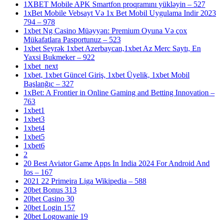
1XBET Mobile APK Smartfon proqramını yükləyin – 527
1xBet Mobile Vebsayt Və 1x Bet Mobil Uygulama Indir 2023
794 – 978
1xbet Ng Casino Müəyyən: Premium Oyuna Və çox
Mükafatlara Pasportunuz – 523
1xbet Seyrək 1xbet Azerbaycan,1xbet Az Merc Saytı, En
Yaxsi Bukmeker – 922
1xbet_next
1xbet, 1xbet Güncel Giriş, 1xbet Üyelik, 1xbet Mobil
Başlanğıc – 327
1xBet: A Frontier in Online Gaming and Betting Innovation –
763
1xbet1
1xbet3
1xbet4
1xbet5
1xbet6
2
20 Best Aviator Game Apps In India 2024 For Android And
Ios – 167
2021 22 Primeira Liga Wikipedia – 588
20bet Bonus 313
20bet Casino 30
20bet Login 157
20bet Logowanie 19