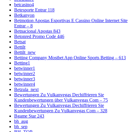
betcasino4
Betesporte Entrar 118
Betkanyon
Betmotion Apostas Esportivas E Cassino Online Internet Site
Entrar – 8
Betnacional Apostas 843
Betonred Promo Code 446
Betsat
Bettilt
Bettilt_new
Betting Company Mostbet App Online Sports Betting – 613
Betting1
betwinner1
betwinner2
betwinner3
betwinner4
Betzula_next
Bewertungen Zu Vulkanvegas Dechiffrieren Sie
Kundenbewertungen über Vulkanvegas Com – 75
Bewertungen Zu Vulkanvegas Dechiffrieren Sie
Kundenbewertungen Zu Vulkanvegas Com – 328
Bgame Star 243
bh_aug
bh_sep
BH_TOP