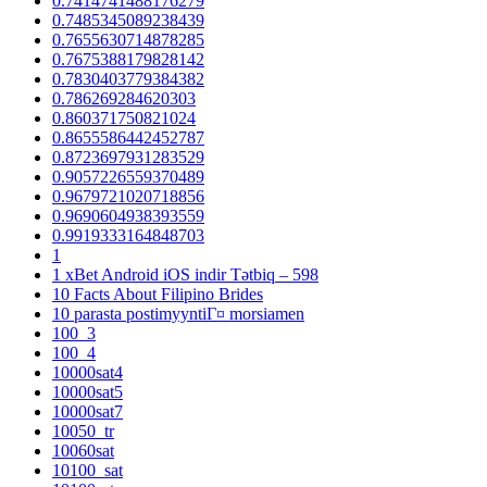
0.7414741488176279
0.7485345089238439
0.7655630714878285
0.7675388179828142
0.7830403779384382
0.786269284620303
0.860371750821024
0.8655586442452787
0.8723697931283529
0.9057226559370489
0.9679721020718856
0.9690604938393559
0.9919333164848703
1
1 xBet Android iOS indir Tətbiq – 598
10 Facts About Filipino Brides
10 parasta postimyyntiГ¤ morsiamen
100_3
100_4
10000sat4
10000sat5
10000sat7
10050_tr
10060sat
10100_sat