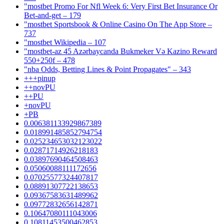
"mostbet Promo For Nfl Week 6: Very First Bet Insurance Or
Bet-and-get – 179
"‎mostbet Sportsbook & Online Casino On The App Store –
737
"mostbet Wikipedia – 107
"mostbet-az 45 Azərbaycanda Bukmeker Və Kazino Reward
550+250f – 478
"nba Odds, Betting Lines & Point Propagates" – 343
+++pinup
++novPU
++PU
+novPU
+PB
0.006381133929867389
0.018991485852794754
0.025234653032123022
0.02871714926218183
0.03897690464508463
0.05060088111172656
0.07025577324407817
0.08891307722138653
0.09367583631489962
0.09772832656142871
0.10647080111043006
0.10811453500462853