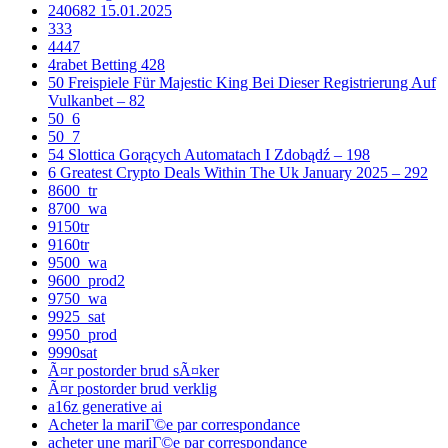
240682 15.01.2025
333
4447
4rabet Betting 428
50 Freispiele Für Majestic King Bei Dieser Registrierung Auf
Vulkanbet – 82
50_6
50_7
54 Slottica Gorących Automatach I Zdobądź – 198
6 Greatest Crypto Deals Within The Uk January 2025 – 292
8600_tr
8700_wa
9150tr
9160tr
9500_wa
9600_prod2
9750_wa
9925_sat
9950_prod
9990sat
Ã¤r postorder brud sÃ¤ker
Ã¤r postorder brud verklig
a16z generative ai
Acheter la mariГ©e par correspondance
acheter une mariГ©e par correspondance