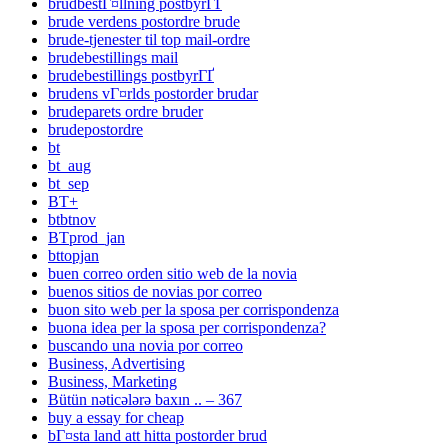
brudbestГ¤llning postbyrГҐ
brude verdens postordre brude
brude-tjenester til top mail-ordre
brudebestillings mail
brudebestillings postbyrГҐ
brudens vГ¤rlds postorder brudar
brudeparets ordre bruder
brudepostordre
bt
bt_aug
bt_sep
BT+
btbtnov
BTprod_jan
bttopjan
buen correo orden sitio web de la novia
buenos sitios de novias por correo
buon sito web per la sposa per corrispondenza
buona idea per la sposa per corrispondenza?
buscando una novia por correo
Business, Advertising
Business, Marketing
Bütün nəticələrə baxın .. – 367
buy a essay for cheap
bГ¤sta land att hitta postorder brud