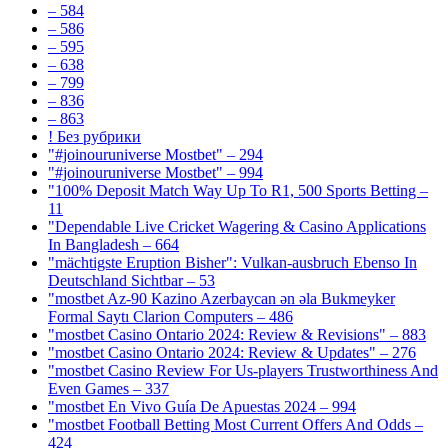
– 584
– 586
– 595
– 638
– 799
– 836
– 863
! Без рубрики
"#joinouruniverse Mostbet" – 294
"#joinouruniverse Mostbet" – 994
"100% Deposit Match Way Up To R1, 500 Sports Betting –
11
"Dependable Live Cricket Wagering & Casino Applications
In Bangladesh – 664
"mächtigste Eruption Bisher": Vulkan-ausbruch Ebenso In
Deutschland Sichtbar – 53
"mostbet Az-90 Kazino Azerbaycan ən əla Bukmeyker
Formal Saytı Clarion Computers – 486
"mostbet Casino Ontario 2024: Review & Revisions" – 883
"mostbet Casino Ontario 2024: Review & Updates" – 276
"mostbet Casino Review For Us-players Trustworthiness And
Even Games – 337
"mostbet En Vivo Guía De Apuestas 2024 – 994
"mostbet Football Betting Most Current Offers And Odds –
424