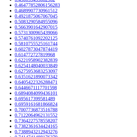
0.46477852806156283
0.4689907730961512
0.4921875067067045
0.5083290584955096
0.5663901642907015
0.5731300965439066
0.5740761092202125
0.5810755525161744
0.6027873047874419
0.614772727819968
0.6221958902382839
0.6254148040033849
0.6275953683253097
0.6351621890073342
0.6405422326288471
0.6446671117701598
0.6894084099436101
0.695617399581489
0.6959161681866824
0.7007736873516788
0.7122064962131552
0.7364227578558207
0.7382361634424165
0.7388943212943276