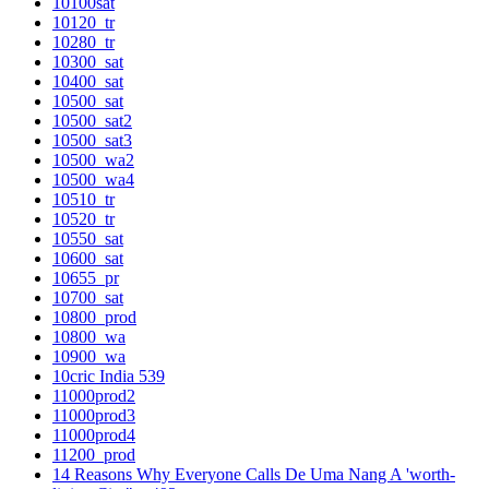
10100sat
10120_tr
10280_tr
10300_sat
10400_sat
10500_sat
10500_sat2
10500_sat3
10500_wa2
10500_wa4
10510_tr
10520_tr
10550_sat
10600_sat
10655_pr
10700_sat
10800_prod
10800_wa
10900_wa
10cric India 539
11000prod2
11000prod3
11000prod4
11200_prod
14 Reasons Why Everyone Calls De Uma Nang A 'worth-