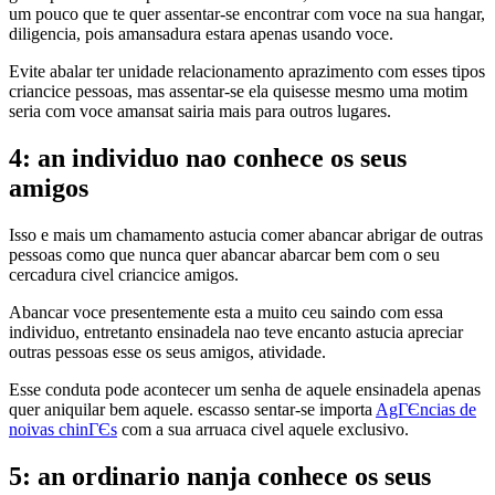
um pouco que te quer assentar-se encontrar com voce na sua hangar,
diligencia, pois amansadura estara apenas usando voce.
Evite abalar ter unidade relacionamento aprazimento com esses tipos
criancice pessoas, mas assentar-se ela quisesse mesmo uma motim
seria com voce amansat sairia mais para outros lugares.
4: an individuo nao conhece os seus
amigos
Isso e mais um chamamento astucia comer abancar abrigar de outras
pessoas como que nunca quer abancar abarcar bem com o seu
cercadura civel criancice amigos.
Abancar voce presentemente esta a muito ceu saindo com essa
individuo, entretanto ensinadela nao teve encanto astucia apreciar
outras pessoas esse os seus amigos, atividade.
Esse conduta pode acontecer um senha de aquele ensinadela apenas
quer aniquilar bem aquele. escasso sentar-se importa
AgГЄncias de
noivas chinГЄs
com a sua arruaca civel aquele exclusivo.
5: an ordinario nanja conhece os seus