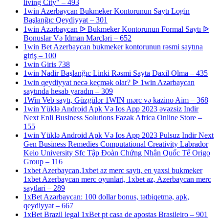
living City" – 493
1win Azerbaycan Bukmeker Kontorunun Saytı Login
Başlanğıc Qeydiyyat – 301
1win Azərbaycan ᐉ Bukmeker Kontorunun Formal Saytı ᐉ
Bonuslar Və Idman Mərcləri – 652
1win Bet Azerbaycan bukmeker kontorunun rəsmi saytına
giriş – 100
1win Giris 738
1win Nadir Başlanğıc Linki Rəsmi Sayta Daxil Olma – 435
1win qeydiyyat necə keçmək olar? ᐉ 1win Azərbaycan
saytında hesab yaradın – 309
1Win Veb saytı, Güzgülər 1WIN mərc və kazino Aim – 368
1win Yüklə Android Apk Və Ios App 2023 əvəzsiz Indir
Next Enli Business Solutions Fazak Africa Online Store –
155
1win Yüklə Android Apk Və Ios App 2023 Pulsuz Indir Next
Gen Business Remedies Computational Creativity Labrador
Keio University Sfc Tập Đoàn Chứng Nhận Quốc Tế Origo
Group – 116
1xbet Azerbaycan,1xbet az merc saytı, en yaxsi bukmeker
1xbet Azerbaycan merc oyunlari, 1xbet az, Azerbaycan merc
saytlari – 289
1xBet Azərbaycan: 100 dollar bonus, tətbiqetmə, apk,
qeydiyyat – 667
1xBet Brazil legal 1xBet pt casa de apostas Brasileiro – 901