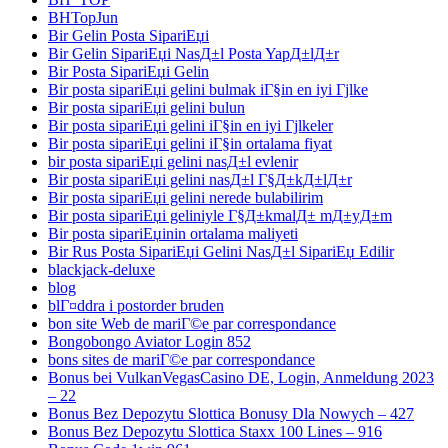
BHTopJun
Bir Gelin Posta SipariЕџi
Bir Gelin SipariЕџi NasД±l Posta YapД±lД±r
Bir Posta SipariЕџi Gelin
Bir posta sipariЕџi gelini bulmak iГ§in en iyi Гјlke
Bir posta sipariЕџi gelini bulun
Bir posta sipariЕџi gelini iГ§in en iyi Гјlkeler
Bir posta sipariЕџi gelini iГ§in ortalama fiyat
bir posta sipariЕџi gelini nasД±l evlenir
Bir posta sipariЕџi gelini nasД±l Г§Д±kД±lД±r
Bir posta sipariЕџi gelini nerede bulabilirim
Bir posta sipariЕџi geliniyle Г§Д±kmalД± mД±yД±m
Bir posta sipariЕџinin ortalama maliyeti
Bir Rus Posta SipariЕџi Gelini NasД±l SipariЕџ Edilir
blackjack-deluxe
blog
blГ¤ddra i postorder bruden
bon site Web de mariГ©e par correspondance
Bongobongo Aviator Login 852
bons sites de mariГ©e par correspondance
Bonus bei VulkanVegasCasino DE, Login, Anmeldung 2023
– 22
Bonus Bez Depozytu Slottica Bonusy Dla Nowych – 427
Bonus Bez Depozytu Slottica Staxx 100 Lines – 916