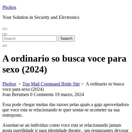
Skip
Phobos
to
Your Solution in Security and Electronics
content
Open
Close
Menu
Menu
Search
Search
for:
A ordinario so busca voce para
sexo (2024)
Phobos
>
Top Mail Command Bride Site
>
A ordinario so busca
voce para sexo (2024)
Ivan Berumen
0 Comments
19 marzo, 2024
Essa pode chegar muitas das razoes pelas quais a gajo aproveitadora
que voce esta se relacionando te quer sentar-se acometer na sua
entreposto.
Assentar-se an individuo como voce esta se relacionando jamais
gosta puerilidade ir para identidade theatre,. um restaurantes devorar