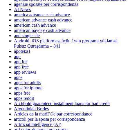
agenzie sposate per corrispondenza
AI News
america advance cash advance
american advance cash advance
american cash advance
american payday cash advance
and single site
Android, iOS platforması üçün 1win proqramı yükləmək
Pulsuz Quraşdırma – 841
apoteka1
app
app for
app free
app reviews
apps
apps for adults
apps for iphone
apps free
apps reddit
Archbold guaranteed installment loans for bad credit
Argentinian Brides
Articles de la mariГ©e par correspondance
articoli per la sposa per corrispondenza
Artificial intelligence (AI)
artГ­culos de novia por correo