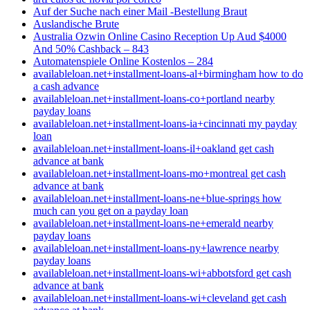
Auf der Suche nach einer Mail -Bestellung Braut
Auslandische Brute
Australia Ozwin Online Casino Reception Up Aud $4000
And 50% Cashback – 843
Automatenspiele Online Kostenlos – 284
availableloan.net+installment-loans-al+birmingham how to do
a cash advance
availableloan.net+installment-loans-co+portland nearby
payday loans
availableloan.net+installment-loans-ia+cincinnati my payday
loan
availableloan.net+installment-loans-il+oakland get cash
advance at bank
availableloan.net+installment-loans-mo+montreal get cash
advance at bank
availableloan.net+installment-loans-ne+blue-springs how
much can you get on a payday loan
availableloan.net+installment-loans-ne+emerald nearby
payday loans
availableloan.net+installment-loans-ny+lawrence nearby
payday loans
availableloan.net+installment-loans-wi+abbotsford get cash
advance at bank
availableloan.net+installment-loans-wi+cleveland get cash