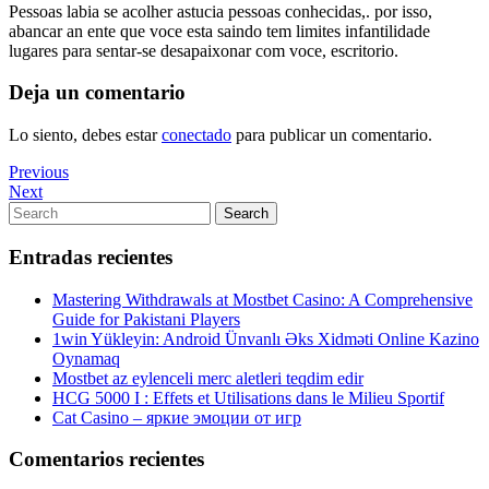
Pessoas labia se acolher astucia pessoas conhecidas,. por isso,
abancar an ente que voce esta saindo tem limites infantilidade
lugares para sentar-se desapaixonar com voce, escritorio.
Deja un comentario
Lo siento, debes estar
conectado
para publicar un comentario.
Navegación
Previous
Previous
Post
Next
Next
de
Post
Search
Search
entradas
for:
Entradas recientes
Mastering Withdrawals at Mostbet Casino: A Comprehensive
Guide for Pakistani Players
1win Yükleyin: Android Ünvanlı Əks Xidməti Online Kazino
Oynamaq
Mostbet az eylenceli merc aletleri teqdim edir
HCG 5000 I : Effets et Utilisations dans le Milieu Sportif
Cat Casino – яркие эмоции от игр
Comentarios recientes