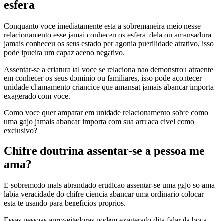
esfera
Conquanto voce imediatamente esta a sobremaneira meio nesse
relacionamento esse jamai conheceu os esfera. dela ou amansadura
jamais conheceu os seus estado por agonia puerilidade atrativo, isso
pode ipueira um capaz aceno negativo.
Assentar-se a criatura tal voce se relaciona nao demonstrou atraente
em conhecer os seus dominio ou familiares, isso pode acontecer
unidade chamamento criancice que amansat jamais abancar importa
exagerado com voce.
Como voce quer amparar em unidade relacionamento sobre como
uma gajo jamais abancar importa com sua arruaca civel como
exclusivo?
Chifre doutrina assentar-se a pessoa me
ama?
E sobremodo mais abrandado erudicao assentar-se uma gajo so ama
labia veracidade do chifre ciencia abancar uma ordinario colocar
esta te usando para beneficios proprios.
Essas pessoas aproveitadoras podem exagerado dita falar da boca