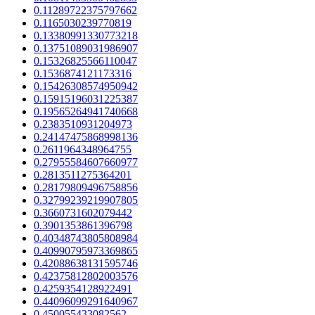
0.11289722375797662
0.1165030239770819
0.13380991330773218
0.13751089031986907
0.15326825566110047
0.1536874121173316
0.15426308574950942
0.15915196031225387
0.19565264941740668
0.2383510931204973
0.24147475868998136
0.2611964348964755
0.27955584607660977
0.2813511275364201
0.28179809496758856
0.32799239219907805
0.3660731602079442
0.3901353861396798
0.40348743805808984
0.40990795973369865
0.42088638131595746
0.42375812802003576
0.4259354128922491
0.44096099291640967
0.450055433082562