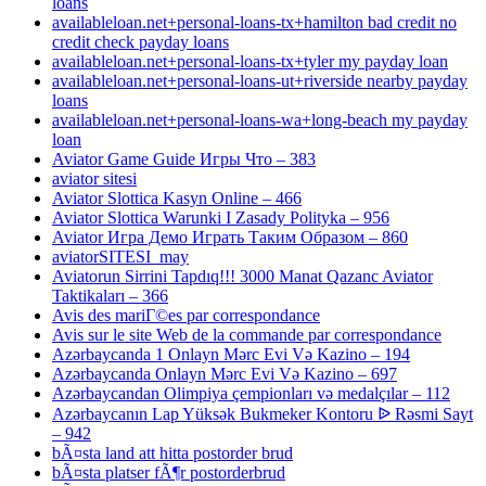
loans
availableloan.net+personal-loans-tx+hamilton bad credit no
credit check payday loans
availableloan.net+personal-loans-tx+tyler my payday loan
availableloan.net+personal-loans-ut+riverside nearby payday
loans
availableloan.net+personal-loans-wa+long-beach my payday
loan
Aviator Game Guide Игры Что – 383
aviator sitesi
Aviator Slottica Kasyn Online – 466
Aviator Slottica Warunki I Zasady Polityka – 956
Aviator Игра Демо Играть Таким Образом – 860
aviatorSITESI_may
Aviatorun Sirrini Tapdıq!!! 3000 Manat Qazanc Aviator
Taktikaları – 366
Avis des mariГ©es par correspondance
Avis sur le site Web de la commande par correspondance
Azərbaycanda 1 Onlayn Mərc Evi Və Kazino – 194
Azərbaycanda Onlayn Mərc Evi Və Kazino – 697
Azərbaycandan Olimpiya çempionları və medalçılar – 112
Azərbaycanın Lap Yüksək Bukmeker Kontoru ᐉ Rəsmi Sayt
– 942
bÃ¤sta land att hitta postorder brud
bÃ¤sta platser fÃ¶r postorderbrud