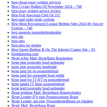
best cheap essay writing services
Best Crypto Wallets Of November 2024 – 768
best essay writing service review
Best Full Spectrum Cbd Oil 315
best mail order bride website
Best Most Recognized League Betting Sites 2024 By Soccer
Experts – 746
best rangerte postordrebrudesider
best site
best sites
best sites for singles
Best Sports Betting & On The Internet Casino Site – 81
bestdiplomsa.com
Beste echte Mail -Bestellung Brautseiten
beste ekte postordre brud nettsteder
beste ekte postordre brudeside
beste land for en postordrebrud
beste land for postordre brud reddit
beste land for ГҐ fГҐ en postordrebrud
beste landet ГҐ finne postordrebrud
beste legit postordre brud nettsteder
Beste legitime Mail -Bestellung Brautwebsites
Beste Lender fГјr eine Postanweisung Braut
Beste Lender, um eine Versandbestellbraut zu erhalten
Beste Mail -Bestellung Braut