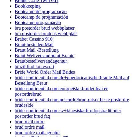
Bonus Code 1win 961
Bookkeeping
Bootcamp de programação
Bootcamp de programación
Bootcamp programação
bra postorder brud webbplatser
bra postorder brudens webbplats
Brabet Cassino 910
Braut bestellen Mail
Braut Mail -Bestellung
Braut Weltversandbraut Braute
Brautbestellversandagentur
brazil find top escort
Bride World Order Mail Brides
bridesconfidential.com de+puertoricanische-braute Mail auf
Bestellung Braut
bridesconfidential.com europeiske-bruder hva er
postordrebrud
bridesconfidential.com postordrebrud-priser beste postordre
brudeside
bridesconfidential.com sv+kinesiska-brollopstraditioner
postorder brud faq
brud mail ordre
brud ordre mail
brud ordre mail agentur