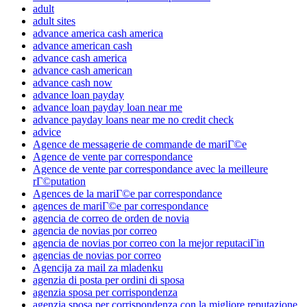
adult
adult sites
advance america cash america
advance american cash
advance cash america
advance cash american
advance cash now
advance loan payday
advance loan payday loan near me
advance payday loans near me no credit check
advice
Agence de messagerie de commande de mariГ©e
Agence de vente par correspondance
Agence de vente par correspondance avec la meilleure
rГ©putation
Agences de la mariГ©e par correspondance
agences de mariГ©e par correspondance
agencia de correo de orden de novia
agencia de novias por correo
agencia de novias por correo con la mejor reputaciГіn
agencias de novias por correo
Agencija za mail za mladenku
agenzia di posta per ordini di sposa
agenzia sposa per corrispondenza
agenzia sposa per corrispondenza con la migliore reputazione