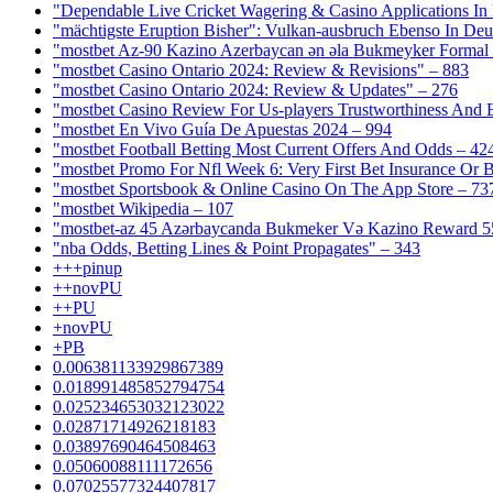
"Dependable Live Cricket Wagering & Casino Applications In
"mächtigste Eruption Bisher": Vulkan-ausbruch Ebenso In Deut
"mostbet Az-90 Kazino Azerbaycan ən əla Bukmeyker Formal 
"mostbet Casino Ontario 2024: Review & Revisions" – 883
"mostbet Casino Ontario 2024: Review & Updates" – 276
"mostbet Casino Review For Us-players Trustworthiness And
"mostbet En Vivo Guía De Apuestas 2024 – 994
"mostbet Football Betting Most Current Offers And Odds – 42
"mostbet Promo For Nfl Week 6: Very First Bet Insurance Or B
"‎mostbet Sportsbook & Online Casino On The App Store – 73
"mostbet Wikipedia – 107
"mostbet-az 45 Azərbaycanda Bukmeker Və Kazino Reward 5
"nba Odds, Betting Lines & Point Propagates" – 343
+++pinup
++novPU
++PU
+novPU
+PB
0.006381133929867389
0.018991485852794754
0.025234653032123022
0.02871714926218183
0.03897690464508463
0.05060088111172656
0.07025577324407817