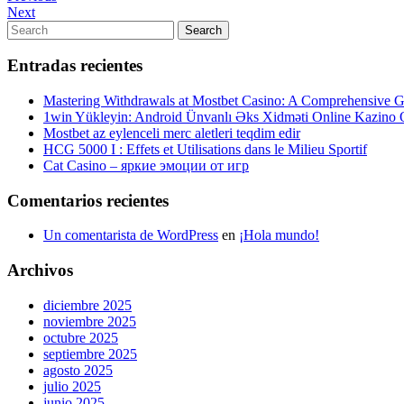
Post
Next
Next
de
Post
Search
Search
entradas
for:
Entradas recientes
Mastering Withdrawals at Mostbet Casino: A Comprehensive Gu
1win Yükleyin: Android Ünvanlı Əks Xidməti Online Kazino
Mostbet az eylenceli merc aletleri teqdim edir
HCG 5000 I : Effets et Utilisations dans le Milieu Sportif
Cat Casino – яркие эмоции от игр
Comentarios recientes
Un comentarista de WordPress
en
¡Hola mundo!
Archivos
diciembre 2025
noviembre 2025
octubre 2025
septiembre 2025
agosto 2025
julio 2025
junio 2025