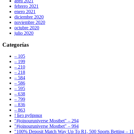
abril 2021
febrero 2021
enero 2021
diciembre 2020
noviembre 2020
octubre 2020
julio 2020
Categorías
– 105
– 199
– 210
– 218
– 584
– 586
– 595
– 638
– 799
– 836
– 863
! Без рубрики
"#joinouruniverse Mostbet" – 294
"#joinouruniverse Mostbet" – 994
"100% Deposit Match Way Up To R1, 500 Sports Betting – 11