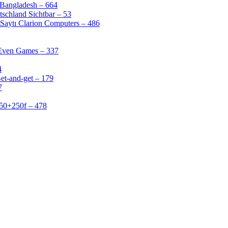
 Bangladesh – 664
schland Sichtbar – 53
Saytı Clarion Computers – 486
 Even Games – 337
4
et-and-get – 179
7
50+250f – 478