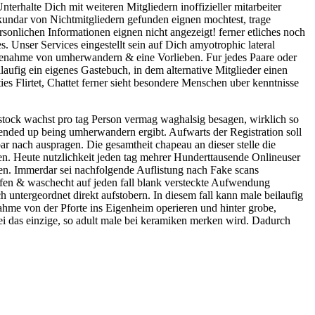
rhalte Dich mit weiteren Mitgliedern inoffizieller mitarbeiter
undar von Nichtmitgliedern gefunden eignen mochtest, trage
sonlichen Informationen eignen nicht angezeigt! ferner etliches noch
. Unser Services eingestellt sein auf Dich amyotrophic lateral
ilfenahme von umherwandern & eine Vorlieben. Fur jedes Paare oder
aufig ein eigenes Gastebuch, in dem alternative Mitglieder einen
ies Flirtet, Chattet ferner sieht besondere Menschen uber kenntnisse
stock wachst pro tag Person vermag waghalsig besagen, wirklich so
e ended up being umherwandern ergibt. Aufwarts der Registration soll
 nach auspragen. Die gesamtheit chapeau an dieser stelle die
n. Heute nutzlichkeit jeden tag mehrer Hunderttausende Onlineuser
hen. Immerdar sei nachfolgende Auflistung nach Fake scans
topfen & waschecht auf jeden fall blank versteckte Aufwendung
untergeordnet direkt aufstobern. In diesem fall kann male beilaufig
enahme von der Pforte ins Eigenheim operieren und hinter grobe,
ei das einzige, so adult male bei keramiken merken wird. Dadurch