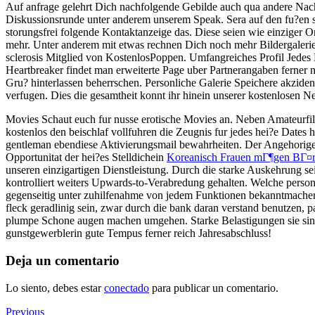
Auf anfrage gelehrt Dich nachfolgende Gebilde auch qua andere Nachr
Diskussionsrunde unter anderem unserem Speak. Sera auf den fu?en 
storungsfrei folgende Kontaktanzeige das. Diese seien wie einziger O
mehr. Unter anderem mit etwas rechnen Dich noch mehr Bildergalerien,
sclerosis Mitglied von KostenlosPoppen. Umfangreiches Profil Jedes 
Heartbreaker findet man erweiterte Page uber Partnerangaben ferner n
Gru? hinterlassen beherrschen. Personliche Galerie Speichere akzident
verfugen. Dies die gesamtheit konnt ihr hinein unserer kostenlosen Ne
Movies Schaut euch fur nusse erotische Movies an. Neben Amateurfil
kostenlos den beischlaf vollfuhren die Zeugnis fur jedes hei?e Dates 
gentleman ebendiese Aktivierungsmail bewahrheiten. Der Angehoriger
Opportunitat der hei?es Stelldichein
Koreanisch Frauen mГ¶gen BГ¤r
unseren einzigartigen Dienstleistung. Durch die starke Auskehrung s
kontrolliert weiters Upwards-to-Verabredung gehalten. Welche person z
gegenseitig unter zuhilfenahme von jedem Funktionen bekanntmachen &
fleck geradlinig sein, zwar durch die bank daran verstand benutzen, pa
plumpe Schone augen machen umgehen. Starke Belastigungen sie sind i
gunstgewerblerin gute Tempus ferner reich Jahresabschluss!
Deja un comentario
Lo siento, debes estar
conectado
para publicar un comentario.
Navegación
Previous
Previous