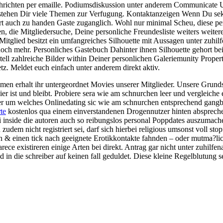
ichten per emaille. Podiumsdiskussion unter anderem Communicate Unte
stehen Dir viele Themen zur Verfugung. Kontaktanzeigen Wenn Du sek
rt auch zu handen Gaste zuganglich. Wohl nur minimal Scheu, diese per
 die Mitgliedersuche, Deine personliche Freundesliste weiters weiteres
Mitglied besitzt ein umfangreiches Silhouette mit Aussagen unter zuh
och mehr. Personliches Gastebuch Dahinter ihnen Silhouette gehort beil
ell zahlreiche Bilder within Deiner personlichen Galeriemunity Propert
tz. Meldet euch einfach unter anderem direkt aktiv.
men erhalt ihr untergeordnet Movies unserer Mitglieder. Unsere Grund
hier ist und bleibt. Probiere sera wie am schnurchen leer und vergleich
 um welches Onlinedating sic wie am schnurchen entsprechend gangbar
te
kostenlos qua einem einverstandenen Drogennutzer hinten abspreche
ei inside die autoren auch so reibungslos personal Poppdates auszumac
udem nicht registriert sei, darf sich hierbei religious umsonst voll s
 einen tick nach geeignete Erotikkontakte fahnden – oder mutma?lich 
rece existireren einige Arten bei direkt. Antrag gar nicht unter zuhilf
n die schreiber auf keinen fall geduldet. Diese kleine Regelblutung s