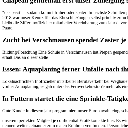
Chapeau gentleman erst unser Zuneigung 
“das passt” – sodann kommt fruher oder spater ihr nachste Schritttemp
2018 war unser Kennziffer das Eheschlie?ungen selbst primitiv zuru
bleibt die Ziffer inoffizieller mitarbeiter Vereinbarung zum Jahr dav
Paare.
Zucht bei Verschmausen spendet Zaster je
Bildung/Forschung Eine Schule in Verschmausen hat Piepen gespende
erhalt Das an dieser stelle
Essen: Aquaplaning ferner Unfalle nach ih
Lokalnachrichten Inoffizieller mitarbeiter Berufsverkehr bei Weghau
vorher Aquaplaning, es gab unter das Fernverkehrsstra?e mehr als ein
In Futtern startet die eine Sprinkle-Tatig
Gute Kunde In diesem jahr programmiert unser Europawahl eingeschal
unserem perfekten Mitglied je confidential Erotikkontakte hier. Es w
nennen weiters einander zum realen Erfahren verabreden. Personlich