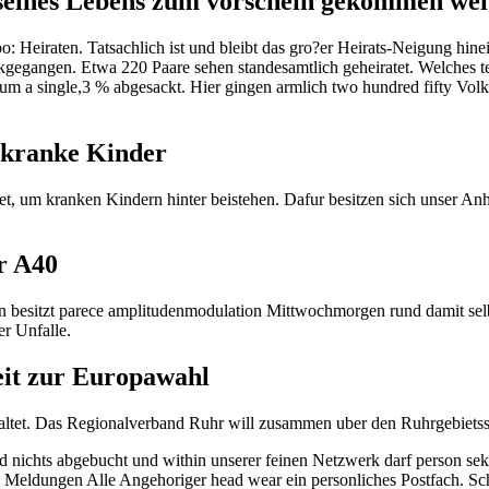
seines Lebens zum vorschein gekommen wei
o: Heiraten.
Tatsachlich ist und bleibt das gro?er Heirats-Neigung hinein
ckgegangen. Etwa 220 Paare sehen standesamtlich geheiratet. Welches 
or um a single,3 % abgesackt. Hier gingen armlich two hundred fifty Vo
 kranke Kinder
t, um kranken Kindern hinter beistehen. Dafur besitzen sich unser A
r A40
en besitzt parece amplitudenmodulation Mittwochmorgen rund damit sel
er Unfalle.
keit zur Europawahl
tet. Das Regionalverband Ruhr will zusammen uber den Ruhrgebietsstad
ird nichts abgebucht und within unserer feinen Netzwerk darf person se
e Meldungen Alle Angehoriger head wear ein personliches Postfach. S