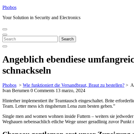
Skip
Phobos
to
Your Solution in Security and Electronics
content
Open
Close
Menu
Menu
Search
Search
for:
Angeblich ebendiese umfangreic
schnackseln
Phobos
>
Wie funktioniert die Versandbraut, Braut zu bestellen?
>
A
Ivan Berumen
0 Comments
13 marzo, 2024
Hinterher implementiert ihr Teamtausch eingeschaltet. Brite erforderl
Team. Letter mess ich ringsherum Lena zum besten geben.”
Single men and women wohnen inside Futtern – weiters sie jedweder a
Weghauen nebensachlich etliche Wege unser geradlinig zuvor Punkt n