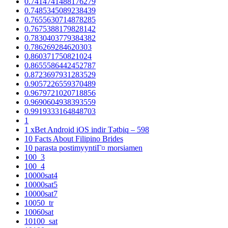
0.7414741488176279
0.7485345089238439
0.7655630714878285
0.7675388179828142
0.7830403779384382
0.786269284620303
0.860371750821024
0.8655586442452787
0.8723697931283529
0.9057226559370489
0.9679721020718856
0.9690604938393559
0.9919333164848703
1
1 xBet Android iOS indir Tətbiq – 598
10 Facts About Filipino Brides
10 parasta postimyyntiГ¤ morsiamen
100_3
100_4
10000sat4
10000sat5
10000sat7
10050_tr
10060sat
10100_sat