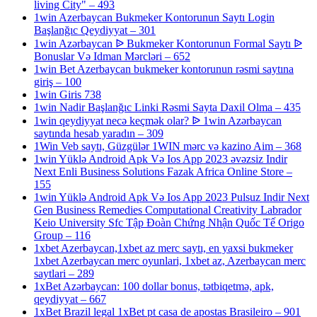
living City" – 493
1win Azerbaycan Bukmeker Kontorunun Saytı Login
Başlanğıc Qeydiyyat – 301
1win Azərbaycan ᐉ Bukmeker Kontorunun Formal Saytı ᐉ
Bonuslar Və Idman Mərcləri – 652
1win Bet Azerbaycan bukmeker kontorunun rəsmi saytına
giriş – 100
1win Giris 738
1win Nadir Başlanğıc Linki Rəsmi Sayta Daxil Olma – 435
1win qeydiyyat necə keçmək olar? ᐉ 1win Azərbaycan
saytında hesab yaradın – 309
1Win Veb saytı, Güzgülər 1WIN mərc və kazino Aim – 368
1win Yüklə Android Apk Və Ios App 2023 əvəzsiz Indir
Next Enli Business Solutions Fazak Africa Online Store –
155
1win Yüklə Android Apk Və Ios App 2023 Pulsuz Indir Next
Gen Business Remedies Computational Creativity Labrador
Keio University Sfc Tập Đoàn Chứng Nhận Quốc Tế Origo
Group – 116
1xbet Azerbaycan,1xbet az merc saytı, en yaxsi bukmeker
1xbet Azerbaycan merc oyunlari, 1xbet az, Azerbaycan merc
saytlari – 289
1xBet Azərbaycan: 100 dollar bonus, tətbiqetmə, apk,
qeydiyyat – 667
1xBet Brazil legal 1xBet pt casa de apostas Brasileiro – 901