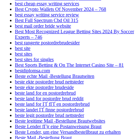
best cheap essay writing services
Best Crypto Wallets Of November 2024 – 768
best essay writing service review
Best Full Spectrum Cbd Oil 315
best mail order bride website
Best Most Recognized League Betting Sites 2024 By Soccer
Experts – 746
best rangerte postordrebrudesider
best site
best sites
best sites for singles
Best Sports Betting & On The Internet Casino Site – 81
bestdiplomsa.com
Beste echte Mail -Bestellung Brautseiten
beste ekte postordre brud nettsteder
beste ekte postordre brudeside
beste land for en postordrebrud
beste land for postordre brud reddit
beste land for ГҐ fГҐ en postordrebrud
beste landet ГҐ finne postordrebrud
beste legit postordre brud nettsteder
Beste legitime Mail -Bestellung Brautwebsites
Beste Lender fГјr eine Postanweisung Braut
Beste Lender, um eine Versandbestellbraut zu erhalten
Beste Mail -Bestellung Braut