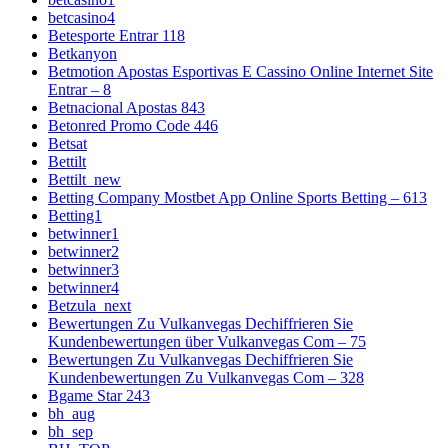
betcasino4
Betesporte Entrar 118
Betkanyon
Betmotion Apostas Esportivas E Cassino Online Internet Site
Entrar – 8
Betnacional Apostas 843
Betonred Promo Code 446
Betsat
Bettilt
Bettilt_new
Betting Company Mostbet App Online Sports Betting – 613
Betting1
betwinner1
betwinner2
betwinner3
betwinner4
Betzula_next
Bewertungen Zu Vulkanvegas Dechiffrieren Sie
Kundenbewertungen über Vulkanvegas Com – 75
Bewertungen Zu Vulkanvegas Dechiffrieren Sie
Kundenbewertungen Zu Vulkanvegas Com – 328
Bgame Star 243
bh_aug
bh_sep