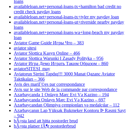
loans
availableloan.net+personal-loans-tx+hamilton bad credit no
credit check payday loans
availableloan.net+personal-loans-tx+tyler my payday loan
availableloan.net+personal-loans-ut+riverside nearby payday
loans
availableloan.net+personal-loans-wa+long-beach my payday
loan
Aviator Game Guide Игры Что – 383
aviator sitesi
Aviator Slottica Kasyn Online – 466
Aviator Slottica Warunki I Zasady Polityka – 956
Aviator Игра Демо Играть Таким Образом – 860
aviatorSITESI_may
Aviatorun Sirrini Tapdıq!!! 3000 Manat Qazanc Aviator
Taktikaları – 366
Avis des mariГ©es par correspondance
Avis sur le site Web de la commande par correspondance
Azərbaycanda 1 Onlayn Mərc Evi Və Kazino – 194
Azərbaycanda Onlayn Mərc Evi Və Kazino – 697
Azərbaycandan Olimpiya çempionları və medalçılar – 112
Azərbaycanın Lap Yüksək Bukmeker Kontoru ᐉ Rəsmi Sayt
– 942
bÃ¤sta land att hitta postorder brud
bÃ¤sta platser fÃ¶r postorderbrud