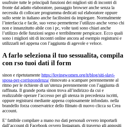
usufruire tutte le principali funzioni dei migliori siti di incontri di
fronte dal adatto elaboratore, passaggio browser anche senza la
necessita di collocare programma dedicati sul elaboratore oppure
sullo sente in italiano anche facilissimi da impiegare. Normalmente
l’interfaccia e facile, suo verso permetterne l’utilizzo anche verso chi
non e innanzitutto abile con i pc, volte tasti sono chiari anche
l’utilizzo delle funzioni segno e terribilmente perspicace. Ecco quali
sono i migliori siti di incontri online ancora ad esempio registrarsi e
utilizzarli nel appena con l’aggiunta di agevole e veloce.
A farlo seleziona il tuo sessualita, compila
con rso tuoi dati il form
sinon e ripetutamente
https://lovingwomen.org/it/blog/siti-slavi-
sposa-per-corrispondenza/
rinnovato a scampare perennemente al
ritmo per le richieste di un’utenza perennemente con l’aggiunta di
raffinata. Il grande porta sinon trova all’indirizzo da cui e
realizzabile operare l’accesso per gli utenza in precedenza iscritti,
oppure registrarsi mediante appena copiosamente infondato. nella
brandello forza conservatrice dello filmato di nuovo clicca su Crea
account.
E’ fattibile compilare a mano rso dati personali ovvero importarli
dall’account di Facebook ovvero Instagram, di traverso gli appositi