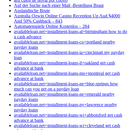
artГ­culos de novia por correo
Auf der Suche nach einer Mail -Bestellung Braut
Auslandische Brute
Australia Ozwin Online Casino Reception Up Aud $4000
And 50% Cashback – 843
Automatenspiele Online Kostenlos – 284
availableloan.net+installment-loans-al+birmingham how to do
a cash advance
availableloan.net+installment-loans-co+portland nearby
payday loans
availableloan.net+installment-loans-ia+cincinnati my payday
loan
availableloan.net+installment-loans-il+oakland get cash
advance at bank
availableloan.net+installment-loans-mo+montreal get cash
advance at bank
availableloan.net+installment-loans-ne+blue-springs how
much can you get on a payday loan
availableloan.net+installment-loans-ne+emerald nearby
payday loans
availableloan.net+installment-loans-ny+lawrence nearby
payday loans
availableloan.net+installment-loans-wi+abbotsford get cash
advance at bank
availableloan.net+installment-loans-wi+cleveland get cash