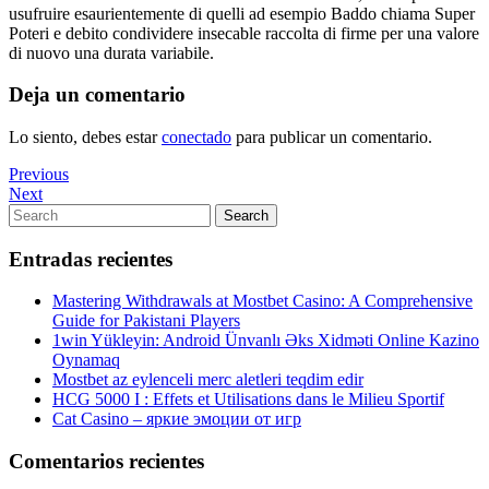
usufruire esaurientemente di quelli ad esempio Baddo chiama Super
Poteri e debito condividere insecable raccolta di firme per una valore
di nuovo una durata variabile.
Deja un comentario
Lo siento, debes estar
conectado
para publicar un comentario.
Navegación
Previous
Previous
Post
Next
Next
de
Post
Search
Search
entradas
for:
Entradas recientes
Mastering Withdrawals at Mostbet Casino: A Comprehensive
Guide for Pakistani Players
1win Yükleyin: Android Ünvanlı Əks Xidməti Online Kazino
Oynamaq
Mostbet az eylenceli merc aletleri teqdim edir
HCG 5000 I : Effets et Utilisations dans le Milieu Sportif
Cat Casino – яркие эмоции от игр
Comentarios recientes