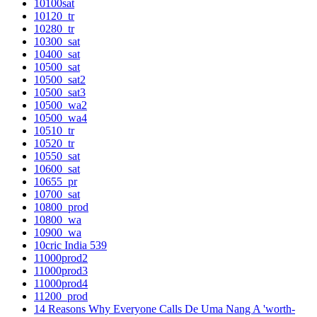
10100sat
10120_tr
10280_tr
10300_sat
10400_sat
10500_sat
10500_sat2
10500_sat3
10500_wa2
10500_wa4
10510_tr
10520_tr
10550_sat
10600_sat
10655_pr
10700_sat
10800_prod
10800_wa
10900_wa
10cric India 539
11000prod2
11000prod3
11000prod4
11200_prod
14 Reasons Why Everyone Calls De Uma Nang A 'worth-