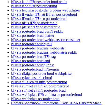
bГ¤sta land fГ¶r postorder brud reddit
bГ¤sta land fГ¶r postorderbrud
bГ¤sta legitima postorder brudens webbplatser
bГ¤sta lГ¤nder fГ¶r att fГҐ en postorderbrud
bГ¤sta lГ¤nder fГ¶r en postorderbrud
bГ¤sta plats fГ¶r postorderbrud
bГ¤sta platser fГ¶r postorderbrud
bГ¤sta postorder brud byrГҐ reddit
bГ¤sta postorder brud platser
bГ¤sta postorder brud webbplatser recensioner
bГ¤sta postorder brudbyrГҐ
bГ¤sta postorder brudens webbplats
bГ¤sta postorder brudens webbplatser reddit
bГ¤sta postorder brudfГ¶retag
bГ¤sta postorder brudland
bГ¤sta postorder brudtjГ¤nst
bГ¤sta postorderbrud nГҐgonsin
bГ¤sta riktiga postorder brud webbplatser
bГ¤sta rykte postorder brud
bГ¤sta stГ¤llen att hitta postorderbrud
bГ¤sta stГ¤llet att fГҐ en postorderbrud
bГ¤sta stГ¤llet att fГҐ postorder brud
bГ¤sta webbplats fГ¶r att hitta en postorderbrud
bГ¤sta webbplats postorder brud
Caesars Sportsbook Promotional Code 2024- Usbetczr Stand