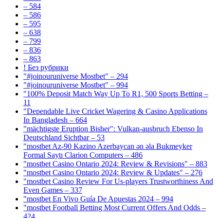
– 584
– 586
– 595
– 638
– 799
– 836
– 863
! Без рубрики
"#joinouruniverse Mostbet" – 294
"#joinouruniverse Mostbet" – 994
"100% Deposit Match Way Up To R1, 500 Sports Betting –
11
"Dependable Live Cricket Wagering & Casino Applications
In Bangladesh – 664
"mächtigste Eruption Bisher": Vulkan-ausbruch Ebenso In
Deutschland Sichtbar – 53
"mostbet Az-90 Kazino Azerbaycan ən əla Bukmeyker
Formal Saytı Clarion Computers – 486
"mostbet Casino Ontario 2024: Review & Revisions" – 883
"mostbet Casino Ontario 2024: Review & Updates" – 276
"mostbet Casino Review For Us-players Trustworthiness And
Even Games – 337
"mostbet En Vivo Guía De Apuestas 2024 – 994
"mostbet Football Betting Most Current Offers And Odds –
424