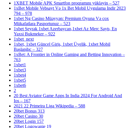
1XBET Mobile APK Smartfon proqramını yükləyin – 527
1xBet Mobile Vebsayt Və 1x Bet Mobil Uygulama Indir 2023
794 – 978
1xbet Ng Casino Müəyyən: Premium Oyuna Və çox
Mükafatlara Pasportunuz – 523
1xbet Seyrək 1xbet Azerbaycan,1xbet Az Merc Saytı, En
Yaxsi Bukmeker – 922
1xbet_next
1xbet, 1xbet Güncel Giriş, 1xbet Üyelik, 1xbet Mobil
Başlanğıc – 327
1xBet: A Frontier in Online Gaming and Betting Innovation –
763
1xbet1
1xbet3
1xbet4
1xbet5
1xbet6
2
20 Best Aviator Game Apps In India 2024 For Android And
Ios – 167
2021 22 Primeira Liga Wikipedia – 588
20bet Bonus 313
20bet Casino 30
20bet Login 157
20bet Logowanie 19