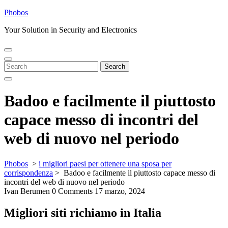
Skip
Phobos
to
Your Solution in Security and Electronics
content
Open
Close
Menu
Menu
Search
Search
for:
Badoo e facilmente il piuttosto
capace messo di incontri del
web di nuovo nel periodo
Phobos
>
i migliori paesi per ottenere una sposa per
corrispondenza
>
Badoo e facilmente il piuttosto capace messo di
incontri del web di nuovo nel periodo
Ivan Berumen
0 Comments
17 marzo, 2024
Migliori siti richiamo in Italia