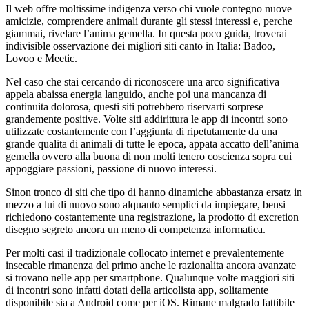
Il web offre moltissime indigenza verso chi vuole contegno nuove
amicizie, comprendere animali durante gli stessi interessi e, perche
giammai, rivelare l’anima gemella. In questa poco guida, troverai
indivisible osservazione dei migliori siti canto in Italia: Badoo,
Lovoo e Meetic.
Nel caso che stai cercando di riconoscere una arco significativa
appela abaissa energia languido, anche poi una mancanza di
continuita dolorosa, questi siti potrebbero riservarti sorprese
grandemente positive. Volte siti addirittura le app di incontri sono
utilizzate costantemente con l’aggiunta di ripetutamente da una
grande qualita di animali di tutte le epoca, appata accatto dell’anima
gemella ovvero alla buona di non molti tenero coscienza sopra cui
appoggiare passioni, passione di nuovo interessi.
Sinon tronco di siti che tipo di hanno dinamiche abbastanza ersatz in
mezzo a lui di nuovo sono alquanto semplici da impiegare, bensi
richiedono costantemente una registrazione, la prodotto di excretion
disegno segreto ancora un meno di competenza informatica.
Per molti casi il tradizionale collocato internet e prevalentemente
insecable rimanenza del primo anche le razionalita ancora avanzate
si trovano nelle app per smartphone. Qualunque volte maggiori siti
di incontri sono infatti dotati della articolista app, solitamente
disponibile sia a Android come per iOS.
Rimane malgrado fattibile