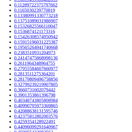
0.11289722375797662
0.1165030239770819
0.13380991330773218
0.13751089031986907
0.15326825566110047
0.1536874121173316
0.15426308574950942
0.15915196031225387
0.19565264941740668
0.2383510931204973
0.24147475868998136
0.2611964348964755
0.27955584607660977
0.2813511275364201
0.28179809496758856
0.32799239219907805
0.3660731602079442
0.3901353861396798
0.40348743805808984
0.40990795973369865
0.42088638131595746
0.42375812802003576
0.4259354128922491
0.44096099291640967