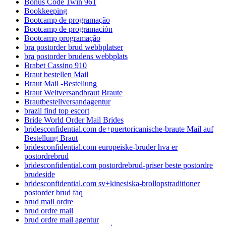
Bonus Code 1win 961
Bookkeeping
Bootcamp de programação
Bootcamp de programación
Bootcamp programação
bra postorder brud webbplatser
bra postorder brudens webbplats
Brabet Cassino 910
Braut bestellen Mail
Braut Mail -Bestellung
Braut Weltversandbraut Braute
Brautbestellversandagentur
brazil find top escort
Bride World Order Mail Brides
bridesconfidential.com de+puertoricanische-braute Mail auf
Bestellung Braut
bridesconfidential.com europeiske-bruder hva er
postordrebrud
bridesconfidential.com postordrebrud-priser beste postordre
brudeside
bridesconfidential.com sv+kinesiska-brollopstraditioner
postorder brud faq
brud mail ordre
brud ordre mail
brud ordre mail agentur