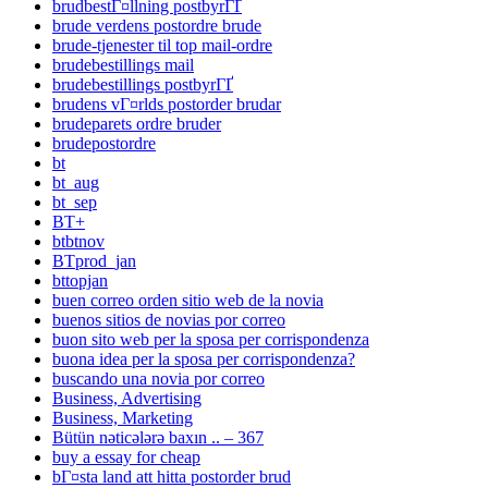
brudbestГ¤llning postbyrГҐ
brude verdens postordre brude
brude-tjenester til top mail-ordre
brudebestillings mail
brudebestillings postbyrГҐ
brudens vГ¤rlds postorder brudar
brudeparets ordre bruder
brudepostordre
bt
bt_aug
bt_sep
BT+
btbtnov
BTprod_jan
bttopjan
buen correo orden sitio web de la novia
buenos sitios de novias por correo
buon sito web per la sposa per corrispondenza
buona idea per la sposa per corrispondenza?
buscando una novia por correo
Business, Advertising
Business, Marketing
Bütün nəticələrə baxın .. – 367
buy a essay for cheap
bГ¤sta land att hitta postorder brud