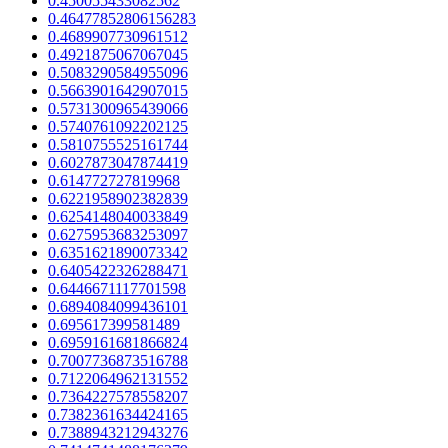
0.450055433082562
0.46477852806156283
0.4689907730961512
0.4921875067067045
0.5083290584955096
0.5663901642907015
0.5731300965439066
0.5740761092202125
0.5810755525161744
0.6027873047874419
0.614772727819968
0.6221958902382839
0.6254148040033849
0.6275953683253097
0.6351621890073342
0.6405422326288471
0.6446671117701598
0.6894084099436101
0.695617399581489
0.6959161681866824
0.7007736873516788
0.7122064962131552
0.7364227578558207
0.7382361634424165
0.7388943212943276