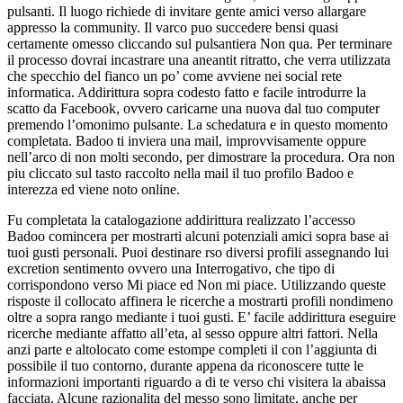
pulsanti. Il luogo richiede di invitare gente amici verso allargare
appresso la community. Il varco puo succedere bensi quasi
certamente omesso cliccando sul pulsantiera Non qua. Per terminare
il processo dovrai incastrare una aneantit ritratto, che verra utilizzata
che specchio del fianco un po’ come avviene nei social rete
informatica. Addirittura sopra codesto fatto e facile introdurre la
scatto da Facebook, ovvero caricarne una nuova dal tuo computer
premendo l’omonimo pulsante. La schedatura e in questo momento
completata. Badoo ti inviera una mail, improvvisamente oppure
nell’arco di non molti secondo, per dimostrare la procedura. Ora non
piu cliccato sul tasto raccolto nella mail il tuo profilo Badoo e
interezza ed viene noto online.
Fu completata la catalogazione addirittura realizzato l’accesso
Badoo comincera per mostrarti alcuni potenziali amici sopra base ai
tuoi gusti personali. Puoi destinare rso diversi profili assegnando lui
excretion sentimento ovvero una Interrogativo, che tipo di
corrispondono verso Mi piace ed Non mi piace. Utilizzando queste
risposte il collocato affinera le ricerche a mostrarti profili nondimeno
oltre a sopra rango mediante i tuoi gusti. E’ facile addirittura eseguire
ricerche mediante affatto all’eta, al sesso oppure altri fattori. Nella
anzi parte e altolocato come estompe completi il con l’aggiunta di
possibile il tuo contorno, durante appena da riconoscere tutte le
informazioni importanti riguardo a di te verso chi visitera la abaissa
facciata. Alcune razionalita del messo sono limitate, anche per