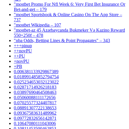
"mostbet Promo For Nfl Week 6: Very First Bet Insurance Or
Bet-and-get – 179
"‎mostbet Sportsbook & Online Casino On The App Store –
737
"mostbet Wikipedia – 107
"mostbet-az 45 Azərbaycanda Bukmeker Və Kazino Reward
550+250f – 478
"nba Odds, Betting Lines & Point Propagates" – 343
+++pinup
++novPU
++PU
+novPU
+PB
0.006381133929867389
0.018991485852794754
0.025234653032123022
0.02871714926218183
0.03897690464508463
0.05060088111172656
0.07025577324407817
0.08891307722138653
0.09367583631489962
0.09772832656142871
0.10647080111043006
0.10811453500462853