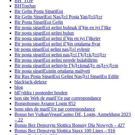
BH_TOP
BHTopJun
Bir Gelin Posta SipariЕџi
Bir Gelin SipariЕџi NasД±l Posta YapД±lД±r
Bir Posta SipariЕџi Gelin
Bir posta sipariЕџi gelini bulmak iГ§in en iyi Гјlke
Bir posta sipariЕџi gelini bulun
Bir posta sipariЕџi gelini iГ§in en iyi Гјlkeler
Bir posta sipariЕџi gelini iГ§in ortalama fiyat
bir posta sipariЕџi gelini nasД±l evlenir
Bir posta sipariЕџi gelini nasД±l Г§Д±kД±lД±r
Bir posta sipariЕџi gelini nerede bulabilirim
Bir posta sipariЕџi geliniyle Г§Д±kmalД± mД±yД±m
Bir posta sipariЕџinin ortalama maliyeti
Bir Rus Posta SipariЕџi Gelini NasД±l SipariЕџ Edilir
blackjack-deluxe
blog
blГ¤ddra i postorder bruden
bon site Web de mariГ©e par correspondance
Bongobongo Aviator Login 852
bons sites de mariГ©e par correspondance
Bonus bei VulkanVegasCasino DE, Login, Anmeldung 2023
– 22
Bonus Bez Depozytu Slottica Bonusy Dla Nowych – 427
Bonus Bez Depozytu Slottica Staxx 100 Lines – 916