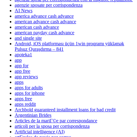
agenzie sposate per corrispondenza
AI News
america advance cash advance
american advance cash advance
american cash advance
american payday cash advance
and single site
Android, iOS platforması üçün 1win proqramı yükləmək
Pulsuz Quraşdırma – 841
apoteka1
app
app for
app free
app reviews
apps
apps for adults
apps for iphone
apps free
apps reddit
Archbold guaranteed installment loans for bad credit
Argentinian Brides
Articles de la mariГ©e par correspondance
articoli per la sposa per corrispondenza
Artificial intelligence (AI)