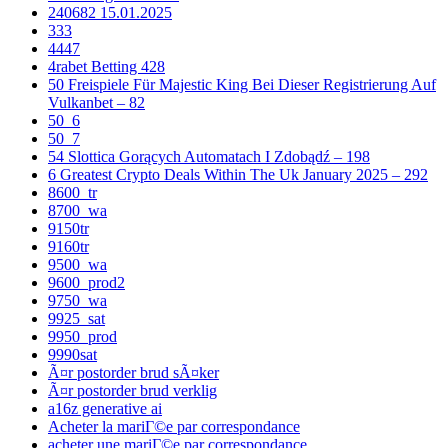
240682 15.01.2025
333
4447
4rabet Betting 428
50 Freispiele Für Majestic King Bei Dieser Registrierung Auf
Vulkanbet – 82
50_6
50_7
54 Slottica Gorących Automatach I Zdobądź – 198
6 Greatest Crypto Deals Within The Uk January 2025 – 292
8600_tr
8700_wa
9150tr
9160tr
9500_wa
9600_prod2
9750_wa
9925_sat
9950_prod
9990sat
Ã¤r postorder brud sÃ¤ker
Ã¤r postorder brud verklig
a16z generative ai
Acheter la mariГ©e par correspondance
acheter une mariГ©e par correspondance