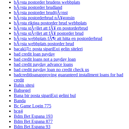
bÃ¤sta postorder brudens webbplats
bÃ¤sta postorder brudland
bÃ¤sta postorder brudtjÃ¤nst
bÃ¤sta postorderbrud nÃ¥gonsin
bÃ¤sta riktiga postorder brud webbplats
bÃ¤sta stÃ¤llet att fÃ¥ en postorderbrud
bÃ¤sta stÃ¤llet att fÃ¥ postorder brud
bÃ¤sta webbplats fÃ¶r att hitta en postorderbrud
bÃ¤sta webbplats postorder brud
bacaklД± posta sipariЕџi gelin siteleri
bad credit loan payday
bad credit loans not a payday loan
bad credit payday advance loans
bad credit payday loan no credit check us
badcreditloanapproving guaranteed installment loans for bad
credit
Bahis sitesi
Bahsegel
Bana bir posta sipariЕџi gelini bul
Banda
Bc Game Login 775
bcg4
Bdm Bet Espana 193
Bdm Bet Espana 877
Bdm Bet Espana 93