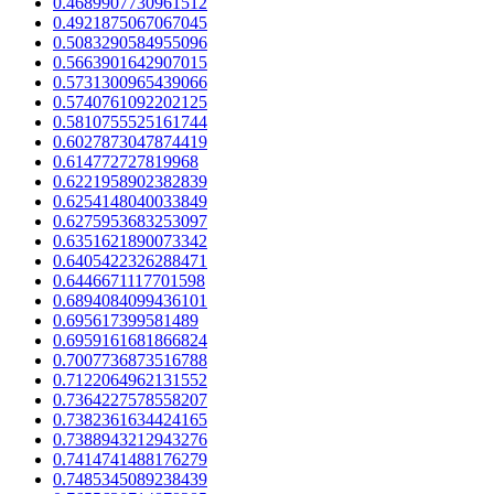
0.4689907730961512
0.4921875067067045
0.5083290584955096
0.5663901642907015
0.5731300965439066
0.5740761092202125
0.5810755525161744
0.6027873047874419
0.614772727819968
0.6221958902382839
0.6254148040033849
0.6275953683253097
0.6351621890073342
0.6405422326288471
0.6446671117701598
0.6894084099436101
0.695617399581489
0.6959161681866824
0.7007736873516788
0.7122064962131552
0.7364227578558207
0.7382361634424165
0.7388943212943276
0.7414741488176279
0.7485345089238439