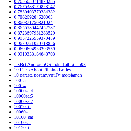
0.7655630714878285
0.7675388179828142
0.7830403779384382
0.786269284620303
0.860371750821024
0.8655586442452787
0.8723697931283529
0.9057226559370489
0.9679721020718856
0.9690604938393559
0.9919333164848703
1
1 xBet Android iOS indir Tətbiq – 598
10 Facts About Filipino Brides
10 parasta postimyyntiГ¤ morsiamen
100_3
100_4
10000sat4
10000sat5
10000sat7
10050_tr
10060sat
10100_sat
10100sat
10120_tr