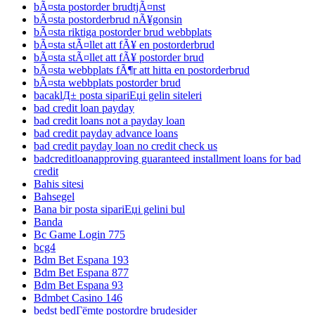
bÃ¤sta postorder brudtjÃ¤nst
bÃ¤sta postorderbrud nÃ¥gonsin
bÃ¤sta riktiga postorder brud webbplats
bÃ¤sta stÃ¤llet att fÃ¥ en postorderbrud
bÃ¤sta stÃ¤llet att fÃ¥ postorder brud
bÃ¤sta webbplats fÃ¶r att hitta en postorderbrud
bÃ¤sta webbplats postorder brud
bacaklД± posta sipariЕџi gelin siteleri
bad credit loan payday
bad credit loans not a payday loan
bad credit payday advance loans
bad credit payday loan no credit check us
badcreditloanapproving guaranteed installment loans for bad
credit
Bahis sitesi
Bahsegel
Bana bir posta sipariЕџi gelini bul
Banda
Bc Game Login 775
bcg4
Bdm Bet Espana 193
Bdm Bet Espana 877
Bdm Bet Espana 93
Bdmbet Casino 146
bedst bedГёmte postordre brudesider