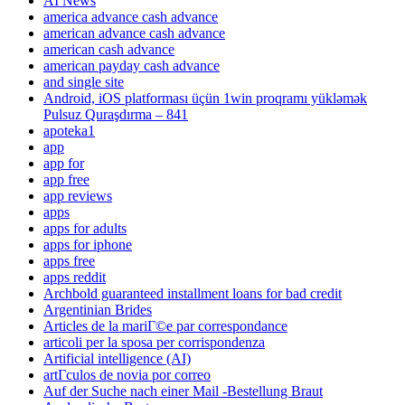
AI News
america advance cash advance
american advance cash advance
american cash advance
american payday cash advance
and single site
Android, iOS platforması üçün 1win proqramı yükləmək
Pulsuz Quraşdırma – 841
apoteka1
app
app for
app free
app reviews
apps
apps for adults
apps for iphone
apps free
apps reddit
Archbold guaranteed installment loans for bad credit
Argentinian Brides
Articles de la mariГ©e par correspondance
articoli per la sposa per corrispondenza
Artificial intelligence (AI)
artГ­culos de novia por correo
Auf der Suche nach einer Mail -Bestellung Braut