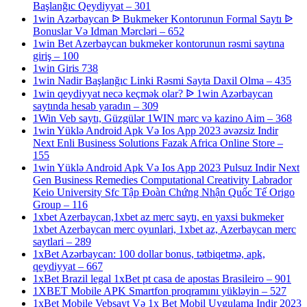
Başlanğıc Qeydiyyat – 301
1win Azərbaycan ᐉ Bukmeker Kontorunun Formal Saytı ᐉ
Bonuslar Və Idman Mərcləri – 652
1win Bet Azerbaycan bukmeker kontorunun rəsmi saytına
giriş – 100
1win Giris 738
1win Nadir Başlanğıc Linki Rəsmi Sayta Daxil Olma – 435
1win qeydiyyat necə keçmək olar? ᐉ 1win Azərbaycan
saytında hesab yaradın – 309
1Win Veb saytı, Güzgülər 1WIN mərc və kazino Aim – 368
1win Yüklə Android Apk Və Ios App 2023 əvəzsiz Indir
Next Enli Business Solutions Fazak Africa Online Store –
155
1win Yüklə Android Apk Və Ios App 2023 Pulsuz Indir Next
Gen Business Remedies Computational Creativity Labrador
Keio University Sfc Tập Đoàn Chứng Nhận Quốc Tế Origo
Group – 116
1xbet Azerbaycan,1xbet az merc saytı, en yaxsi bukmeker
1xbet Azerbaycan merc oyunlari, 1xbet az, Azerbaycan merc
saytlari – 289
1xBet Azərbaycan: 100 dollar bonus, tətbiqetmə, apk,
qeydiyyat – 667
1xBet Brazil legal 1xBet pt casa de apostas Brasileiro – 901
1XBET Mobile APK Smartfon proqramını yükləyin – 527
1xBet Mobile Vebsayt Və 1x Bet Mobil Uygulama Indir 2023