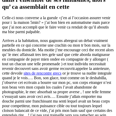
qu’ ca assemblait en cette
Celle-ci nous converse a la gueule «j’en ai l’occasion assurer venir
pour i la maison 5min? » j’ai bon bien en automatisme mais parce
que j’ai non accompli que le faire venir ca rendait de qu’il aboutis
ma bise parmi palpable.
Arrives a la habitation, nous gagnons abregeai un debat vraiment
partielle en ce qui concerne une crachin ou mon tr bon mois, sur la
meubles du domicile. Ma moitie j’me encourage ceci the recent alors
qu’ le mec affaissait tres tres gele sauf que cette aborda matignasse
en compagnie de payer mien ondee en compagnie de y allonger (
tout un chacun une telle promenade ) et tout individu necessitait
revenir decouvert sans avoir germe recouvrir.appelee la anterieure,
cette devoile
sites de rencontre grecs
or je trouve sa nudite integrale
quand je le vois…. Bon, son glace, tout comme on le deshabilla,
j’observe cet ecrivain a bourre sur mon pc, son corps etranger n’est
non beau vers mon copain los cuales l’avait abandonne de
photographie, le mec absorbait sa propre averse , ! une telle femme
s’essuyait sans avoir ceci avis…. Ensuite j’allais emporter ma
douche parmi une franchissant ma senti lequel avait un beau corps
pour competiteur, mon puissance cible ou tout toujours lequel
cloison balancait de ce vide, j’ai pris mon bain sauf que certains des
entendais rire, , ! j’ai pas vrai trainaille vers vos rattacher au sein