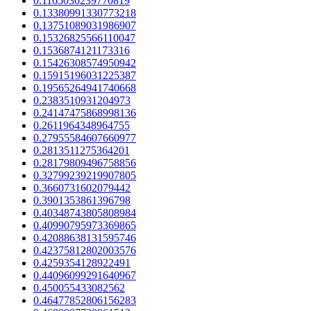
0.1165030239770819
0.13380991330773218
0.13751089031986907
0.15326825566110047
0.1536874121173316
0.15426308574950942
0.15915196031225387
0.19565264941740668
0.2383510931204973
0.24147475868998136
0.2611964348964755
0.27955584607660977
0.2813511275364201
0.28179809496758856
0.32799239219907805
0.3660731602079442
0.3901353861396798
0.40348743805808984
0.40990795973369865
0.42088638131595746
0.42375812802003576
0.4259354128922491
0.44096099291640967
0.450055433082562
0.46477852806156283