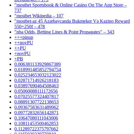
"‎mostbet Sportsbook & Online Casino On The App Store –
737
"mostbet Wikipedia – 107
"mostbet-az 45 Azərbaycanda Bukmeker Və Kazino Reward
550+250f – 478
"nba Odds, Betting Lines & Point Propagates" – 343
+++pinup
++novPU
++PU
+novPU
+PB
0.006381133929867389
0.018991485852794754
0.025234653032123022
0.02871714926218183
0.03897690464508463
0.05060088111172656
0.07025577324407817
0.08891307722138653
0.09367583631489962
0.09772832656142871
0.10647080111043006
0.10811453500462853
0.11289722375797662