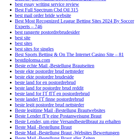
best essay writing service review
Best Full Spectrum Cbd Oil 315
best mail order bride website
Best Most Recognized League Betting Sites 2024 By Soccer
Experts – 746
best rangerte postordrebrudesider
best site
best sites
best sites for singles
Best Sports Betting & On The Internet Casino Site – 81
bestdiplomsa.com
Beste echte Mail -Bestellung Brautseiten
beste ekte postordre brud nettsteder
beste ekte postordre brudeside
beste land for en postordrebrud
beste land for postordre brud reddit
beste land for ГҐ fГҐ en postordrebrud
beste landet ГҐ finne postordrebrud
beste legit postordre brud nettsteder
Beste legitime Mail -Bestellung Brautwebsites
Beste Lender fГјr eine Postanweisung Braut
Beste Lender, um eine Versandbestellbraut zu erhalten
Beste Mail -Bestellung Braut
Beste Mail -Bestellung Braut -Websites Bewertungen
Beste Mail -Bestellung Braut aller Zeiten