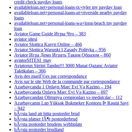
credit check payday loans
availableloan.net+personal-loans-tx+tyler my payday loan
availableloan.net+personal-loans-ut+riverside nearby payday
loans
availableloan.net+personal-loans-wa+long-beach my payday
loan
Aviator Game Guide Игры Что – 383
aviator sitesi
Aviator Slottica Kasyn Online – 466
Aviator Slottica Warunki I Zasady Polityka – 956
Aviator Игра Демо Играть Таким Образом – 860
aviatorSITESI_may
Aviatorun Sirrini Tapdıq!!! 3000 Manat Qazanc Aviator
Taktikaları – 366
Avis des mariГ©es par correspondance
Avis sur le site Web de la commande par correspondance
Azərbaycanda 1 Onlayn Mərc Evi Və Kazino – 194
Azərbaycanda Onlayn Mərc Evi Və Kazino – 697
Azərbaycandan Olimpiya çempionları və medalçılar – 112
Azərbaycanın Lap Yüksək Bukmeker Kontoru ᐉ Rəsmi Sayt
– 942
bÃ¤sta land att hitta postorder brud
bÃ¤sta platser fÃ¶r postorderbrud
bÃ¤sta postorder brudens webbplats
bÃ¤sta postorder brudland