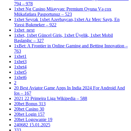
794 – 978
1xbet Ng Casino Müəyyən: Premium Oyuna Və çox
Mükafatlara Pasportunuz – 523
1xbet Seyrək 1xbet Azerbaycan,1xbet Az Merc Saytı, En
Yaxsi Bukmeker – 922
1xbet_next
1xbet, 1xbet Güncel Giriş, 1xbet Üyelik, 1xbet Mobil
Başlanğıc – 327
1xBet: A Frontier in Online Gaming and Betting Innovation –
763
1xbet1
1xbet3
1xbet4
1xbet5
1xbet6
2
20 Best Aviator Game Apps In India 2024 For Android And
Ios – 167
2021 22 Primeira Liga Wikipedia – 588
20bet Bonus 313
20bet Casino 30
20bet Login 157
20bet Logowanie 19
240682 15.01.2025
333