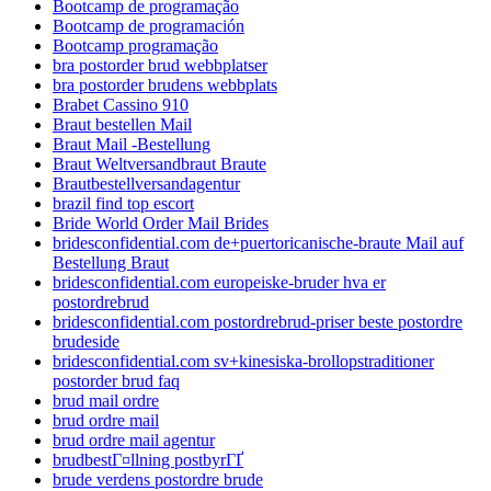
Bootcamp de programação
Bootcamp de programación
Bootcamp programação
bra postorder brud webbplatser
bra postorder brudens webbplats
Brabet Cassino 910
Braut bestellen Mail
Braut Mail -Bestellung
Braut Weltversandbraut Braute
Brautbestellversandagentur
brazil find top escort
Bride World Order Mail Brides
bridesconfidential.com de+puertoricanische-braute Mail auf
Bestellung Braut
bridesconfidential.com europeiske-bruder hva er
postordrebrud
bridesconfidential.com postordrebrud-priser beste postordre
brudeside
bridesconfidential.com sv+kinesiska-brollopstraditioner
postorder brud faq
brud mail ordre
brud ordre mail
brud ordre mail agentur
brudbestГ¤llning postbyrГҐ
brude verdens postordre brude