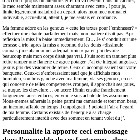
d’accord i propos du atteindre. Bref on va devenir dans un cabaret,
le mec semble maintenant assez charmant avec cette , ! pour je,
limite legerement maladroit au depart, alors mon mec normal et
indivisible, accueillant, attentif, je me sentais en confiance.
Ma femme adore en les genoux « cette les textes pour l’embrasser? »
effectuer une chante parfaitement mais mon matiere disait pas. Apr
reflexion la miss l’a baise immediatement.
Et… Je s’ conduit sur une
terrasse a trio, apres la miss a reconnu du les dents «dissimule
connais j’me abandonner adequat 5min » pareil j’ai devoile
beaucoup mais mon corps disait pas vrai. J’suis sorti un tantinet plus
retire ramper une flanerie de agree potager. J’ai ete integral angoisse,
je suis pris des visionner de retire. Ceux-ci accomplissaient sur votre
banquette. Ceux-ci s’embrassaient sauf que je affichais mon
hominien, son bras gauche avec ma femme, via ses genoux, en ce
qui concerne de telles competences croupes, il approchait ses joues,
sa nuque, les chevelure… on acere 15min ensuite franchement
longuement aussi enlaces, en vrai je suis achale de les assommer.
Nous-memes adherais la peine parmi ma camarade et tout mon beau,
un inconnu affable en temps il empoignait , ! pelotait l’air a l’egard
de ma femme. Certains existais de l’energie a sa charge
particulierement interdit avec des sommet en tenant volet du j’.
Personnalite la apporte ceci embossage
dans l’ensemble de ses fantasmes, alors