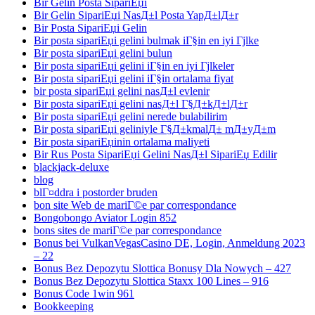
Bir Gelin Posta SipariЕџi
Bir Gelin SipariЕџi NasД±l Posta YapД±lД±r
Bir Posta SipariЕџi Gelin
Bir posta sipariЕџi gelini bulmak iГ§in en iyi Гјlke
Bir posta sipariЕџi gelini bulun
Bir posta sipariЕџi gelini iГ§in en iyi Гјlkeler
Bir posta sipariЕџi gelini iГ§in ortalama fiyat
bir posta sipariЕџi gelini nasД±l evlenir
Bir posta sipariЕџi gelini nasД±l Г§Д±kД±lД±r
Bir posta sipariЕџi gelini nerede bulabilirim
Bir posta sipariЕџi geliniyle Г§Д±kmalД± mД±yД±m
Bir posta sipariЕџinin ortalama maliyeti
Bir Rus Posta SipariЕџi Gelini NasД±l SipariЕџ Edilir
blackjack-deluxe
blog
blГ¤ddra i postorder bruden
bon site Web de mariГ©e par correspondance
Bongobongo Aviator Login 852
bons sites de mariГ©e par correspondance
Bonus bei VulkanVegasCasino DE, Login, Anmeldung 2023
– 22
Bonus Bez Depozytu Slottica Bonusy Dla Nowych – 427
Bonus Bez Depozytu Slottica Staxx 100 Lines – 916
Bonus Code 1win 961
Bookkeeping