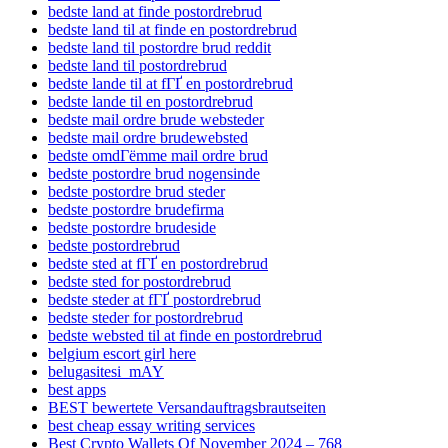
bedste land at finde postordrebrud
bedste land til at finde en postordrebrud
bedste land til postordre brud reddit
bedste land til postordrebrud
bedste lande til at fГҐ en postordrebrud
bedste lande til en postordrebrud
bedste mail ordre brude websteder
bedste mail ordre brudewebsted
bedste omdГёmme mail ordre brud
bedste postordre brud nogensinde
bedste postordre brud steder
bedste postordre brudefirma
bedste postordre brudeside
bedste postordrebrud
bedste sted at fГҐ en postordrebrud
bedste sted for postordrebrud
bedste steder at fГҐ postordrebrud
bedste steder for postordrebrud
bedste websted til at finde en postordrebrud
belgium escort girl here
belugasitesi_mAY
best apps
BEST bewertete Versandauftragsbrautseiten
best cheap essay writing services
Best Crypto Wallets Of November 2024 – 768