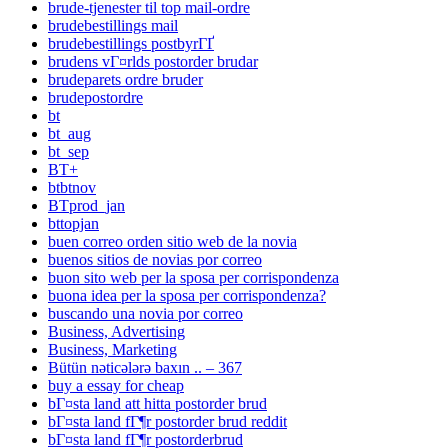
brude-tjenester til top mail-ordre
brudebestillings mail
brudebestillings postbyrГҐ
brudens vГ¤rlds postorder brudar
brudeparets ordre bruder
brudepostordre
bt
bt_aug
bt_sep
BT+
btbtnov
BTprod_jan
bttopjan
buen correo orden sitio web de la novia
buenos sitios de novias por correo
buon sito web per la sposa per corrispondenza
buona idea per la sposa per corrispondenza?
buscando una novia por correo
Business, Advertising
Business, Marketing
Bütün nəticələrə baxın .. – 367
buy a essay for cheap
bГ¤sta land att hitta postorder brud
bГ¤sta land fГ¶r postorder brud reddit
bГ¤sta land fГ¶r postorderbrud