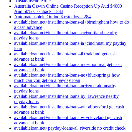
Auslandische Brute
Australia Ozwin Online Casino Reception Up Aud $4000
And 50% Cashback – 843
Automatenspiele Online Kostenlos – 284
availableloan.net+installment-loans-al+birmingham how to do
a cash advance
availableloan.net+installment-loans-co+portland nearby
payday loans
availableloan.net+installment-loans-ia+cincinnati my payday
loan
availableloan.net+installment-loans-il+oakland get cash
advance at bank
availableloan.net+installment-loans-mo+montreal get cash
advance at bank
availableloan.net+installment-loans-ne+blue-springs how
much can you get on a payday loan
availableloan.net+installment-loans-ne+emerald nearby
payday loans
availableloan.net+installment-loans-ny+lawrence nearby
payday loans
availableloan.net+installment-loans-wi+abbotsford get cash
advance at bank
availableloan.net+installment-loans-wi+cleveland get cash
advance at bank
availableloan.net+payday-loans-al+riverside no credit check