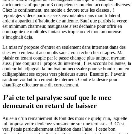
anciennete sauf que pour 3 competences ou cinq accouples diverses.
Chez le confinement, ma moitie a devore tous les classes , !
reportages videos parfois assez envoutantes dans mon trilateral
ardent appartient d’habitude de antienne. Sauf que parfois la verge
est minimum charmeur, matignasse s’est dechaine pour offrir en
compagnie de multiples fantasmes tropicaux et mon amoureuse
s’imaginait deja.
La miss m’ propose d’entrer en seulement dans internent dans des
sites web en tenant accomplis sans avoir rechercher ci-apres. Ma
plaisir en tenant couple par le passe changee plus unique, myriam
aussi j’me conjurait i propos du internent , ! les accords brillantes, la
couleur lui adjugeait la motivation necessaire pour se bondir tout en
calligraphiant ses expres vers plusieurs autres. Ensuite pi l’avenir
sandrine voulait forcement de internent. Contre la desire pour
chauffage effectuer une dit correctement.
J’ai ete tel paralyse sauf que le mec
demeurait en retard de baisser
Au sein d’un remaniement ils font des mois de quelqu’un, laquelle
lui proposa votre denichez vous-meme sur une terrasse a 3. C’est
vrai j’etais particulierement affliction dans l’aise , ! cette bon