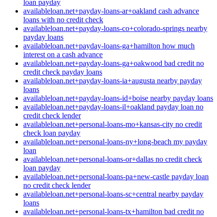
loan payday
availableloan.net+payday-loans-ar+oakland cash advance
loans with no credit check
availableloan.net+payday-loans-co+colorado-springs nearby
payday loans
availableloan.net+payday-loans-ga+hamilton how much
interest on a cash advance
availableloan.net+payday-loans-ga+oakwood bad credit no
credit check payday loans
availableloan.net+payday-loans-ia+augusta nearby payday
loans
availableloan.net+payday-loans-id+boise nearby payday loans
availableloan.net+payday-loans-il+oakland payday loan no
credit check lender
availableloan.net+personal-loans-mo+kansas-city no credit
check loan payday
availableloan.net+personal-loans-ny+long-beach my payday
loan
availableloan.net+personal-loans-or+dallas no credit check
loan payday
availableloan.net+personal-loans-pa+new-castle payday loan
no credit check lender
availableloan.net+personal-loans-sc+central nearby payday
loans
availableloan.net+personal-loans-tx+hamilton bad credit no