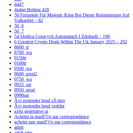
4447
4rabet Betting 428
50 Freispiele Für Majestic King Bei Dieser Registrierung Auf
Vulkanbet – 82
50_6
50_7
54 Slottica Gorących Automatach I Zdobądź – 198
6 Greatest Crypto Deals Within The Uk January 2025 – 292
8600_tr
8700_wa
9150tr
9160tr
9500_wa
9600_prod2
9750_wa
9925_sat
9950_prod
9990sat
Ã¤r postorder brud sÃ¤ker
Ã¤r postorder brud verklig
a16z generative ai
Acheter la mariГ©e par correspondance
acheter une mariГ©e par correspondance
adult
adult sites