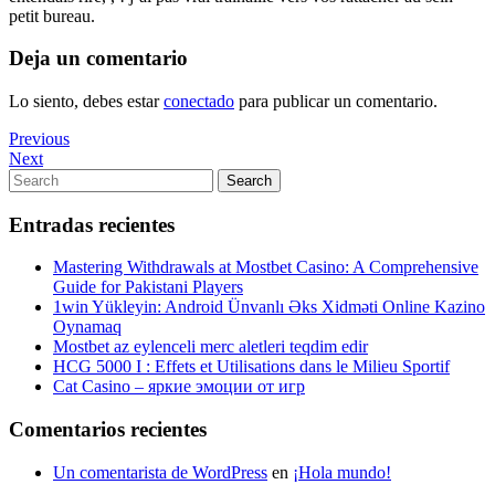
petit bureau.
Deja un comentario
Lo siento, debes estar
conectado
para publicar un comentario.
Navegación
Previous
Previous
Post
Next
Next
de
Post
Search
Search
entradas
for:
Entradas recientes
Mastering Withdrawals at Mostbet Casino: A Comprehensive
Guide for Pakistani Players
1win Yükleyin: Android Ünvanlı Əks Xidməti Online Kazino
Oynamaq
Mostbet az eylenceli merc aletleri teqdim edir
HCG 5000 I : Effets et Utilisations dans le Milieu Sportif
Cat Casino – яркие эмоции от игр
Comentarios recientes
Un comentarista de WordPress
en
¡Hola mundo!