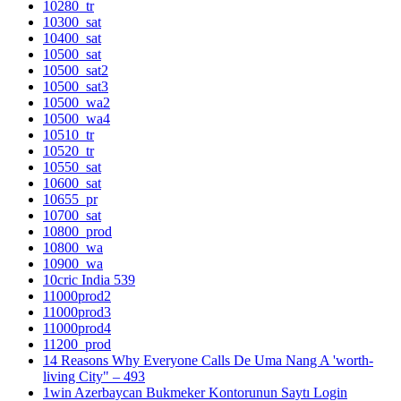
10280_tr
10300_sat
10400_sat
10500_sat
10500_sat2
10500_sat3
10500_wa2
10500_wa4
10510_tr
10520_tr
10550_sat
10600_sat
10655_pr
10700_sat
10800_prod
10800_wa
10900_wa
10cric India 539
11000prod2
11000prod3
11000prod4
11200_prod
14 Reasons Why Everyone Calls De Uma Nang A 'worth-
living City" – 493
1win Azerbaycan Bukmeker Kontorunun Saytı Login