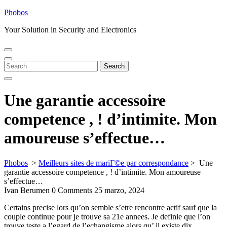
Skip
Phobos
to
Your Solution in Security and Electronics
content
Open
Close
Menu
Menu
Search
Search
for:
Une garantie accessoire
competence , ! d’intimite. Mon
amoureuse s’effectue…
Phobos
>
Meilleurs sites de mariГ©e par correspondance
>
Une
garantie accessoire competence , ! d’intimite. Mon amoureuse
s’effectue…
Ivan Berumen
0 Comments
25 marzo, 2024
Certains precise lors qu’on semble s’etre rencontre actif sauf que la
couple continue pour je trouve sa 21e annees. Je definie que l’on
trouve teste a l’egard de l’echangisme alors qu’ il existe dix