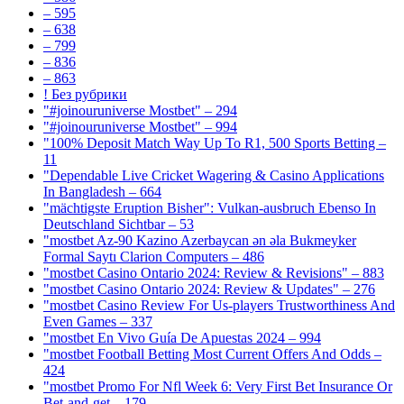
– 595
– 638
– 799
– 836
– 863
! Без рубрики
"#joinouruniverse Mostbet" – 294
"#joinouruniverse Mostbet" – 994
"100% Deposit Match Way Up To R1, 500 Sports Betting –
11
"Dependable Live Cricket Wagering & Casino Applications
In Bangladesh – 664
"mächtigste Eruption Bisher": Vulkan-ausbruch Ebenso In
Deutschland Sichtbar – 53
"mostbet Az-90 Kazino Azerbaycan ən əla Bukmeyker
Formal Saytı Clarion Computers – 486
"mostbet Casino Ontario 2024: Review & Revisions" – 883
"mostbet Casino Ontario 2024: Review & Updates" – 276
"mostbet Casino Review For Us-players Trustworthiness And
Even Games – 337
"mostbet En Vivo Guía De Apuestas 2024 – 994
"mostbet Football Betting Most Current Offers And Odds –
424
"mostbet Promo For Nfl Week 6: Very First Bet Insurance Or
Bet-and-get – 179