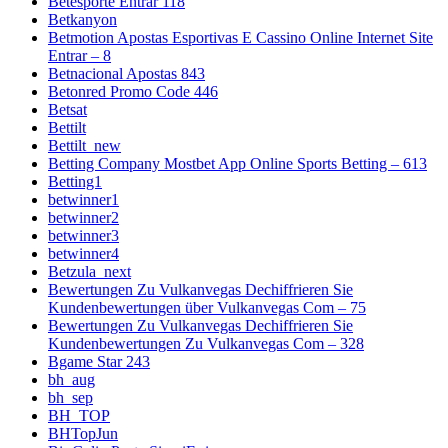
Betesporte Entrar 118
Betkanyon
Betmotion Apostas Esportivas E Cassino Online Internet Site
Entrar – 8
Betnacional Apostas 843
Betonred Promo Code 446
Betsat
Bettilt
Bettilt_new
Betting Company Mostbet App Online Sports Betting – 613
Betting1
betwinner1
betwinner2
betwinner3
betwinner4
Betzula_next
Bewertungen Zu Vulkanvegas Dechiffrieren Sie
Kundenbewertungen über Vulkanvegas Com – 75
Bewertungen Zu Vulkanvegas Dechiffrieren Sie
Kundenbewertungen Zu Vulkanvegas Com – 328
Bgame Star 243
bh_aug
bh_sep
BH_TOP
BHTopJun