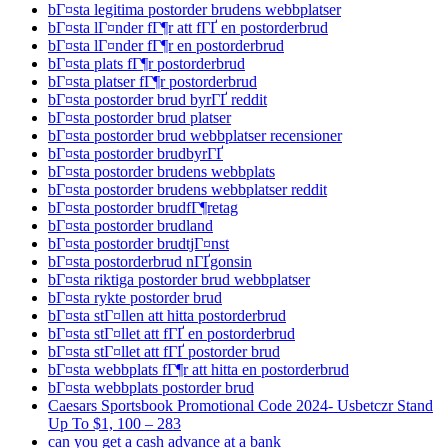
bГ¤sta legitima postorder brudens webbplatser
bГ¤sta lГ¤nder fГ¶r att fГҐ en postorderbrud
bГ¤sta lГ¤nder fГ¶r en postorderbrud
bГ¤sta plats fГ¶r postorderbrud
bГ¤sta platser fГ¶r postorderbrud
bГ¤sta postorder brud byrГҐ reddit
bГ¤sta postorder brud platser
bГ¤sta postorder brud webbplatser recensioner
bГ¤sta postorder brudbyrГҐ
bГ¤sta postorder brudens webbplats
bГ¤sta postorder brudens webbplatser reddit
bГ¤sta postorder brudfГ¶retag
bГ¤sta postorder brudland
bГ¤sta postorder brudtjГ¤nst
bГ¤sta postorderbrud nГҐgonsin
bГ¤sta riktiga postorder brud webbplatser
bГ¤sta rykte postorder brud
bГ¤sta stГ¤llen att hitta postorderbrud
bГ¤sta stГ¤llet att fГҐ en postorderbrud
bГ¤sta stГ¤llet att fГҐ postorder brud
bГ¤sta webbplats fГ¶r att hitta en postorderbrud
bГ¤sta webbplats postorder brud
Caesars Sportsbook Promotional Code 2024- Usbetczr Stand
Up To $1, 100 – 283
can you get a cash advance at a bank